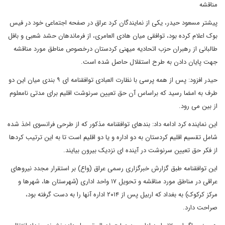
مناقشه
پیشتر مسعود حیدر، یکی از نمایندگان کرد عراق در صفحه اجتماعی خود در فیس
بوک اعلام کرده بود، توافقی میان هادی العامری، از فرماندهان حشد شعبی و بافل
طالبانی از رهبران حزب اتحادیه میهنی کردستان درخصوص مناطق مورد مناقشه
جهت پایان دادن به طرح استقلال حاصل شده است.
حیدر افزود: پس از همه پرسی با نظارت العبادی توافقنامه ای ۹ بندی میان این دو
طرف به امضا رسید که براساس آن حق تعیین سرنوشت اقلیم برای مدتی نامعلوم
از بین می رود.
این نماینده کرد ادامه داد: بندهای توافقنامه مذکور که از طرحی فرانسوی اخذ شده
شامل تقسیم اقلیم کردستان به دو اداره و یا دو اقلیم است تا به این ترتیب کردها
از فکر حق تعیین سرنوشت در آینده ای نزدیک بیرون بیایند.
این توافقنامه طبق گزارش خبرگزاری رسمی عراق (واع) بر استقرار مجدد نیروهای
عراقی در مناطق مورد مناقشه و تحویل ۱۷ واحد اداری (شهرستان ها، شهرها و
مرکز کرکوک) به بغداد که اربیل پس از ۲۰۱۴ اداره آنها را به دست گرفته بود،
صراحت دارد.