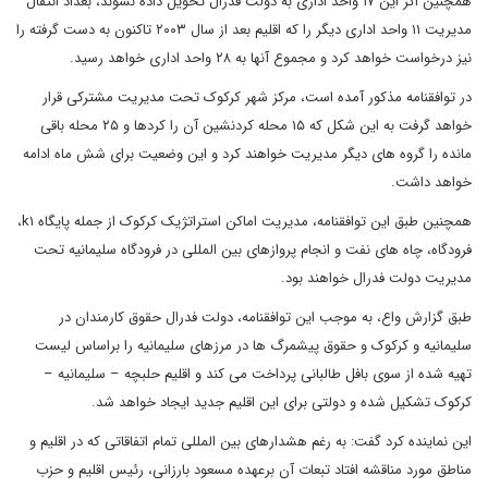
همچنین اگر این ۱۷ واحد اداری به دولت فدرال تحویل داده نشوند، بغداد انتقال
مدیریت ۱۱ واحد اداری دیگر را که اقلیم بعد از سال ۲۰۰۳ تاکنون به دست گرفته را
نیز درخواست خواهد کرد و مجموع آنها به ۲۸ واحد اداری خواهد رسید.
در توافقنامه مذکور آمده است، مرکز شهر کرکوک تحت مدیریت مشترکی قرار
خواهد گرفت به این شکل که ۱۵ محله کردنشین آن را کردها و ۲۵ محله باقی
مانده را گروه های دیگر مدیریت خواهند کرد و این وضعیت برای شش ماه ادامه
خواهد داشت.
همچنین طبق این توافقنامه، مدیریت اماکن استراتژیک کرکوک از جمله پایگاه k۱،
فرودگاه، چاه های نفت و انجام پروازهای بین المللی در فرودگاه سلیمانیه تحت
مدیریت دولت فدرال خواهند بود.
طبق گزارش واع، به موجب این توافقنامه، دولت فدرال حقوق کارمندان در
سلیمانیه و کرکوک و حقوق پیشمرگ ها در مرزهای سلیمانیه را براساس لیست
تهیه شده از سوی بافل طالبانی پرداخت می کند و اقلیم حلبچه – سلیمانیه –
کرکوک تشکیل شده و دولتی برای این اقلیم جدید ایجاد خواهد شد.
این نماینده کرد گفت: به رغم هشدارهای بین المللی تمام اتفاقاتی که در اقلیم و
مناطق مورد مناقشه افتاد تبعات آن برعهده مسعود بارزانی، رئیس اقلیم و حزب