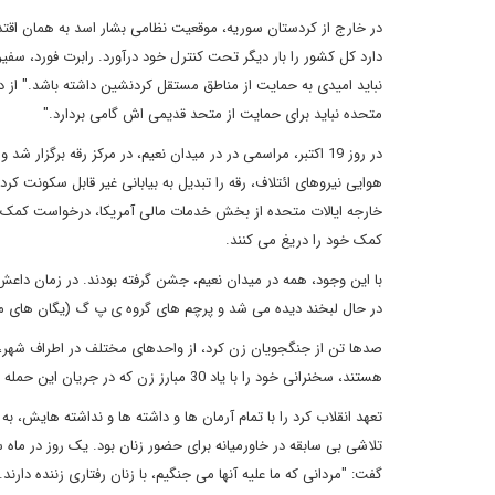
در خارج از کردستان سوریه، موقعیت نظامی بشار اسد به همان اقت
دارد کل کشور را بار دیگر تحت کنترل خود درآورد. رابرت فورد، سفیر
نباید امیدی به حمایت از مناطق مستقل کردنشین داشته باشد." از دید
متحده نباید برای حمایت از متحد قدیمی اش گامی بردارد."
در روز 19 اکتبر، مراسمی در در میدان نعیم، در مرکز رقه برگزار
هوایی نیروهای ائتلاف، رقه را تبدیل به بیابانی غیر قابل سکونت ک
خارجه ایالات متحده از بخش خدمات مالی آمریکا، درخواست کمک برا
کمک خود را دریغ می کنند.
با این وجود، همه در میدان نعیم، جشن گرفته بودند. در زمان داعش
در حال لبخند دیده می شد و پرچم های گروه ی پ گ (یگان های م
صدها تن از جنگجویان زن کرد، از واحدهای مختلف در اطراف شهر، د
هستند، سخنرانی خود را با یاد 30 مبارز زن که در جریان این حمله کشته شده است، انجام داد.
تعهد انقلاب کرد را با تمام آرمان ها و داشته ها و نداشته هایش، ب
تلاشی بی سابقه در خاورمیانه برای حضور زنان بود. یک روز در ماه 
گفت: "مردانی که ما علیه آنها می جنگیم، با زنان رفتاری زننده دارند.