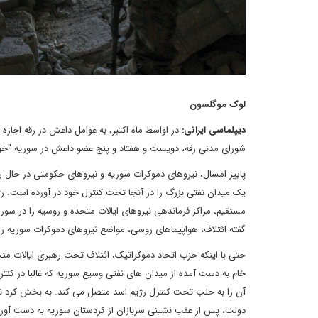
لوک موگلسون
دیپلماسی ایرانی:
در اواسط ماه اکتبر، به عوامل داعش در رقه اجازه
شورای مدنی رقه، دویست و هفتاد و پنج عضو داعش در سوریه "خود ر
پاییز امسال، نیروهای دموکرات سوریه و نیروهای حکومتی در حال رق
یک میدان نفتی بزرگ را در آنجا تحت کنترل خود در آورده است. ر
مستقیم، مراکز فرماندهی نیروهای ایالات متحده و روسیه را در سوری
گفته ائتلاف، هواپیماهای روسی، مواضع نیروهای دموکرات سوریه را 
حتی با اینکه حزب اتحاد دموکراتیک، ائتلاف تحت رهبری ایالات متح
خام به دست آمده از میدان های نفتی وسیع سوریه که غالبا در کن
آن را به حلب تحت کنترل رژیم اسد متصل می کند. به بخش کرد نش
دولت، پس از عقب نشینی سربازان از کردستان سوریه به دست آور