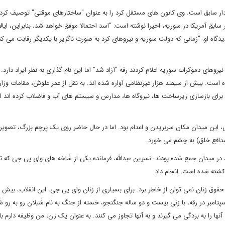
دار سابق است. وی کانون های مستقل کرد را به عنوان "ساختارهای موقتی" توصیف کرد
 سابق آمریکا در سوریه، اخیرا نوشته است: "اسد احتمالا موفق خواهد شد. بنابراین، ایا
گاه او: "زمانی که دولت سوریه و نیروهای کرد به صورت ناگزیر با یکدیگر رقابت می کنن
 شد و نیروهای دموکرات سوریه اعلام کردند رقه "آزاد شد" اما این نام گذاری به نظر ایراد دارد.
رده است. بیش از سیصد هزار غیرنظامی آواره شده اند. به نقل از عمر علوش، مقامات وزار
ی بازسازی زیرساخت ها، نیروگاه ها، مدارس و سیستم های آب و فاضلاب کرده اند اما
، این میدان مکان سربریدن و اعدام بود. اما در حال حاضر روی یک پرچم بزرگ، تصویر 
دافع خلق) به چشم می خورد.
ر میدان جمع شده بودند. نسرین عبدالله، فرمانده یکی از شاخه های وای پی جی که ت
ه حقوق زنان نمی توان از خاطر برد. برای بسیاری از زنان وای پی جی، این انقلاب، بیش 
سپتامبر در رقه، با زنی بیست و دو ساله جنگنجو، خسته از جنگ به نام شیلان رو به رو 
 آنها را به بردگی می گیرند و به آنها تجاوز می کنند. به عنوان یک زن، من وظیفه دارم با