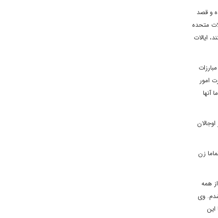
ه و قصد
لات متحده
د، ایالات
 مبارزات
ت امور
 آنها
اوجالان
ماما زن
از همه
شدم. وی
 این