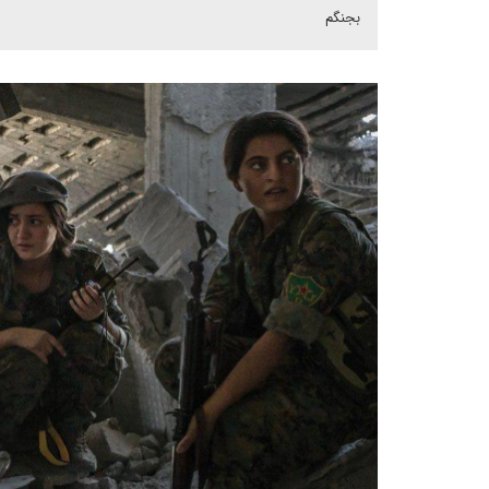
بجنگم