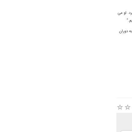
د. او می
م."
ه دوران