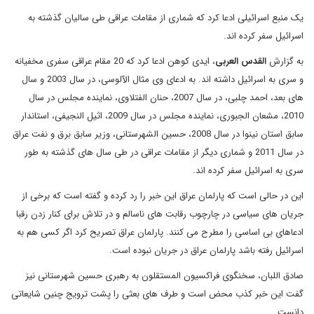
یک منبع اسرائیلی ادعا کرد که شماری از مقامات عراقی طی سالیان گذشته به
اسرائیل سفر کرده اند.
به گزارش
القدس العربی
، ایدی کوهن ادعا کرد که 20 مقام عراقی سفری مخفیانه
و سری به اسرائیل داشته اند. به ادعای وی مثال الآلوسی، در سال 2003 و سال
های بعد، احمد چلبی، در سال 2007، حنان الفتلاوی، نماینده مجلس در سال
2010، مشعان الجبوری، نماینده مجلس در سال 2009، اثیل النجیفی، استاندار
سابق استان نینوا در سال 2008، حسین الشهرستانی، وزیر سابق برق و نفت عراق
در سال 2011 و شماری دیگر از مقامات عراقی در طی سال های گذشته به طور
سری به اسرائیل سفر کرده اند.
این در حالی است که پارلمان عراق این خبر را رد کرده و گفته است که برخی از
جریان های سیاسی در چارچوب رقابت های ناسالم و در تلاش برای کنار زدن رقبا
ادعاهای بی اساسی را مطرح می کنند. پارلمان عراق تصریح کرد اگر کسی هم به
اسرائیل رفته باشد پارلمان عراق در جریان نبوده است.
صادق اللبان، سخنگوی فراکسیون المستقلون به رهبری حسین شهرستانی نیز
گفت این خبر کذب محض است و طرف های بعثی را پشت ترویج چنین شایعاتی
دانست.