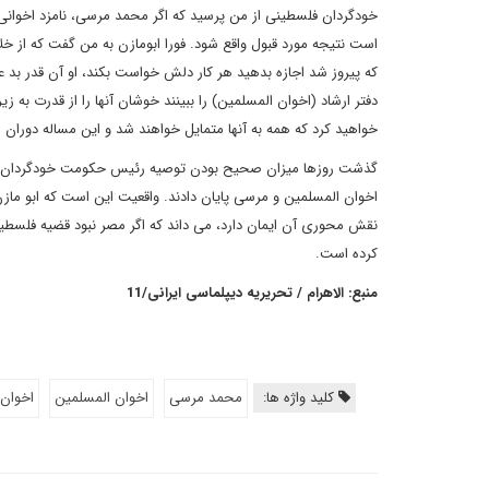
خودگردان فلسطینی از من پرسید که اگر محمد مرسی، نامزد اخوانی ها
است نتیجه مورد قبول واقع شود. فورا ابومازن به من گفت که از خ
که پیروز شد اجازه بدهید هر کار دلش خواست بکند، او آن قدر بد ع
دفتر ارشاد (اخوان المسلمین) را ببینند خوشان آنها را از قدرت به ز
خواهید کرد که همه به آنها متمایل خواهند شد و این مساله دوران 
گذشت روزها میزان صحیح بودن توصیه رئیس حکومت خودگردان فل
اخوان المسلمین و مرسی پایان دادند. واقعیت این است که ابو م
نقش محوری آن ایمان دارد، می داند که اگر مصر نبود قضیه فلسطی
کرده است.
منبع: الاهرام / تحریریه دیپلماسی ایرانی/11
کلید واژه ها:
محمد مرسی
اخوان المسلمین
اخوان