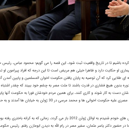
ت کرده باشیم تا در تاریخ واقعیت ثبت شود، این قصه را می گویم؛ محمود عباس، رئیس
ماری او حکایت دارد و ظاهرا خیلی هم مریض است تا این درجه که افراد پیرامون او تح
 ای طلایی کرد که آن توصیه به پایان یافتن حکومت اخوان المسلمین و پایین آمدن آنها
ره بدون هیچ فشاری در قدرت باشند تا ملت مصر به چشم خود ببیند که چقدر اشتباه م
ان دست به کار شوند و کاری کنند، برای همین مردم خودشان فورا به حکومت آنها پای
خواهند داد. اتفاقا همین هم شد، حدود 30 میلیون نفر از شهروندان مصری علیه حکومت اخوانی ها و محمد مرسی در 30 ژوئن 
حالا این حرف را کجا زد؟ قصه و شنیدن این توصیه که خودم با گوش های خودم شنیدم به اوائل ژوئن 2012 باز می گردد، زمانی که به کرانه با
ا در حضور دکتر یاسر عثمان، سفیر مصر در رام الله به دیدن ابومازن رفتم. رئیس حکوم