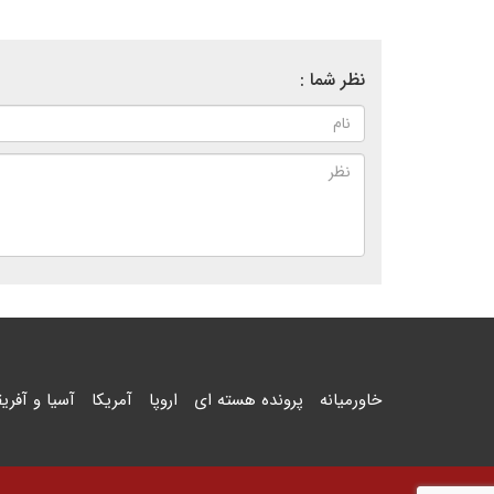
نظر شما :
خاورمیانه
پرونده هسته ای
اروپا
آمریکا
آسیا و آفریق