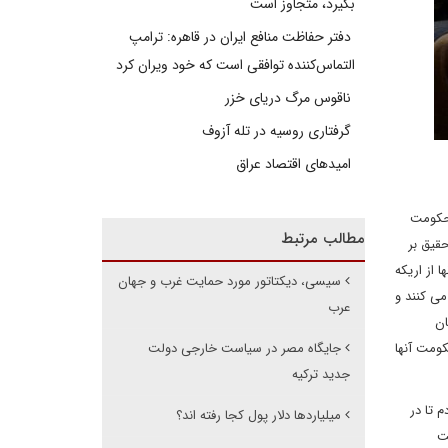
بگیرد، متجاوز است
دفتر حفاظت منافع ایران در قاهره: ترامپ
التماس‌کننده توافقی است که خود ویران کرد
ناقوس مرگ دریای خزر
گرفتاری روسیه در تله آزوف
امیدهای اقتصاد عراق
 حکومت
مطالب مرتبط
قیق بر
 از اریکه
سیسی، دیکتاتور مورد حمایت غرب و جهان
ی کنند و
عرب
ان
به خیابان ها آمدند و به حکومت آنها
جایگاه مصر در سیاست خارجی دولت
جدید ترکیه
ختری رفته بودم تا در
میلیاردها دلار پول کجا رفته اند؟
ت