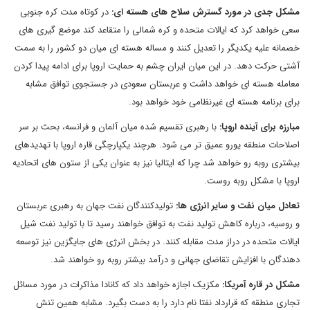
مشکل جدی در مورد گسترش سلاح های هسته ای:
در کوتاه مدت کره جنوبی
سعی خواهد کرد که ایالات متحده و کره شمالی را متقاعد کند موضع گیری های
خصمانه علیه یکدیگر را تعدیل کنند و مساله هسته ای میان دو کشور را به سمت
آشتی حرکت دهد. در این میان ایران چشم به حمایت اروپا برای ادامه پیدا کردن
معامله هسته ای خواهد داشت و عربستان سعودی در جستجوی توافق مشابه
برای برنامه هسته ای غیرنظامی خود خواهد بود.
مبارزه برای آینده اروپا:
با رهبری تقسیم شده میان آلمان و فرانسه، بحث بر سر
اصلاحات منطقه یورو عمیق تر می شود. هرچند یکپارچگی قاره اروپا با تهدیدهای
بیشتری روبه رو خواهد شد چرا که ایتالیا نیز به عنوان یکی از ستون های اتحادیه
اروپا با مشکل روبه روست.
تعادل میان نفت و سایر انرژی ها:
تولیدکنندگان نفت جهان به رهبری عربستان
و روسیه، درباره کاهش تولید نفت به توافق خواهند رسید تا با تولید نفت شیل
ایالات متحده در دراز مدت مقابله کنند. در بخش انرژی های جایگزین نیز توسعه
دهندگان با افزایش تقاضای جهانی و درآمد بیشتر روبه رو خواهند شد.
مشکل در قاره آمریکا:
مکزیک اجازه خواهد داد که کانادا مذاکرات در مورد مسائل
تجاری منطقه که قرارداد نفتا نام دارد را به دست بگیرد. مشابه همین تنش