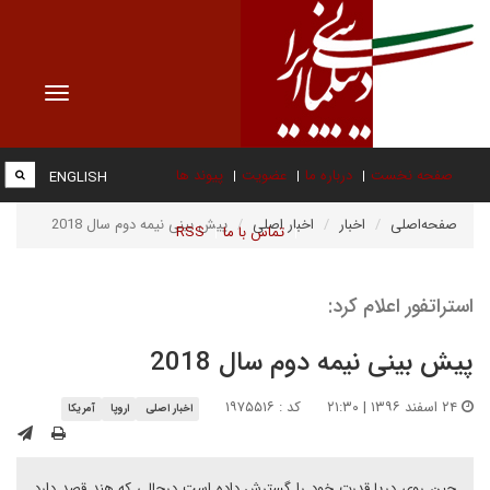
Toggle
vigation
صفحه نخست
درباره ما
عضویت
پیوند ها
ENGLISH
صفحه‌اصلی
اخبار
اخبار اصلی
پیش بینی نیمه دوم سال 2018
تماس با ما
RSS
استراتفور اعلام کرد:
پیش بینی نیمه دوم سال 2018
۲۴ اسفند ۱۳۹۶ | ۲۱:۳۰
کد : ۱۹۷۵۵۱۶
اخبار اصلی
اروپا
آمریکا
چین روی دریا قدرت خود را گسترش داده است درحالی که هند قصد دارد