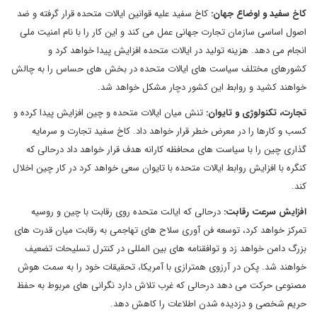
کاخ سفید و اوضاع جهان:
کاخ سفید علیه قوانین ایالات متحده قرار گرفته و ضد
اصول اساسی سازمان تجارت جهانی عمل می کند و این کار را با نام امنیت ملی
انجام می دهد. هزینه تولید در ایالات متحده افزایش پیدا خواهد کرد و
کشورهای مختلف سیاست های ایالات متحده در بخش های حساس را به چالش
خواهند کشید و روابط این کشور دچار مشکل خواهد شد.
تجارت، تکنولوژی و تایوان:
تنش میان ایالات متحده و چین افزایش پیدا کرده و
کسب و کارها را در معرض خطر قرار خواهد داد. کاخ سفید تجارت و سرمایه
گذاری چین را با سیاست های محافظه کارانه هدف قرار خواهد داد درحالی که
کنگره با افزایش روابط ایالات متحده با تایوان سعی خواهد کرد در کار چین اخلال
کند.
افزایش سرعت رقابت:
درحالی که ایالت متحده روی رقابت با چین و روسیه
تمرکز خواهد کرد، توسعه فن آوری سلاح های تهاجمی به رقابت میان قدرت های
بزرگ دامن خواهد زد و توافقنامه های بین المللی در کنترل تسلیحات تضعیف
خواهند شد. پکن در آرزوی همترازی با آمریکا، تحقیقات خود را به سمت هوش
مصنوعی حرکت می دهد درحالی که غرب تلاش دارد نگرانی های مربوط به حفظ
حریم شخصی و دزدیده شدن اطلاعات را کاهش دهد.