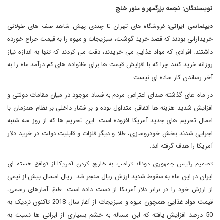
نویسندگان: نجمه بزرگمهر و منور خلج
دیپلماسی ایرانی:
فروشگاه‌ های تهران تا چندی پیش شاهد صف ‌های طولانی
خریدارانی بودند که قصد خرید گوشت، سبزیجات و میوه را به قیمت حراج خورده
داشتند. افرادی که مواد غذایی می خریدند، دقت می‌ کردند که تنها به اندازه نیاز
روزانه خرید کنند چرا که با افزایش قیمت ها برای خانواده های کم درآمد ماه را به
آخر رساندن کار ساده ای نیست.
در ماه های گذشته صدای اعتراض مردم به فساد موجود در میان مقامات دولتی و
افزایش شدید هزینه ها اتفاقی متداول بوده و بر فشار داخلی بر نظام همزمان با
اعمال تحریم های جدید آمریکا افزوده است. این تحریم ها که از روز سه شنبه
اجرایی شدند بخش خودروسازی، طلا و دیگر فلزات و قابلیت دولت در خرید دلار
آمریکا را هدف گرفته اند.
تصمیم رئیس جمهوری دونالد ترامپ به خارج کردن آمریکا از توافق هسته ای
ایران در این ماه به سقوط شدید ارزش ریال منجر شد. ریال امسال بیش از نیمی
از ارزش خود را در برابر دلار آمریکا از دست داده است. طبق آمارهای رسمی،
قیمت مواد غذایی همچون میوه و سبزیجات از آغاز سال 2018 تاکنون نزدیک به
50 درصد افزایش یافته که این مساله به خشم بسیاری از ایرانی ها نسبت به