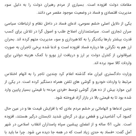
مقامات دولت افزوده است. بسیاری از مردم رهبران دولت را به دلیل سوء
مدیریت اقتصادی و فساد در وضعیت موجود مقصر می دانند.
یکی از دلایل اصلی خشم عمومی، ادعای فساد در داخل نظام و ارتباطات سیاسی
سران تجاری است. سیاستمداران اصلاح طلب و اصول گرا در تلاش برای کسب
قدرت بیشتر بارها یکدیگر را به کلاهبرداری و سوء مدیریت متهم کرده اند. بحران
ارز هم به نگرانی ها درباره فساد افزوده است و ادعا شده برخی تاجران به صورت
غیرقانونی از کنترل دولت بر ارز و دریافت ارز یورو با کمک هزینه دولتی برای
واردات کالا سود برده اند.
وزارت دادگستری ایران ماه گذشته اعلام کرد چندین تاجر را به اتهام اختلاس
مرتبط با واردات خودرو و گوشی های تلفن همراه دستگیر کرده است. در یکی از
این موارد بیش از ده هزار گوشی توسط «فردی مرده» با قیمتی بسیار پایین وارد
شده بود تا به قیمتی بالا در بازار آزاد فروخته شود.
چنین ادعاها و اتهاماتی بر خشم مردم عادی که با افزایش قیمت ها و در عین حال
کمبود آب آشامیدنی و قطعی برق در گرمای شدید تابستان درگیر هستند، افزوده
است. علی، 61 ساله و از اعضای پیشین سپاه پاسداران انقلاب اسلامی در شهر
آمل گفت: «فساد به حدی زیاد است که در همه جا دیده می شود. چرا ما باید با