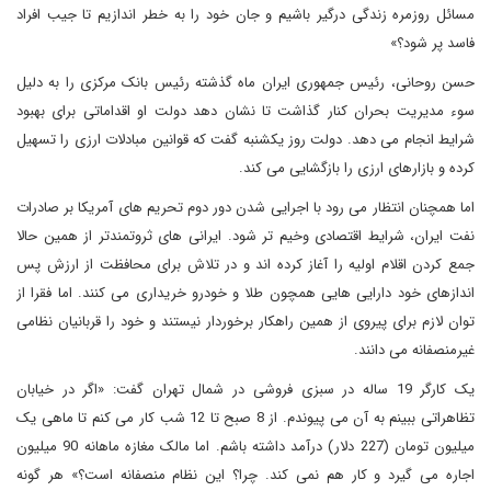
مسائل روزمره زندگی درگیر باشیم و جان خود را به خطر اندازیم تا جیب افراد
فاسد پر شود؟»
حسن روحانی، رئیس جمهوری ایران ماه گذشته رئیس بانک مرکزی را به دلیل
سوء مدیریت بحران کنار گذاشت تا نشان دهد دولت او اقداماتی برای بهبود
شرایط انجام می دهد. دولت روز یکشنبه گفت که قوانین مبادلات ارزی را تسهیل
کرده و بازارهای ارزی را بازگشایی می کند.
اما همچنان انتظار می رود با اجرایی شدن دور دوم تحریم های آمریکا بر صادرات
نفت ایران، شرایط اقتصادی وخیم تر شود. ایرانی های ثروتمندتر از همین حالا
جمع کردن اقلام اولیه را آغاز کرده اند و در تلاش برای محافظت از ارزش پس
اندازهای خود دارایی هایی همچون طلا و خودرو خریداری می کنند. اما فقرا از
توان لازم برای پیروی از همین راهکار برخوردار نیستند و خود را قربانیان نظامی
غیرمنصفانه می دانند.
یک کارگر 19 ساله در سبزی فروشی در شمال تهران گفت: «اگر در خیابان
تظاهراتی ببینم به آن می پیوندم. از 8 صبح تا 12 شب کار می کنم تا ماهی یک
میلیون تومان (227 دلار) درآمد داشته باشم. اما مالک مغازه ماهانه 90 میلیون
اجاره می گیرد و کار هم نمی کند. چرا؟ این نظام منصفانه است؟» هر گونه