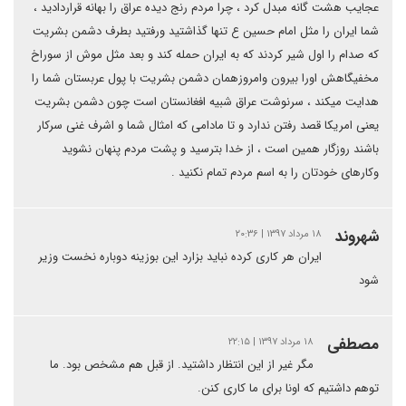
عجایب هشت گانه مبدل کرد ، چرا مردم رنج دیده عراق را بهانه قراردادید ،
شما ایران را مثل امام حسین ع تنها گذاشتید ورفتید بطرف دشمن بشریت
که صدام را اول شیر کردند که به ایران حمله کند و بعد مثل موش از سوراخ
مخفیگاهش اورا بیرون وامروزهمان دشمن بشریت با پول عربستان شما را
هدایت میکند ، سرنوشت عراق شبیه افغانستان است چون دشمن بشریت
یعنی امریکا قصد رفتن ندارد و تا مادامی که امثال شما و اشرف غنی سرکار
باشند روزگار همین است ، از خدا بترسید و پشت مردم پنهان نشوید
وکارهای خودتان را به اسم مردم تمام نکنید .
شهروند
۱۸ مرداد ۱۳۹۷ | ۲۰:۳۶
ایران هر کاری کرده نباید بزارد این بوزینه دوباره نخست وزیر
شود
مصطفی
۱۸ مرداد ۱۳۹۷ | ۲۲:۱۵
مگر غیر از این انتظار داشتید. از قبل هم مشخص بود. ما
توهم داشتیم که اونا برای ما کاری کنن.