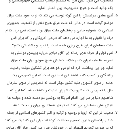
محسوب می شود، برای این که تصمیم ترامپ تصمیمی صهیونیستی و
یک جانبه است و هیچ مشروعیت بین المللی ندارد.
آقای عبادی موضعش را این گونه توجیه می کند که او به سود ملت عراق
موضع گرفته است در حالی که ملت عراق هیچ نفعی از تضعیف جمهوری
اسلامی که همواره حامی و پشتیبان ملت عراق بوده است، نمی برد. کدام
عرف یا قانونی به ما اجازه می دهد که طرحی امریکایی را که برای قتل
ملت مسلمان ایران طرح ریزی شده است را تایید و پشتیبانی کنیم؟
نمی توان از حرف های رسانه ای آقای عبادی درباره پایبندی دولتش به
تحریم ها علیه ایران که بر خلاف ادعایش هیچ سودی برای ملت عراق
ندارد جز این برداشت کرد که او می خواهد برای تشکیل دولت رضایت
واشنگتن را کسب کند، شاهد این ادعا این است که این تحریمی یک
جانبه از سوی کشوری علیه کشور دیگر است نه تحریمی از سوی سازمان
ملل یا تحریمی که مشروعیت شورای امنیت را داشته باشد کما این که
شاهدیم دنیا بر سر این اقدام امریکا به روشنی دو دسته شده و دولت ها
تلاش های مضاعفی می کنند که توافق هسته ای ایران را نجات دهند.
عجیب تر این که اروپا و روسیه و ترکیه و اکثر کشورهای اسلامی از جمله
هند و پاکستان با این تصمیم مخالفت کرده اند برای این که درک می کنند
که در صورت تحریم اقتصاد ایران خودشان ضرر می کنند، حالا آقای عبادی