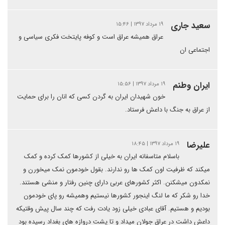
سعید جاری
۱۹ مرداد ۱۳۹۷ | ۱۵:۴۶
عراق همیشه عراق است و کوفه پایتخت فکری سیاسی و
اجتماعی ان
‌ایران وطنم
۱۹ مرداد ۱۳۹۷ | ۱۵:۵۶
خون شهیدان ایران به گردن کسی که انان را برای حمایت
از عراق به جنگ با داعش فرستاد.
علیرضا
۱۹ مرداد ۱۳۹۷ | ۱۸:۴۵
باسلام متاسفانه ایران به خیلی از کشورها کمک کرده و کمک
میکند که ظرفیت اون کمک ها رو ندارند. بقول خودمون نمک میخورن و
نمکدون میشکنن. اکثر کشورهای عربی دارای چنین رفتار و منشی هستند.
خدا رو شکر که ما لنگ اینجور کشورها نیستیم وهمیشه رو پای خودمون
بودیم و هستیم. آقای عبادی خیلی زود یادت رفت که چند سال پیش وقتیکه
داعش داشت در عراق جولان میداد و تا پشت دروازه های بغداد رسیده بود