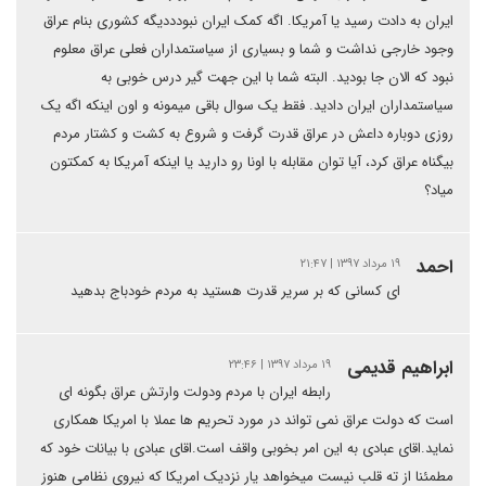
ایران به دادت رسید یا آمریکا. اگه کمک ایران نبودددیگه کشوری بنام عراق
وجود خارجی نداشت و شما و بسیاری از سیاستمداران فعلی عراق معلوم
نبود که الان جا بودید. البته شما با این جهت گیر درس خوبی به
سیاستمداران ایران دادید. فقط یک سوال باقی میمونه و اون اینکه اگه یک
روزی دوباره داعش در عراق قدرت گرفت و شروع به کشت و کشتار مردم
بیگناه عراق کرد، آیا توان مقابله با اونا رو دارید یا اینکه آمریکا به کمکتون
میاد؟
احمد
۱۹ مرداد ۱۳۹۷ | ۲۱:۴۷
ای کسانی که بر سریر قدرت هستید به مردم خودباج بدهید
ابراهیم قدیمی
۱۹ مرداد ۱۳۹۷ | ۲۳:۴۶
رابطه ایران با مردم ودولت وارتش عراق بگونه ای
است که دولت عراق نمی تواند در مورد تحریم ها عملا با امریکا همکاری
نماید.اقای عبادی به این امر بخوبی واقف است.اقای عبادی با بیانات خود که
مطمئنا از ته قلب نیست میخواهد یار نزدیک امریکا که نیروی نظامی هنوز