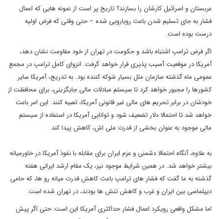
عربستان و اسرائیل کارشان را بسازند؟ تاریخ پر است از نمونه هایی که اعمال
فشار به جای تسلیم شدن باعث رویارویی شده – حتی وقتی که فرض اولیه
درست بوده است.
اگر فرض ترامپ اشتباه باشد و حکومت در تهران از خود مقاومت نشان دهد،
آمریکا در موقعیت آسیب پذیری قرار خواهد گرفت. انزوای کامل ترامپ در مجمع
عمومی ماه گذشته سازمان ملل بسیار شوکه کننده بود. به تدریج، آمریکا سایر
کشورها را مجبور خواهد کرد تا سیستم مبادلات مالی جایگزینی، برای محافظت از
خودشان در برابر تحریم های مالی غیر قانونی آمریکا، تعبیه کنند. این امر باعث
خواهد شد تا احتمالا دلار تضعیف شود و توانایی آمریکا در استفاده از سیستم
مالی موجود به عنوان بخشی از قدرت ملی اش، کاهش پیدا کند.
به علاوه، آنگاه احتمالا دشمنی و عزم ایران برای مقابله با نفوذ آمریکا در خاورمیانه
بیشتر خواهد شد. در همین شرایط موجود نیز، یک مقام ارشد ایرانی هفته
گذشته به ما گفت که فشار های ترامپ باعث کاهش قدرت میانه رو ها، که حامی
دیپلماسی بین ایران و غرب و کاهش تنش ها بودند، در تهران شده است.
اما مشکل واقعی رویکرد اعمال فشار حداکثری آمریکا این است: حتی اگر پیش