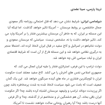
تریتا پارسی، سینا عضدی
دیپلماسی ایرانی:
شرایط نشان می دهد که قتل احتمالی روزنامه نگار سعودی
جمال خاشقجی، بر روابط عربستان – آمریکا تاثیر خواهد گذاشت. اما اینکه آیا
این مسئله بر ایران، که به خاطر آن عربستان بیشترین فشار را بر آمریکا وارد می
کند، تاثیر خواهد داشت یا نه، مشخص نیست. سیاستی که عربستان سعودی و
دولت نتانیاهو در اسرائیل و کاخ سفید در قبال ایران اتخاذ کرده اند، احتمالا منجر
به درگیری نظامی خواهد شد و این مسئله فارغ از آن است که شرایط اقتصادی
ایران و ثبات سیاسی اش چه خواهد شد.
دولت ترامپ با این فرض، استراتژی فشار را علیه ایران اعمال می کند، که
جمهوری اسلامی نفس های آخرش را می کشد. کاخ سفید معتقد است حکومت
ایران با کوچکترین فشاری در ماه های آینده سرنگون خواهد شد. این یک گمان
ضعیف است که باعث می شود سیاست اتخاذ شده به شدت پرمخاطره باشد چون
اگر پرزیدنت دونالد ترامپ و ولیعهد عربستان اشتباه کرده باشند چه؟ اگر حکومت
ایران باقی بماند، آن هم خشمگین تر و متخاصم تر از گذشته، چه؟ و اگر فرض
آنها درست باشد چه؟ آیا رهبران روحانی ساکت خواهند نشست تا آمریکا،