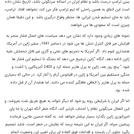
بینی ترامپ درست باشد و نظام ایران در آستانه سرنگونی باشد، تاریخ نشان داده
است این اتفاق به همین راحتی که تیم ترامپ فکر می کند، نخواهد افتاد. ترامپ،
باید به جای تسلیم شدن ایرانی ها، منتظر وقوع درگیری باشد. و این دقیقا همان
چیزی است که سعودی ها می خواهند.
نمونه های زیادی وجود دارد که نشان می دهد سیاست های اعمال فشار منجر به
افزایش غیر قابل کنترل تنش ها می شود در دسامبر 1941، سفیر ژاپن در آمریکا،
هشداری شوم داد. اگر آمریکا به تحریم های نفتی و گازی غیر قابل تحملش علیه
ژاپن ادامه دهد، آنگاه "ژاپن ترجیح می دهد که بجنگد تا تسلیم این فشار ها
شود." پنج روز بعد، ژاپن به پرل هاربر حمله کرد و 2403 آمریکایی را کشت و
جنگی مستقیم بین آمریکا و ژاپن در اقیانوس آرام را آغاز کرد. در حالی که بسیاری
حمله به پرل هاربر را اتفاقی غافلگیر کننده می دانند، اما هشدار آن از قبل داده
شده بود.
اما اگر ایران با شرایطی روبه رو شود که دیگر نتواند به هیچ طریق نفت بفروشد، و
این انفعال سرنگونی نظام را اجتناب ناپذیر کند، آنگاه خطر آنکه تهران پا جا پای
امپراتوری ژاپن بگذارد بسیار بیشتر خواهد شد. به گفته حسین علایی، فرمانده
پیشین سپاه، اگر ایران به این نتیجه برسد که بقایش در خطر است، شاید تصمیم
بگیرد جلوی آن بایستد و اقدامات فوق العاده ای برای تغییر این وضعیت انجام