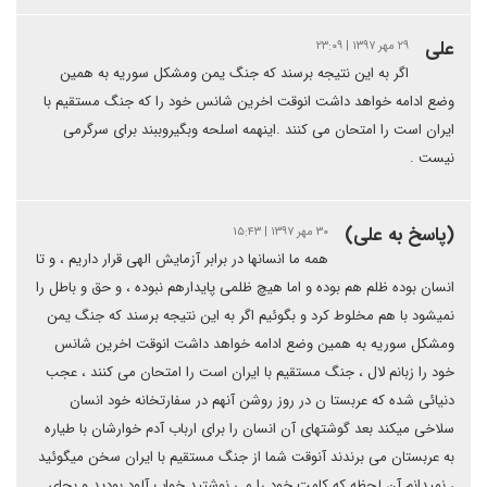
علی
۲۹ مهر ۱۳۹۷ | ۲۳:۰۹
اگر به این نتیجه برسند که جنگ یمن ومشکل سوریه به همین
وضع ادامه خواهد داشت انوقت اخرین شانس خود را که جنگ مستقیم با
ایران است را امتحان می کنند .اینهمه اسلحه وبگیروببند برای سرگرمی
نیست .
(پاسخ به علی)
۳۰ مهر ۱۳۹۷ | ۱۵:۴۳
همه ما انسانها در برابر آزمایش الهی قرار داریم ، و تا
انسان بوده ظلم هم بوده و اما هیچ ظلمی پایدارهم نبوده ، و حق و باطل را
نمیشود با هم مخلوط کرد و بگوئیم اگر به این نتیجه برسند که جنگ یمن
ومشکل سوریه به همین وضع ادامه خواهد داشت انوقت اخرین شانس
خود را زبانم لال ، جنگ مستقیم با ایران است را امتحان می کنند ، عجب
دنیائی شده که عربستا ن در روز روشن آنهم در سفارتخانه خود انسان
سلاخی میکند بعد گوشتهای آن انسان را برای ارباب آدم خوارشان با طیاره
به عربستان می برندند آنوقت شما از جنگ مستقیم با ایران سخن میگوئید
، نمیدانم آن لحظه که کامت خود را می نوشتید خواب آلود بودید و بجای