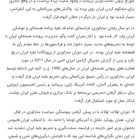
جورج براون نخست‌وزیر بریتانیا از وجود سایت پرده برداشت و در واقع تئاتری
برای محکوم کردن ایران روی پرده بُرد. واکنش‌های بین‌المللی به این کنفرانس
بسیار شدید بود و ایران بار دیگر در مظان اتهام قرار گرفت.
در دو سال پایانی سازکوزی، فرانسه‌ای تمام قد علیه برنامه هسته‌ای و موشکی
ایران وارد کار شده بود. با آغاز بحرانِ گفت وگو، مدیریت پرونده هسته‌ای ایران با
توجه به تحریم‌های جدید بسیار دشوار شد و فرانسوی‌ها در خط مقدم رأی به
قعطنامه علیه ایران بودند. در این دوران سارکوزی از پروپاگاندا علیه ایران دریغ
نکرد و پس از گزارش مدیرکل آژانس انرژی اتمی در سال 2011 در مورد
فعالیت‌های پنهانی هسته‌ای ایران در سال‌های 1990، و رد کلیه این ادعاها توسط
ایران، سارکوزی در رأس بسیج بین‌المللی برای تحریم علیه ایران قرار گرفت و
نامه‌ای به رهبران آلمان، کانادا، آمریکا، ژاپن، بریتانیا، و رئیس کمیسیون اروپایی
برای درنظر گرفتن تحریمی بی‌سابقه بر بانک مرکزی و فروش نفتی ایران نوشت.
ابتکار عمل او مورد استقبال قرار گرفت.
4- دوران اولاند: اولاند با در پیش گرفتن پیوستگی سیاست سارکوزی در قبال
ایران، همان رویکرد تقابل با آمریکای اوباما را ادامه داد. با انتخاب لوران فابیوس
به‌عنوان وزیر امور خارجه در فرانسه، سخت‌گیری و تحریم علیه ایران تشدید شد.
در این‌ زمان نگرانی‌های فرانسه این بود که با افزایش درگیری‌های سُنی و شیعی