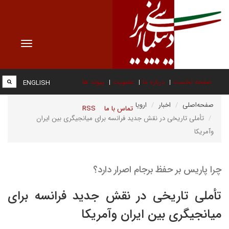
Toggle
vigation
صفحه نخست
درباره ما
عضویت
پیوند ها
ENGLISH
صفحه‌اصلی
اخبار
اروپا
تماس با ما
RSS
تأملی تاریخی در نقش جدید فرانسه برای میانجیگری بین ایران
وآمریکا
چرا پاریس بر حفظ برجام اصرار دارد؟
تأملی تاریخی در نقش جدید فرانسه برای
میانجیگری بین ایران وآمریکا