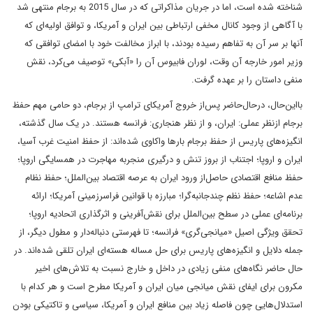
شناخته شده است، اما در جریان مذاکراتی که در سال‌ 2015 به برجام منتهی شد
با آگاهی از وجود کانال مخفی ارتباطی بین ایران و آمریکا، و توافق اولیه‌ای که
آنها بر سر آن به تفاهم رسیده بودند، با ابراز مخالفت خود با امضای توافقی که
وزیر امور خارجه آن وقت، لوران فابیوس آن را «آبکی» توصیف می‌کرد، نقش
منفی داستان را بر عهده گرفت.
بااین‌حال، درحال‌حاضر پس‌از خروج آمریکای ترامپ از برجام، دو حامی مهم حفظ
برجام ازنظر عملی: ایران، و از نظر هنجاری: فرانسه هستند. در یک سال گذشته،
انگیزه‌های پاریس از حفظ برجام بارها واکاوی شده‌اند: از حفظ امنیت غرب آسیا،
ایران و اروپا؛ اجتناب از بروز تنش و درگیری منجربه مهاجرت در همسایگی اروپا؛
حفظ منافع اقتصادی حاصل‌از ورود ایران به عرصه اقتصاد بین‌الملل؛ حفظ نظام
عدم اشاعه؛ حفظ نظم چندجانبه‌گرا؛ مبارزه با قوانین فراسرزمینی آمریکا؛ ارائه
برنامه‌ای عملی در سطح بین‌الملل برای نقش‌آفرینی و اثرگذاری اتحادیه اروپا؛
تحقق ویژگی اصیل «میانجی‌گری» فرانسه؛ تا فهرستی دنباله‌دار و مطول دیگر، از
جمله دلایل و انگیزه‌های پاریس برای حل مساله هسته‌ای ایران تلقی شده‌اند. در
حال حاضر نگاه‌های منفی زیادی در داخل و خارج نسبت به تلاش‌های اخیر
مکرون برای ایفای نقش میانجی میان ایران و آمریکا مطرح است و هر کدام با
استدلال‌هایی چون فاصله زیاد بین منافع ایران و آمریکا، سیاسی و تاکتیکی بودن