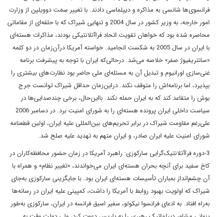
فرانسوی‌ها شانسی به مذاکره و دیپلماسی دادند. با تغییر سِمَت دوویلپن از وزارت
امور خارجه، به وزیر کشور در سال 2004 و تنهایی شیراک که با حلقه‌ای از مقاماتی
محاصره شده بود که خواهان تقویت اتحاد فراآتلانتیکی بودند، مذاکرات هسته‌ای
با ایران در سال 2005 به شکست انجامید. خواسته آمریکا درآن‌زمان در دو کلمه
«سانتریفیوژ صفر» خلاصه می‌شد. درحالی‌که ایران با توجه به پیشرفت برنامه
غنی‌سازی اورانیوم و تبدیل آن به مسئله‌ای ملی حاضر بود نظارت‌های بیشتری را
بپذیرد، اما برنامه‌اش را متوقف نکند. دراین‌زمان حداقل شیراک توانست جرج
بوش را متقاعد کند که به ایران حمله نکند. بااین‌حال، برخی چندصدایی‌ها در
سیاست داخلی ایران پرونده هسته‌ای را به شورای امنیت برد. در دسامبر 2006
علی‌رغم مقاومت شیراک در برابر تحریم‌های بین‌المللی علیه ایران، اولین قطعنامه
شورای امنیت علیه ایران صادر، و ایران متهم به تهدید علیه صلح شد.
3-دوره فراآتلانتیک‌گرایی سارکوزی: راهبرد آمریکا در زمان حضور محافظه‌کاران در
کاخ سفید برای آنچه بحران هسته‌ای ایران می‌خواندند، «تغییر نظام» و همراه با
آن چشم‌انداز بمباران تأسیسات هسته‌ای ایران بود. با جایگزینی سارکوزی به‌جای
شیراک که اولویت بهبود روابط با آمریکا را داشت، کمپینی علیه ایران در رسانه‌ها
به‌راه افتاد. به ادعای فرانسوا نیکولو، سفیر اسبق فرانسه در ایران، سارکوزی به‌طور
پنهانی مشاور دیپلماتیک رهبری را به پاریس دعوت کرد، ولی دولت وقت به