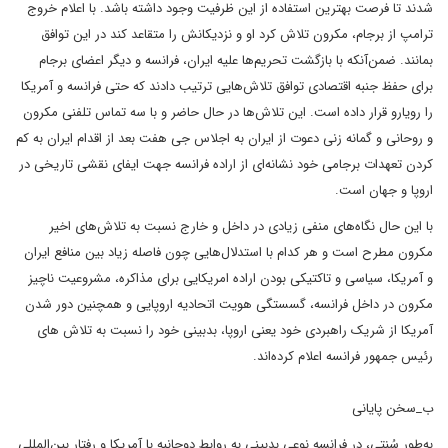
شدند تا فرصت بهترین استفاده از این ظرفیت وجود داشته باشد. با اعلام خروج
ترامپ از برجام، مکرون تلاش کرد او و نزدیکانش را متقاعد کند در این توافق
بمانند. ضمن‌آنکه با بازگشت تحریم‌ها علیه ایران، فرانسه و دیگر اعضای برجام
برای حفظ جنبه اقتصادی توافق تلاش‌هایی ترتیب دادند که حتی فرانسه و آمریکا
را رویارو قرار داده است. این تلاش‌ها در حال حاضر و با سه تماس تلفنی مکرون
و روحانی و گمانه زنی دعوت از ایران به اجلاس جی هفت بعد از اقدام ایران به کم
کردن تعهدات برجامی خود نشانه‌ای از اراده فرانسه جهت ایفای نقشی تاریخی در
اروپا و جهان است.
با این حال نگاه‌های منفی زیادی در داخل و خارج نسبت به تلاش‌های اخیر
مکرون مطرح است و هر کدام با استدلال‌هایی چون فاصله زیاد بین منافع ایران
و آمریکا، سیاسی و تاکتیکی بودن اراده امریکایی برای مذاکره، مشروعیت ناچیز
مکرون در داخل فرانسه، گسستگی هویت اتحادیه اروپایی و همچنین دور شدن
آمریکا از شریک راهبردی خود یعنی اروپا، بدبینی خود را نسبت به تلاش های
رئیس جمهور فرانسه اعلام کرده‌اند.
ب_سخن پایانی
به‌طور سُنتی، در فرانسه نوعی بدبینی به روابط دوجانبه با آمریکا و رفتار بین‌المللی