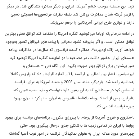
کرد. این مسئله موجب خشم آمریکا،‌ ایران، و دیگر مذاکره کنندگان شد. بار دیگر
با ازسر گرفته شدن مذاکرات روشن شد نقطه نظرات فرانسوی‌ها اهمیتی نسبی
دارند و توازن طرح ایرانی آمریکایی را برهم نمی‌زنند.
در ادامه درحالی‌که اوباما می‌کوشید کنگره آمریکا را متقاعد کند توافق فعلی بهترین
توافق ممکن است، و اگر پذیرفته نشود بحرانی با پیامدهای غیرقابل تصور به‌وجود
خواهد آورد، ژاک اودیبرت*، مذاکره کننده فرانسوی که سال‌ها در مذاکرات برنامه
هسته‌ای ایران حضور داشت، در مصاحبه با دو نماینده کنگره آمریکا توصیه کرد
صبر بیشتری برای توافق بهتر صورت بگیرد. این نگاه فنی – هسته‌ای و
غیرسیاسی، فشار بین‌المللی بر فرانسه را آن اندازه افزایش داد که پاریس کاملاً
به‌حاشیه رانده شد. باردیگر، مانند سال 2003 و حمله آمریکا به عراق، فرانسه
احساس ‌کرد در مسئله‌ای که به آن یقین دارد تنهاست و باید عقب‌نشینی کند.
بنابراین، پس از انعقاد برجام بلافاصله فابیوس به ایران سفر کرد تا برای بهبود
چهره فرانسه اقدامی کند.
5-مکرون و خروج آمریکا از برجام: با پیروزی مکرون، برنامه‌های فرانسه برای بهبود
روابط با ایران در تمامی زمینه‌ها به‌شکلی جدی درحال پیگیری بود. حتی
چهره‌های مورد علاقه ایران به عنوان نمانیدگان فرانسه در امور غرب آسیا گماشته