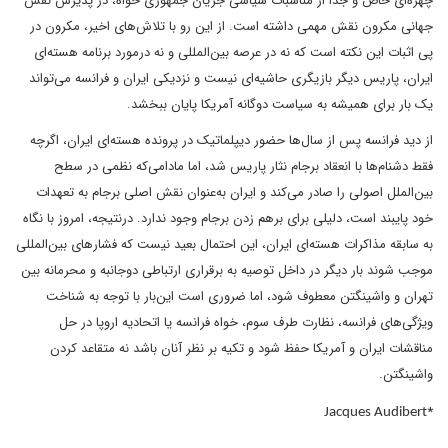
چهره‌ای خاص و جدا از مناسبات سیاسی جریان جمهوری خواه، در پذیرش نقش
جهانی مکرون نقش مهمی داشته است. از این رو با تلاش‌های اخیر، مکرون در
پی اثبات این نکته است که نه در عرصه بین‌المللی و نه درمورد برنامه هسته‌ای
ایران، پاریس دیگر بازیگری حاشیه‌ای نیست و نزدیکی ایران و فرانسه می‌تواند
یک بار برای همیشه به سیاست دوگانه آمریکا پایان ببخشد.
از دید فرانسه پس از سال‌ها حضور دیپلماتیک در پرونده هسته‌ای ایران، اگرچه
فقط دشنام‌ها با انعقاد برجام نثار پاریس شد، اما مادامی‌که نظمی در سطح
بین‌الملل اصولی را صادر می‌کند و ایران به‌عنوان نقش اصلی برجام به تعهدات
خود پایبند است، دلیلی برای برهم زدن برجام وجود ندارد. درنتیجه، امروز با نگاه
به سابقه مذاکرات هسته‌ای ایران، این احتمال بعید نیست که فشارهای بین‌المللی
موجب ‌شوند بار دیگر در داخل توصیه به برقراری ارتباطی دوجانبه و محرمانه بین
تهران و واشینگتن معطوف شود، اما ضروری است این‌بار با توجه به شناخت
ویژگی‌های فرانسه، نظارت طرف سوم، خواه فرانسه یا اتحادیه اروپا در حل
مناقشات ایران و آمریکا حفظ شود و تکیه بر نظر آنان باشد نه متقاعد کردن
واشینگتن.
*
Jacques Audibert