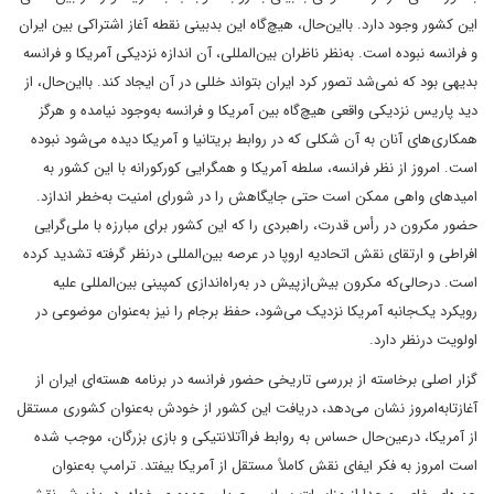
این کشور وجود دارد. بااین‌حال، هیچ‌گاه این بدبینی نقطه آغاز اشتراکی بین ایران
و فرانسه نبوده است. به‌نظر ناظران بین‌المللی، آن اندازه نزدیکی آمریکا و فرانسه
بدیهی بود که نمی‌شد تصور کرد ایران بتواند خللی در آن ایجاد کند. بااین‌حال، از
دید پاریس نزدیکی واقعی هیچ‌گاه بین آمریکا و فرانسه به‌وجود نیامده و هرگز
همکاری‌های آنان به آن شکلی که در روابط بریتانیا و آمریکا دیده می‌شود نبوده
است. امروز از نظر فرانسه، سلطه آمریکا و همگرایی کورکورانه با این کشور به
امیدهای واهی ممکن است حتی جایگاهش را در شورای امنیت به‌خطر اندازد.
حضور مکرون در رأس قدرت، راهبردی را که این کشور برای مبارزه با ملی‌گرایی
افراطی و ارتقای نقش اتحادیه اروپا در عرصه بین‌المللی درنظر گرفته تشدید کرده
است. درحالی‌که مکرون بیش‌ازپیش در به‌راه‌اندازی کمپینی بین‌المللی علیه
رویکرد یک‌جانبه آمریکا نزدیک می‌شود، حفظ برجام را نیز به‌عنوان موضوعی در
اولویت درنظر دارد.
گزار اصلی برخاسته از بررسی تاریخی حضور فرانسه در برنامه هسته‌ای ایران از
آغاز‌تا‌‌به‌‌امروز نشان می‌دهد، دریافت این کشور از خودش به‌عنوان کشوری مستقل
از آمریکا، درعین‌حال حساس به روابط فراآتلانتیکی و بازی بزرگان، موجب شده
است امروز به فکر ایفای نقش کاملاً مستقل از آمریکا بیفتد. ترامپ به‌عنوان