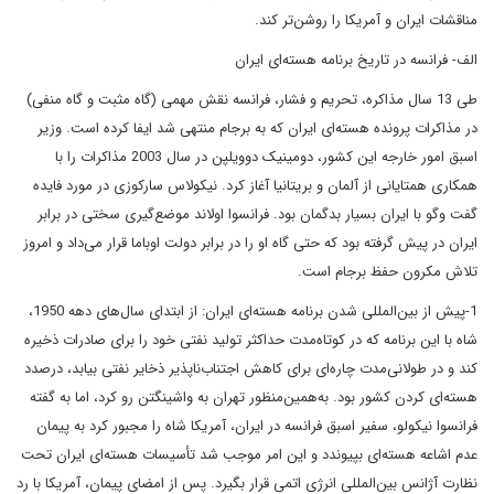
مناقشات ایران و آمریکا را روشن‌تر کند.
الف- فرانسه در تاریخ برنامه هسته‌ای ایران
طی 13 سال مذاکره، تحریم و فشار، فرانسه نقش مهمی (گاه مثبت و گاه منفی)
در مذاکرات پرونده هسته‌ای ایران که به برجام منتهی شد ایفا کرده است. وزیر
اسبق امور خارجه این کشور، دومینیک دوویلپن در سال 2003 مذاکرات را با
همکاری همتایانی از آلمان و بریتانیا آغاز کرد. نیکولاس سارکوزی در مورد فایده
گفت وگو با ایران بسیار بدگمان بود. فرانسوا اولاند موضع‌گیری سختی در برابر
ایران در پیش گرفته بود که حتی گاه او را در برابر دولت اوباما قرار می‌داد و امروز
تلاش مکرون حفظ برجام است.
1-پیش از بین‌المللی شدن برنامه هسته‌ای ایران: از ابتدای سال‌های دهه 1950،
شاه با این برنامه که در کوتاه‌مدت حداکثر تولید نفتی خود را برای صادرات ذخیره
کند و در طولانی‌مدت چاره‌ای برای کاهش اجتناب‌ناپذیر ذخایر نفتی بیابد، درصدد
هسته‌ای کردن کشور بود. به‌همین‌منظور تهران به واشینگتن رو کرد، اما به گفته
فرانسوا نیکولو، سفیر اسبق فرانسه در ایران، آمریکا شاه را مجبور کرد به پیمان
عدم اشاعه هسته‌ای بپیوندد و این امر موجب شد تأسیسات هسته‌ای ایران تحت
نظارت آژانس بین‌المللی انرژی اتمی قرار بگیرد. پس از امضای پیمان، آمریکا با رد