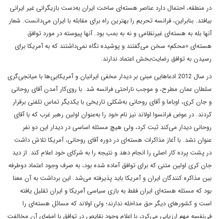
در منطقه، احتمال دارد عناصر هسته‌ای ساخت ایران به‌دست بازیگرانی غیر ایرانی
بیافتد. بنابراین، فرانسه تحریم را بهترین راه برای مقابله با ایران می‌دانست. شعار
آنها بله به هسته‌ای غیرنظامی و نه به بمب بود. آنها پیوسته در مورد توافق
هسته‌ای «محکم» سخن می‌گفتند و پوشیده نگاه نمی‌داشتند که به آمریکا برای
رسیدن به توافق رضایت‌بخش اعتماد ندارند.
در سال 2012 ادعاهایی مبنی بر دیدار مخفی ایرانیان و آمریکایی‌ها با میانجی‌گری
سلطان عمان مطرح، و موجب ناراحتی فرانسه شد. با روی‌کار آمدن آقای روحانی
و جان کری، اوباما و آقای روحانی به‌شکلی تاریخی با یکدیگر تماس تلفنی برقرار
کردند. در عوض فرانسوا اولاند نیز نام خود را به‌عنوان اولین رهبر غرب که با آقای
روحانی دیدار می‌کند ثبت کرد، ولی هیچ مسئله اساسی در دیدار این دو نفر
عنوان نشد. با آغاز مذاکرات هسته‌ای در دوره آقای روحانی، آمریکا تلاش داشت
در پشت پرده کار اصلی را انجام دهد و نتیجه را به شرکای خود اعلام کند. از دید
جان کری اولین متنی که برای توافق آماده شده بود، به صرف وجود اعتماد دوطرفه
بین مذاکره کنندگان ایران و آمریکا باید پذیرفته می‌شد. این برداشت به آن‌ معنا
بود که مسئله هسته‌ای ایران فقط به بازی سیاسی آمریکا و ایران تقلیل یافته
است و کشورهای دیگر حق مداخله ندارند؛ ولی اولاند که مسائل هسته‌ای را
فی‌نفسه مهم ارزیابی می‌کرد، با اعلام وجود نقایص در توافق با امضای آن مخالفت