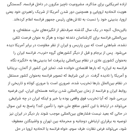
اراده امریکایی برای مذاکره، مشروعیت ناچیز مکرون در داخل فرانسه، گسستگی
هویت اتحادیه اروپایی و همچنین دور شدن آمریکا از شریک راهبردی خود یعنی
اروپا، بدبینی خود را نسبت به تلاش‌های رئیس جمهور فرانسه اعلام کرده‌اند.
بااین‌حال، آنچه در یک سال گذشته صرف‌نظر از انگیزه‌های ملی، منطقه‌ای، و
بین‌المللی فرانسه برای کارشناسان دغدغه نبوده و هرگز به عنوان فرصت تلقی
نشده، شباهتی است که بین پاریس و ایران از نظر مقاومت در برابر آمریکا دیده
می‌شود. پس از برجام و قبل از دیگر کشورهای گروه «غرب»، فرانسه ایران را
به‌عنوان کشوری عادی در نظام بین‌المللی پذیرفت اما بدبینی‌ها به «انگیزه نگاه
فرانسه به ایران» که بارها اقتصادی خوانده شد، تمایز این کشور از آلمان، بریتانیا
و آمریکا را نادیده گرفت. در این شرایط که تصویر فرانسه به‌عنوان کشور مستقل
در نظام بین‌الملل بارها تخریب شده، ضروری است با مروری کوتاه و تاریخی از
روابط ایران و فرانسه از زمان بین‌المللی شدن برنامه هسته‌ای ایران، این فرضیه
بررسی شود که آیا تخریب فوق واقعی بوده یا خیر و اینکه ایران در چه شرایطی
می‌تواند در ارتباط با این کشور منافع ملی خود را تأمین کند؟ پاسخ به این سوال
در حالی که بعید نیست فشارهای بین‌المللی موجب ‌شوند بار دیگر در ایران نیز
توصیه به برقراری ارتباطی دوجانبه و محرمانه بین تهران و واشینگتن معطوف
شود، می‌تواند فرض نظارت طرف سوم، خواه فرانسه یا اتحادیه اروپا در حل