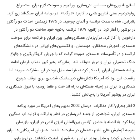
اعطای فناوری‌های حساس غنی‌سازی اورانیوم و سوخت لازم برای استخراج
پولوتونیوم یعنی فناوری‌هایی با کاربرد «دوگانه»، در برنامه ایران سنگ‌اندازی کرد.
بنابراین، شاه به‌سمت فرانسه و آلمان چرخید. در 1975 زیمنس احداث دو رآکتور
در بوشهر را آغاز کرد. در ژانویه 1979 فرانسه به‌نوبه خود ساخت دو رآکتور در
دارخوین را آغاز کرد. درآن‌زمان همکاری‌هایی بین ایران و فرانسه برای سوخت
هسته‌ای، آموزش محققان، مهندسان، و تکنسین‌های ایرانی در دانشگاه‌های
فرانسه و در تأسیسات هسته‌ای صورت گرفت که با جریان گروگان‌گیری و وقوع
جنگ تحمیلی ایران و عراق متوقف شد. زمانی‌که رهبر کبیر انقلاب فرمان ادامه
برنامه هسته‌ای ایران را صادر کردند، فرانسه مایل بود در آن مشارکت جوید؛ اما
واقعیت این بود که آمریکا تلاش‌های دیپلماتیک شدیدی برای توقف هرنوع
همکاری با ایران در زمینه هسته‌ای به‌راه انداخت و فقط روسیه با قبول همکاری با
ایران در بوشهر آمریکا را به‌چالش کشید.
2-آغاز بحران/آغاز مذاکرات: درسال 2002 بدبینی‌های آمریکا در مورد برنامه
هسته‌ای ایران، شواهدی از جمله غنی‌سازی در نطنز و اراک، و تولید آب سنگین
پیدا کرد. بلافاصله با حضور آژانس بین‌المللی انرژی اتمی در ایران، بازرسان
متوجه آزمایش های اعلام نشده‌ای در سایت‌ها شدند. همزمان آمریکایی‌ها عراق
را تسخیر کردند و مایل بودند ایران را به شورای امنیت بکشانند. دراین‌زمان،