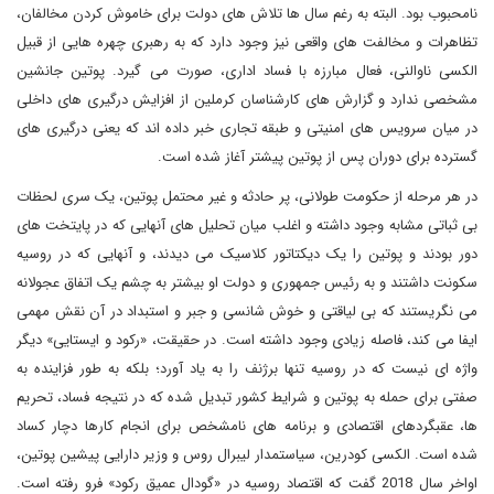
نامحبوب بود. البته به رغم سال ها تلاش های دولت برای خاموش کردن مخالفان،
تظاهرات و مخالفت های واقعی نیز وجود دارد که به رهبری چهره هایی از قبیل
الکسی ناوالنی، فعال مبارزه با فساد اداری، صورت می گیرد. پوتین جانشین
مشخصی ندارد و گزارش های کارشناسان کرملین از افزایش درگیری های داخلی
در میان سرویس های امنیتی و طبقه تجاری خبر داده اند که یعنی درگیری های
گسترده برای دوران پس از پوتین پیشتر آغاز شده است.
در هر مرحله از حکومت طولانی، پر حادثه و غیر محتمل پوتین، یک سری لحظات
بی ثباتی مشابه وجود داشته و اغلب میان تحلیل های آنهایی که در پایتخت های
دور بودند و پوتین را یک دیکتاتور کلاسیک می دیدند، و آنهایی که در روسیه
سکونت داشتند و به رئیس جمهوری و دولت او بیشتر به چشم یک اتفاق عجولانه
می نگریستند که بی لیاقتی و خوش شانسی و جبر و استبداد در آن نقش مهمی
ایفا می کند، فاصله زیادی وجود داشته است. در حقیقت، «رکود و ایستایی» دیگر
واژه ای نیست که در روسیه تنها برژنف را به یاد آورد؛ بلکه به طور فزاینده به
صفتی برای حمله به پوتین و شرایط کشور تبدیل شده که در نتیجه فساد، تحریم
ها، عقبگردهای اقتصادی و برنامه های نامشخص برای انجام کارها دچار کساد
شده است. الکسی کودرین، سیاستمدار لیبرال روس و وزیر دارایی پیشین پوتین،
اواخر سال 2018 گفت که اقتصاد روسیه در «گودال عمیق رکود» فرو رفته است.