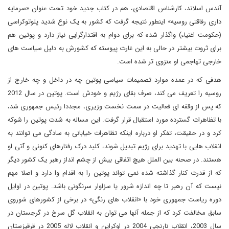
آندس اسلاند، کارشناس اقتصادی، هم در کتاب جدید خود تحت عنوان «سرمایه
داری رفاقتی روسیه» اینطور نتیجه گرفت که کشور به یک نوع شدید پلوتوکراسی
(حکومت اغنیاء) واگذار شده که برای دوام به اقتدارگرایی نیاز دارد و پوتین هم
برای ثروت بیشتر در حالی به این غارت پیوسته که کشورش به دلیل سیاست های
خارجی تهاجمی او منزوی تر شده است.
هدفی که در عمده موارد تصمیمات سیاسی پوتین چه در داخل و چه خارج از
روسیه را تعریف می کند، صرف بقای رژیم و خودش است. پوتین در سال 2012
که پس از وقفه ای فعالیت در سمت نخست وزیری، مجددا رئیس جمهوری شد،
با تظاهرات گسترده مورد استقبال قرار گرفت. این مساله به شدت پوتین را شوکه
کرد و در حقیقت، تفکر او درباره اینکه تظاهرات خیابانی به سادگی می توانند به
انقلاب هایی با تهدید برای رژیم تبدیل شوند، کلید درک رفتارهای کنونی و آتی او
هستند. در صحنه بین الملل هیچ اتفاقی بیش از چشم انداز رهبر یک کشور دیگر
که از قدرت کنار گذاشته شده نمی تواند پوتین را به اقدام وا دارد و اصلا مهم
نیست که آن رهبر تا چه اندازه شرور یا سزاوار سرنگونی باشد. پوتین در اوایل
دوره ریاست جمهوری خود با «انقلاب های رنگی» در برخی از کشورهای شوروی
سابق مخالفت کرد که از جمله آنها می توان به انقلاب گل سرخ در گرجستان در
سال 2003، انقلاب نارنجی 2004 در اوکراین و انقلاب لاله 2005 در قرقیزستان