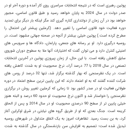
پوتین رهبری است که در نتیجه انتخابات سراسری روی کار آمده و دوره آخر او در
صدر دولت در سال 2024 به پایان خواهد رسید و طبق قانون اساسی، مجبور
خواهد بود در آن زمان از دولتداری کناره گیری کند مگر اینکه بار دیگر برای تمدید
دوره فعالیت خود قانون اساسی را تغییر دهد. (کرملین پیشتر این احتمال را
مطرح کرده است.) پوتین خیلی بیشتر از آنچه در صحنه جهانی مشهود است، در
روسیه درگیری دارد. او بر رسانه های جمعی، پارلمان، دادگاه ها و سرویس های
امنیتی کنترل دارد و می توان گفت که اختیارات آنها ملا به سطوح دوران شوروی
سابق کاهش یافته است. با این حال، از زمان پیروزی پوتین در آخرین انتخابات
تصنعی در سال 2018 با 77 درصد آراء، نرخ محبوبیت او به شدت کاهش یافته
است. در یک نظرسنجی که بهار گذشته برگزار شد، تنها 32 درصد از روس های
شرکت کننده گفتند که به او اعتماد دارند که این پایین ترین سطح اعتماد در دوره
طولانی فعالیت او در صدر کشور بود تا زمانی که کرملین تغییر روش در برگزاری
نظرسنجی را خواستار شد و اکنون نرخ محبوبیت او حدود 60 درصد و البته هنوز
خیلی پایین تر از سطح 90 درصدی محبوبیت او در سال 2014 و پس از الحاق
کریمه است. جنگ بعدی که او از طریق گروه های نیابتی در شرق اوکراین آغاز
کرد، به بن بست رسید. تظاهرات امروز به یک اتفاق متداول در شهرهای روسیه
تبدیل شده است؛ تصمیم به افزایش سن بازنشستگی در سال گذشته به شدت