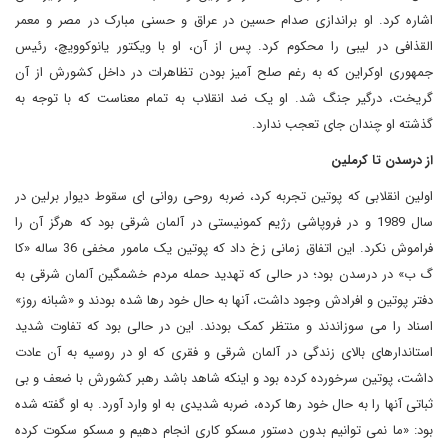
اشاره کرد. او براندازی صدام حسین در عراق و حسنی مبارک در مصر و معمر
القذافی در لیبی را محکوم کرد. پس از آن، او با ویکتور یانوکوویچ، رئیس
جمهوری اوکراین که به رغم صلح آمیز بودن تظاهرات در داخل کشورش از آن
گریخت، درگیر جنگ شد. او یک ضد انقلاب به تمام معناست که با توجه به
گذشته او چندان جای تعجب ندارد.
از درسدن تا کرملین
اولین انقلابی که پوتین تجربه کرد، ضربه روحی روانی ای سقوط دیوار برلین در
سال 1989 و در فروپاشی رژیم کمونیستی در آلمان شرقی بود که هرگز آن را
فراموش نکرد. این اتفاق زمانی زخ داد که پوتین یک مامور مخفی 36 ساله «کا
گ ب» در درسدن بود؛ در حالی که تهدید حمله مردم خشمگین آلمان شرقی به
دفتر پوتین و افرادش وجود داشت، آنها به حال خود رها شده بودند و «شبانه روز»
اسناد را می سوزاندند و منتظر کمک بودند. این در حالی بود که تفاوت شدید
استاندارهای بالای زندگی در آلمان شرقی و فقری که او در روسیه به آن عادت
داشت، پوتین سرخورده کرده بود و اینکه شاهد باشد رهبر کشورش با ضعف و بی
ثباتی آنها را به حال خود رها کرده، ضربه شدیدی به او وارد آورد. به او گفته شده
بود: «ما نمی توانیم بدون دستور مسکو کاری انجام دهیم و مسکو سکوت کرده