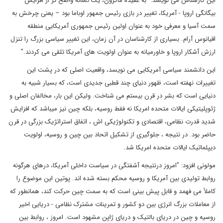
این کارشناس می نویسد: "به عقیده ماکرون، یک نشانه واضح تر از افزایش
بیگانگی اروپا - آمریکا، تغییر در بازی رئیس جمهور اوباما بود – یعنی چرخش به
سمت آسیا و معرفی خود به عنوان اولین رئیس جمهوری آمریکایی منطقه
اقیانوس آرام. بسیاری از کارشناسان در آن زمان، این تغییر سیاسی بزرگ را تنزل
ارزش آشکار اروپا و خاورمیانه به عنوان اولویت های آمریکا تلقی می کردند."
این دانشمند سیاسی آمریکایی می نویسد، واقعیت اصلی که در پشت این
تغییرات نهفته است، ظهور دنیای چند قطبی جدیدی است، که بسیار شبیه به
دنیایی است که بشر در قرن بیستم می شناخت. ولیکن این بار، مخالفان اصلی و
ژئوپلیتیکی ایالات متحده امریکا نه فقط روسیه، بلکه چین نیز میباشد که افزایش
شدید قدرت نظامی، اقتصادی و تکنولوژیکی اش ، اتفاق استراتژیک بزرگی در قرن
حاضر بود. در نتیجه ، جلوگیری از تشکیل اتحاد بین چین و روسیه، اولویت
دیپلماتیک ایالات متحده امریکا شد.
مولونی افزود: "امروز درنتیجه آشفتگی در سیاست داخلی آمریکا، درهای هرگونه
روابط تولیدی بین آمریکا و روسیه محکم بسته شده اند. پوتین این موضوع را
کاملاً می فهمد و قابل پیش بینی است که به سمت چین حرکت کند، همانطور که
از معاملات بزرگ انرژی بین دو کشور و تمرینات مشترک نظامی - دریایی اخیر
روسیه و چین در دریای بالتیک و دریای ژاپن مشهود است. امروز ، روابط بین