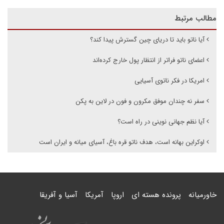
مطالب مرتبط
آیا ناتو باید تا دریای چین گسترش پیدا کند؟
اعضای ناتو فراتر از انتظار پول خارج کرده‌اند
امریکا در فکر ناتوی آسیایی
سفر نه چندان موفق مکرون و فون در لاین به پکن
آیا نظم جهانی نوینی در راه است؟
اوکراین بهانه است، هدف ناتو قره باغ، آسیای میانه و ایران است
خاورمیانه
پرونده هسته ای
اروپا
آمریکا
آسیا و آفریقا