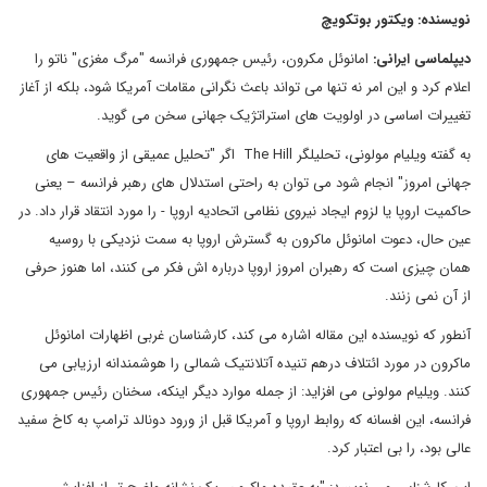
نویسنده: ویکتور بوتکویچ
دیپلماسی ایرانی:
امانوئل مکرون، رئیس جمهوری فرانسه "مرگ مغزی" ناتو را
اعلام کرد و این امر نه تنها می تواند باعث نگرانی مقامات آمریکا شود، بلکه از آغاز
تغییرات اساسی در اولویت های استراتژیک جهانی سخن می گوید.
به گفته ویلیام مولونی، تحلیلگر The Hill اگر "تحلیل عمیقی از واقعیت های
جهانی امروز" انجام شود می توان به راحتی استدلال های رهبر فرانسه – یعنی
حاکمیت اروپا یا لزوم ایجاد نیروی نظامی اتحادیه اروپا - را مورد انتقاد قرار داد. در
عین حال، دعوت امانوئل ماکرون به گسترش اروپا به سمت نزدیکی با روسیه
همان چیزی است که رهبران امروز اروپا درباره اش فکر می کنند، اما هنوز حرفی
از آن نمی زنند.
آنطور که نویسنده این مقاله اشاره می کند، کارشناسان غربی اظهارات امانوئل
ماکرون در مورد ائتلاف درهم تنیده آتلانتیک شمالی را هوشمندانه ارزیابی می
کنند. ویلیام مولونی می افزاید: از جمله موارد دیگر اینکه، سخنان رئیس جمهوری
فرانسه، این افسانه که روابط اروپا و آمریکا قبل از ورود دونالد ترامپ به کاخ سفید
عالی بود، را بی اعتبار کرد.