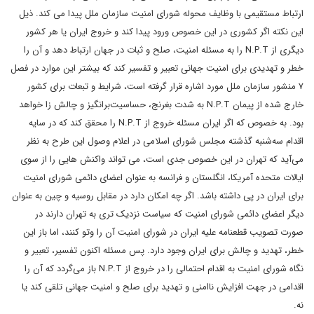
ارتباط مستقیمی با وظایف محوله شورای امنیت سازمان ملل پیدا می کند. ذیل
این نکته اگر کشوری در این خصوص ورود پیدا کند و خروج ایران یا هر کشور
دیگری از N.P.T را به مسئله امنیت، صلح و ثبات در جهان ارتباط دهد و آن را
خطر و تهدیدی برای امنیت جهانی تعبیر و تفسیر کند که بیشتر این موارد در فصل
۷ منشور سازمان ملل مورد اشاره قرار گرفته است، شرایط و تبعات برای کشور
خارج شده از پیمان N.P.T به شدت بغرنج، حساسیت‌برانگیز و چالش زا خواهد
بود. به خصوص که اگر ایران مسئله خروج از N.P.T را محقق کند که در سایه
اقدام سه‌شنبه گذشته مجلس شورای اسلامی در اعلام وصول این طرح به نظر
می‌آید که تهران در این خصوص جدی است، می تواند واکنش هایی را از سوی
ایالات متحده آمریکا، انگلستان و فرانسه به عنوان اعضای دائمی شورای امنیت
برای ایران در پی داشته باشد. اگر چه امکان دارد در مقابل روسیه و چین به عنوان
دیگر اعضای دائمی شورای امنیت که سیاست نزدیک تری به تهران دارند در
صورت تصویب قطعنامه علیه ایران در شورای امنیت آن را وتو کنند، اما باز این
خطر، تهدید و چالش برای ایران وجود دارد. پس مسئله اکنون تفسیر، تعبیر و
نگاه شورای امنیت به اقدام احتمالی را در خروج از N.P.T باز می‌گردد که آن را
اقدامی در جهت افزایش ناامنی و تهدید برای صلح و امنیت جهانی تلقی کند یا
نه.