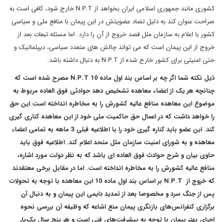
کشوری مانند جمهوری اسلامی ایران بخواهد از N.P.T خارج شود، کافی است به
صراحت عنوان ‌کند به دلیل تضاد عضویتش در این پیمان با منافع ملی و سیاسی
کشور با اعلام به سازمان ملل قصد خروج از آن را دارد. اما مسئله تبعات بعد از
خروج از این پیمان است که می تواند چالش های متعدد سیاسی، دیپلماتیک و
حتی امنیتی برای کشور خارج شده از N.P.T به دنبال داشته باشد.
ذیل نکته شما اگر چه بر اساس بند اول ماده 10 N.P.T مصرح شده است که
چنانچه هر یک از اعضاء معاهده تشخیص دهد حوادثی فوق العاده مربوط به
موضوع این معاهده منافع عالیه کشورش را به مخاطره انداخته است این حق
را خواهد داشت که در اعمال حق حاکمیت ملی خود از این معاهده کناری گیری
کند. این عضو باید کناره گیری خود را با اطلاعیه قبلی 3 ماهه به تمامی اعضاء
معاهده و به شورای امنیت سازمان ملل متحد اعلام کند. اطلاعیه فوق باید
حاوی بیان و شرح حوادث فوق العاده ای باشد که به نظر دولت مورد اشاره،
منافع عالیه کشورش را به مخاطره انداخته است. اما در مقابل برخی معتقدند
که خروج از N.P.T بر اساس بند اول ماده 10 این معاهده با توجه به تحولات
پس از جنگ سرد و مخصوصا بعد از تمدید دایمی این پیمان و به دنبال آن
برگزاری کنفرانس‌های بازنگری پیمان منع اشاعه که وظیفه آن بررسی نحوه
اجرای بهتر پیمان با توجه به پیشرفت‌های فنی است و هر پنج سال یک‌بار