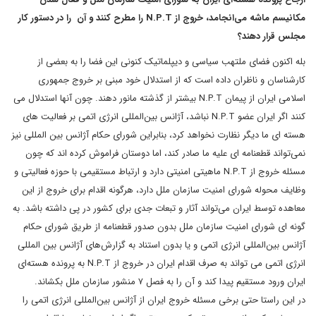
مکانیسم ماشه می‌انجامد، خروج از N.P.T را مطرح کنند و آن را در دستور کار
مجلس قرار دهند؟
بله اکنون فضای ملتهب سیاسی و دیپلماتیک کنونی این فضا را به بعضی از
کارشناسان و ناظران داده است که از استدلال خود مبنی بر خروج جمهوری
اسلامی ایران از پیمان N.P.T بیشتر از گذشته مانور دهند. چون آنها استدلال می
کنند اگر ایران عضو N.P.T نباشد، آژانس بین‌المللی انرژی اتمی بر فعالیت های
هسته ای ما دیگر نظارت نخواهد کرد، بنابراین شورای حکام آژانس بین المللی نیز
نمی‌تواند قطعنامه ای علیه ما صادر کند، اما دوستان فراموش کرده اند که چون
مسئله خروج از N.P.T ماهیتی امنیتی دارد و ارتباط مستقیمی با حوزه فعالیتی و
وظایف محوله شورای امنیت سازمان ملل دارد، هرگونه اقدام برای خروج از این
معاهده توسط ایران می‌تواند آثار و تبعات جدی برای کشور در پی داشته باشد. به
گونه ای شورای امنیت سازمان ملل بدون صدور قطعنامه از طریق شورای حکام
آژانس بین‌المللی انرژی اتمی و یا بدون استناد به گزارش‌های آژانس بین المللی
انرژی اتمی می تواند به صرف اقدام ایران در خروج از N.P.T به پرونده هسته‌ای
ایران ورود مستقیم پیدا کند و آن را به فصل ۷ منشور سازمان ملل بکشاند.
در این راستا حتی برخی مسئله خروج ایران از آژانس بین‌المللی انرژی اتمی را