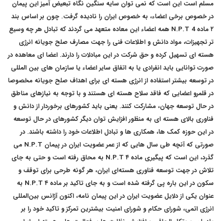
مسلم است این است که نمی توان سایه سنگین نگاه تبعیض آمیز این پیمان
در خصوص برخی اعضاء، به خصوص ایران را نادیده گرفت. چون بر اساس بند
۲ ماده 4 N.P.T همه اعضاء این معاده متعهد می گردند که تبادل هر چه وسیع
تر تجهیزات، مواد دانش و اطلاعات فنی را جهت مصارف صلح جویانه انرژی
هسته ای تسهیل کرده و حق شرکت در این مبادلات را دارند. اعضا ای معاهده در
صورت توانایی باید انفرادی یا به اتفاق سایر اعضاء یا سازمان های بین المللی
در توسعه بیشتر استفاده از انرژی هسته ای برای اهداف صلح جویانه مخصوصا
در قلمرو اعضایی که فاقد سلاح هسته ای هستند و با توجه به نیازهای مناطق
در حال توسعه جهان، مشارکت کنند. یعنی باید کشورهای برخوردار از دانش و
فناوری بالای هسته ای به منظور افزایش توان دیگر کشورهای در حال توسعه
در این حوزه کمک ها، همکاری ها و تبادل اطلاعات خود را داشته باشند. در
صورتی که آنچه طی سال هایی که از عمر عضویت ایران در پیمان N.P.T می
گذرد، این است که پیگیری ماده ۴ N.P.T به محاق رفته است و حتی به جای
تلاش در جهت توسعه فناوری هسته‌ای ایران، هر گونه طرحی برای توقف و
سکون در این باره پی گرفته شده است و به جای تاکید بر ماده ۴ N.P.T به
عنوان یکی از دلایل عضویت ایران در این پیمان نامه، اکنون آژانس بین‌المللی
انرژی اتمی، شورای حکام و شورای امنیت بیشترین تمرکز و تاکید خود را بر