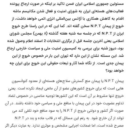
مسئولین جمهوری اسلامی ایران ضمن تاکید بر اینکه در صورت ارجاع پرونده
فعالیت‌های هسته‌ای ایران به شورای امنیت و فعال شدن مکانیسم ماشه
اقدام به کاهش همکاری با آژانس بین‌المللی انرژی اتمی خواهد داشت، از
خروج از پیمان N.P.T سخن گفته اند. کما این که در این راستا طرح خروج
ایران از N.P.T که در جلسه سه شنبه هفته گذشته (۸ بهمن) مجلس شورای
اسلامی یعنی آخرین جلسه قبل از برگزاری انتخابات 2 اسفند اعلام وصول شده
بود، دیروز شنبه برای بررسی به کمیسیون امنیت ملی و سیاست خارجی ارجاع
شد. این مسئله نشان از این دارد که تهران این بار در خصوص خروج از این
پیمان جدی است. از نگاه شما آثار و تبعات حقوقی این خروج برای ایران چه
خواهد بود؟
پیمان N.P.T یا پیمان منع گسترش سلاح‌های هسته‌ای از معدود کنوانسیون
هایی است که برای خروج کشورهای عضو از آن مانعی ایجاد نکرده است. یعنی
خروج تنها مشروط بر آن است که این کشورها توجیه مناسبی در خصوص تضاد
تداوم عضویت خود در این پیمان با منافع ملی و سیاسی خود داشته باشند. در آن
صورت اگر کشور و دولتی خروج از N.P.T را به سود منافع خود تلقی کند می
تواند از آن خارج شود. به رغم این مسائل که در قالب ماده و بند در N.P.T
مصرح شده است، اما ضمانت اجرایی مشخص و موثری ندارد. به عبارت دیگر اگر