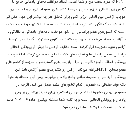
N.P.T که مورد بحث من و شما است، انعقاد موافقتنامه‌های پادمانی جامع با
آژانس بین المللی انرژی اتمی را توسط کشورهای عضو اجباری می‌داند. به این
موجب آژانس بین الملی انرژی اتمی برای تحقق هر چه بیشتر این مهم، مقرراتی
را به عنوان یک الگوی نظارتی براساس بند ۳ معاهده N.P.T تهیه و تصویب کرده
است که کشورهای عضو براساس آن الگو، موافقت نامه‌های پادمانی یا نظارتی را
با آژانس منعقد می‌نمایند. پیرو ان نکته تا به اکنون سه نوع الگو پادمانی توسط
آژانس مورد تصویب قرار گرفته است. نظارت آژانس تا پیش از پروتکل الحاقی
براساس همین پادمان‌ها و نظارت‌های کلاسیک آن انجام می‌گرفت، اما تصویب
پروتکل الحاقی، اجازه قانونی را برای بازرسی‌های گسترده‌تر و سرزده از کشورهای
عضو پیمان N.P.Tفراهم می‌کند. از این رو کشورهای عضو آژانس باید این
پروتکل را به عنوان ضمیمه توافق جامع پادمان بپذیرند. پس این مسئله به عنوان
یک روند حقوقی در خصوص تمام کشورهای عضو صدق می کند. اگرچه در
خصوص برخی کشورها مانند جمهوری اسلامی ایران تمرکز بیشتری بر روی
پادمان و پروتکل الحاقی است و به گفته شما مسئله پیگیری ماده ۴ N.P.T مانند
شدت و اهمیت نظارت‌ها عملیاتی نمی‌شود.