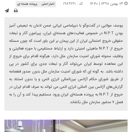
۱۳ بهمن ۱۳۹۸ | ۱۴:۴۰
کد : ۱۹۸۹۲۶۱
اخبار اصلی
پرونده هسته ای
یوسف مولایی در گفت‌وگو با دیپلماسی ایرانی ضمن اذعان به تبعیض آمیز
بودن N.P.T در خصوص فعالیت‌های هسته‌ای ایران، پیرامون آثار و تبعات
حقوقی خروج احتمالی ایران از این پیمان بر این باور است که چون مسئله
خروج از N.P.T ماهیتی امنیتی دارد و ارتباط مستقیمی با حوزه فعالیتی و
وظایف محوله شورای امنیت سازمان ملل دارد، هرگونه اقدام برای خروج از
این معاهده توسط ایران می‌تواند آثار و تبعات جدی برای کشور در پی
داشته باشد. به گونه ای که شورای امنیت سازمان ملل بدون صدور قطعنامه
از طریق شورای حکام آژانس بین‌المللی انرژی اتمی و یا بدون استناد به
گزارش‌های آژانس بین المللی انرژی اتمی می تواند به صرف اقدام ایران در
خروج از N.P.T به پرونده هسته‌ای ایران ورود مستقیم پیدا کند و آن را به
فصل ۷ منشور سازمان ملل بکشاند.