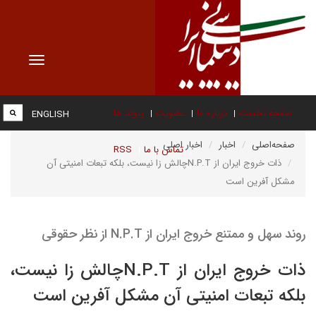
Toggle
vigation
صفحه نخست
درباره ما
عضویت
پیوند ها
ENGLISH
صفحه‌اصلی
اخبار
اخبار اصلی
تماس با ما
RSS
ذات خروج ایران از N.P.Tچالش زا نیست، بلکه تبعات امنیتی آن
مشکل آفرین است
روند سهل و ممتنع خروج ایران از N.P.T از نظر حقوقی
ذات خروج ایران از N.P.Tچالش زا نیست،
بلکه تبعات امنیتی آن مشکل آفرین است