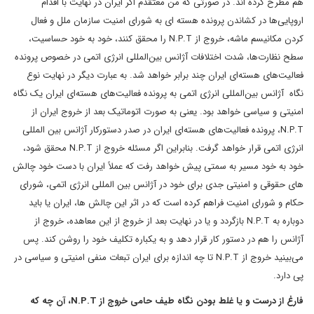
هم مطرح کرده اند. در صورتی که من معتقدم اگر ایران در نهایت با اقدام
اروپایی‌ها در کشاندن پرونده هسته ای به شورای امنیت سازمان ملل و فعال
کردن مکانیسم ماشه، خروج از N.P.T را محقق کنند، خود به خود حساسیت،
سطح نظارت‌ها، شدت اختلافات آژانس بین‌المللی انرژی اتمی در خصوص پرونده
فعالیت‌های هسته‌ای ایران چند برابر خواهد شد. به عبارت دیگر در نهایت نوع
نگاه آژانس بین‌المللی انرژی اتمی به پرونده فعالیت‌های هسته‌ای ایران یک نگاه
امنیتی و سیاسی خواهد بود. یعنی به صورت اتوماتیک بعد از خروج ایران از
N.P.T، پرونده فعالیت‌های هسته‌ای ایران در صدر دستورکار آژانس بین المللی
انرژی اتمی قرار خواهد گرفت. بنابراین اگر مسئله خروج از N.P.T محقق شود،
خود به خود مسیر به سمتی پیش خواهد رفت که عملاً ایران با دست خود چالش
های حقوقی و امنیتی جدی برای خود در آژانس بین المللی انرژی اتمی، شورای
حکام و شورای امنیت فراهم کرده است که در اثر این چالش ها، ایران یا باید
دوباره به N.P.T بازگردد و یا در نهایت بعد از خروج از این معاهده، خروج از
آژانس را هم در دستور کار قرار دهد و به یکباره تکلیف خود را روشن کند. پس
می‌بینید خروج از N.P.T تا چه اندازه برای ایران تبعات منفی امنیتی و سیاسی در
پی دارد.
فارغ از درست و یا غلط بودن نگاه طیف حامی خروج از N.P.T، آن چه که