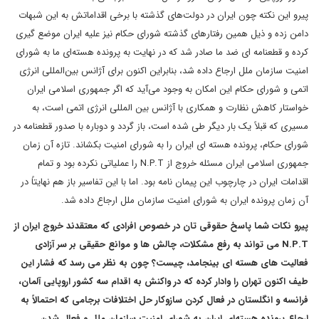
پیرو این نکته چون ایران در دولت‌های گذشته با برخی اقداماتش به این شبهات
دامن زده و ذیل همین رفتارهای گذشته شورای حکام نیز علیه ایران موضع گیری
کرده و قطعنامه ای ضد ما صادر شد که در نهایت به پرونده هسته‌ای ما به شورای
امنیت سازمان ملل ارجاع داده شد، بنابراین اکنون برای آژانس بین‌المللی انرژی
اتمی و شورای حکام این امکان به وجود می‌آید که اگر جمهوری اسلامی ایران
خواستار کاهش نظارت و همکاری با آژانس بین المللی انرژی اتمی است، به
مسیری که قبلاً یک بار دیگر طی شده است، باز گردد و دوباره با صدور قطعنامه در
شورای حکام، پرونده هسته ای ایران را به شورای امنیت بکشاند. تازه آن زمان
جمهوری اسلامی ایران مسئله خروج از N.P.T را عملیاتی نکرده بود و تمام
اقدامات ایران در چارچوب این پیمان نامه بود. اما با این تفاسیر باز هم نهایتاً در
آن زمان پرونده ایران به شورای امنیت سازمان ملل ارجاع داده شد.
پیرو نکات شما پاسخ حقوقی تان در خصوص افرادی که معتقدند خروج ایران از
N.P.T می تواند به رفع مشکلات، چالش ها و موانع حقیقی بر سر آزادی
فعالیت های هسته ای بینجامد، چیست؟ چون به نظر می رسد که فشار این
طیف اکنون تهران را وادار کرده که در واکنش به اقدام سه کشور اروپایی آلمان،
فرانسه و انگلستان در فعال کردن سازوکار حل اختلافات برجامی که احتمالاً به
ارجاع پرونده هسته‌ای ایران به شورای امنیت سازمان ملل و فعال شدن