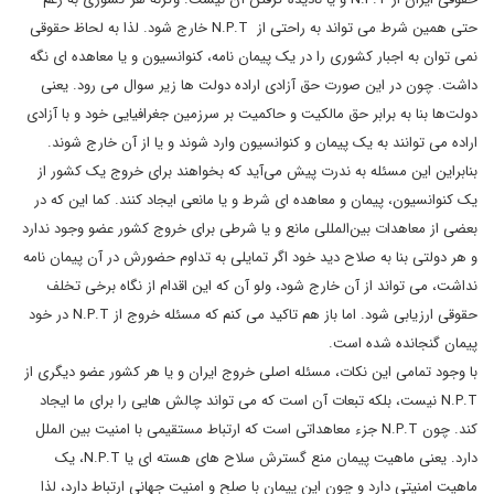
حتی همین شرط می تواند به راحتی از N.P.T خارج شود. لذا به لحاظ حقوقی
نمی توان به اجبار کشوری را در یک پیمان نامه، کنوانسیون و یا معاهده ای نگه
داشت. چون در این صورت حق آزادی اراده دولت ها زیر سوال می رود. یعنی
دولت‌ها بنا به برابر حق مالکیت و حاکمیت بر سرزمین جغرافیایی خود و با آزادی
اراده می توانند به یک پیمان و کنوانسیون وارد شوند و یا از آن خارج شوند.
بنابراین این مسئله به ندرت پیش می‌آید که بخواهند برای خروج یک کشور از
یک کنوانسیون، پیمان و معاهده ای شرط و یا مانعی ایجاد کنند. کما این که در
بعضی از معاهدات بین‌المللی مانع و یا شرطی برای خروج کشور عضو وجود ندارد
و هر دولتی بنا به صلاح دید خود اگر تمایلی به تداوم حضورش در آن پیمان نامه
نداشت، می تواند از آن خارج شود، ولو آن که این اقدام از نگاه برخی تخلف
حقوقی ارزیابی شود. اما باز هم تاکید می کنم که مسئله خروج از N.P.T در خود
پیمان گنجانده شده است.
با وجود تمامی این نکات، مسئله اصلی خروج ایران و یا هر کشور عضو دیگری از
N.P.T نیست، بلکه تبعات آن است که می تواند چالش هایی را برای ما ایجاد
کند. چون N.P.T جزء معاهداتی است که ارتباط مستقیمی با امنیت بین الملل
دارد. یعنی ماهیت پیمان منع گسترش سلاح های هسته ای یا N.P.T، یک
ماهیت امنیتی دارد و چون این پیمان با صلح و امنیت جهانی ارتباط دارد، لذا