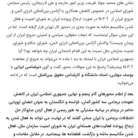
نشان های محمد جواد ظریف، وزیر امور خارجه و علی لاریجانی، رئیس مجلس
شورای اسلامی در خصوص کاهش همکاری با آژانس بین‌المللی انرژی اتمی و
خروج ایران از N.P.T در صورت ارجاع پرونده ایران به شورای امنیت و فعال
شدن مکانیسم ماشه به صورت جدی در دستور کار تهران قرار گرفته است. اما در
این میان سوال اینجاست که تبعات حقوقی، سیاسی و امنیتی خروج ایران از این
پیمان چیست؟ واکنش آژانس بین‌المللی انرژی اتمی، شورای حکام و شورای
امنیت سازمان ملل نسبت به این اقدام احتمالی ایران چه خواهد بود؟ آیا
جمهوری اسلامی ایران با استناد به بند ۱ ماده ۱۰ می‌تواند به خروج از معاهده
N.P.T بیندیشد؟ پاسخ به این سوالات، محور گفت و گوی
دیپلماسی ایرانی
با
یوسف مولایی، استاد دانشگاه و کارشناس حقوق بین‌الملل
است که در ادامه
می‌خوانید:
بعد از اعلام محورهای گام پنجم و نهایی جمهوری اسلامی ایران در کاهش
تعهدات برجامی سه کشور آلمان، فرانسه و انگلستان به عنوان اعضای اروپایی
حاضر در برجام در بیانیه مشترکی به طور رسمی از فعال کردن سازوکار حل
اختلافات برجامی با ایران سخن گفتند که در نهایت می تواند به فعال شدن به
ارجاع پرونده فعالیت‌های هسته‌ای ایران به شورای امنیت سازمان ملل، فعال
شدن مکانیسم ماشه و بازگشت قطعنامه ها بینجامید. در مقابل مقامات و