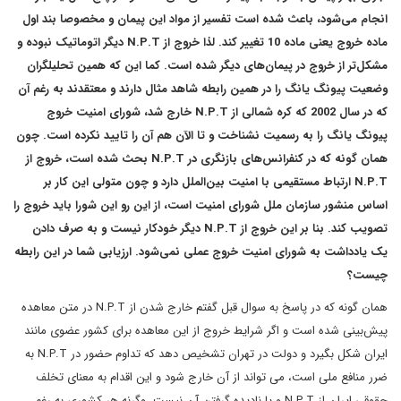
انجام می‌شود، باعث شده است تفسیر از مواد این پیمان و مخصوصا بند اول
ماده خروج یعنی ماده 10 تغییر کند. لذا خروج از N.P.T دیگر اتوماتیک نبوده و
مشکل‌تر از خروج در پیمان‌های دیگر شده است. کما این که همین تحلیلگران
وضعیت پیونگ یانگ را در همین رابطه شاهد مثال دارند و معتقدند به رغم آن
که در سال 2002 که کره شمالی از N.P.T خارج شد، شورای امنیت خروج
پیونگ یانگ را به رسمیت نشناخت و تا الآن هم آن را تایید نکرده است. چون
همان گونه که در کنفرانس‌های بازنگری در N.P.T بحث شده است، خروج از
N.P.T ارتباط مستقیمی با امنیت بین‌الملل دارد و چون متولی این کار بر
اساس منشور سازمان ملل شورای امنیت است، از این رو این شورا باید خروج را
تصویب کند. بنا بر این خروج از N.P.T دیگر خودکار نیست و به صرف دادن
یک یادداشت به شورای امنیت خروج عملی نمی‌شود. ارزیابی شما در این رابطه
چیست؟
همان گونه که در پاسخ به سوال قبل گفتم خارج شدن از N.P.T در متن معاهده
پیش‌بینی شده است و اگر شرایط خروج از این معاهده برای کشور عضوی مانند
ایران شکل بگیرد و دولت در تهران تشخیص دهد که تداوم حضور در N.P.T به
ضرر منافع ملی است، می تواند از آن خارج شود و این اقدام به معنای تخلف
حقوقی ایران از N.P.T و یا نادیده گرفتن آن نیست. وگرنه هر کشوری به رغم