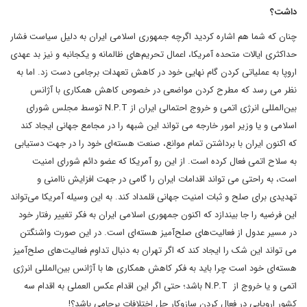
داشت؟
چنان که شما هم اشاره کردید اگرچه جمهوری اسلامی ایران به دلیل سیاست فشار
حداکثری ایالات متحده آمریکا، اعمال تحریم‌های ظالمانه و یکجانبه و نیز بد عهدی
اروپا به عملیاتی کردن گام نهایی خود در کاهش تعهدات برجامی دست زد. اما به
نظر می رسد که مطرح کردن مواضعی در خصوص کاهش همکاری با آژانس
بین‌المللی انرژی اتمی و خروج احتمالی ایران از N.P.T توسط مجلس شورای
اسلامی و یا وزیر امور خارجه می تواند این شبهه را در مجامع جهانی ایجاد کند
که اکنون ایران با برداشتن تمام موانع، صنعت هسته‌ای خود را در جهت دستیابی
به سلاح اتمی فعال کرده است. از این رو آمریکا که عضو دائم شورای امنیت
است، به راحتی می تواند اقدامات ایران را گامی در جهت افزایش ناامنی و
تهدیدی برای صلح و ثبات امنیت جهانی قلمداد کند. به این وسیله آمریکا می‌تواند
این فرضیه را جا بیندازد که اکنون جمهوری اسلامی ایران به فکر تغییر رفتار خود
در مسیر عدول از فعالیت‌های صلح‌آمیز هسته‌ای است. در این صورت واشنگتن
می تواند این شک را ایجاد کند که اگر تهران به دنبال تداوم فعالیت‌های صلح‌آمیز
هسته‌ای خود است چرا باید به فکر کاهش همکاری ها با آژانس بین‌المللی انرژی
اتمی و یا خروج از N.P.T باشد؛ حتی اگر این اقدام عکس العملی به اقدام سه
کشور اروپایی در فعال کردن سازوکار حل اختلافات برجامی باشد؟!