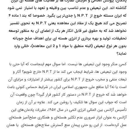
پادمان، پروتکل الحاقی و افزایش نظارت ها بر فعالیت های هسته ای ایران
گذاشته اند. این تبعیض و عدم تناسب بین وظیفه و تعهد با امتیاز نمی شود
که ایران مسئله خروج از N.P.T را جدی‌تر پی بگیرد. خصوصا که بند ۱ ماده ۴
تصریح می کند هیچ یک از مفاد این معاهده یعنی N.P.T به نحوی تفسیر
نخواهد شد که به حقوق غیر قابل انکار هر یک از اعضای آن به منظور توسعه
تحقیقات، تولید و بهره برداری از انرژی هسته ای برای اهداف صلح جویانه
بدون هر نوع تبعیض (البته منطبق با مواد 1 و 2 این معاهده)، خللی وارد
نماید؟
کسی منکر وجود این تبعیض ها نیست. اما سوال مهم اینجاست که آیا حتی با
وجود این تبعیض ها، شرایط ایجاب می کند ما از N.P.T خارج شویم؟ آثار و
تبعات منفی و مخرب خروج از N.P.T برای کشور بیشتر از امتیازات و مزایای آن
است یا نه؟ آیا منافع ملی جمهوری اسلامی ایران در شرایط حساس کنونی باعث
خواهد شد که خروج از N.P.T در دستور کار کشور قرار گیرد؟ چون واقعیت آن
است که جواب این سوال ها تلکیف را روشن می کند. علاوه بر آن از زمان
تأسیس آژانس بین المللی انرژی اتمی در سال ۱۹۵۷، مقررات پادمان‌های این
آژانس به عنوان ابزار ضروری عدم تکثیر هسته‌ای و همکاری صلح‌آمیز هسته‌ای
عمل کرده‌است. از این رو حتی پیمان منع گسترش سلاح‌های هسته‌ای یا همان