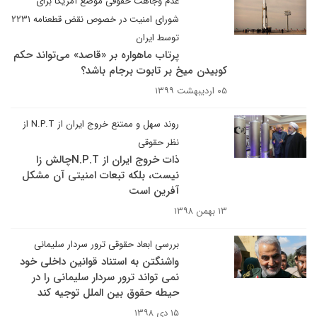
عدم وجاهت حقوقی موضع آمریکا برای
شورای امنیت در خصوص نقض قطعنامه ۲۲۳۱
توسط ایران
پرتاب ماهواره بر «قاصد» می‌تواند حکم
کوبیدن میخ بر تابوت برجام باشد؟
۰۵ اردیبهشت ۱۳۹۹
روند سهل و ممتنع خروج ایران از N.P.T از
نظر حقوقی
ذات خروج ایران از N.P.Tچالش زا
نیست، بلکه تبعات امنیتی آن مشکل
آفرین است
۱۳ بهمن ۱۳۹۸
بررسی ابعاد حقوقی ترور سردار سلیمانی
واشنگتن به استناد قوانین داخلی خود
نمی تواند ترور سردار سلیمانی را در
حیطه حقوق بین الملل توجیه کند
۱۵ دی ۱۳۹۸