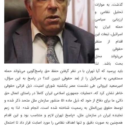
گذشت، به موازات
تحلیل نظامی و
ارزیابی سیاسی
حمله ایران به
اسرائیل، تبعات این
اقدام از منظر
حقوقی هم
می‌تواند محل
بحث باشد. لذا
باید پرسید که آیا تهران با در نظر گرفتن حفظ حق پاسخ‌گویی می‌تواند حمله
مستقیمی به اسرائیل را از بُعد حقوقی تبیین کند؟ در پاسخ به این سؤال،
امیرسعید ایروانی طی نشست عصر یکشنبه شورای امنیت، ذیل قراتی حقوقی
خاطر نشان کرد که، «عملیات جمهوری اسلامی ایران کاملاً در راستای اعمال حق
ذاتی ما برای دفاع از خود که ذیل ماده ۵۱ منشور سازمان ملل متحد ذکر شده و
توسط حقوق بین‌الملل به رسمیت شناخته شده است، انجام شد». لذا به زعم
نماینده ایران در سازمان ملل، «پاسخ تهران لازم و متناسب بود و این اقدام
همچنین به صورت دقیق و تنها اهداف نظامی را مورد اصابت قرار داد تا احتمال