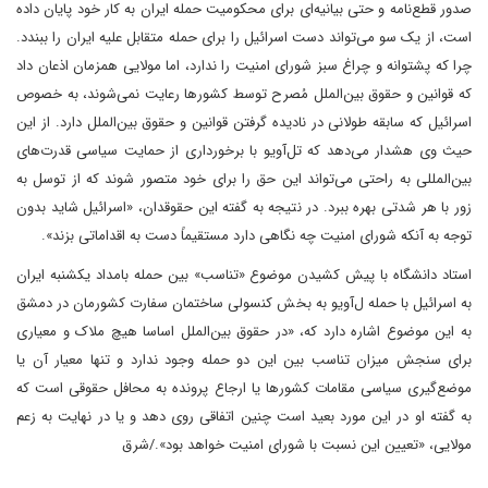
صدور قطع‌نامه و حتی بیانیه‌ای برای محکومیت حمله ایران به کار خود پایان داده
است، از یک سو می‌تواند دست اسرائیل را برای حمله متقابل علیه ایران را ببندد.
چرا که پشتوانه و چراغ سبز شورای امنیت را ندارد، اما مولایی همزمان اذعان داد
که قوانین و حقوق بین‌الملل مُصرح توسط کشورها رعایت نمی‌شوند، به خصوص
اسرائیل که سابقه طولانی در نادیده گرفتن قوانین و حقوق بین‌الملل دارد. از این
حیث وی هشدار می‌دهد که تل‌‌آویو با برخورداری از حمایت سیاسی قدرت‌های
بین‌المللی به راحتی می‌تواند این حق را برای خود متصور شوند که از توسل به
زور با هر شدتی بهره ببرد. در نتیجه به گفته این حقوقدان، «اسرائیل شاید بدون
توجه به آنکه شورای امنیت چه نگاهی دارد مستقیماً دست به اقداماتی بزند».
استاد دانشگاه با پیش کشیدن موضوع «تناسب» بین حمله بامداد یکشنبه ایران
به اسرائیل با حمله ل‌آویو به بخش کنسولی ساختمان سفارت کشورمان در دمشق
به این موضوع اشاره دارد که، «در حقوق بین‌الملل اساسا هیچ ملاک و معیاری
برای سنجش میزان تناسب بین این دو حمله وجود ندارد و تنها معیار آن یا
موضع‌گیری سیاسی مقامات کشورها یا ارجاع پرونده به محافل حقوقی است که
به گفته او در این مورد بعید است چنین اتفاقی روی دهد و یا در نهایت به زعم
مولایی، «تعیین این نسبت با شورای امنیت خواهد بود»./شرق