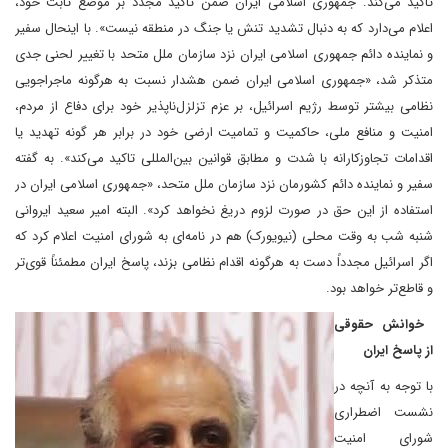
تاکید می‌کند. جمهوری اسلامی ایران ضمن تاکید مجدد بر موضع ثابت خود،
اعلام می‌دارد که به دنبال تشدید تنش یا جنگ در منطقه نیست». با اینحال سفیر
و نماینده دائم جمهوری اسلامی ایران نزد سازمان ملل متحد با تغییر لحنی جدی
متذکر شد، «جمهوری اسلامی ایران ضمن هشدار نسبت به هرگونه ماجراجویی
نظامی بیشتر توسط رژیم اسرائیل، بر عزم تزلزل‌ناپذیر خود برای دفاع از مردم،
امنیت و منافع ملی، حاکمیت و تمامیت ارضی خود در برابر هر گونه تهدید یا
اقدامات تجاوزکارانه با شدت و مطابق قوانین بین‌المللی تاکید می‌کند». به گفته
سفیر و نماینده دائم کشورمان نزد سازمان ملل متحد، «جمهوری اسلامی ایران در
استفاده از این حق در صورت لزوم دریغ نخواهد کرد». البته امیر سعید ایروانی
شنبه شب به وقت محلی (نیویورک) هم در نامه‌ای به شورای امنیت اعلام کرد که
اگر اسرائیل مجدداً دست به هرگونه اقدام نظامی بزند، پاسخ ایران مطمئناً قوی‌تر
و قاطع‌تر خواهد بود.
خوانش حقوقی
از پاسخ ایران
با توجه به آنچه در
نشست اضطراری
شورای امنیت