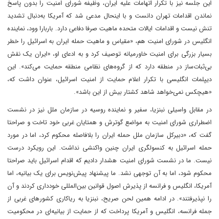
این جلسه نیز با تکرار اتهامات علیه ایران، وظیفه شورای امنیت را بدون پاسخ
نماندن اقدامات تهران دانست و با اینحال مدعی شد که آمریکا به‌دنبال تشدید
تنش نیست و اقدامات ایالات متحده ماهیت صرفا دفاعی دارد. باربارا وود، نماینده
انگلیس در شورای امنیت هم، «مقیاس و ماهیت حمله ایران به اسرائیل را خطر
بسیار بزرگی برای امنیت خاورمیانه توصیف کرد و به ادعای او، «ایران یک نقش
بی‌ثبات‌ساز در منطقه دارد که از گروه‌های نظامی منطقه حمایت می‌کند». این
دیپلمات انگلیسی با تکرار اعلام حمایت از امنیت اسرائیل، عنوان داشت که،
«هیچکس نمی‌خواهد شاهد کشتار بیش از این باشد».
در مقابل واسیلی نبنزیا، سفیر و نماینده روسیه در سازمان ملل نیز در نشست
اضطراری شورای امنیت به مواضع گوترش و همتایان غربی خود تاخت و صراحتا
گفت که، «دبیرکل سازمان ملل حمله ایران را بلافاصله محکوم کرد، اما در مورد
حمله اسرائیل به کنسولگری ایران چنین واکنشی نداشت. این رویکرد درست
نیست. ما در نشست شورای امنیت هشدار دادیم که اقدام اسرائیل باید صراحتا
محکوم شود، اما به آن توجهی نشد. ما پیشنهاد پیش‌نویس برای یک بیانیه، اما
آمریکا، انگلیس و فرانسه از پذیرش اصول قوانین بین‌المللی خودداری کردند و آن
را نپذیرفتند». در ادامه همین لحن صریح، نبنزیا به ریاکاری کشور‌های غربی از
جمله فرانسه، انگلیس و آمریکا پرداخت که از حمایت از بیانیه‌ای در محکومیت