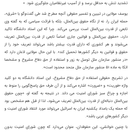
تشدید تنش به حداقل برسد و از آسیب غیرنظامیان جلوگیری شود. »
یوسف مولایی در تبیین و تفسیر حقوقی آنچه مطرح شد طی گفت‌وگو با «شرق»،
حمله ایران را، نه از نگاه حقوق بین‌الملل، بلکه با قرائت سیاسی که به گفته وی
تابعی از قدرت بین‌الملل است بررسی می‌کند. چرا که این استاد دانشگاه تاکید
دارد، «حقوق بین‌الملل و قوانین جاری اساساً تابعی از قدرت بین‌الملل تعریف
می‌شوند و هر کشوری که دارای قدرت بیشتر باشد می‌تواند تعریف خود را از
حقوق و قوانین به دیگر کشورها تحمیل کند». با این حال مولایی اذعان دارد که
«در منشور سازمان ملل توسل به زور و استفاده از حق دفاع مشروع و مشخصا
اتکا به ماده ۵۱ منشور سازمان ملل متحد محدود است».
در تشریح حقوقی استفاده از حق دفاع مشروع، این استاد دانشگاه به دو کلید
واژه «فوریت» و «ضرورت» اشاره می‌کند و از آن طرف حق پاسخ‌گویی را منوط به
اجازه و چراغ سبز شورای امنیت می‌ داند. در نتیجه به گفته او، «چون حقوق
بین‌الملل دنباله‌ای از قدرت بین‌الملل تعریف می‌شود، لذا از قبل هم مشخص بود
که حمله یک بامداد یکشنبه ایران به اسرائیل می‌تواند مورد انتقاد شورای امنیت و
دیگر کشورهای غربی باشد».
با چنین خوانشی، این حقوقدان، عنوان می‌دارد که چون شورای امنیت بدون