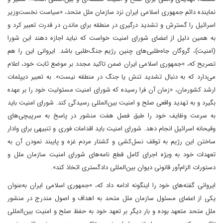
نماینده دائم جمهوری اسلامی ایران نزد سازمان ملل متحد، «سیاست نخست‌وزیر
اسرائیل را گسترش و تشدید درگیری در منطقه برای ماندن در قدرت تعبیر کرد و
به همین دلیل از اعضای شورای امنیت خواست که نباید اجازه دهند این شورا
(امنیت)، گروگان جاه‌طلبی‌های چنین رژیم جنگ‌طلبی باشد. ایروانی این را هم
تصریح که، «جمهوری اسلامی ایران ضمن تاکید مجدد بر موضع ثابت خود، اعلام
می‌دارد که به دنبال تشدید تنش یا جنگ در منطقه نیست». به تعبیر دیپلمات
ارشد کشورمان، «زمان آن فرا رسیده که شورای امنیت مسئولیت خود را بر عهده
بگیرد و به تهدید واقعی صلح و امنیت بین‌المللی رسیدگی کند. شورای امنیت باید
به سرعت وظایف خود را طبق فصل هفت منشور در پاسخ به سرپیچی‌های
وقیحانه اسرائیل انجام دهد. شورای امنیت باید اقدامات فوری و تنبیهی برای وادار
ساختن این رژیم به توقف نسل‌کشی و کشتار مردم غزه و پایبند نمودن آن به
تعهدات خود به ویژه اجرای کامل قطع نامه‌های شورای امنیت سازمان ملل و
دستورات الزام‌آور قانونی دیوان بین‌المللی دادگستری اتخاذ کند».
ایروانی گفته‌های خود را اینگونه ادامه داد که، «جمهوری اسلامی ایران به‌عنوان
یکی از اعضای مسئول سازمان ملل متحد به اهداف و اصول مندرج در منشور
ملل متحد متعهد بوده و بار دیگر بر تعهد خود به حفظ صلح و امنیت بین‌المللی