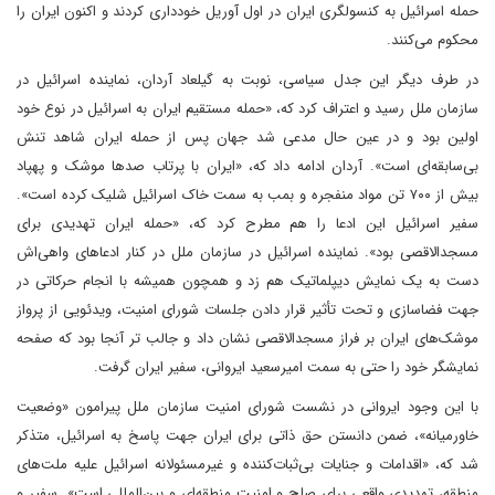
حمله اسرائیل به کنسولگری ایران در اول آوریل خودداری کردند و اکنون ایران را
محکوم می‌کنند.
در طرف دیگر این جدل سیاسی، نوبت به گیلعاد آردان، نماینده اسرائیل در
سازمان ملل رسید و اعتراف کرد که، «حمله مستقیم ایران به اسرائیل در نوع خود
اولین بود و در عین حال مدعی شد جهان پس از حمله ایران شاهد تنش
بی‌سابقه‌ای است». آردان ادامه داد که، «ایران با پرتاب صد‌ها موشک و پهپاد
بیش از ۷۰۰ تن مواد منفجره و بمب به سمت خاک اسرائیل شلیک کرده است».
سفیر اسرائیل این ادعا را هم مطرح کرد که، «حمله ایران تهدیدی برای
مسجدالاقصی بود». نماینده اسرائیل در سازمان ملل در کنار ادعاهای واهی‌اش
دست به یک نمایش دیپلماتیک هم زد و همچون همیشه با انجام حرکاتی در
جهت فضاسازی و تحت تأثیر قرار دادن جلسات شورای امنیت، ویدئویی از پرواز
موشک‌های ایران بر فراز مسجدالاقصی نشان داد و جالب تر آنجا بود که صفحه
نمایشگر خود را حتی به سمت امیرسعید ایروانی، سفیر ایران گرفت.
با این وجود ایروانی در نشست شورای امنیت سازمان ملل پیرامون «وضعیت
خاورمیانه»، ضمن دانستن حق ذاتی برای ایران جهت پاسخ به اسرائیل، متذکر
شد که، «اقدامات و جنایات بی‌ثبات‌کننده و غیرمسئولانه اسرائیل علیه ملت‌های
منطقه، تهدیدی واقعی برای صلح و امنیت منطقه‌ای و بین‌المللی است». سفیر و