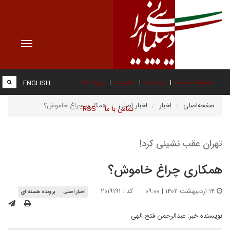
Toggle
vigation
صفحه نخست
درباره ما
عضویت
پیوند ها
ENGLISH
صفحه‌اصلی
اخبار
اخبار اصلی
همکاری چراغ خاموش؟
تماس با ما
RSS
تهران عقب نشینی کرد!
همکاری چراغ خاموش؟
۱۴ اردیبهشت ۱۴۰۲ | ۰۹:۰۰
کد : ۲۰۱۹۱۹۱
اخبار اصلی
پرونده هسته ای
نویسنده خبر:
عبدالرحمن فتح الهی