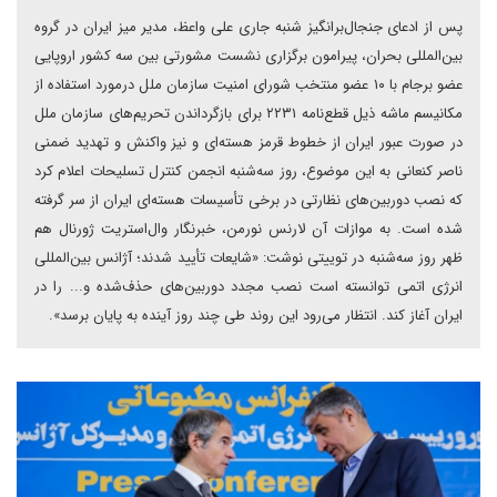
پس از ادعای جنجال‌برانگیز شنبه جاری علی واعظ، مدیر میز ایران در گروه
بین‌المللی بحران، پیرامون برگزاری نشست مشورتی بین سه کشور اروپایی
عضو برجام با ۱۰ عضو منتخب شورای امنیت سازمان ملل درمورد استفاده از
مکانیسم ماشه ذیل قطع‌نامه ۲۲۳۱ برای بازگرداندن تحریم‌های سازمان ملل
در صورت عبور ایران از خطوط قرمز هسته‌ای و نیز واکنش و تهدید ضمنی
ناصر کنعانی به این موضوع، روز سه‌شنبه انجمن کنترل تسلیحات اعلام کرد
که نصب دوربین‌های نظارتی در برخی تأسیسات هسته‌ای ایران از سر گرفته
شده است. به موازات آن لارنس نورمن، خبرنگار وال‌استریت ژورنال هم
ظهر روز سه‌شنبه در توییتی نوشت: «شایعات تأیید شدند؛ آژانس بین‌المللی
انرژی اتمی توانسته است نصب مجدد دوربین‌های حذف‌شده و... را در
ایران آغاز کند. انتظار می‌رود این روند طی چند روز آینده به پایان برسد».