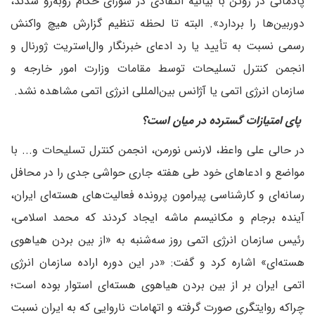
پادمانی در ژوئن با بیانیه انتقادی در شورای حکام روبه‌رو شدند،
دوربین‌ها را بردارد». البته تا لحظه تنظیم گزارش هیچ واکنش
رسمی نسبت به تأیید یا رد ادعای خبرنگار وال‌استریت ژورنال و
انجمن کنترل تسلیحات توسط مقامات وزارت امور خارجه و
سازمان انرژی اتمی یا آژانس بین‌المللی انرژی اتمی مشاهده نشد.
پای امتیازات گسترده در میان است؟
در حالی علی واعظ، لارنس نورمن، انجمن کنترل تسلیحات و... با
مواضع و ادعاهای خود طی هفته جاری حواشی جدی را در محافل
رسانه‌ای و کارشناسی پیرامون پرونده فعالیت‌های هسته‌ای ایران،
آینده برجام و مکانیسم ماشه ایجاد کردند که محمد اسلامی،
رئیس سازمان انرژی اتمی روز سه‌شنبه به «از بین بردن هیاهوی
هسته‌ای» اشاره کرد و گفت: «در این دوره اراده سازمان انرژی
اتمی ایران بر از بین بردن هیاهوی هسته‌ای استوار بوده است؛
چراکه روایتگری صورت گرفته و اتهامات ناروایی که به ایران نسبت