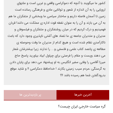
کشور ما میگویند با آنچه که دموکراسی واقعی و غربی است و ملتهای
اروپایی را به آن اندازه از شعور و توانایی مادی و فرهنگی رسانده است
زمین تا آسمان فاصله داریم و ساختار سیاسی ما وبخشی از متفکران ما هم
به آن می بازند و آن را به عنوان نقطه قوت اداره ی مملکت می دانند! قربان
فهمیدیم و درک کردیم که در میان روشنفکران و متفکران و فیلسوفان و
مدیران و متدبران جامعه ی ما تضاد های آشتی ناپذیری وجود دارد که باعث
ناکارآمدی نظام شده است و هیچ کدام از مدیران ما وقت وحوصله ی
مطالعه ی پانصد کتاب علمی و فلسفی و... را ندارند زیرا بیشترشان شعار
می دهند وپست و مقام را فرصتی برای چپاول !بیاد بیاورید پاسخ حاج
میرزا آقاسی را وقتی سفیر انگلیس به او پیشنهاد می دهد برای پایان دادن
به گرسنگی ،مردم سیب زمینی بکارند ! خداحافظ دمکراسی !! و شاید موقع
بدرودگفتن شما هم رسیده باشد !!؟
آخرین خبرها
پر بازدیدترین ها
گره سیاست خارجی ایران چیست؟