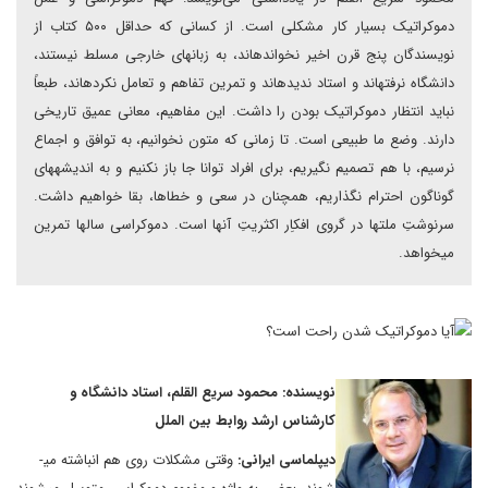
دموکراتیک بسیار کار مشکلی است. از کسانی که حداقل ۵۰۰ کتاب از
نویسندگان پنج قرن اخیر نخوانده­اند، به زبان­های خارجی مسلط نیستند،
دانشگاه نرفته­اند و استاد ندیده­اند و تمرین تفاهم و تعامل نکرده­اند، طبعاً
نباید انتظار دموکراتیک بودن را داشت. این مفاهیم، معانی عمیق تاریخی
دارند. وضع ما طبیعی است. تا زمانی که متون نخوانیم، به توافق و اجماع
نرسیم، با هم تصمیم نگیریم، برای افراد توانا جا باز نکنیم و به اندیشه­های
گوناگون احترام نگذاریم، همچنان در سعی و خطاها، بقا خواهیم داشت.
سرنوشتِ ملت­ها در گروی افکاِر اکثریتِ آنها است. دموکراسی سال­ها تمرین
می­خواهد.
نویسنده: محمود سریع القلم، استاد دانشگاه و
کارشناس ارشد روابط بین الملل
دیپلماسی ایرانی:
وقتی مشکلات روی هم انباشته می­