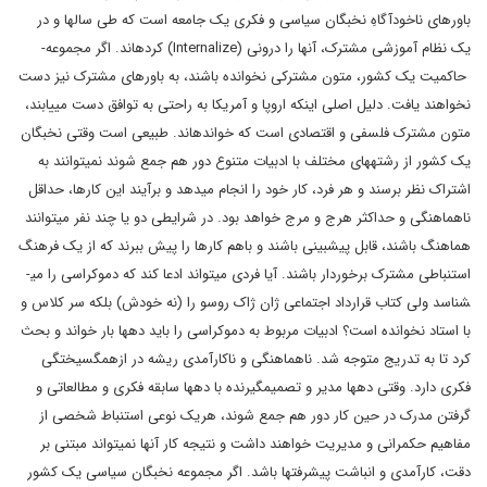
باورهای ناخودآگاهِ نخبگان سیاسی و فکری یک جامعه است که طی سال­ها و در
یک نظام آموزشی مشترک، آنها را درونی (Internalize) کرده­اند. اگر مجموعه­
حاکمیت یک کشور، متون مشترکی نخوانده باشند، به باورهای مشترک نیز دست
نخواهند یافت. دلیل اصلی اینکه اروپا و آمریکا به راحتی به توافق دست می­یابند،
متون مشترک فلسفی و اقتصادی است که خوانده­اند. طبیعی است وقتی نخبگان
یک کشور از رشته­های مختلف با ادبیات متنوع دور هم جمع شوند نمی­توانند به
اشتراک نظر برسند و هر فرد، کار خود را انجام می­دهد و برآیند این کارها، حداقل
ناهماهنگی و حداکثر هرج و مرج خواهد بود. در شرایطی دو یا چند نفر می­توانند
هماهنگ باشند، قابل پیش­بینی باشند و باهم کارها را پیش ببرند که از یک فرهنگ
استنباطی مشترک برخوردار باشند. آیا فردی می­تواند ادعا کند که دموکراسی را می­
شناسد ولی کتاب قرارداد اجتماعی ژان ژاک روسو را (نه خودش) بلکه سر کلاس و
با استاد نخوانده است؟ ادبیات مربوط به دموکراسی را باید ده­ها بار خواند و بحث
کرد تا به تدریج متوجه شد. ناهماهنگی و ناکارآمدی ریشه در ازهم­گسیختگی
فکری دارد. وقتی ده­ها مدیر و تصمیم­گیرنده با ده­ها سابقه فکری و مطالعاتی و
گرفتن مدرک در حین کار دور هم جمع شوند، هریک نوعی استنباط شخصی از
مفاهیم حکمرانی و مدیریت خواهند داشت و نتیجه کار آنها نمی­تواند مبتنی بر
دقت، کارآمدی و انباشت پیشرفت­ها باشد. اگر مجموعه نخبگان سیاسی یک کشور