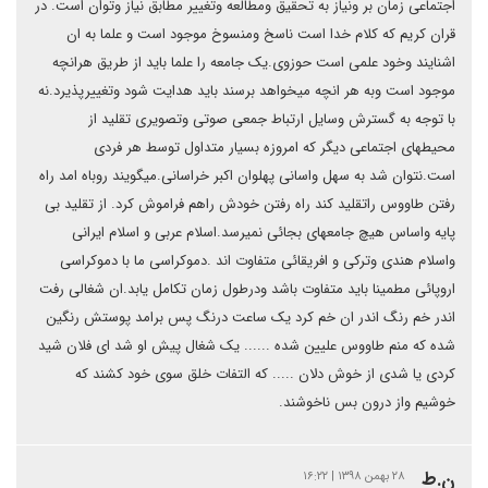
اجتماعی زمان بر ونیاز به تحقیق ومطالعه وتغییر مطابق نیاز وتوان است. در
قران کریم که کلام خدا است ناسخ ومنسوخ موجود است و علما به ان
اشنایند وخود علمی است حوزوی.یک جامعه را علما باید از طریق هرانچه
موجود است وبه هر انچه میخواهد برسند باید هدایت شود وتغییرپذیرد.نه
با توجه به گسترش وسایل ارتباط جمعی صوتی وتصویری تقلید از
محیطهای اجتماعی دیگر که امروزه بسیار متداول توسط هر فردی
است.نتوان شد به سهل واسانی پهلوان اکبر خراسانی.میگویند روباه امد راه
رفتن طاووس راتقلید کند راه رفتن خودش راهم فراموش کرد. از تقلید بی
پایه واساس هیچ جامعهای بجائی نمیرسد.اسلام عربی و اسلام ایرانی
واسلام هندی وترکی و افریقائی متفاوت اند .دموکراسی ما با دموکراسی
اروپائی مطمینا باید متفاوت باشد ودرطول زمان تکامل یابد.ان شغالی رفت
اندر خم رنگ اندر ان خم کرد یک ساعت درنگ پس برامد پوستش رنگین
شده که منم طاووس علیین شده ...... یک شغال پیش او شد ای فلان شید
کردی یا شدی از خوش دلان ..... که التفات خلق سوی خود کشند که
خوشیم واز درون بس ناخوشند.
ن.ط
۲۸ بهمن ۱۳۹۸ | ۱۶:۲۲