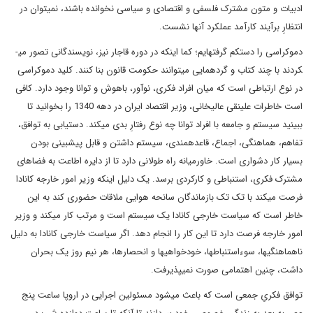
ادبیات و متون مشترک فلسفی و اقتصادی و سیاسی نخوانده باشند، نمی­توان در
انتظارِ برآیند کارآمد عملکرد آنها نشست.
دموکراسی را دست­کم گرفته­ایم؛ کما اینکه در دوره قاجار نیز، نویسندگانی تصور می­
کردند با چند کتاب و گردهمایی می­توانند حکومت قانون بنا کنند. کلید دموکراسی
در نوع ارتباطی است که میان افراد فکری، نوآور، باهوش و توانا وجود دارد. کافی
است خاطرات علینقی عالیخانی، وزیر اقتصاد ایران در دهه 1340 را بخوانید تا
ببینید سیستم و جامعه با افراد توانا چه نوع رفتارِ بدی می­کند. دستیابی به توافق،
تفاهم، هماهنگی، اجماع، قاعده­مندی، سیستم داشتن و قابل پیش­بینی بودن
بسیار کار دشواری است. خاورمیانه راه طولانی دارد تا از دایره اطاعت به فضاهای
مشترک فکری، استنباطی و کارکردی برسد. یک دلیل اینکه وزیر امور خارجه کانادا
فرصت می­کند با تک تک بازماندگان سانحه هوایی ملاقات حضوری کند به این
خاطر است که سیاست خارجی کانادا یک سیستم است و مرتب کار می­کند و وزیر
امور خارجه فرصت دارد تا این کار را انجام دهد. اگر سیاست خارجی کانادا به دلیل
ناهماهنگی­ها، سوءاستنباط­ها، خودخواهی­ها و انحصارها، هر نیم ­روز یک بحران
داشت، چنین اهتمامی صورت نمی­پذیرفت.
توافق فکریِ جمعی است که باعث می­شود مسئولین اجرایی در اروپا ساعت پنج