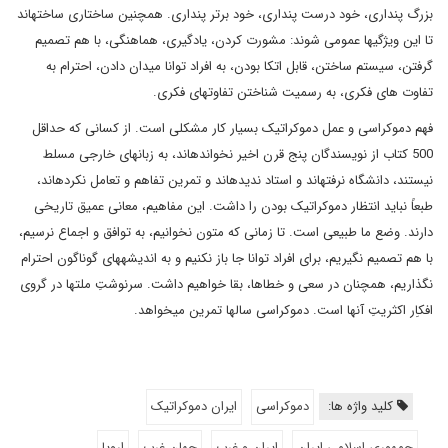
بزرگ پنداری، خود درست پنداری، خود برتر پنداری. همچنین ساختاری ساخته­اند
تا این ویژگی­ها عمومی شوند: مشورت کردن، یادگیری، هماهنگی، با هم تصمیم
گرفتن، سیستم ساختن، قابل اتکا بودن، به افراد توانا میدان دادن، احترام به
تفاوت های فکری، به رسمیت شناختن تفاوت­های فکری.
فهم دموکراسی و عمل دموکراتیک بسیار کار مشکلی است. از کسانی که حداقل
500 کتاب از نویسندگان پنج قرن اخیر نخوانده­اند، به زبان­های خارجی مسلط
نیستند، دانشگاه نرفته­اند و استاد ندیده­اند و تمرین تفاهم و تعامل نکرده­اند،
طبعاً نباید انتظار دموکراتیک بودن را داشت. این مفاهیم، معانی عمیق تاریخی
دارند. وضع ما طبیعی است. تا زمانی که متون نخوانیم، به توافق و اجماع نرسیم،
با هم تصمیم نگیریم، برای افراد توانا جا باز نکنیم و به اندیشه­های گوناگون احترام
نگذاریم، همچنان در سعی و خطاها، بقا خواهیم داشت. سرنوشتِ ملت­ها در گروی
افکاِر اکثریتِ آنها است. دموکراسی سال­ها تمرین می­خواهد.
کلید واژه ها:
دموکراسی
ایران دموکراتیک
جمهوری اسلامی ایران
ایران و غرب
جهان غرب
اروپا