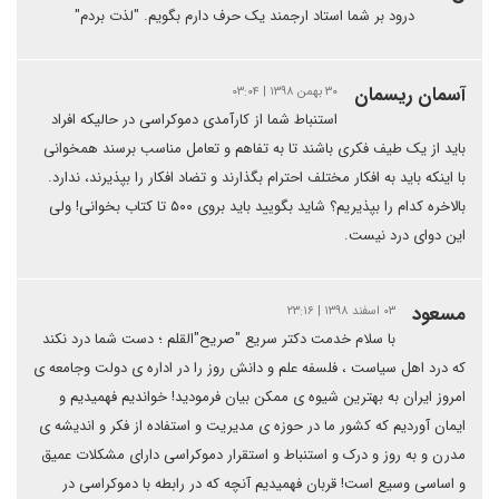
درود بر شما استاد ارجمند یک حرف دارم بگویم. "لذت بردم"
آسمان ریسمان
۳۰ بهمن ۱۳۹۸ | ۰۳:۰۴
استنباط شما از کارآمدی دموکراسی در حالیکه افراد
باید از یک طیف فکری باشند تا به تفاهم و تعامل مناسب برسند همخوانی
با اینکه باید به افکار مختلف احترام بگذارند و تضاد افکار را بپذیرند، ندارد.
بالاخره کدام را بپذیریم؟ شاید بگویید باید بروی ۵۰۰ تا کتاب بخوانی! ولی
این دوای درد نیست.
مسعود
۰۳ اسفند ۱۳۹۸ | ۲۳:۱۶
با سلام خدمت دکتر سریع "صریح"القلم ؛ دست شما درد نکند
که درد اهل سیاست ، فلسفه علم و دانش روز را در اداره ی دولت وجامعه ی
امروز ایران به بهترین شیوه ی ممکن بیان فرمودید! خواندیم فهمیدیم و
ایمان آوردیم که کشور ما در حوزه ی مدیریت و استفاده از فکر و اندیشه ی
مدرن و به روز و درک و استنباط و استقرار دموکراسی دارای مشکلات عمیق
و اساسی وسیع است! قربان فهمیدیم آنچه که در رابطه با دموکراسی در