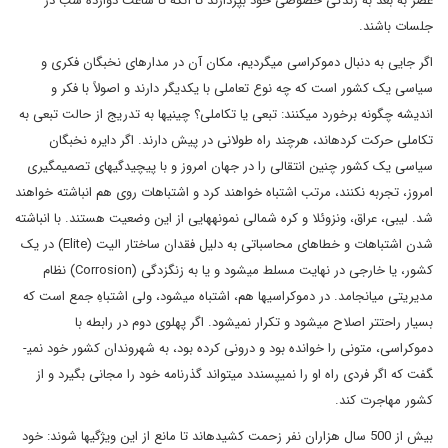
عصر به بعد به زندگی خصوصی خود بپردازند تا آنکه تا ساعت دوازده شب در
جلسات باشند.
اگر جایی به دنبال دموکراسی می­گردیم، مکان آن در مدارهای نخبگان فکری و
سیاسی یک کشور است که چه نوع تعاملی با یکدیگر دارند و اصولاً با فکر و
اندیشه چگونه برخورد می­کنند: تبعی یا تکاملی؟ چینی­ها به تدریج از حالت تبعی به
تکاملی حرکت کرده­اند، هرچند راه طولانی در پیش دارند. اگر دایره نخبگان
سیاسی یک کشور چنین انتقالی را در جهان امروز و با پیچیدگی­­های تصمیمگیری
امروز، تجربه نکنند، مرتب اشتباه خواهند کرد و اشتباهات روی هم انباشته خواهند
شد. لیبی، عراق، ونزوئلا و کره شمالی نمونه­هایی از این وضعیت هستند. با انباشته
شدن اشتباهات و خطاهای محاسباتی به دلیل فقدان ساختار الیت (Elite) در یک
کشور، یا خارجی در نهایت مسلط میشود و یا به زنگ­زدگی (Corrosion) نظام
مدیریتی می­انجامد. در دموکراسی­ها هم، اشتباه می­شود، ولی اشتباهِ جمع است که
بسیار راحت­تر اصلاح می­شود و تکرار نمی­شود. اگر پهلوی دوم در رابطه با
دموکراسی، متونی را خوانده بود و درونی کرده بود، به شهروندان کشور خود نمی­
گفت که اگر فردی راه او را نمی­پسندد می­تواند گذرنامه خود را مجانی بگیرد و از
کشور مهاجرت کند.
بیش از 500 سال هزاران نفر زحمت کشیده­اند تا مانع از این ویژگی­ها شوند: خود