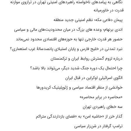
نگاهی به پیامدهای ناخواسته راهبردهای امنیتی تهران در ترازوی موازنه
قدرت در خاورمیانه
پیمان دفاعی مکه؛ نظم امنیتی جدید منطقه
اندی برنهام؛ وعده های بزرگ در میان محدودیت‌های مالی و سیاسی
حضور هر قدرت خارجی تنها به حوزه‌های اقتصادی محدود نمی‌ماند
نبرد تمدنی در خلیج فارس و پایان استیلای پانصدسالۀ غرب استعماری؟
درباره لزوم گسترش روابط ایران و ترکمنستان
چرا احتمال یک دوره جنگ شدید دیگر، می‌تواند بالا باشد؟
الگوی اسرائیلی اوکراین در قبال ایران
خوانشی از منظر اقتصاد سیاسی و ژئوپلیتیک کریدورها
«محاصره در برابر محاصره»
سه خطای راهبردی تهران
گذار خزر از «حاشیه امن» به «فضای بازدارندگی متراکم
ترامپ گرفتار در شن‌زار سیاسی