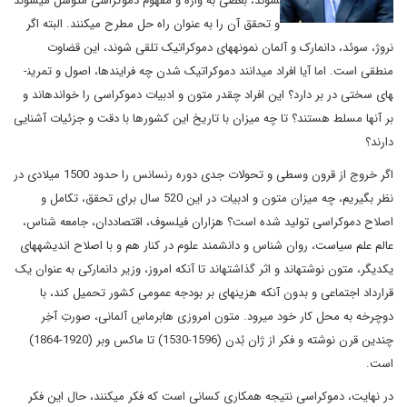
شوند، بعضی به واژه و مفهوم دموکراسی متوسل می­شوند
و تحقق آن را به عنوان راه ­حل مطرح می­کنند. البته اگر
نروژ، سوئد، دانمارک و آلمان نمونه­های دموکراتیک تلقی شوند، این قضاوت
منطقی است. اما آیا افراد می­دانند دموکراتیک شدن چه فرایندها، اصول و تمرین­
های سختی در بر دارد؟ این افراد چقدر متون و ادبیات دموکراسی را خوانده­اند و
بر آنها مسلط هستند؟ تا چه میزان با تاریخ این کشورها با دقت و جزئیات آشنایی
دارند؟
اگر خروج از قرون وسطی و تحولات جدی دوره رنسانس را حدود 1500 میلادی در
نظر بگیریم، چه میزان متون و ادبیات در این 520 سال برای تحقق، تکامل و
اصلاح دموکراسی تولید شده است؟ هزاران فیلسوف، اقتصاددان، جامعه شناس،
عالم علم سیاست، روان شناس و دانشمند علوم در کنار هم و با اصلاح اندیشه­های
یکدیگر، متون نوشته­اند و اثر گذاشته­اند تا آنکه امروز، وزیر دانمارکی به عنوان یک
قرارداد اجتماعی و بدون آنکه هزینه­ای بر بودجه عمومی کشور تحمیل کند، با
دوچرخه به محل کار خود می­رود. متون امروزی هابرماسِ آلمانی، صورتِ آخِر
چندین قرن نوشته و فکر از ژان بُدن (1596-1530) تا ماکس وبر (1920-1864)
است.
در نهایت، دموکراسی نتیجه همکاری کسانی است که فکر می­کنند، حال این فکر