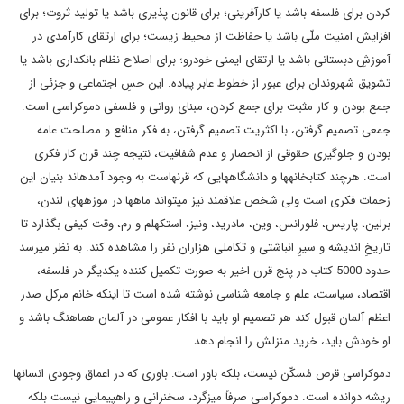
کردن برای فلسفه باشد یا کارآفرینی؛ برای قانون پذیری باشد یا تولید ثروت؛ برای
افزایش امنیت ملّی باشد یا حفاظت از محیط زیست؛ برای ارتقای کارآمدی در
آموزشِ دبستانی باشد یا ارتقای ایمنی خودرو؛ برای اصلاح نظام بانکداری باشد یا
تشویق شهروندان برای عبور از خطوط عابر پیاده. این حسِ اجتماعی و جزئی از
جمع بودن و کار مثبت برای جمع کردن، مبنای روانی و فلسفی دموکراسی است.
جمعی تصمیم گرفتن، با اکثریت تصمیم گرفتن، به فکر منافع و مصلحت عامه
بودن و جلوگیری حقوقی از انحصار و عدم شفافیت، نتیجه­ چند قرن کار فکری
است. هرچند کتابخانه­ها و دانشگاه­هایی که قرن­هاست به وجود آمده­اند بنیان این
زحمات فکری است ولی شخص علاقمند نیز می­تواند ماه­ها در موزه­های لندن،
برلین، پاریس، فلورانس، وین، مادرید، ونیز، استکهلم و رم، وقت کیفی بگذارد تا
تاریخِ اندیشه و سیرِ انباشتی و تکاملی هزاران نفر را مشاهده کند. به نظر می­رسد
حدود 5000 کتاب در پنج قرن اخیر به صورت تکمیل کننده یکدیگر در فلسفه،
اقتصاد، سیاست، علم و جامعه شناسی نوشته شده است تا اینکه خانم مرکل صدر
اعظم آلمان قبول کند هر تصمیم او باید با افکار عمومی در آلمان هماهنگ باشد و
او خودش باید، خرید منزلش را انجام دهد.
دموکراسی قرص مُسکّن نیست، بلکه باور است: باوری که در اعماق وجودی انسان­ها
ریشه دوانده است. دموکراسی صرفاً میزگرد، سخنرانی و راه­پیمایی نیست بلکه