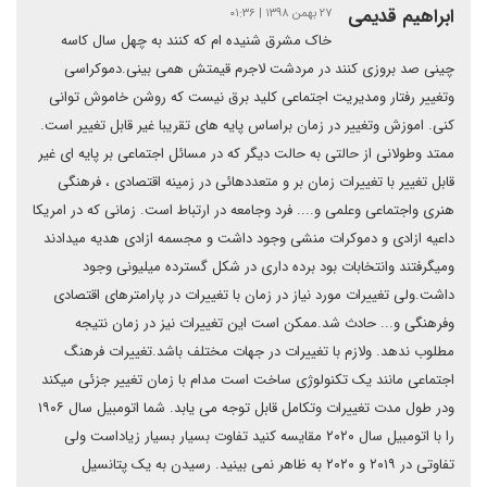
ابراهیم قدیمی
۲۷ بهمن ۱۳۹۸ | ۰۱:۳۶
خاک مشرق شنیده ام که کنند به چهل سال کاسه
چینی صد بروزی کنند در مردشت لاجرم قیمتش همی بینی.دموکراسی
وتغییر رفتار ومدیریت اجتماعی کلید برق نیست که روشن خاموش توانی
کنی. اموزش وتغییر در زمان براساس پایه های تقریبا غیر قابل تغییر است.
ممتد وطولانی از حالتی به حالت دیگر که در مسائل اجتماعی بر پایه ای غیر
قابل تغییر با تغییرات زمان بر و متعددهائی در زمینه اقتصادی ، فرهنگی
هنری واجتماعی وعلمی و.... فرد وجامعه در ارتباط است. زمانی که در امریکا
داعیه ازادی و دموکرات منشی وجود داشت و مجسمه ازادی هدیه میدادند
ومیگرفتند وانتخابات بود برده داری در شکل گسترده میلیونی وجود
داشت.ولی تغییرات مورد نیاز در زمان با تغییرات در پارامترهای اقتصادی
وفرهنگی و... حادث شد.ممکن است این تغییرات نیز در زمان نتیجه
مطلوب ندهد. ولازم با تغییرات در جهات مختلف باشد.تغییرات فرهنگ
اجتماعی مانند یک تکنولوژی ساخت است مدام با زمان تغییر جزئی میکند
ودر طول مدت تغییرات وتکامل قابل توجه می یابد. شما اتومبیل سال ۱۹۰۶
را با اتومبیل سال ۲۰۲۰ مقایسه کنید تفاوت بسیار بسیار زیاداست ولی
تفاوتی در ۲۰۱۹ و ۲۰۲۰ به ظاهر نمی بینید. رسیدن به یک پتانسیل