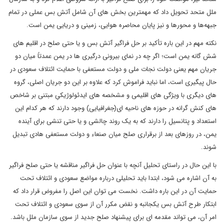
ملل متحد تحویل داد که مهمترین بخش های آن شامل آتش بس عملی در تمام
جبهه‌ها و محورها و نیز پایان محاصره هوایی، زمینی و دریایی یمن است.
نکته مهم در این باره تأکید بر حل فراگیر آتش بس و یا حتی صلح در اقلیم های
شش گانه یمن است؛ اگر چه در نمای بیرونی درگیری ها در یمن عمدتاً میان دو
جریان مهم یعنی دولت نجات ملی و دولت مستعفی با حمایت ائتلاف سعودی در
حال پیگیری است، اما نباید فراموش کرد که علاوه بر این دو جریان اصلی، گروه
های دیگری با ویژگی های اقلیمی و مشخصه های ایدئولوژیکیِ مبتنی بر شاخص
های کنش گرانه در حوزه های ناحیه ای(جغرافیایی) وجود دارند که هر کدام این
استعداد و پتانسیل را دارند که به یک روند چالشی و یا حتی تنشی برای آینده
یمن، در روزهای بعد از برقراری صلح میان صنعاء و دولت مستعفی هادی تبدیل
شوند.
با این حال در راستای تحلیل آنچه با عنوان حل فراگیر مناقشه یا حتی صلح فراگیر
به آن اشاره می شود، ابتدا باید تحلیلی درباره مواضع سعودی و ائتلاف تحت
حمایت آن در این باره داشت. نخست می توان این اصل را مفروض قرار داد که
ابتکار طرح آتش بس یکجانبه و نقض مکرر آن از سوی سعودی و ائتلاف تحت
امر آن، می تواند مقدمه ای برای پیشنهاد صلح جدید از سوی سازمان ملل باشد.