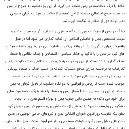
ادامه یا ترک مخاصمه در یمن نشات می گیرد. از این رو تصمیم به خروج از یمن
به سبب منافع احتمالی حاصله از این تصمیم از جانب ولیعهد عملگرای سعودی
نمی تواند دور از انتظار یا شگفت آور باشد.
جنگ در یمن از حیث محوری در نگاه ظاهری و ابتدایی اگر چه میان صنعاء و
دولت مستعفی یمن و حامیان ائتلافی آن نمایه گذاری می شود اما در عمل
واقعیات پنهان دیگری دارد. در واقع ریاض و عاملیت وی در رهبری ائتلاف، میدان
های نبرد در یمن را با تأکید بر فشار سیاسی - اقتصادی و جنگ نظامی با صنعاء
هدف گذاری کرده است. از این رو در جبهه های درون ائتلافی تلاش دارد تا با حل
تعارضات به برجسته سازی منافع مشترک ائتلاف در مسیر جنگ با صنعاء بپردازد.
با این حال تقسیم حوزه های نفوذ به سبب منافعی که می تواند کسب شود،
موجب شده است تا ریاض و ابوظبی به دو نگاه متفاوت از دلایل تجاوز به یمن
برسند. از این رو ابوظبی عمدتاً شمال یمن و صنعاء را فاقد هرگونه دستاورد عملی
برای خود می داند؛ به همین دلیل جنوب یمن و بویژه اقلیم عدن را با ایجاد
تشکیلاتی وابسته به خود به بخشی از نقشه اش برای حضور در یمن تبدیل کرد.
بطوریکه تقویت روزافزون شورای انتقالی یمن و نیروهای حامی ابوظبی در عدن
بسترهای تقابل میان آنها با دولت مستعفی را فراهم آورد. شدت تقابل ها تا جایی
بالا رفت که تقابل نیروهای نیابتی ابوظبی و ریاض در عدن به تقابل میان آنها