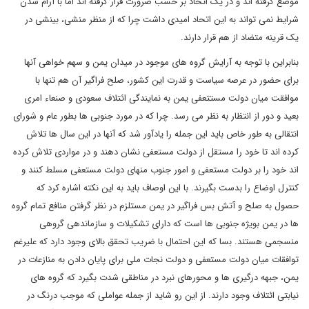
موضع گرفته اند و در یک اتحاد بر حسب ضرورت قرار گرفته اند اما با آرام شدن
شرایط نمی تواند به این اتحاد امیدی داشت چرا که از منظر منشی، بینشی در
یک قرینه متضاد از هم قرار دارند.
بنابراین با توجه به آرایش گروه های موجود در میدان یمن و سهم خواهی آنها
برای حضور در عرصه سیاست و قدرت این کشور، صلح فراگیر آن هم تنها با
موافقت میان دولت مستتعفی یمن به نمایندگی ائتلاف سعودی و صنعاء امری
بعید و دور از انتظار به نظر می رسد. چرا که در مورد جنوبی ها بطور عام و شورای
انتقالی به طور خاص باید این جمله را یادآور شد که آنها در این سال ها تلاش
کرده اند تا خود را مستقل از دولت مستعفی نشان دهند و در مواردی تلاش کرده
اند خود را بر دولت مستعفی و امور جنوب منهای دولت مستعفی مسلط کنند و
کنترل اوضاع را بدست بگیرند. با این اوصاف باید به این نکته اشاره کرد که
حصول به صلح و آتش بس فراگیر در یمن مستلزم در نظر گرفتن منافع تمام گروه
ها در یمن بویژه جنوبی ها است که دارای تشکیلات و سازماندهی گروهی
منسجمی هستند. بسا که این احتمال با ضریب تحقق بالای وجود دارد که علیرغم
توافقات میان دولت مستعفی و دولت نجات ملی برای پایان دادن به منازعات در
یمن، جبهه درگیری ها و محورهای نبرد در مناطقی شدت بگیرد که گروه های
نیابتی ائتلاف وجود دارند. از این رو شاید از جمله عواملی که موجب درنگ در