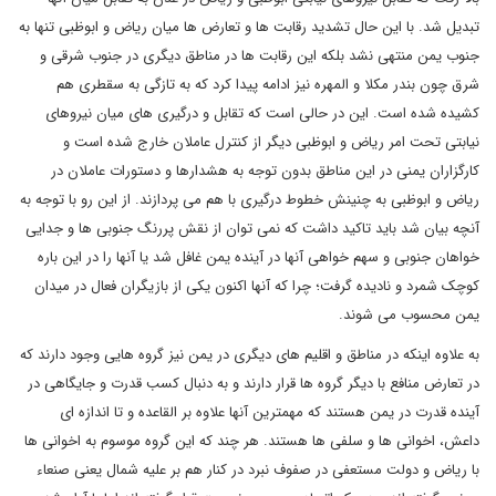
تبدیل شد. با این حال تشدید رقابت ها و تعارض ها میان ریاض و ابوظبی تنها به
جنوب یمن منتهی نشد بلکه این رقابت ها در مناطق دیگری در جنوب شرقی و
شرق چون بندر مکلا و المهره نیز ادامه پیدا کرد که به تازگی به سقطری هم
کشیده شده است. این در حالی است که تقابل و درگیری های میان نیروهای
نیابتی تحت امر ریاض و ابوظبی دیگر از کنترل عاملان خارج شده است و
کارگزاران یمنی در این مناطق بدون توجه به هشدارها و دستورات عاملان در
ریاض و ابوظبی به چنینش خطوط درگیری با هم می پردازند. از این رو با توجه به
آنچه بیان شد باید تاکید داشت که نمی توان از نقش پررنگ جنوبی ها و جدایی
خواهان جنوبی و سهم خواهی آنها در آینده یمن غافل شد یا آنها را در این باره
کوچک شمرد و نادیده گرفت؛ چرا که آنها اکنون یکی از بازیگران فعال در میدان
یمن محسوب می شوند.
به علاوه اینکه در مناطق و اقلیم های دیگری در یمن نیز گروه هایی وجود دارند که
در تعارض منافع با دیگر گروه ها قرار دارند و به دنبال کسب قدرت و جایگاهی در
آینده قدرت در یمن هستند که مهمترین آنها علاوه بر القاعده و تا اندازه ای
داعش، اخوانی ها و سلفی ها هستند. هر چند که این گروه موسوم به اخوانی ها
با ریاض و دولت مستعفی در صفوف نبرد در کنار هم بر علیه شمال یعنی صنعاء