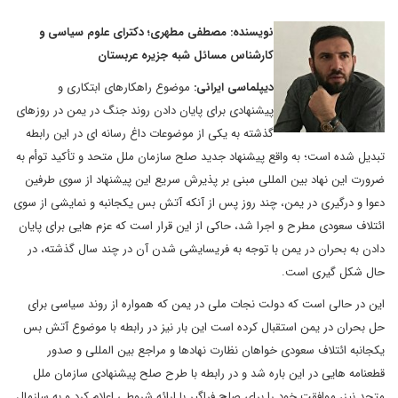
نویسنده: مصطفی مطهری؛ دکترای علوم سیاسی و
کارشناس مسائل شبه جزیره عربستان
دیپلماسی ایرانی:
موضوع راهکارهای ابتکاری و
پیشنهادی برای پایان دادن روند جنگ در یمن در روزهای
گذشته به یکی از موضوعات داغ رسانه ای در این رابطه
تبدیل شده است؛ به واقع پیشنهاد جدید صلح سازمان ملل متحد و تأکید توأم به
ضرورت این نهاد بین المللی مبنی بر پذیرش سریع این پیشنهاد از سوی طرفین
دعوا و درگیری در یمن، چند روز پس از آنکه آتش بس یکجانبه و نمایشی از سوی
ائتلاف سعودی مطرح و اجرا شد، حاکی از این قرار است که عزم هایی برای پایان
دادن به بحران در یمن با توجه به فریسایشی شدن آن در چند سال گذشته، در
حال شکل گیری است.
این در حالی است که دولت نجات ملی در یمن که همواره از روند سیاسی برای
حل بحران در یمن استقبال کرده است این بار نیز در رابطه با موضوع آتش بس
یکجانبه ائتلاف سعودی خواهان نظارت نهادها و مراجع بین المللی و صدور
قطعنامه هایی در این باره شد و در رابطه با طرح صلح پیشنهادی سازمان ملل
متحد نیز، موافقت خود را برای صلح فراگیر با ارائه شروطی اعلام کرد و به سازمال