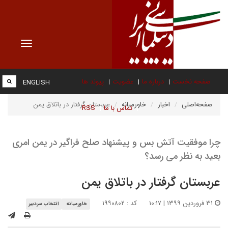
Toggle
vigation
صفحه نخست
درباره ما
عضویت
پیوند ها
ENGLISH
صفحه‌اصلی
اخبار
خاورمیانه
عربستان گرفتار در باتلاق یمن
تماس با ما
RSS
چرا موفقیت آتش بس و پیشنهاد صلح فراگیر در یمن امری
بعید به نظر می رسد؟
عربستان گرفتار در باتلاق یمن
۳۱ فروردین ۱۳۹۹ | ۱۰:۱۷
کد : ۱۹۹۰۸۰۲
خاورمیانه
انتخاب سردبیر