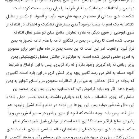
در عرصه خارجی نیز علاوه بر یمن، تقابل های ریاض با آنکارا در شمال آفریقا بویژه
در لیبی و اختلافات دیپلماتیک با قطر شرایط را برای ریاض سخت کرده است.
شکست های میدانی از صنعاء در جبهه های مهم مأرب و الجوف از یکسو و تقلیل
ائتلاف به یک اسم به سبب بوجود آمدن بسترهای تشکیک و اختلاف در ائتلاف از
سوی ابوظبی از سوی دیگر، به علاوه تعارض منافع میان دو عضو فعال ائتلاف
موجب شده است تا ریاض در یمن در تنگنای ادامه یا عدم ادامه تجاوز به یمن
قرار گیرد. واقعیت امر این است که بن بست یمن در ماه های اخیر برای سعودی
به امری حتمی تبدیل شده است. به عبارتی در چالش معضل ژئوپلیتیکی یمن
برای ریاض نه راه گریزی وجود دارد و نه راه گزیری. پس با این اوضاع و شرایط
آنچه مسلم به نظر می رسد تغییر رویه برای کنش گری در این باره است. تغییری
که بتواند در شکل حداقلی به میزانی از انتظارات سعودی در راستای تجاوز به یمن
پاسخ دهد. اگر چه نباید فراموش کرد که دستاورد بحران یمن برای محمد بن
سلمان که رویای شناساندن خود را به جهانیان داشت، به نحو احسن عملی شد؛ با
این حال شمشیر دولبه یمن این روزها می تواند در مقام پاشنه آشیل ولیعهد هم
عمل کند. پس باید توجه داشت که آنچه از سوی ریاض در مسیر آتش بس و یا
پذیرش صلح فراگیر سیاستگذاری شده است از عواملی قبیل شیوه تفکر نظام
حاکم، ظرفیت های موجود داخلی و منطقه ای نظام سیاسی سعودی، قابلیت های
میدانی کنش ورزی در جبهه های یمن و محورهای حساس آن و منافع اکتسابی از