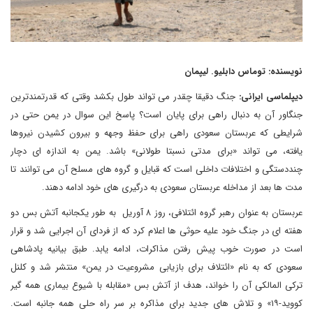
نویسنده: توماس دابلیو. لیپمان
دیپلماسی ایرانی:
جنگ دقیقا چقدر می تواند طول بکشد وقتی که قدرتمندترین
جنگاور آن به دنبال راهی برای پایان است؟ پاسخ این سوال در یمن حتی در
شرایطی که عربستان سعودی راهی برای حفظ وجهه و بیرون کشیدن نیروها
یافته، می تواند «برای مدتی نسبتا طولانی» باشد. یمن به اندازه ای دچار
چنددستگی و اختلافات داخلی است که قبایل و گروه‌ های مسلح آن می‌ توانند تا
مدت ها بعد از مداخله عربستان سعودی به درگیری های خود ادامه دهند.
عربستان به عنوان رهبر گروه ائتلافی، روز ۸ آوریل به طور یکجانبه آتش بس دو
هفته ای در جنگ خود علیه حوثی‌ ها اعلام کرد که از فردای آن اجرایی شد و قرار
است در صورت خوب پیش رفتن مذاکرات، ادامه یابد. طبق بیانیه پادشاهی
سعودی که به نام «ائتلاف برای بازیابی مشروعیت در یمن» منتشر شد و کلنل
ترکی المالکی آن را خواند، هدف از آتش بس «مقابله با شیوع بیماری همه گیر
کووید-۱۹» و تلاش های جدید برای مذاکره بر سر راه حلی همه ‌جانبه است.