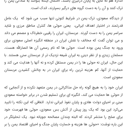
اندازه هم که مایل به پایان درگیری باشند، احتمال اینکه بتوانند به سادگی یمن را
ترک کنند و آن را به دست گروه های درگیر بسپارند، اندک است.
از دیدگاه سعودی، ترک یمن در شرایط کنونی تنها سبب می شود که یک عامل
قدرتمند در اختیار اهداف ایرانی، یعنی حوثی ها، کنترل مناطق مرزی و شاید
سراسر یمن را به دست آورند. عربستان، ایران را رقیبی خطرناک و مصمم می داند
و می توان گفت که مخالف با نقش ایران در منطقه انگیزه اصلی سعودی برای
ورود به جنگ یمن بوده است. حوثی ها که نام رسمی آن ها انصارالله هست،
مسلمان زیدی و از نظر دینی به ایران شیعه نزدیک تر از عربستان سنی هستند. با
این حال، ایران نه حوثی ‌ها را در یمن مستقل کرده و نه آنها را هدایت می کند و
حمایت از آنها، کم هزینه ترین راه برای ایران در به چالش کشیدن عربستان
سعودی است.
ایران خود را به هیچ گونه راه حل مذاکراتی در یمن متعهد نکرده و از آنجایی که
از حوثی ها حمایت می کند، انگیزه ای برای تسلیم شدن در برابر خواسته سعودی
مبنی بر احیای دولت هادی و پایان نفوذ ایرانی ندارد. اتفاقی که این نکته را تایید
می‌کرد این بود که یک روز پیش از آتش ‌بس سعودی، حوثی ها فهرست خود
برای صلح را منتشر کردند که البته چندان مصالحه جویانه نبود. یک تحلیلگر در
این باره نوشت: «حوثی ها هزینه و خسارت پایان جنگ و احیای اقتصاد یمن را بر