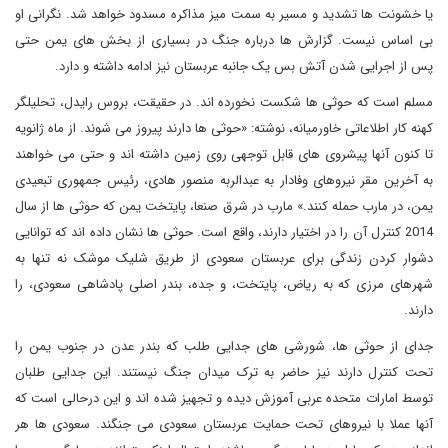
یا خشونت ها تشدید و مسیر به سمت میز مذاکره مسدود خواهد شد. نگرانی او
بی اساس نیست. گزارش‌ ها درباره جنگ در بسیاری از بخش‌ های یمن حتی
پس از اجرایی شدن آتش بس یک جانبه عربستان نیز ادامه داشته و دارد.
مسلم است که حوثی ها شکست نخورده اند. در حقیقت، بروس رایدل، تحلیلگر
کهنه‌ کار اطلاعاتی خاورمیانه، نوشته: «حوثی ها دارند پیروز می شوند. از ماه ژانویه
تا کنون آنها پیشروی ‌های قابل توجهی روی زمین داشته اند و حتی می خواهند
به آخرین مقر نیروهای وفادار به عبدالربه منصور هادی، رئیس جمهوری تبعیدی
یمن، در مارب حمله کنند.» مارب در شرق صنعا، پایتخت یمن که حوثی ها از سال
2014 کنترل آن را در اختیار دارند، واقع است. حوثی ها نشان داده اند که توانایی
دشوار کردن زندگی برای عربستان سعودی از طریق شلیک موشک نه تنها به
شهرهای مرزی که به ریاض، پایتخت، و جده، بندر اصلی پادشاهی سعودی، را
دارند.
جدای از حوثی ها، شورشی های جدایی طلب که بندر عدن در جنوب یمن را
تحت کنترل دارند نیز حاضر به ترک میدان جنگ نیستند. این جدایی طلبان
توسط امارات متحده عربی آموزش دیده و تجهیز شده اند و این درحالی است که
آنها عملا با نیروهای تحت حمایت عربستان سعودی می جنگند. سعودی‌ ها هر