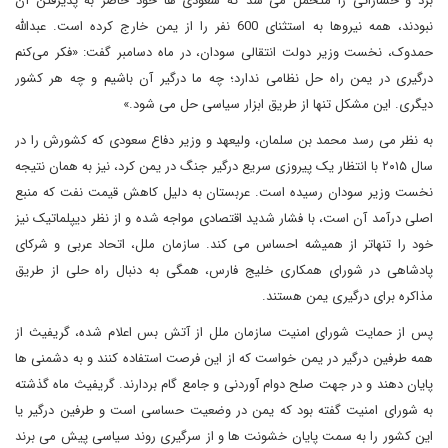
برد و خساراتی را متحمل می شد که سعودی ها خود حاضر به پذیرفتن آن
نبودند، همه نیروها به استثنای 600 نفر را از یمن خارج کرده است. عبدالله
حمدوک، نخست وزیر دولت انتقالی سودان، در ماه دسامبر گفت: «فکر می‌کنم
درگیری در یمن راه حل نظامی ندارد؛ چه ما درگیر آن باشیم و چه هر کشور
دیگری. این مشکل تنها از طریق ابزار سیاسی حل می شود.»
به نظر می رسد محمد بن سلمان، ولیعهد و وزیر دفاع سعودی که کشورش را در
سال ۲۰۱۵ با انتظار یک پیروزی سریع درگیر جنگ در یمن کرد، نیز به همان نتیجه
نخست وزیر سودان رسیده است. عربستان به دلیل کاهش قیمت نفت که منبع
اصلی درآمد آن است، با فشار شدید اقتصادی مواجه شده و از نظر دیپلماتیک نیز
خود را تنهاتر از همیشه احساس می کند. سازمان ملل، اتحاد عربی و شرکای
پادشاهی در شورای همکاری خلیج فارس، همگی به دنبال راه حلی از طریق
مذاکره برای درگیری یمن هستند.
پس از حمایت شورای امنیت سازمان ملل از آتش بس اعلام شده، گریفیث از
همه طرفین درگیر در یمن خواست که از این فرصت استفاده کنند و به دشمنی ها
پایان دهند و در جهت صلح دوام آوردنی و جامع گام بردارند. گریفیث ماه گذشته
به شورای امنیت گفته بود که یمن در وضعیت حساسی است و طرفین درگیر یا
این کشور را به سمت پایان خشونت ها و از سرگیری روند سیاسی پیش می برند