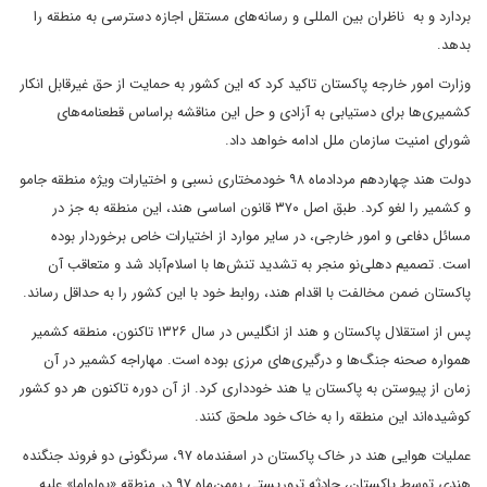
بردارد و به ناظران بین المللی و رسانه‌های مستقل اجازه دسترسی به منطقه را
بدهد.
وزارت امور خارجه پاکستان تاکید کرد که این کشور به حمایت از حق غیرقابل انکار
کشمیری‌ها برای دستیابی به آزادی و حل این مناقشه براساس قطعنامه‌های
شورای امنیت سازمان ملل ادامه خواهد داد.
دولت هند چهاردهم مردادماه ۹۸ خودمختاری نسبی و اختیارات ویژه منطقه جامو
و کشمیر را لغو کرد. طبق اصل ۳۷۰ قانون اساسی هند، این منطقه به جز در
مسائل دفاعی و امور خارجی، در سایر موارد از اختیارات خاص برخوردار بوده
است. تصمیم دهلی‌نو منجر به تشدید تنش‌ها با اسلام‌آباد شد و متعاقب آن
پاکستان ضمن مخالفت با اقدام هند، روابط خود با این کشور را به حداقل رساند.
پس از استقلال پاکستان و هند از انگلیس در سال ۱۳۲۶ تاکنون، منطقه کشمیر
همواره صحنه جنگ‌ها و درگیری‌های مرزی بوده است. مهاراجه کشمیر در آن
زمان از پیوستن به پاکستان یا هند خودداری کرد. از آن دوره تاکنون هر دو کشور
کوشیده‌اند این منطقه را به خاک خود ملحق کنند.
عملیات هوایی هند در خاک پاکستان در اسفندماه ۹۷، سرنگونی دو فروند جنگنده
هندی توسط پاکستان، حادثه تروریستی بهمن‌ماه ۹۷ در منطقه «پولواما» علیه