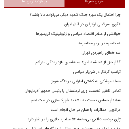
آخرین خبرها
پر بازدیدترین ها
چرا احتمال یک دوره جنگ شدید دیگر، می‌تواند بالا باشد؟
الگوی اسرائیلی اوکراین در قبال ایران
خوانشی از منظر اقتصاد سیاسی و ژئوپلیتیک کریدورها
«محاصره در برابر محاصره»
سه خطای راهبردی تهران
گذار خزر از «حاشیه امن» به «فضای بازدارندگی متراکم
ترامپ گرفتار در شن‌زار سیاسی
حمله موشکی به کشتی اماراتی در تنگه هرمز
تماس تلفنی نخست وزیر ارمنستان با رئیس جمهور آذربایجان
هشدار حماس نسبت به تشدید شهرک‌سازی در بیت‌ لحم
عراقچی: مذاکرات با عمان در حال انجام است
ژاپن بودجه دفاعی بی‌سابقه ۵۶ میلیارد دلاری را در نظر دارد
عضو سازمان بدر: حملات به عربستان از پایگاه‌های اسرائیلی در سوریه