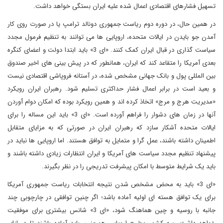
تسهیل فشارهای اقتصادی اعمال شده علیه ایران بستگی خواهد داشت.
در همین حال، در دوره دوم ریاست جمهوری دونالد ترامپ یا در صورت روی کار
آمدن جو بایدن در ایالات متحده، اروپایی ها می توانند به تنظیم فرمول مجدد
سیاست گذاری در قبال ایران کمک کنند. «ای 3» باید ابتدا دولت و اعضای کنگره
بعدی آمریکا را متقاعد کند که ایران، همانطور که در پیش بینی های اخیر صندوق
بین المللی پول و بانک جهانی مشخص شده، در آستانه فروپاشی اقتصادی نیست
و بعید است در برابر اعمال فشار حداکثری تسلیم شود. رهبران ایران رویکرد
«مدیریت هرج و مرج» اتخاذ کرده اند و همین رویکرد بوده که امکان دوام آوردن
آنها در زمان های دشوار را فراهم آورده است. «ای 3» باید این مساله را برای
ایالات متحده آشکار سازد که رهبران ایران در صورتی که به مزایای متقابل
اطمینان داشته باشند، عمل گرا و متمایل به توافق هستند. اما اروپایی ها نباید در
پیشنهاد تنظیم مجدد سیاست های آمریکا و ایران انتظارات زیادی داشته باشند و
باید یک شرایط متوسط با امکان پیشرفت تدریجی را در نظر بگیرند.
«ای 3» باید به محض مشخص شدن نتیجه انتخابات ریاست جمهوری آمریکا
برای یک توافق هسته ای اولیه آماده باشد؛ اگر چنین توافقی در چارچوبی چند
جانبه با روسیه و چین هماهنگ شود، «ای 3» شانس بیشتری برای موفقیت