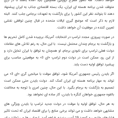
خواهد داشت. سه کشور مطرح اروپایی همچنین باید آماده باشند تا در ازای
متوقف شدن برنامه هسته ای ایران، یک بسته اقتصادی جذاب به ایران پیشنهاد
دهند تا بتوانند نظر این کشور را برای بازگشت به تعهدات برجامی جلب کنند. البته
لازم به ذکر است که موضع گیری ایالات متحده در قبال چنین توافقی نقشی
تعیین کننده در موفقیت آن خواهد داشت.
در صورت پیروزی مجدد ترامپ در انتخابات آمریکا، برچیده شدن کامل تحریم ها
و بازگشت به برجام چندان محتمل نیست. با این حال، به رغم تلاش های مقامات
دولت فعلی ترامپ برای نابودی برجام، او همچنان به توافق با ایران تمایل دارد و
از این رو، ممکن است در دولت دوم ترامپ «ای 3» به موقعیتی مناسب برای
پیشبرد توافق اولیه دست یابد.
اگر بایدن رئیس جمهوری آمریکا شود، توافق موقت با میانجی گری «ای 3» می
تواند به مهار برنامه هسته ای ایران کمک کند. دولت بایدن حتی ممکن است
تصمیم به بازگشت به برجام بگیرد. با این حال، چنین امری با توجه به مخالفت
بالقوه جمهوری خواهان کنگره با بایدن، کار ساده ای نخواهد بود.
به هر حال، توافق اولیه یا موقت در دولت جدید ترامپ یا بایدن ویژگی های
مشابهی خواهد داشت و می تواند برخی منابع را برای اقتصاد ایران که تحت تاثیر
فشارهای خارجی و کووید 19 آسیب دیده، فراهم آورد. اروپایی ها می توانند برای