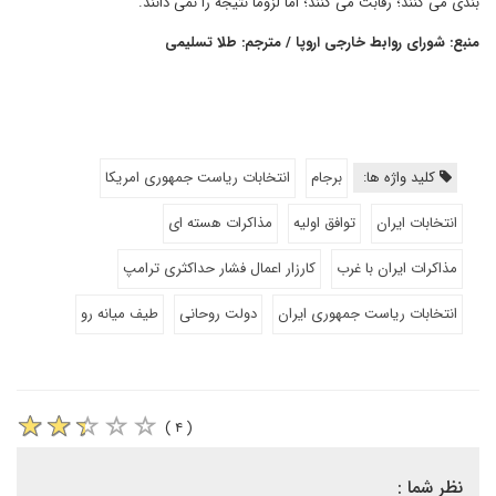
بندی می کنند؛ رقابت می کنند؛ اما لزوما نتیجه را نمی دانند.
منبع: شورای روابط خارجی اروپا / مترجم: طلا تسلیمی
کلید واژه ها:
برجام
انتخابات ریاست جمهوری امریکا
انتخابات ایران
توافق اولیه
مذاکرات هسته ای
مذاکرات ایران با غرب
کارزار اعمال فشار حداکثری ترامپ
انتخابات ریاست جمهوری ایران
دولت روحانی
طیف میانه رو
( ۴ )
نظر شما :