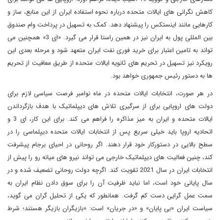
کاهش نگرانی های ایالات متحده درباره نحوه استفاده ایران از این منابع، ساز و
کارهایی مانند اینستکس را پیشنهاد دهد. کمک به تسهیل در پرداخت وام صندوق
بین المللی پول به ایران نیز در همین راستا قرار می گیرد. «ای 3» همچنین می
تواند به تامین اعتبار برای خرید فوری نفت ایران متعهد شود و مرحله بعدی این
رویکرد نیز تسهیل در تحریم های ثانویه ایالات متحده از طریق معافیت از تحریم
ها به دستور رئیس جمهوری خواهد بود.
در هر صورت، انتخابات ایالات متحده در ماه نوامبر فرصت سیاسی لازم برای
دولت های اروپایی برای از سرگیری تلاش های دیپلماتیک با هدف بازگرداندن
ایالات متحده و ایران به میز مذاکره را فراهم می کند. برای این کار، ای 3 و
اتحادیه اروپا باید خیلی سریع پس از انتخابات ایالات متحده دیپلماسی را در
سطح بالایی در دستورکار خود قرار دهند. اگر روحانی در احیای برجام پیشرفت
کند، چنین فعالیت های دیپلماتیک خارجی می تواند نیرو های میانه رو را پیش از
انتخابات ایران در سال 2021 تقویت کند. اگرچه دولت روحانی تضعیف شده و در
سال پایانی خود است، اما نباید ظرفیت آن را برای سوق دادن نظام ایران به
سمت عمل گرایی دست کم گرفت. همانطور که یکی از تحلیل گران می گوید،
سیاست ایران «بی پایان» و «در جریان» است: «بازیگران بازیگر هستند؛ شرط