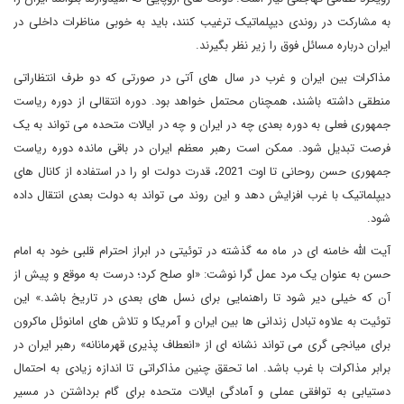
به مشارکت در روندی دیپلماتیک ترغیب کنند، باید به خوبی مناظرات داخلی در
ایران درباره مسائل فوق را زیر نظر بگیرند.
مذاکرات بین ایران و غرب در سال های آتی در صورتی که دو طرف انتظاراتی
منطقی داشته باشند، همچنان محتمل خواهد بود. دوره انتقالی از دوره ریاست
جمهوری فعلی به دوره بعدی چه در ایران و چه در ایالات متحده می تواند به یک
فرصت تبدیل شود. ممکن است رهبر معظم ایران در باقی مانده دوره ریاست
جمهوری حسن روحانی تا اوت 2021، قدرت دولت او را در استفاده از کانال های
دیپلماتیک با غرب افزایش دهد و این روند می تواند به دولت بعدی انتقال داده
شود.
آیت الله خامنه ای در ماه مه گذشته در توئیتی در ابراز احترام قلبی خود به امام
حسن به عنوان یک مرد عمل گرا نوشت: «او صلح کرد؛ درست به موقع و پیش از
آن که خیلی دیر شود تا راهنمایی برای نسل های بعدی در تاریخ باشد.» این
توئیت به علاوه تبادل زندانی ها بین ایران و آمریکا و تلاش های امانوئل ماکرون
برای میانجی گری می تواند نشانه ای از «انعطاف پذیری قهرمانانه» رهبر ایران در
برابر مذاکرات با غرب باشد. اما تحقق چنین مذاکراتی تا اندازه زیادی به احتمال
دستیابی به توافقی عملی و آمادگی ایالات متحده برای گام برداشتن در مسیر