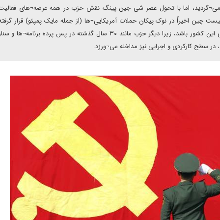
 تلقی می¬گردید، اما با تحول عصر شی جین پینگ نقش حزب در همه عرصه¬های فعالی
ت چین اخیراً در نوک پیکان حملات آمریکایی¬ها (از جمله مایک پمپئو) قرار گرفت
تحول نقش دستگاه اداری حزب در سیاست خارجی و دیپلماسی این کشور باشد، زیرا دیگر حزب مانند ۳۰ سال گذشته در پس پرده بر
 در سطح کارکردی و اجرایی نیز مداخله می¬ورزد.