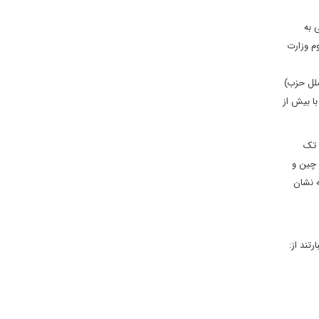
 به
م وزارت
ملل حزب)
ا بیش از
 تک
 چین و
 نشان
تند از: