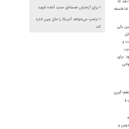
 دوره تقریباً سی ساله (از 1978 تا 2013) نشان می¬دهد که
برای آزمایش هسته‌ای جدید آماده شوید
اما فلسفه
ترامپ می‌خواهد آمریکا را مثل چین اداره
ین یکی
کند
بل
ت و
سی حزب
. برای
ولتی
نظم¬گیری
 و
ه
دوین و