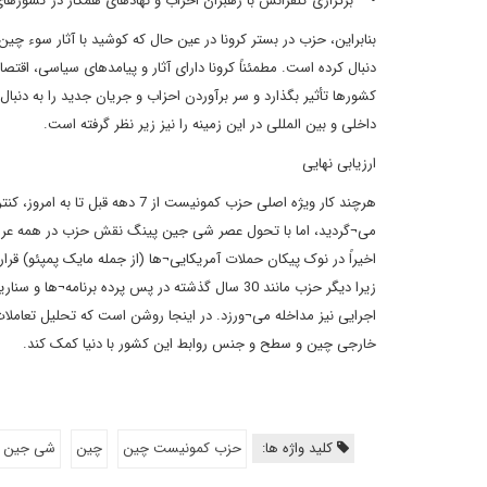
• برگزاری کنفرانس با رهبران احزاب و نهادهای همکار در کشورها
بنابراین، حزب در بستر کرونا در عین حال که کوشید با آثار سوء چین
دنبال کرده است. مطمئناً کرونا دارای آثار و پیامدهای سیاسی، اق
کشورها تأثیر بگذارد و سر برآوردن احزاب و جریان جدید را به دن
داخلی و بین المللی در این زمینه را نیز زیر نظر گرفته است.
ارزیابی نهایی
هرچند کار ویژه اصلی حزب کمونیست 
می¬گردید، اما با تحول عصر شی جین پینگ نقش حزب در همه عر
اخیراً در نوک پیکان حملات آمریکایی¬ها (از جمله مایک پمپئو) 
زیرا دیگر حزب مانند 30 سال گذشته در پس پرده بر
اجرایی نیز مداخله می¬ورزد. در اینجا روشن است که تحلیل تعام
خارجی چین و سطح و جنس روابط این کشور با دنیا کمک کند.
کلید واژه ها:
حزب کمونیست چین
چین
شی جین پ