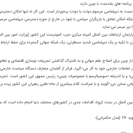
رنامه¬های بلندمدت با چین دارند.
سبت به دیپلماسی مرسوم دولت با دولت برخوردار است. این کار نه تنها امکان دسترسی
که امکان تعامل با بازیگران سیاسی با نفوذ در خارج از حوزه دسترسی دیپلماسی مرسو
 نیز میسر می-سازد.
پارتمان ارتباطات بین الملل کمیته مرکزی حزب کمونیست این کشور (وزارت امور بین ال
مان با تکیه بر یک دیپلماسی شدید مسافرتی، یک شبکه جهانی گسترده برای حفظ ارتباط ب
 انداز چین برای اصلاح نظم جهانی و به اشتراک گذاشتن تجربیات نوسازی اقتصادی و نظام
 تعاملات خارجی خود به کار می¬گیرد، فراتر از گفتمان متعارف دستگاه سیاست خارجی
ینی» و یا اندیشه «سوسیالیسم با خصوصیات چینی» رئیس جمهور این کشور است. تجربه
نی سخن می¬گویند و با صراحت کلام بیشتری از جاه¬طلبی رهبران این کشور پرده بر
بین الملل در بحث کرونا، اقدامات جدی در کشورهای مختلف دنیا انجام داده است که عبار
انی)؛