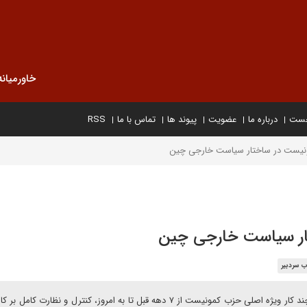
خاورمیانه
خست
درباره ما
عضویت
پیوند ها
تماس با ما
RSS
یست در ساختار سیاست خارجی چین
ر سیاست خارجی چین
ب سردبیر
وحید قربانی در یادداشتی برای دیپلماسی ایرانی می نویسد: هرچند کار ویژه اصلی حزب کمونیست از ۷ دهه قبل تا به امروز، کنترل و نظار