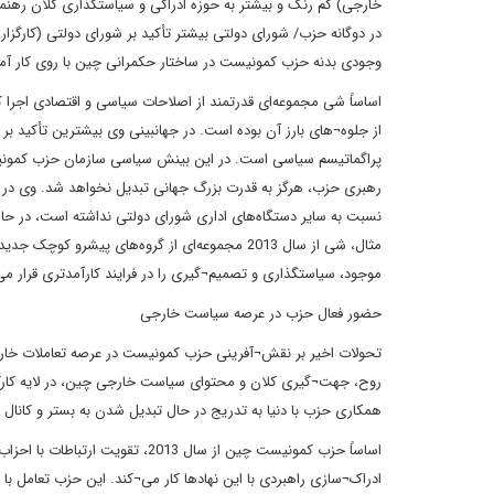
در دوگانه حزب/ شورای دولتی بیشتر تأکید بر شورای دولتی (کارگزار
وجودی بدنه حزب کمونیست در ساختار حکمرانی چین با روی کار آمدن شی جین پینگ در سال 013
اساساً شی مجموعه‌ای قدرتمند از اصلاحات سیاسی و اقتصادی اجر
از جلوه¬های بارز آن بوده است. در جهانبینی وی بیشترین تأکید ب
پراگماتیسم سیاسی است. در این بینش سیاسی سازمان حزب کمونی
نسبت به سایر دستگاه‌های اداری شورای دولتی نداشته است، در ح
مثال، شی از سال 2013 مجموعه‌ای از گروه‌های پیشر
موجود، سیاستگذاری و تصمیم¬گیری را در فرایند کارآمدتری قرار‌ م
حضور فعال حزب در عرصه سیاست خارجی
تحولات اخیر بر نقش¬آفرینی حزب کمونیست در عرصه تعاملات خارجی
روح، جهت¬گیری کلان و محتوای سیاست خارجی چین، در لایه کارکرد
همکاری حزب با دنیا به تدریج در حال تبدیل شدن به بستر و کانال 
اساساً حزب کمونیست چین از سال 013
ادراک¬سازی راهبردی با این نهادها کار می¬کند. این حزب تعامل با 