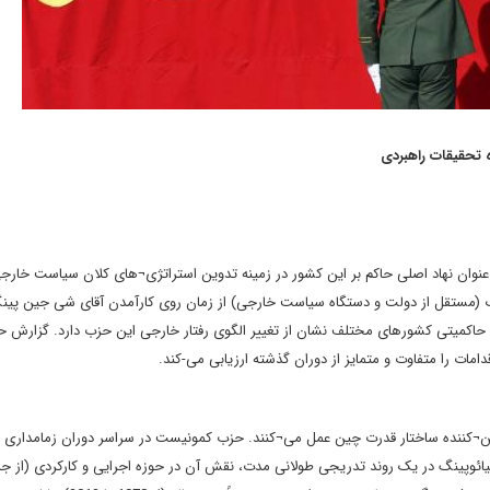
 تحقیقات راهبردی
یست چین به عنوان نهاد اصلی حاکم بر این کشور در زمینه تدوین استراتژی¬های کلان سیاست خا
(مستقل از دولت و دستگاه سیاست خارجی) از زمان روی کارآمدن آقای شی جین پی
ای حاکمیتی کشورهای مختلف نشان از تغییر الگوی رفتار خارجی این حزب دارد. گزارش حا
ات را متفاوت و متمایز از دوران گذشته ارزیابی می-کند.
ن¬کننده ساختار قدرت چین عمل می¬کنند. حزب کمونیست در سراسر دوران زمامداری م
ئوپینگ در یک روند تدریجی طولانی مدت، نقش آن در حوزه اجرایی و کارکردی (از جم