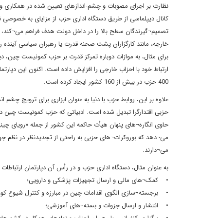
نظارت بر اجرای مصوبات و چشم-اندازهای تعیین شده در همکاری و ب
کانال دیپلماسی از طریق دستگاه اداری حزب از مزایای به خصوصی ن
تصمیم¬گیرندگان سطح بالا را در داخل دولت هدف فراهم می¬کند، بل
خارجه، مانند کارگزاران پشت صحنه قدرت یا رهبران سیاسی آینده را
برای مثال، به موازات دوباره تمرکز قدرت بر حزب کمونیست چین، د
ارتباط خود با احزاب خارجی را افزایش داده است. اکنون این دپارت
400 حزب در بیش از 160 کشور ایجاد کرده است.
علاوه بر این، روابط حزب با دنیا به عنوان ابزاری برای ترویج چشم
حزبی اقتدارگرا تبدیل شده است. ادبیاتی که حزب کمونیست چین در
حاوی انگاره¬های پنهان هیأت حاکمه این کشور از جمله «رویای چ
می¬دهد که بوروکرات¬های حزبی به راحتی از تجدیدنظر در نظم جها
می¬دارند.
به عنوان مثال، دستگاه اداری حزب و در رأس آن دپارتمان ارتباطات 
• کمک¬های مالی و ارسال تجهیزات پزشکی و دارویی؛
• برجسته¬سازی الگوی اقدامات چین در مبارزه و کنترل شیوع کووید -19 (مدل حکمر
• انتشار و ارسال جزوات و بسته¬های آموزشی؛