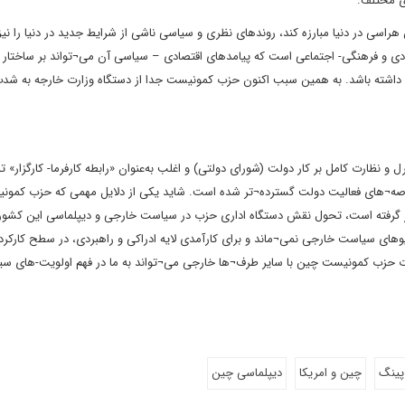
ی مختلف.
 هراسی در دنیا مبارزه کند، روندهای نظری و سیاسی ناشی از شرایط جدید در دنیا را نی
تصادی و فرهنگی- اجتماعی است که پیامدهای اقتصادی – سیاسی آن می¬تواند بر ساختار 
بال داشته باشد. به همین سبب اکنون حزب کمونیست جدا از دستگاه وزارت خارجه به شد
از 7 دهه قبل تا به امروز، کنترل و نظارت کامل بر کار دولت (شورای دولتی) و اغلب به‌عنوان «رابطه کارفرما- کارگزار» 
صه¬های فعالیت دولت گسترده¬تر شده است. شاید یکی از دلایل مهمی که حزب کمو
قرار گرفته است، تحول نقش دستگاه اداری حزب در سیاست خارجی و دیپلماسی این کشور 
نامه¬ها و سناریوهای سیاست خارجی نمی¬ماند و برای کارآمدی لایه ادراکی و راهبردی، در سطح کارکر
لات حزب کمونیست چین با سایر طرف¬ها خارجی می¬تواند به ما در فهم اولویت-های س
ینگ
چین و امریکا
دیپلماسی چین