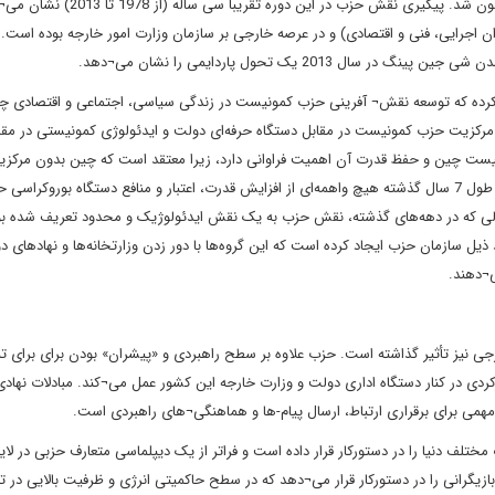
خارجی) کم رنگ و بیشتر به حوزه ادراکی و سیاستگذاری کلان رهنمون شد. پیگیری نقش حزب در این
ان اجرایی، فنی و اقتصادی) و در عرصه خارجی بر سازمان وزارت امور خارجه بوده است. 
2 یک تحول پاردایمی را نشان می¬دهد.
ا کرده که توسعه نقش¬ آفرینی حزب کمونیست در زندگی سیاسی، اجتماعی و اقتصادی چ
ر مرکزیت حزب کمونیست در مقابل دستگاه حرفه‌ای دولت و ایدئولوژی کمونیستی در مقا
ست چین و حفظ قدرت آن اهمیت فراوانی دارد، زیرا معتقد است که چین بدون مرکزی
رهبری حزب، هرگز به قدرت بزرگ جهانی تبدیل نخواهد شد. وی در طول 7 سال گذشته هیچ واهمه‌ای از افزایش قدرت، اعتبار و منافع دستگاه بوروکرا
الی که در دهه‌های گذشته، نقش حزب به یک نقش ایدئولوژیک و محدود تعریف شده بود
و کوچک جدید ذیل سازمان حزب ایجاد کرده است که این گروه‌ها با دور زدن وزارتخانه‌ها و نهادهای د
ی¬دهند.
 نیز تأثیر گذاشته است. حزب علاوه بر سطح راهبردی و «پیشران» بودن برای برای ت
ی در کنار دستگاه اداری دولت و وزارت خارجه این کشور عمل می¬کند. مبادلات نهادی
مهمی برای برقراری ارتباط، ارسال پیام-ها و هماهنگی¬های راهبردی است.
2، تقویت ارتباطات با احزاب مختلف دنیا را در دستورکار قرار داده است و فراتر از یک دیپلماسی متعارف حزبی در لای
بازیگرانی را در دستورکار قرار می¬دهد که در سطح حاکمیتی انرژی و ظرفیت بالایی در ت