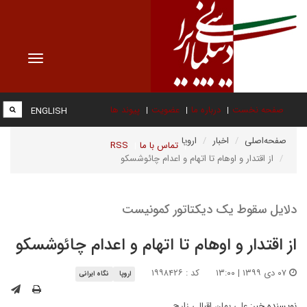
Toggle
vigation
صفحه نخست
درباره ما
عضویت
پیوند ها
ENGLISH
صفحه‌اصلی
اخبار
اروپا
تماس با ما
RSS
از اقتدار و اوهام تا اتهام و اعدام چائوشسکو
دلایل سقوط یک دیکتاتور کمونیست
از اقتدار و اوهام تا اتهام و اعدام چائوشسکو
۰۷ دی ۱۳۹۹ | ۱۳:۰۰
کد : ۱۹۹۸۴۲۶
اروپا
نگاه ایرانی
نویسنده خبر:
علی بمان اقبالی زارچ