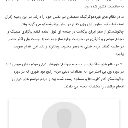
به حاکمیت کشور شده بود.
د: در نظام های غیردموکراتیک متملقان نیز نقش خود را دارند. در این زمینه ژنرال
استانکولسکو، معاون اول وزیر دفاع در زمان چائوشسکو می گوید وقتی
چائوشسکو از سفر ایران برگشت در جلسه ای فوق العاده گفتم برگزاری متینگ و
تجمع مردمی و کارگری در بخارست چاره ساز و به صلاح نیست ولی اکثر حضار
در جلسه گفتند مردم خیلی به رهبر محبوب وفادارند و باید این اقدام صورت
پذیرد.
ه: در نظام های حاکمیتی و انسجام جوامع؛ باورهای دینی مردم نقش مهمی دارد.
در دوره وی بی احترامی به اعتقادات دینی مردم رایج بود طوری که در دوره
چائوشسکو اکثر کلیساها و مساجد بسته شده بود و مردم مراسم های دینی و
انجام فرائض را مخفیانه انجام می دادند.
دیپلمات و کارشناس ارشد یورآسیا
اطلاعات بیشتر