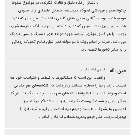
با تشکر از نگاه دقیق و نقادانه نگارنده. در موضوع سقوط
چائوشسکو و فروپاشی اردوگاه کمونیسم، مسائل اقتصادی و تا حدودی
موضوعات مربوط به آزادی مدتی نقش کلیدی داشته، در عین حال که قدرت
های خارجی نیز نقش تعیین کننده ای داشتند. و مهم تر انکه مقایسه شرایط
رومانی با هر کشور دیگری نیازمند وجود مولفه های مشترک و بسیار نزدیک
می باشد، صرف بر اساس یک یا دو مولفه نمی توان نتایج تحولات رومانی
را به سایر کشورها تعمیم داد.
عین الله
۰۹ دی ۱۳۹۹ | ۰۱:۰۹
واقعیت این است که دیکتاتورها به غلط‌ها واشتباهات خود هم
تعصب دارند وانها را محترم میدانند،وباوردارند که اشتباهشان هم مقدس
است ومردم باید بر غلط‌ها واشتاباهاتشان هم به به ، چه چه بگویند،وهر گز
به آنها بالای چشمت آبروست نگویند،. به زبان ساده فکر میکنند جزو
قدیسین وفرشتهگان هستند،ومردم باید اطاعت بی قید و شرط آنها را
بپذیرند،درست مثل فرعون،نمرود،شداد،رضا پالان،قذافی،