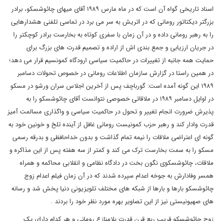
اسناد تاریخی گواه آن است که در ماه مارس ۱۹۸۹ آقای میهای چائوشسکو، برادر
بزرگتر دیکتاتور رومانی که در اتریش به سر می برد در تماسی تلفنی هشدارهایی
را به رهبر رومانی داده و در آن زمان با سفری کوتاه به بخارست برادر کوچکتر را
در جریان ارزیابی و جمع بندی اش از اراده و تصمیم قدرت های بزرگ برای
حمایت همه جانبه از تغییرات در حاکمیت سیاسی ارودگاه کمونسیم قرار می دهد؛
در همین راستا در گزارش سازمان اطلاعات رومانی در خصوص تحولات دسامبر
۱۹۸۹ این گونه آمده است: گورباچف پس از آخرین اجلاس سران ورشو در مسکو
در اوایل دسامبر ۱۹۸۹ در ملاقاتی خصوصی نتوانست آقای چائوشسکو را به
پذیرش ضرورت انجام تغییر و تحول در حاکمیت سیاسی و واگذاری مسالمت آمیز
قدرت وادار کند و رهبر حزب کمونیست رومانی غافل از آینده تلخ و خونین خود به
گونه ای اعتراضی ملاقات را نیمه تمام گذاشت و بدون خداحافظی و بدرقه رسمی
مسکو را به سمت بخارست ترک می کند و کمتر از سه هفته پس از این مذاکره و
ملاقات، چائوشسکوی نگون بخت در دادگاه نظامی و انقلابی محاکمه و همراه
همسر وفادارش به جوخه اعدام سپرده شدند که در آن زمان فیلم اعدام زوج
چائوشسکو بارها و بارها از شبکه های مختلف تلویزیونی دنیا پخش شد و رسانه
های صهیونیستی نیز از این تصاویر بهره مورد نظر خود را بردند .
زوج چائوشسکو قریب ربع قرن قدرت بلامنازع رومانی و هر کدام دارای یک