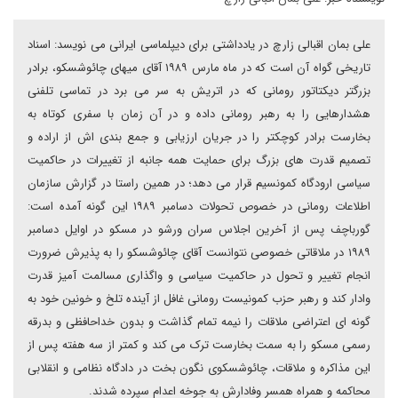
علی بمان اقبالی زارچ در یادداشتی برای دیپلماسی ایرانی می نویسد: اسناد
تاریخی گواه آن است که در ماه مارس ۱۹۸۹ آقای میهای چائوشسکو، برادر
بزرگتر دیکتاتور رومانی که در اتریش به سر می برد در تماسی تلفنی
هشدارهایی را به رهبر رومانی داده و در آن زمان با سفری کوتاه به
بخارست برادر کوچکتر را در جریان ارزیابی و جمع بندی اش از اراده و
تصمیم قدرت های بزرگ برای حمایت همه جانبه از تغییرات در حاکمیت
سیاسی ارودگاه کمونسیم قرار می دهد؛ در همین راستا در گزارش سازمان
اطلاعات رومانی در خصوص تحولات دسامبر ۱۹۸۹ این گونه آمده است:
گورباچف پس از آخرین اجلاس سران ورشو در مسکو در اوایل دسامبر
۱۹۸۹ در ملاقاتی خصوصی نتوانست آقای چائوشسکو را به پذیرش ضرورت
انجام تغییر و تحول در حاکمیت سیاسی و واگذاری مسالمت آمیز قدرت
وادار کند و رهبر حزب کمونیست رومانی غافل از آینده تلخ و خونین خود به
گونه ای اعتراضی ملاقات را نیمه تمام گذاشت و بدون خداحافظی و بدرقه
رسمی مسکو را به سمت بخارست ترک می کند و کمتر از سه هفته پس از
این مذاکره و ملاقات، چائوشسکوی نگون بخت در دادگاه نظامی و انقلابی
محاکمه و همراه همسر وفادارش به جوخه اعدام سپرده شدند.