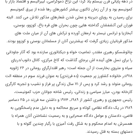
در دهه پایانی قرن بیستم یاد کرد؛ این نزاع دموکراسی، لیبرالیسم و اقتصاد بازار با
کمونیسم بود و از آن زمان تاکنون بیشتر کشورهای رها شده از بیرق کمونیسم
برای رسیدن به رویای دیرینه و عملی شدن شعارهای مذکور تلاش می کنند. البته
فوران این آتشفشان گداخته هایی چون بحران های قره باغ، کوزوو، بوسنی،
آبخازیا و ترانس نیستر به ارمغان آورده و ترکش های آن از میان ملت های
مذکور قربانیان زیادی گرفت که بیشترین آنان از مسلمانان بوسنی و کوزوو بودند.
چائوشسکو رهبری مقتدر، تمامیت خواه و دیکتاتوری سازنده بود که آثار جاودانی
را برای نسل های آینده اش برجای گذاشت که کاخ مرکزی، کانال دانوب/دریای
سیاه و متروی بخارست از آن جمله است؛ رهبر اقتدارگرای رومانی در ۲۶ ژانویه
۱۹۱۸در خانواده کشاورز پر جمعیت (ده فرزندی) به عنوان فرزند سوم در منطقه الت
رومانی متولد و رشد کرد و پس از ۷۱ سال زندگی پر فراز و نشیب و تجربه کارگری
کارخانه بودن، مبارز سیاسی و زندانی، رئیس شاخه جوانان حزب کمونیست،
رئیس جمهوری و رهبری کشور از ۱۹۸۹ـ ۱۹۷۴ و داشتن سه فرزند در ۲۵ دسامبر
۱۹۸۹ در یک دادگاه نظامی کوتاه و سریع محاکمه و به دلیل عدم پاسخگویی به
قاضی، دادستان و عوامل دادگاه صحرایی و به رسمیت نشناختن آنان همراه با
همسرش به اعدام محکوم و به شکل رقت آمیزی با رگبار چندین گلوله و با
دستهای بسته به قتل رسیدند.