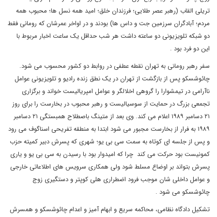
تریلی القاب (رهبر عصر طلایی؛ فرزندان خلق؛ امید همه نسل ها؛ محبوب همه
مردم؛ آبادگران سرزمین جت و داس ها) بودند و در اواخر عمرشان که رومانی فقط
دو شبکه تلویزیونی دو ساعته داشت هر شب حداقل یک ساعت اخبار مربوط با
این دو فرد بود .
سفر رهبر رومانی به تهران نقطه عطفی در روابط دو کشور محسوب می شود.
چائوشسکو پس از بازگشت از تهران در یک نطق زنده رادیو و تلویزیونی عوامل
ناآرامی در تیمشوارا را گروهی اخلالگر و عوامل امپریالیست خواند و برگزاری
تجمعی بزرگ در حمایت از سوسیالیست و رهبر محبوب در بخارست را برای روز
۲۱ دسامبر ۱۹۸۹ اعلام می کند. وی بعد از متینگ باصطلاح همبستگی ۲۱ دسامبر
۱۹۸۹ به فرار از بخارست مجبور می شود ابتدا به منطقه تفریحی اسناگوف می رود
و پس از جلسه ای کوتاه به سمت سی بی یو؛ شهری که پسرش دبیر کمیته حزب
کمونیست بود حرکت می کند چرا که امیدوار بود با رسیدن به سی بی یو و یاری
پسرش بتواند بر اوضاع مسلط شود ولی همکاری سرویس های اطلاعاتی خارجی
و عوامل داخلی شان موجب فرود اضطراری هلی کوپتر و دستگیری زوج
چائوشسکو می شود .
تشکیل دادگاه نظامی، محاکمه سریع و ابهام آمیز و اعدام چائوشسکو و همسرش