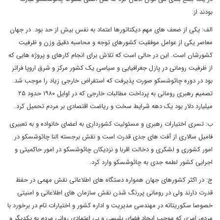
بودند از:
الف: یکی از ضعف های مهم دیکتاتورها اعتماد به نفس بیش از حد بود. در جهان
معاصر یکی از عوامل موفقیت کشورهای توجه و محاسبه دقیق وزن و ظرفیت
کشورشان است. این در حالی است که تلاش برای انجام کارهای و پروژه هایی که
از ظرفیت رومانی در پازل جغرافیایی و سیاسی یک کشور مرکز و شرق اروپا فراتر
بود در دوره چائوشسکو صورت پذیرفت که استقراض خارجی زیاد را موجب شد.
تصمیم رهبری رومانی به پرداخت مطالبات خارجی که در اوایل ۱۹۸۰ حدود ۲۵
میلیارد دلار بود یک دهه شرایط سخت و ریاضت اقتصادی بر مردم تحمیل کرد.
ب: تسری اختیارات رهبری و مسئولیت کشورداری به اعضای خانواده و به تعبیری
فامیل سالاری از آفت های جدی قدرت است و نقش برجسته النا چائوشسکو در
امور کشوری و لشکری و دخالت اقربا و نزدیکان چائوشسکو در امور حاکمیتی و
اجرایی کشور لطمه جدی به چائوشسکو وارد کرد.
ج: در اکثر کشورهای جهان همواره دستگاه های اطلاعاتی نقش مهمی در حفظ
قدرت دارند ولی در رومانی پررنگ شدن نقش سازمان های اطلاعاتی و امنیتی
خصوصا سکوریتاته در مهندسی مدیریت و اداره کشور و اختیارات تام در برخورد با
مردم، امری که موجب ایجاد فضای پلیسی و بی اعتمادی روانی مردم به یکدیگر و