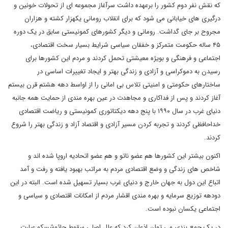
که نقش نفر دوم کشور را برعهده داشت سرآغاز مجموعه ای از تحولات خونین و
درگیری های خیابانی می شود که برای انقلاب رومانی یکهزار کشته و هزاران
مجروح بر جای گداشت. رومانی و دیگر کشورهای کمونیستی سابق در یک دوره
۴۵ ساله حکومت متمرکز و خفقان سیاسی شرایط بسیار سخت اقتصادی،
اجتماعی و فرهنگی و بویژه معیشتی تحمل کردند و مردم این کشورها برای
رسیدن به دموکراسی و آزادی و زندگی بهتر و ایجاد تغییرات اساسی در
ساختارهای حکومتی و امنیتی تلاس بی امانی را از اواسط دهه هشتم قرن بیستم
آغاز کردند و پس از فداکاری و مجاهدت در عین بهره مندی از حمایت همه جانبه
دنیای غرب در سال ۱۹۹۰ با پنج دهه دیکتاتوری کمونیستی و ریاضت اقتصادی
خداحافظی کردند و تجربه کردن مسیر آزادی و اقتصاد آزاد و زندگی بهتر را شروع
کردند.
اکنون بیشتر این کشورها هم عضو ناتو و هم عضو اتحادیه اروپا شده اند و
شاخص های زندگی و وضع اقتصادی مردم به مراتب بهبود یافته و رفت و آمد
اتباع این دول به جهان خارج و دنیای غرب بسیار تسهیل شده است. البته در این
دودهه توزیع سرمایه و بهره مندی اقشار مردم از امکانات اقتصادی و سیاسی و
اجتماعی یکسان نبوده است.
در یک جمع بندی می توان اذعان کرد که علل اصلی سقوط چائوشسکو عبارت