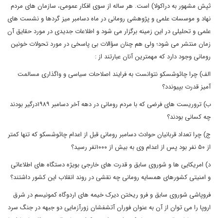
ثپش مشهور به دراکولا) است. هر ساله از سوی افکار عمومی، سازمان های مردم
نهاد و موسسات علمی و پژوهشی رومانی در ماه دسامبر میز گردها و نشست های
علمی و تحلیلی در این زمینه برگزار می شود و اطلاعات جدیدی در مورد حقایق آن
زمان منتشر می شود؛ ولی هم چنان سؤالات بی پاسخی در مورد تحولات خونین
رومانی وجود دارد که مهمترین آنان عبارتند از :
الف) چرا چائوشسکو نتوانست به فرایند اصلاحات سیاسی و واگذاری مسالمت
آمیز قدرت بپیوندد؟
ب) تروریست های فرضی که با مردم رومانی در دهه آخر دسامبر ۱۹۸۹درگیر بودند
چه کسانی بودند؟
ج) چرا تعداد قربانیان حوادث دسامبر رومانی قبل از اعدام چائوشسکو که تنها کمتر
از ۵۰ نفر بود پس از اعدام وی به بیش از ۱۰۰۰نفر رسید؟
د) امریکایی ها و شوروی سابق و قدرت های خارجی بویژه دستگاه های اطلاعاتی
و امنیتی کشورهای همسایه رومانی چه نقشی در روند انقلاب این کشور داشتند؟
فروپاشی شوروی سابق و فرو ریختن دیرک خیمه های اردوگاه کمونیسم در شرق
اروپا را می توان از آن به عنوان فوران آتشفشان زورآزمایی دو جبهه در جنگ سرد