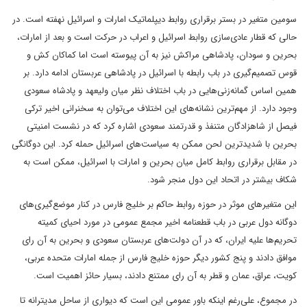
سومین متغیر در بستر برقراری روابط دیپلماتیک امارات و اسرائیل نهفته است. در
حالی که قطار عادی‌سازی روابط اسرائیل و اعراب در حرکت است و بعد از امارات،
بحرین و سودان، پادشاهی مراکش نیز به آن پیوسته است اما کماکان کش و
قوس تصمیم‌گیری در باب رابطه با اسرائیل در پادشاهی عربستان ادامه دارد. بر
همین اساس گمانه‌زنی‌هایی در باب اختلاف نظر میان ولیعهد و پادشاه سعودی
وجود دارد. از مهم‌ترین نشانه‌های این اختلاف می‌توان به سخنرانی اخیر ترکی
فیصل از شاهزادگان متنفذ و قدرتمند سعودی اشاره کرد که در نشست امنیتی
بحرین با شدیدترین لحن ممکن به سیاست‌های اسرائیل حمله کرد. این دوگانگی
در مقابل برقراری روابط کامل میان بحرین و امارات با اسرائیل، ممکن است به
شکاف بیشتر در اتحاد این دول منجر شود.
این متغیرهای موثر در حوزه روابط حاکم بر خلیج فارس در کنار موضع‌گیری‌های
دوگانه دول عربی در باب قطعنامه اخیر مجمع عمومی در مورد احیای کمیته
تحریم‌ها علیه ایران، که در آن دولت‌‌های عربستان سعودی و بحرین به آن رای
موافق دادند و پنج کشور دیگر حوزه خلیج فارس از جمله امارات متحده عربی،
کویت، عراق، عمان و قطر به آن رای ممتنع دادند، بسیار حائز اهمیت است.
در مجموع، علی‌رغم اینکه باور عمومی این است که دیواری از ساحل مدیترانه تا