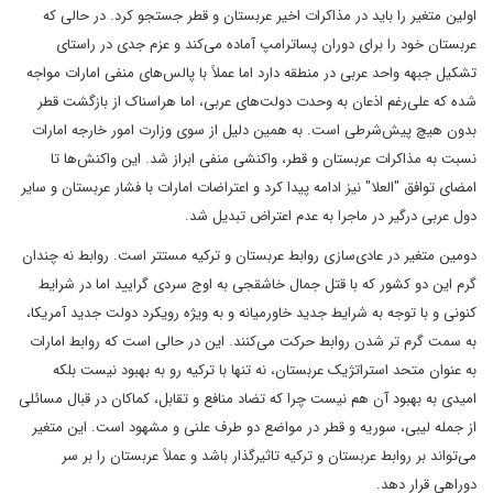
اولین متغیر را باید در مذاکرات اخیر عربستان و قطر جستجو کرد. در حالی که
عربستان خود را برای دوران پساترامپ آماده می‌کند و عزم جدی در راستای
تشکیل جبهه واحد عربی در منطقه دارد اما عملاً با پالس‌های منفی امارات مواجه
شده که علی‌رغم اذعان به وحدت دولت‌های عربی، اما هراسناک از بازگشت قطر
بدون هیچ پیش‌شرطی است. به همین دلیل از سوی وزارت امور خارجه امارات
نسبت به مذاکرات عربستان و قطر، واکنشی منفی ابراز شد. این واکنش‌ها تا
امضای توافق "العلا" نیز ادامه پیدا کرد و اعتراضات امارات با فشار عربستان و سایر
دول عربی درگیر در ماجرا به عدم اعتراض تبدیل شد.
دومین متغیر در عادی‌سازی روابط عربستان و ترکیه مستتر است. روابط نه چندان
گرم این دو کشور که با قتل جمال خاشقجی به اوج سردی گرایید اما در شرایط
کنونی و با توجه به شرایط جدید خاورمیانه و به ویژه رویکرد دولت جدید آمریکا،
به سمت گرم تر شدن روابط حرکت می‌کنند. این در حالی است که روابط امارات
به عنوان متحد استراتژیک عربستان، نه تنها با ترکیه رو به بهبود نیست بلکه
امیدی به بهبود آن هم نیست چرا که تضاد منافع و تقابل، کماکان در قبال مسائلی
از جمله لیبی، سوریه و قطر در مواضع دو طرف علنی و مشهود است. این متغیر
می‌تواند بر روابط عربستان و ترکیه تاثیرگذار باشد و عملاً عربستان را بر سر
دوراهی قرار دهد.