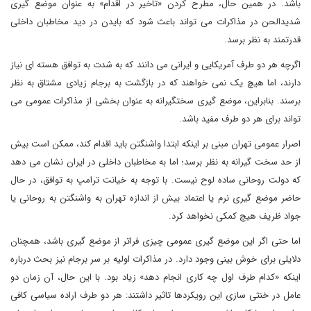
باشد. در همین حال، مطرح کردن «تاخیر در اقدام» به عنوان موضع گیری
شدیدالحن در مذاکرات می تواند باعث شود که بایدن در دید مخاطبان داخلی
قدرتمند به نظر برسد.
اگرچه هر دو طرف آمریکایی و ایرانی می دانند که به شدت به توافق هسته ای نیاز
دارند، اما هیچ یک نمی خواهند که در بازگشت به برجام زیادی مشتاق به نظر
برسند. بنابراین، موضع گیری سختگیرانه به عنوان بخشی از مذاکرات عمومی می
تواند برای هر دو طرف مفید باشد.
اصرار عمومی تهران مبنی بر اینکه ابتدا واشنگتن باید اقدام کند، ممکن است بیش
از حد سخت گیرانه به نظر برسد؛ اما به مخاطبان داخلی در ایران نشان می دهد
که دولت روحانی ساده لوح نیست. با توجه به خیانت ترامپ به توافق، در حال
حاضر موضع گیری نرم یا اعتماد بیش از اندازه تهران به واشنگتن به روحانی یا
جواد ظریف هیچ کمکی نخواهد کرد.
اما حتی اگر این موضع گیری عمومی چیزی فراتر از موضع گیری باشد، همچنان
دلایلی برای خوش بینی وجود دارد. در مذاکرات اولیه بر سر برجام نیز بحث درباره
اینکه «کدام طرف اول چه کاری انجام دهد» زیاد بود. با این حال، آن زمان دو
عامل در خنثی سازی این رویکردها تاثیر داشتند: هر دو طرف اراده سیاسی کافی