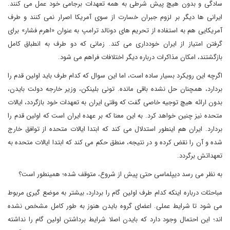
سادگی و بدون هیچ پیش شرطی به همه تعهدات برجامی خود عمل می کنند.
ایرانی ها دیگر بر لزوم جبران خسارت از سوی آمریکا اصرار نمی کنند و طرف
آمریکایی هم به استفاده از تحریم های دونالد ترامپ به عنوان «اهرم فشار» برای
گرفتن امتیاز از ایران خودداری می کند. زمانی که دو طرف به انطباق کامل
بازگشتند، امکان مذاکرات درباره دیگر اختلافات فراهم می شود.
اگرچه این رویکرد بسیار ساده است، اما این سوال که کدام طرف باید اولین قدم را
بردارد، همچنان حل نشده باقی مانده. تونی بلینکن، وزیر خارجه دولت بایدن،
بدون ارائه هیچ توجیه خاصی گفت که وقتی ایران به تعهدات خود بازگردد، ایالات
متحده نیز چنین خواهد کرد. به این معنا که بر عهده ایران است که اولین قدم را
بردارد. ایران هم اینطور استدلال می کند که ابتدا ایالات متحده از توافق خارج
شده و آن را نقض کرده و در نتیجه، منطق حکم می کند که ابتدا ایالات متحده به
تعهداتش برگردد.
به نظر می رسد دیپلماسی حتی پیش از شروع، متوقف شده؛ همینطور است؟
مباحثات درباره اینکه کدام طرف اولین گام را بردارد، بیشتر به موضع گیری مربوط
می شود تا شرایط عملی. اعضای گروه بایدن هنوز به طور کامل مشخص نشده
اند؛ این احتمال وجود دارد که بایدن اصلا شرایط برداشتن اولین گام را نداشته