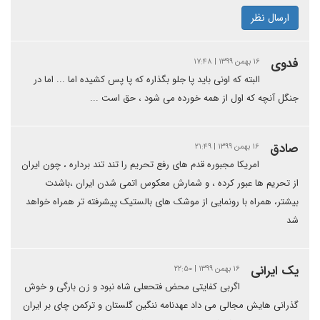
ارسال نظر
فدوی
۱۶ بهمن ۱۳۹۹ | ۱۷:۴۸
البته که اونی باید پا جلو بگذاره که پا پس کشیده اما ... اما در
جنگل آنچه که اول از همه خورده می شود ، حق است ...
صادق
۱۶ بهمن ۱۳۹۹ | ۲۱:۴۹
امریکا مجبوره قدم های رفع تحریم را تند تند برداره ، چون ایران
از تحریم ها عبور کرده ، و شمارش معکوس اتمی شدن ایران ،باشدت
بیشتر، همراه با رونمایی از موشک های بالستیک پیشرفته تر همراه خواهد
شد
یک ایرانی
۱۶ بهمن ۱۳۹۹ | ۲۲:۵۰
اگربی کفایتی محض فتحعلی شاه نبود و زن بارگی و خوش
گذرانی هایش مجالی می داد عهدنامه ننگین گلستان و ترکمن چای بر ایران