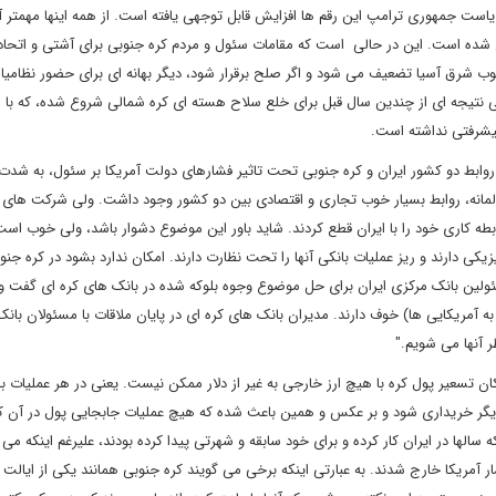
ر سال‌های گذشته کمتر بود ولی در ۴ سال دوره ریاست جمهوری ترامپ این رقم ها افزایش قابل توجهی یافته است. از همه اینها مهمتر
ل شده است. این در حالی است که مقامات سئول و مردم کره جنوبی برای آشتی و اتحاد 
 جنوب شرق آسیا تضعیف می شود و اگر صلح برقرار شود، دیگر بهانه ای برای حضور نظامیان
ی نتیجه ای از چندین سال قبل برای خلع سلاح هسته ای کره شمالی شروع شده، که با ر
پیشرفتی نداشته است.
وابط دو کشور ایران و کره جنوبی تحت تاثیر فشارهای دولت آمریکا بر سئول، به شدت
المانه، روابط بسیار خوب تجاری و اقتصادی بین دو کشور وجود داشت. ولی شرکت های 
ه کاری خود را با ایران قطع کردند. شاید باور این موضوع دشوار باشد، ولی خوب است 
یکی دارند و ریز عملیات بانکی آنها را تحت نظارت دارند. امکان ندارد بشود در کره جنو
سئولین بانک مرکزی ایران برای حل موضوع وجوه بلوکه شده در بانک های کره ای گفت و
آمریکایی ها) خوف دارند. مدیران بانک های کره ای در پایان ملاقات با مسئولان بانک
ر آنها می شویم."
 تسعیر پول کره با هیچ ارز خارجی به غیر از دلار ممکن نیست. یعنی در هر عملیات با
رز دیگر خریداری شود و بر عکس و همین باعث شده که هیچ عملیات جابجایی پول در آن 
الها در ایران کار کرده و برای خود سابقه و شهرتی پیدا کرده بودند، علیرغم اینکه می د
ر آمریکا خارج شدند. به عبارتی اینکه برخی می گویند کره جنوبی همانند یکی از ایالت