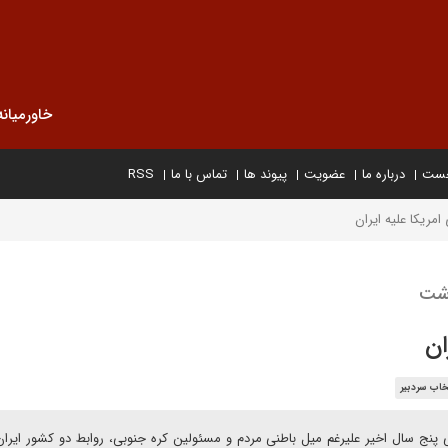
خاورمیانه
خست
درباره ما
عضویت
پیوند ها
تماس با ما
RSS
امریکا علیه ایران
اشت
ان
خاب سردبیر
نج سال اخیر علیرغم میل باطنی مردم و مسئولین کره جنوبی، روابط دو کشور ایران