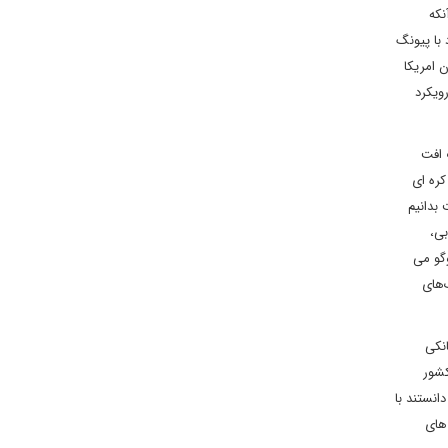
 آنکه
با پیونگ
 امریکا
ویکرد
 افت
کره ای
بدانیم
بی،
گو می
‌های
نکی
کشور
انستند با
 های