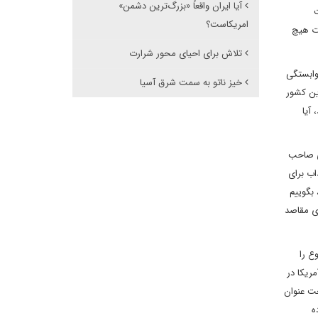
آیا ایران واقعاً «بزرگ‌ترین دشمن»
ت
امریکاست؟
رت هیچ
تلاش برای احیای محور شرارت
وابستگی
خیز ناتو به سمت شرق آسیا
ین کشور
آیا
ای صاحب
اب برای
 بگوییم
ای مقاصد
ع را
ریکا در
حت عنوان
ه