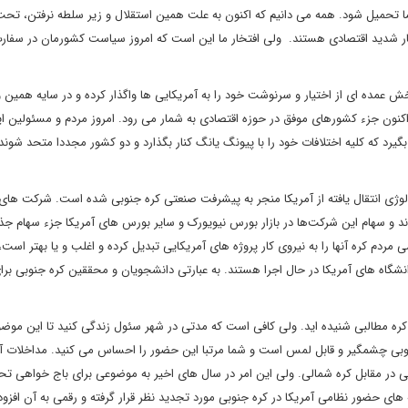
ا تحمیل شود. همه می دانیم که اکنون به علت همین استقلال و زیر سلطه نرفتن، تح
شار شدید اقتصادی هستند. ولی افتخار ما این است که امروز سیاست کشورمان در سفا
خش عمده ای از اختیار و سرنوشت خود را به آمریکایی ها واگذار کرده و در سایه همین 
کنون جزء کشورهای موفق در حوزه اقتصادی به شمار می رود. امروز مردم و مسئولین ا
یرد که کلیه اختلافات خود را با پیونگ یانگ کنار بگذارد و دو کشور مجددا متحد شوند، 
نولوژی انتقال یافته از آمریکا منجر به پیشرفت صنعتی کره جنوبی شده است. شرکت ه
د و سهام این شرکت‌ها در بازار بورس نیویورک و سایر بورس های آمریکا جزء سهام جذ
م کره آنها را به نیروی کار پروژه های آمریکایی تبدیل کرده و اغلب و یا بهتر است،
نشگاه های آمریکا در حال اجرا هستند. به عبارتی دانشجویان و محققین کره جنوبی بر
 کره مطالبی شنیده اید. ولی کافی است که مدتی در شهر سئول زندگی کنید تا این موضو
وبی چشمگیر و قابل لمس است و شما مرتبا این حضور را احساس می کنید. مداخلات آم
وبی در مقابل کره شمالی. ولی این امر در سال های اخیر به موضوعی برای باج خواهی ت
ای حضور نظامی آمریکا در کره جنوبی مورد تجدید نظر قرار گرفته و رقمی به آن افزود