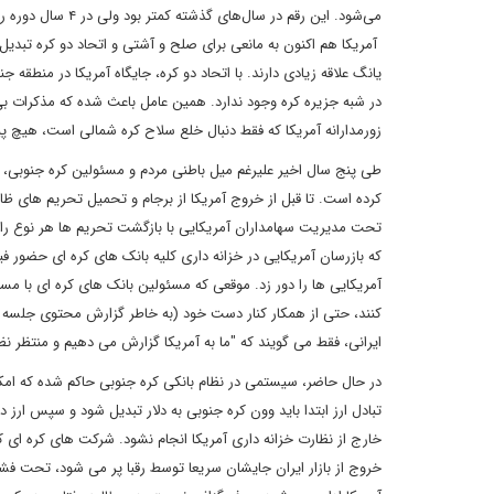
می‌شود. این رقم د
آمریکا هم اکنون به مانعی برای صلح و آشتی و اتحاد دو کره تبدی
یانگ علاقه زیادی دارند. با اتحاد دو کره، جایگاه آمریکا در منطقه
در شبه جزیره کره وجود ندارد. همین عامل باعث شده که مذکرات ب
زورمدارانه آمریکا که فقط دنبال خلع سلاح کره شمالی است، هیچ 
طی پنج سال اخیر علیرغم میل باطنی مردم و مسئولین کره جنوبی، ر
کرده است. تا قبل از خروج آمریکا از برجام و تحمیل تحریم های ظ
تحت مدیریت سهامداران آمریکایی با بازگشت تحریم ها هر نوع رابط
که بازرسان آمریکایی در خزانه داری کلیه بانک های کره ای حضور فیز
آمریکایی ها را دور زد. موقعی که مسئولین بانک های کره ای با م
کنند، حتی از همکار کنار دست خود (به خاطر گزارش محتوی جلسه به 
ایرانی، فقط می گویند که "ما به آمریکا گزارش می دهیم و منتظر نظ
در حال حاضر، سیستمی در نظام بانکی کره جنوبی حاکم شده که امکان
تبادل ارز ابتدا باید وون کره جنوبی به دلار تبدیل شود و سپس ا
خارج از نظارت خزانه داری آمریکا انجام نشود. شرکت های کره ای که س
خروج از بازار ایران جایشان سریعا توسط رقبا پر می شود، تحت فشا