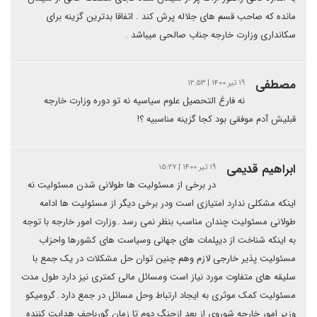
مانده که صاحب قسم های جلاله پرش کند . اتفاقا بدترین گزینه برای
سکانداری وزارت خارجه جناب صالحی میباشد .
مصطفی
۱۹ تیر ۱۴۰۰ | ۱۲:۵۳
نه فارغ التحصیل علوم سیاسیه نه تو دوره وزارت خارجه
قبلیش آدم موفقی بود کجا گزینه مناسبیه ؟!
ابراهیم قدیمی
۱۹ تیر ۱۴۰۰ | ۱۵:۲۷
در برخی از مسئولیت ها طولانی شدن مسئولیت نه
اینکه مشکلی ندارد امتیازی است ودر برخی دیگر از مسئولیت ها ادامه
طولانی مسئولیت چندان مناسب بنظر نمی رسد۔وزارت امور خارجه با توجه
به اینکه شناخت از دیپلمات های جهانی وسیاست های کشورها واحزاب
مسئولیت پذیر خارجی لازم وهم چنین توان حل مشکلات در یک جمع با
سلیقه های متفاوت مورد نیاز است ومسائل مالی کمتری نیز دارد طول مدت
مسئولیت کمک موثری به ایجاد ارتباط وحل مسائل در جمع دارد۔گرومیکو
وزیر امور خارجه شوروی از بعد ازجنگ دوم تا زمان گورباچف هدایت کننده