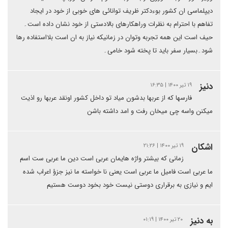
دیپلماسی ان کشور بو‌ءدکتر ظریف توانائی های خوبی از خود در ایجاد
تفاهم با احترام به نظرات وراهکارهای بالادستی از خود نشان داده است۔
حیف است این همه تجربه وتوان در زمانیکه نیاز به ان است بلااستفاده رها
شود۔بسیار سفر باید تا پخته شود خامی۔
دنیز
۱۹ تیر ۱۴۰۰ | ۱۶:۳۵
فارسها که از عربها بدشون میاد تو داخل کشور اونقد عربها رو اذیت
میکنن واسه چی میخان رفت و امد داشته باشن
اشکان
۱۹ تیر ۱۴۰۰ | ۲۱:۲۶
زمانی که بیشتر واژه هایمان عربی است دین ما عربی ست اسم
ما عربی است فامیل ما عربی است یعنی نا خواسته ما نیز جزؤ اعراب شده
ایم و نیازی به برقراری دوستی نیست خود بخود دوست هستیم
به دنیز
۲۰ تیر ۱۴۰۰ | ۰۱:۱۹