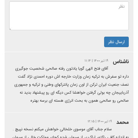
ارسال نظر
ناشناس
۱۹ تیر ۱۴۰۰ | ۱۱:۱۴
آقای فتح الهی گویا یادتون رفته صالحی شخصیت جوگیری
داره تو سفرش به ترکیه زمان وزارت خارجه اش دوره احمدی نژاد گفت
نصف جنعیت ایران ترکن از اون زمان پانترکهای وطنی و ترکیه و جمهوری
آذرباییجان چه بولی گرفتن خواهشا کس دیگه ای رو پیشنهاد بدید نه
صالحی رو صالحی همون به بحث انرژی هسته ای برسه بهتره
محمد
۱۹ تیر ۱۴۰۰ | ۱۲:۱۵
سلام جناب آقای موسوی خلخالی خواهش میکنم نسخه نپیچ .
به اندازه کافی راکتور اراک پر از سیمان شده کجای مملکت خالی از سیمان