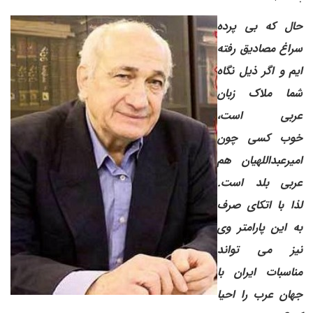
حال که بی پرده
سراغ مصادیق رفته
ایم و اگر ذیل نگاه
شما ملاک زبان
عربی است،
خوب کسی چون
امیرعبداللهیان هم
عربی بلد است.
لذا با اتکای صرف
به این پارامتر وی
نیز می تواند
مناسبات ایران با
جهان عرب را احیا