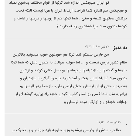
تو ایران هیچکس اندازه شما ترکها از اقوام مختلف بدشون نمیاد
و هیچکس هم اندازه شما ناراحت ارتباط ایران با عربا نیست البته تحت
پوشش بحثهای شیعه و سنی ، شما ترکها هم از روسها و فارسها و ارامنه و
کردها بدتون میاد چرا باهاشون رابطه دارید ؟
به دنیز
۲۰ تیر ۱۴۰۰ | ۰۹:۳۱
من فارس نیستم شما ترکا هم خودتون خوب میدونید بالاترین
مقام کشور فارس نیست و ... اما جواب سوالت به همون دلیل که شما ترکا
، لرها و گیلانیها و مازندرانیها و کرمانیها رو نسل کشی کردید و ازشون
بدتون میاد اما باهاشون رفت و آمد دارید تازه رو گیلان و مازندران و
بعضیتون حتی ازنای لرستان ادعای ارضی دارید باز خدا پدر فارسها رو
بیامرزه مثل شما کسی رو نسل کشی نکردن خوبه یاد بیارید گوشه ای از
جنابات خودتون و آوارگی مردم لرستان و
.
۲۰ تیر ۱۴۰۰ | ۱۱:۱۴
صالحی سنش از رئیسی بیشتره وزیر خارجه باید جوانتر و پر تحرک تر