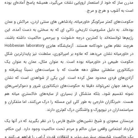
مدرن ساز که خود از استعمار اروپایی نشات می‌گیرد، همیشه پاسخ آماده‌ای بوده
است به آشوب و هرج و مرج.
حکومت‌های کمتر سرکوبگر خاورمیانه، پادشاهی های سنتی اردن، مراکش و عمان
بوده‌اند. به دلیل مشروعیت تاریخیِ ذاتی ای که به سختی به دست‌ آمده، این
رژیم‌ها توانسته‌اند با کمترین درجه خشونت و بیرحمی حاکمیت داشته باشند،
هرچند نظام هایی خودکامه هستند. آزمایشگاه هابزی Hobbesian laboratory
در خاورمیانه نشان می‌دهد که علاوه بر امپراتوری، سلطنت نیز پایدارترین شکل
حکومت طبیعی در خاورمیانه بوده است. به عنوان مثال، عمان به عنوان یک
دیکتاتوری سلطنتی مطلق دهه هاست که با سیاست‌های نسبتاً پیشرفته و
آزادی‌های فردی محدود عمل کرده است. این یکی از شواهدی است که نشان
می‌دهد جهان نمی‌تواند دقیقا به حکومت‌های دیکتاتوری شرور و دموکراسی‌های
نمونه تقسیم شود، بلکه متشکل از بسیاری از سایه‌های خاکستریِ میانه هم
هست. خبرنگاران خارجی به طور کلی این مسئله را درک می‌کنند، اما متفکران و
سیاستمداران در نیویورک و واشنگتن درک کم‌تری دارند.
عربستان سعودی و شیخ نشین‌های خلیج فارس را در نظر بگیرید که در آنها یک
قرارداد اجتماعی واقعی میان حاکم و مردم تحت حاکمیت وجود دارد. این حکام،
یک حاکمیت شایسته، پیش‌بینی‌پذیر و انتقالات قدرت آرامی را فراهم می‌کنند و