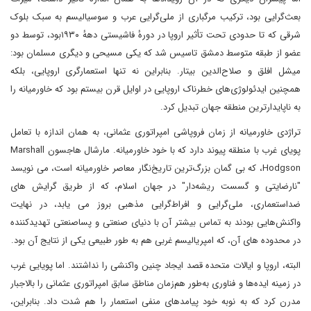
بعث‌گرایی بود، ترکیب مرگباری از ملی‌گرایی عرب و سوسیالیسم به سبک بلوک
شرقی که تا حدودی تحت تأثیر اروپا در دورهٔ فاشیستی دههٔ ۱۹۳۰بود، توسط دو
عضو از طبقه متوسط‌ دمشق تاسیس شد که یکی مسیحی و دیگری مسلمان بود:
میشل افلق و صلاح‌الدین بیتار. بنابراین نه تنها استعمارگری اروپایی، بلکه
همچنین ایدئولوژی‌های خطرناک اروپایی در اوایل قرن بیستم بود که خاورمیانه را
به نا‌پایدارترین منطقه جهان تبدیل کرد.
تراژدی خاورمیانه از زمان فروپاشی امپراتوری عثمانی، به همان اندازه با تعامل
پویای غرب با منطقه پیوند دارد که با خود خاورمیانه. مارشال هاجسون Marshall
Hodgson، که بی گمان بزرگ‌ترین تاریخ‌نگار معاصر خاورمیانه است، می نویسد
"نارضایتی و گسست ریشه‌دار" در جهان اسلام، که از طریق گرایش های
ضداستعماری، ملی‌گرایی و افراط‌گرایی مذهبی بروز می یابد، در نهایت
واکنش‌هایی بودند به تماس بیشتر آن با دنیای صنعتی و پساصنعتی تهدیدکننده
در محدوده های آن، که امپریالیسم غربی هم به طور طبیعی یکی از نتایج آن بود.
البته، اروپا و ایالات متحده قصد ایجاد چنین واکنشی را نداشتند. اما پویایی غرب
در زمینه ایده‌ها و فناوری به‌طور هم‌زمان مناطق سابق امپراتوری عثمانی را بالاجبار
مدرن کرد که به نوبه خود پیامدهای منفی استعمار را هم شدت داد. بنابراین،