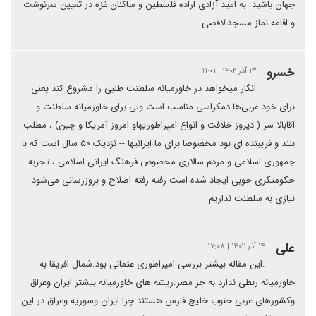
جهان باشید. به امید آزادی اراده فلسطین و ساکنان غزه در تعیین سرنوشت
و اقامه نماز مسجدالاقصی
خسرو
۱۳ آذر ۱۴۰۲ | ۱۱:۰۱
انگار میخواهد در خاورمیانه سلطنت طلبی را مشروع کند یعنی
برای خود غربی‌ها دمکراسی مناسب است ولی برای خاورمیانه سلطنت و
آقابالا سر ( دیروز خلافت و انواع امپراطوریهاو امروز آمریکا و چین) ، مطلب
بلند و فریبنده ای بود مخصوصا برای ما ایرانیها -- نزدیک ۵۰ سال است که با
جمهوری اسلامی و مردم سالاری مخصوص فرهنگ ایرانی اسلامی ، تجربه
حکومتگری خوبی ایجاد شده است رفته رفته اصلاح و بروزرسانی می‌شود
نیازی به سلطنت نداریم
علی
۱۴ آذر ۱۴۰۲ | ۱۷:۰۸
.این مقاله بیشتر بررسی امپراطوری عثمانی بود.شمال افریقا به
خاورمیانه ربطی ندارد به جز مصر.ریشه های خاورمیانه بیشتر ایران وعراق
وکشورهای عربی جنوب خلیج فارس هستند.چرا ایران وسوریه وعراق در این