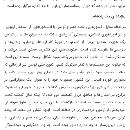
عراق، نشان می‌دهد که دوران پسااستعمار اروپایی، تا چه اندازه مرگبار بوده است.
برازنده ی یک پادشاه
در نقطه مقابل، کشورهایی مانند مصر و تونس با آبشخورهایی از استعمار اروپایی
و نیز امپراطوری اسلامی، وضعیتی آسان‌تری داشته‌اند. به عنوان مثال، در تونس
یک هویت متمایز پیش از اسلام، در دورهٔ کارتاژی‌ها، رومیان، وندال‌ها و
بیزانسی‌ها تقویت شده است. حکومت‌های این کشورها ممکن است بی‌ثمر و
ستمکار باشند، اما نظمی که تحمیل می‌کنند مورد اشکال نیست. مسئله این است
که چگونه این سیستم‌ها را کمتر سرکوبگر کنیم. اکنون حتی تونس نیز از زمانی که
انقلاب محبوب خود را در اواخر سال ۲۰۱۰ در ابتدای بهار عربی سامان داد، به
دشواری خورده است. این کشور، جسورانه خود را به عنوان یک دموکراسی در
پایتخت و شهرهای بزرگ دیگرش به نمایش گذاشت، حتی در شرایطی که قدرت
مرکزی در استان‌ها و مناطق مرزی تضعیف می شد، تا اینکه سال گذشته تحت
ریاست کائیس سعید به استبداد بازگشت. با این حال، تونس هنوز نمونه ای
امیدبخش از آزمون مردمسالاری در منطقه است. اینها، نشان می دهند که پیاده
کردن سرمشق سیاسی غرب در خاورمیانه برای دستیابی به نظم و پایداری به
روشی غیرزورمدار، تا چه اندازه دشوار بوده است. به جای دمکراسی، خودکاموگیِ