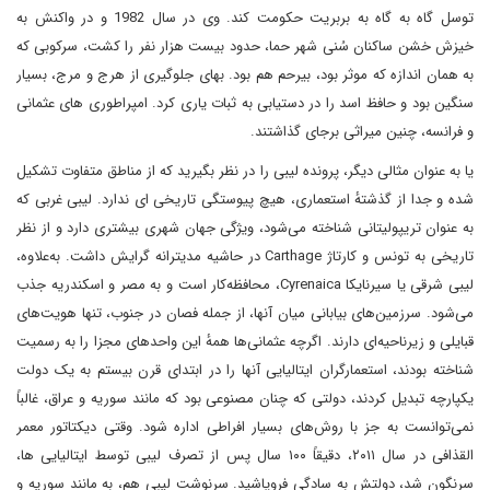
توسل گاه به گاه به بربریت حکومت کند. وی در سال 1982 و در واکنش به
خیزش خشن ساکنان سُنی شهر حما، حدود بیست هزار نفر را کشت، سرکوبی که
به همان اندازه که موثر بود، بیرحم هم بود. بهای جلوگیری از هرج و مرج، بسیار
سنگین بود و حافظ اسد را در دستیابی به ثبات یاری کرد. امپراطوری های عثمانی
و فرانسه، چنین میراثی برجای گذاشتند.
یا به عنوان مثالی دیگر، پرونده لیبی را در نظر بگیرید که از مناطق متفاوت تشکیل
شده و جدا از گذشتهٔ استعماری، هیچ پیوستگی تاریخی ای ندارد. لیبی غربی که
به عنوان تریپولیتانی شناخته می‌شود، ویژگی جهان شهری بیشتری دارد و از نظر
تاریخی به تونس و کارتاژ Carthage در حاشیه مدیترانه گرایش داشت. به‌علاوه،
لیبی شرقی یا سیرنایکا Cyrenaica، محافظه‌کار است و به مصر و اسکندریه جذب
می‌شود. سرزمین‌های بیابانی میان آنها، از جمله فصان در جنوب، تنها هویت‌های
قبایلی و زیرناحیه‌ای دارند. اگرچه عثمانی‌ها همهٔ این واحدهای مجزا را به رسمیت
شناخته بودند، استعمارگران ایتالیایی آنها را در ابتدای قرن بیستم به یک دولت
یکپارچه تبدیل کردند، دولتی که چنان مصنوعی بود که مانند سوریه و عراق، غالباً
نمی‌توانست به جز با روش‌های بسیار افراطی اداره شود. وقتی دیکتاتور معمر
القذافی در سال ۲۰۱۱، دقیقاً ۱۰۰ سال پس از تصرف لیبی توسط ایتالیایی ها،
سرنگون شد، دولتش به سادگی فروپاشید. سرنوشت لیبی هم، به مانند سوریه و