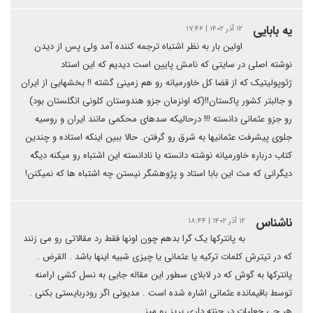
یه بابایی
۱۲ آذر ۱۴۰۲ | ۱۷:۴۶
اولین بار به نظر اشتباه ترجمه کننده آمد ولی پس از دیدن
نوشته اصلی در سایتی که نامش پایین است دیدیم که این استاد
ژئوپولیتیک که از قضا کل خاورمیانه رو هم زمینی گشته !! بخشهایی از ایران
و جالبتر کشور پاکستان!!(که اونزمان جزو هندوستان کلونی انگلستان بود)
رو جزو عثمانی دانسته !!! درحالیکه سدهای محکمی مانند ایران و روسیه
جلوی پیشرفت عثمانیها به شرق رو گرفتن. حالا ببین اینکه استاده و چندین
کتاب درباره خاورمیانه نوشته دانسته یا نادانسته این اشتباه رو میکنه دیگه
دیگرانی که مث این بابا استاد و پژوهشگر نیستن چه اشتباه ها که نمیکنن!
ناشناس
۱۲ آذر ۱۴۰۲ | ۱۸:۴۴
به پانترکها یک گرا بدهم چون اونها فقط رد مقالاتی رو می زنند
که در تیترش کلمات ترکیه یا عثمانی یا چیزی شبیه اینها باشد . القرض .
پانترکها به گوش که در لابلای سطور این مقاله جایی به نسل کشی ارامنه
توسط باقیمانده عثمانی اشاره شده است . مدیونی اگر رودربایستی بکنی .
هر چی جعلیات در چنته داری بریز رو میز .