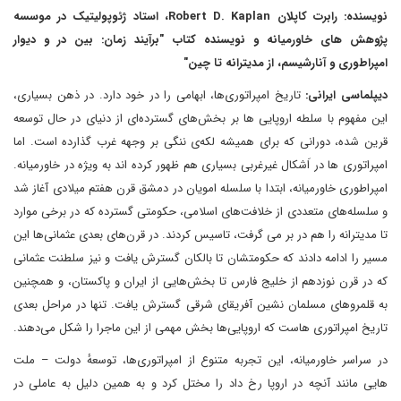
نویسنده: رابرت کاپلان Robert D. Kaplan، استاد ژئوپولیتیک در موسسه
پژوهش های خاورمیانه و نویسنده کتاب "برآیند زمان: بین در و دیوار
امپراطوری و آنارشیسم، از مدیترانه تا چین"
دیپلماسی ایرانی:
تاریخ امپراتوری‌ها، ابهامی را در خود دارد. در ذهن بسیاری،
این مفهوم با سلطه اروپایی ها بر بخش‌های گسترده‌ای از دنیای در حال توسعه
قرین شده، دورانی که برای همیشه لکه‌ی ننگی بر وجهه غرب ‌گذارده است. اما
امپراتوری ها در اَشکال غیرغربی بسیاری هم ظهور کرده اند به ویژه در خاورمیانه.
امپراطوری خاورمیانه، ابتدا با سلسله امویان در دمشق قرن هفتم میلادی آغاز شد
و سلسله‌های متعددی از خلافت‌های اسلامی، حکومتی گسترده که در برخی موارد
تا مدیترانه را هم در بر می گرفت، تاسیس کردند. در قرن‌های بعدی عثمانی‌ها این
مسیر را ادامه دادند که حکومتشان تا بالکان گسترش یافت و نیز سلطنت عثمانی
که در قرن نوزدهم از خلیج فارس تا بخش‌هایی از ایران و پاکستان، و همچنین
به قلمروهای مسلمان نشین آفریقای شرقی گسترش یافت. تنها در مراحل بعدی
تاریخ امپراتوری هاست که اروپایی‌ها بخش مهمی از این ماجرا را شکل می‌دهند.
در سراسر خاورمیانه، این تجربه متنوع از امپراتوری‌ها، توسعهٔ دولت – ملت
هایی مانند آنچه در اروپا رخ داد را مختل کرد و به همین دلیل به عاملی در