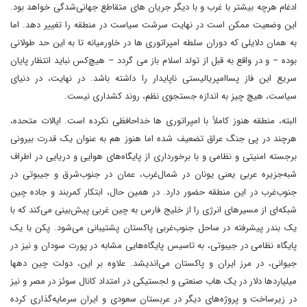
ادغام هرچه بیشتر با غرب و با دیگر جریان های متقاطع جهانی‌شدگی خواهد بود.
این وضعیت ممکن است در نهایت سرشت سیاست در منطقه را تغییر دهد. اما
به همان دلایلی که دوران سلطه امپراتوری ها در خاورمیانه تا به این حد طولانی
بوده – و در واقع به قبل از تولد اسلام باز می گردد – هیچ‌کس نباید انتظار پایان
سریع این فاز پساامپریالیستی ناپایدار را داشته باشد. در نهایت، در دنیای
سیاست، هیچ چیز به اندازه جستجوی نظم، روند کشداری نیست.
البته، منطقه هنوز کاملاً با امپراتوری ها خداحافظی نکرده است. ایالات متحده،
هرچند در پی جنگ عراق تضعیف شده اما هنوز هم به عنوان یک قدرت بیرونی
برجسته امنیتی و نظامی و با برخورداری از پایگاه‌های هوایی و دریایی در اطراف
شبه‌جزیره عربی یعنی یونان در شمال‌غرب، عمان در جنوب‌شرق و جیبوتی در
جنوب‌غرب در این منطقه حضور دارد. در همین حال، ابتکار کمربند و جاده چین
شبکه‌ای از مسیرهای انرژی را از خلیج فارس به چین غربی پیش‌بینی می‌کند که با
یک بندر پیشرفته در ساحل جنوب‌غربی پاکستان پشتیبانی می‌شود. پکن با یک
پایگاه نظامی در جیبوتی، به تاسیس پایگاه‌هایی مشابه در پورت سودان و نیز در
جیوانی، در مرز ایران و پاکستان می‌اندیشد. علاوه بر این، دولت چین دهها
میلیاردها دلار در یک هاب صنعتی و لجستیکی در امتداد کانال سوئز در مصر و نیز
در زیرساخت و پروژه‌های دیگر در عربستان سعودی و ایران سرمایه‌گذاری کرده