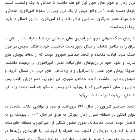
قرن زمان و جوی های خون نیاز خواهند داشت تا حداقل به یک وضعیت نسبتا
پایدار دست یابند.." در واقع، بیش از یک قرن پس از سقوط امپراتوری عثمانی،
خاورمیانه هنوز جایگزین مناسبی برای نظمی که امپراتوری با زور اعمال می‌کرد،
پیدا نکرده است.
تا پایان جنگ جهانی دوم، امپراطوری های سلطنتی بریتانیا و فرانسه، از لبنان تا
عراق را در مناطق شامات و هلال بارور تحت حاکمیت خود داشتند. سپس در طول
جنگ سرد، ایالات متحده و اتحاد جماهیر شوروی بودند که از لحاظ پویش های
قدرت و نفوذ خود بر رژیم‌های خاورمیانه، نقش امپراطوری را برعهده داشتند.
آمریکا پیمان های عملی با اسرائیل و با پادشاهی های عربی در شمال آفریقا و
شبه‌جزیره عربی داشت؛ اتحاد جماهیر شوروی نیز الجزایر، مصرِ دوران ناصر، یمن
جنوبی و سایر کشورهایی که با رویکرد کمونیستی مسکو همراستا بودند یا با آن
همدلی می‌کردند، را حمایت می‌کرد.
اتحاد جماهیر شوروی در سال ۱۹۹۱ فروپاشید و نفوذ و توانایی ایالات متحده در
توان افکنی در منطقه هم از زمان یورش به عراق در سال ۲۰۰۳، پیوسته رو به
کاهش بوده است. متاسفانه، بدون حضور شکلی از امپراتوری، منطقه خاورمیانه
گام به گام وارد دوره‌ای از آشوب شد همراه با فروپاشی یا ناپایداری رژیم‌ها در
لیبی، سوریه، یمن و غیره. به عبارتی، بهار عربی نه تنها تشنگی برای دموکراسی را