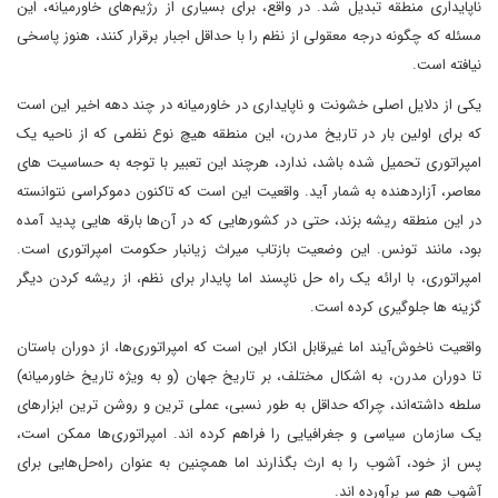
ناپایداری منطقه تبدیل شد. در واقع، برای بسیاری از رژیم‌های خاورمیانه، این
مسئله که چگونه درجه معقولی از نظم را با حداقل اجبار برقرار کنند، هنوز پاسخی
نیافته است.
یکی از دلایل اصلی خشونت و ناپایداری در خاورمیانه در چند دهه اخیر این است
که برای اولین بار در تاریخ مدرن، این منطقه هیچ نوع نظمی که از ناحیه یک
امپراتوری تحمیل شده باشد، ندارد، هرچند این تعبیر با توجه به حساسیت های
معاصر، آزاردهنده به شمار آید. واقعیت این است که تاکنون دموکراسی نتوانسته
در این منطقه ریشه بزند، حتی در کشورهایی که در آن‌ها بارقه هایی پدید آمده
بود، مانند تونس. این وضعیت بازتاب میراث زیانبار حکومت امپراتوری است.
امپراتوری، با ارائه یک راه حل ناپسند اما پایدار برای نظم، از ریشه کردن دیگر
گزینه ها جلوگیری کرده است.
واقعیت ناخوش‌آیند اما غیرقابل انکار این است که امپراتوری‌ها، از دوران باستان
تا دوران مدرن، به اشکال مختلف، بر تاریخ جهان (و به ویژه تاریخ خاورمیانه)
سلطه داشته‌اند، چراکه حداقل به طور نسبی، عملی ترین و روشن ترین ابزارهای
یک سازمان سیاسی و جغرافیایی را فراهم کرده اند. امپراتوری‌ها ممکن است،
پس از خود، آشوب را به ارث بگذارند اما همچنین به عنوان راه‌حل‌هایی برای
آشوب هم سر برآورده اند.