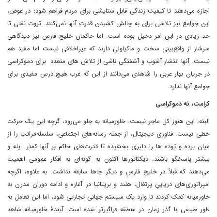
اجازه می‌دهند تا کیفیت زندگی قابل ستایشی برای مردم فراهم شود؛ در عوض،
این جوامع نیز تلاشی برای به چالش کشیدن قدرت آنها نمی‌کنند. ثروت نفتی تا
حد زیادی در این امر دخیل بوده است. اما حاکمان خلیج فارس نیز دیدگاهی
سرشار از واقع‌بینی سخت‌ و ماکیاولی دارند که غیراخلاقی نیست اما مقید هم
نیست. آنها انتشار آشوب و آشفتگی ناشی از تلاش های متعدد برای دموکراسی
در جریان بهار عربی را شاهدی می‌دانند از این که غرب هیچ درس مفیدی برای
جوامع آنها ندارد.
کرامت، نه دموکراسی
البته، این هنوز کل ماجر نیست. خاورمیانه به جلو می‌رود، گرچه این یک حرکت
خطی نیست. فناوری دیجیتال، از جمله رسانه‌های اجتماعی، سلسله‌مراتب را از
میان برده و توده ها را دلیری بخشیده تا قدرت‌های حاکم بر آنها کمتر یله و
بیشتر پاسخگو باشند. دیکتاتورها اکنون به گونه‌ای به افکار عمومی اهمیت
می‌دهند که قبلاً در خلیج فارس و دیگر جاها سابقه نداشت. به علاوه، اگرچه
امپراتوری‌های دریاییِ پرتغال، هلند و بریتانیا در آغازه و ادامه دوران مدرن به
خاورمیانه کمک کردند تا وارد یک سیستم جهانی تجارتی شود، اما این تعامل به
طور طبیعی با گذر زمان در منطقه فراگیرتر شده است. آیندهٔ خاورمیانه شاهد