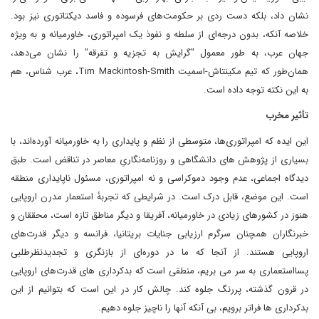
نشان داد، بلکه دست ردی بر حکومت‌های فرسوده و فاسد دیکتاتوری نیز بود.
خلاصه آنکه، بدون درجه‌ای از سلطه و نفوذ یک امپراتوری، خاورمیانه و به ویژه
جهان عرب، به طور معمول "گرایش به تجزیه و تفرقه" را نشان می‌دهد،
همان‌طور که تیم مکینتاش-اسمیت Tim Mackintosh-Smith، عرب شناس، هم
به این نکته توجه داده است.
تأثیر مخرب
این ایده‌ که امپراتوری‌ها، متوسطی از نظم و پایداری را به خاورمیانه آورده‌اند، با
بسیاری از پژوهش های دانشگاهی و روزنامه‌نگاری‌ِ معاصر در تناقض است. طبق
دیدگاه اجماعی، عدم وجود دموکراسی و نه امپراتوری، مسئول ناپایداری منطقه
است. این موضع، قابل درک است. در شرایطی که تجربهٔ استعمار مدرن اروپایی
هنوز در کشورهای زیادی در خاورمیانه، آفریقا و دیگر مناطق تازه است، محققان و
خبرنگاران همچنان سرگرم ارزیابی جنایات بریتانیا، فرانسه و دیگر قدرت‌های
اروپایی هستند. از آنجا که ما در دوره‌ای از بازنگری و تجدیدنظرطلبی
پسااستعماری به سر می بریم، منطقی است که بدکرداری های قدرت‌های اروپایی
در قرون گذشته، پررنگ جلوه کند. چالش کار در این است که بتوانیم از این
بدکرداری ها فراتر برویم، بی آنکه آنها را ناچیز جلوه دهیم.