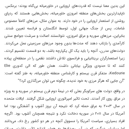
این بدین معنا نیست که قدرت‌های اروپایی در خاورمیانه بی‌گناه بودند؛ برعکس.
نا‌پایدارترین بخش‌های منطقه امروزی خاورمیانه، بخش‌هایی هستند که ردپای
روشنی از استعمار اروپایی را در خود دارند. به عنوان مثال، مرزهای کاملاً مصنوعی
شامات، پس از جنگ جهانی اول، توسط انگلستان و فرانسه تعیین شدند.
بنابراین، مرزهای سوریه و عراق امروزی، نتوانستند اصالت و سرشت جوامع سنتی
کارآمدی را بازتاب دهند که مدت‌ها بدون وجود مرزهای سرزمینی عمل می‌کردند.
دولت‌های مدرن، آنچه را باید یک کل یکپارچه باشد، به دو قسمت تقسیم کردند،
زیرا استعمارگران بریتانیایی و فرانسوی تلاش داشتند نظمی را در منطقه‌ای پیاده
کنند که تا حدودی ‌ویژگی‌ بیابانی داشت. همان طور که الی کدوری Elie
Kedourie، متفکر قرن بیستم و کارشناس منطقه خاورمیانه، به طنز گفته است:
"آن جایی که هرگز مرزی به خود ندیده، چگونه می توان مرزگذاری کرد؟"
در واقع، دولت ‌های سرکوبگر بعثی که در نیمهٔ دوم قرن بیستم در سوریه و به ویژه
در عراق روی کار آمدند، تحت تاثیر امپراتوری اروپایی شکل گرفتند. ایالات متحده
در سال ۲۰۰۳ به عراق حمله کرد که نتیجه آن بروز آشوب و آشفتگی بود؛ اما
آمریکا در سال ۲۰۱۱ در سوریه دخالت نکرد و نتیجه همچنان آشوب بود. اگرچه
افراد بسیاری، سیاست آمریکا را مسوول آنچه در هر دو کشور رخ داد، می‌دانند
اما پیشران دیگری که در آن رویدادها به همان اندازه تاثیر داشت، میراث