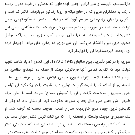
مارکسیسم، نازیسم و ملی‌گرایی، یعنی ایده‌هایی که همگی در غرب مدرن ریشه
دارند، بر متفکران عربی که در خاورمیانه و اروپا زندگی می‌کردند، تأثیر گذاشت و
الگویی را برای رژیم‌هایی فراهم آورد که در نهایت منجر به حکومتهایی چون
دولت حافظ اسد در سوریه و صدام حسین در عراق شد. کالبدشکافی علمی این
کشورهای از هم گسیخته، نه تنها تاثیر عوامل آسیب زای محلی، بلکه عوامل
مخرب غربی نیز را آشکار می کند. آن امپراتوری که زمانی خاورمیانه را پایدار کرده
بود، بعدها غیرمستقیما آن را ناپایدار کرد.
سوریه را در نظر بگیرید. بین سالهای 1946 تا 1970، این کشور 21 بار شاهد تغییر
دولت بود که تقریبا تمامی آنها فراقانونی بودند از جمله ده کودتای نظامی. در
نوامبر 1970 حافظ الاسد، ژنرال نیروی هوایی ارتش بعثی، از فرقه علوی ها –
شاخه ای از اسلام که با شیعه گری همنوایی دارد- قدرت را در یک کودتای آرام و
بدون خونریزی به دست گرفت و آن را "جنبش اصلاح" خواند. اسد تا زمان مرگ
طبیعی اش یعنی سی سال بعد بر سوریه حکومت کرد. او نشان داد که یکی از
تاریخی ترین چهره های خاورمیانه مدرن است، هرچند دست کم گرفته شد. او
یک جمهوری کوچک وابسته و ضعیف را – که بی ثبات ترین کشور جهان عرب بود
– به یک کشور پلیسی نسبتا باثبات تبدیل کرد. اما حتی اسد که حکومتی کمتر
سرکوبگر و کمتر خونین نسبت به حکومت صدام در عراق داشت، نتوانست بدون