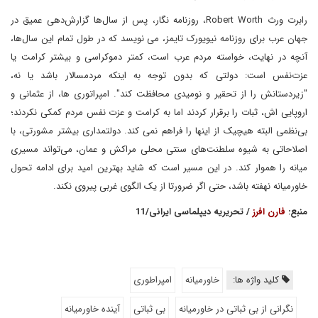
رابرت ورث Robert Worth، روزنامه نگار، پس از سال‌ها گزارش‌دهی عمیق در
جهان عرب برای روزنامه نیویورک تایمز، می نویسد که در طول تمام این سال‌ها،
آنچه در نهایت، خواسته مردم عرب است، کمتر دموکراسی و بیشتر کرامت یا
عزت‌نفس است: دولتی که بدون توجه به اینکه مردمسالار باشد یا نه،
"زیردستانش را از تحقیر و نومیدی محافظت کند". امپراتوری ها، از عثمانی و
اروپایی اش، ثبات را برقرار کردند اما به کرامت و عزت ‌نفس مردم کمکی نکردند؛
بی‌نظمی البته هیچیک از اینها را فراهم نمی کند. دولتمداری بیشتر مشورتی، با
اصلاحاتی به شیوه سلطنت‌های سنتی محلی مراکش و عمان، می‌تواند مسیری
میانه‌ را هموار کند. در این مسیر است که شاید بهترین امید برای ادامه تحول
خاورمیانه نهفته باشد، حتی اگر ضرورتا از یک الگوی غربی پیروی نکند.
منبع:
فارن افرز
/ تحریریه دیپلماسی ایرانی/11
کلید واژه ها:
خاورمیانه
امپراطوری
نگرانی از بی ثباتی در خاورمیانه
بی ثباتی
آینده خاورمیانه