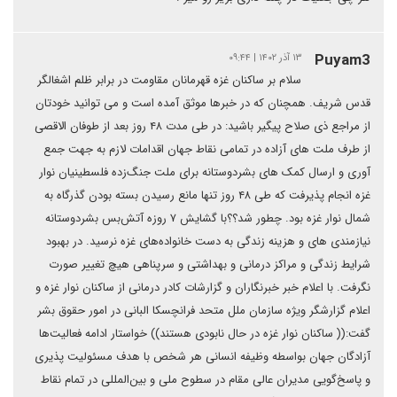
Puyam3
۱۳ آذر ۱۴۰۲ | ۰۹:۴۴
سلام بر ساکنان غزه قهرمانان مقاومت در برابر ظلم اشغالگر
قدس شریف. همچنان که در خبرها موثق آمده است و می توانید خودتان
از مراجع ذی صلاح پیگیر باشید: در طی مدت ۴۸ روز بعد از طوفان الاقصی
از طرف ملت های آزاده در تمامی نقاط جهان اقدامات لازم به جهت جمع
آوری و ارسال کمک های بشردوستانه برای ملت جنگ‌زده فلسطینیان نوار
غزه انجام پذیرفت که طی ۴۸ روز تنها مانع رسیدن بسته بودن گذرگاه به
شمال نوار غزه بود. چطور شد؟؟با گشایش ۷ روزه آتش‌بس بشردوستانه
نیازمندی های و هزینه زندگی به دست خانواده‌های غزه نرسید. در بهبود
شرایط زندگی و مراکز درمانی و بهداشتی و سرپناهی هیچ تغییر صورت
نگرفت. با اعلام خبر خبرنگاران و گزارشات کادر درمانی از ساکنان نوار غزه و
اعلام گزارشگر ویژه سازمان ملل متحد فرانچسکا البانی در امور حقوق بشر
گفت:(( ساکنان نوار غزه در حال نابودی هستند)) خواستار ادامه فعالیت‌ها
آزادگان جهان بواسطه وظیفه انسانی هر شخص با هدف مسئولیت پذیری
و پاسخ‌گویی مدیران عالی مقام در سطوح ملی و بین‌المللی در تمام نقاط