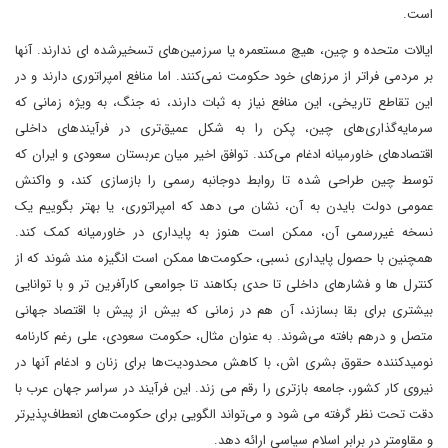
است.
ایالات متحده و چین، هیچ مستعمره یا سرزمین‌های تسخیرشده ای ندارند. آنها
بر مردمی فراتر از مرزهای خود حکومت نمی‌کنند. اما منافع امپراتوری دارند و در
این تقاطع تاریخی، این منافع نیاز به ثبات دارند، نه جنگ، به ویژه زمانی که
سرمایه‌گذاری‌های چین، پکن را به شکل عمیق‌تری در فرآیندهای داخلی
اقتصادهای خاورمیانه ادغام می‌کند. توافق اخیر میان عربستان سعودی و ایران که
توسط چین طراحی شده تا روابط دوجانبه رسمی را بازسازی کند، و واکنش
عمومی دولت بایدن به آن، نشان می دهد که امپراتوری، یا بهتر بگوییم یک
نسخه غیررسمی آن، ممکن است هنوز به پایداری در خاورمیانه کمک کند.
همچنین با حصول پایداری نسبی، حکومت‌ها ممکن است انگیزه مند شوند که از
کنترل ها و فشارهای داخلی تا حدی بکاهند تا جوامعی کارآفرین تر و با توانایی
بیشتری برای بقا بسازند، آن هم در زمانی که بیش از پیش با اقتصاد جهانی
متصل و درهم بافته می‌شوند. به عنوان مثال، حکومت سعودی، علی رغم کارنامه
نومیدکننده حقوق بشری اش، با کاهش محدودیت‌ها برای زنان و ادغام آنها در
نیروی کار کشور، جامعه بازتری را رقم می زند. این فرآیند در سراسر جهان عرب با
دقت تحت نظر گرفته می شود و می‌تواند الگویی برای حکومت‌های انعطاف‌پذیرتر
و مقاومتر در برابر اسلام سیاسی ارائه دهد.