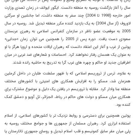
سال را آغاز بازگشت روسیه به منطقه دانست. ایگور ایوانف در زمان تصدی وزارت
امور خارجه (1998 تا 2004) چند سفر به منطقه داشت، اما جانشین او سرگئی
لاوروف (از سال 2004) به یک بازدید کننده مکرر منطقه تبدیل شد. روسیه در سال
2005 به موقعیت عضو ناظر در سازمان کنفرانس اسلامی به رهبری عربستان
سعودی دست یافت. دوره پس از 2005 را همچنین می توان زمان «جدایی»
پوتین از غرب و آغاز این اعتقاد دانست که رهبران ایالات متحده و اروپا هرگز با او
به عنوان یک همسان رفتار نخواهند کرد. احساسات و شعارهای ضد غربی در میان
اطرافیان جدید او حاکم و چهره های غرب گرا به تدریج به حاشیه رانده شدند.
به علاوه، ترس از تروریسم اسلامی که با ظهور سلطنت طلبان در داخل کرملین
همزمان شد، مسکو را به افزایش همکاری های امنیتی با کشورهای مختلف
منطقه مِنا وادار کرد. مقابله با تروریسم در یافتن یک دلیل و موضوع مشترک برای
همکاری میان مسکو و دولت های حاکم در رباط، الجزائر، تل آویو و دمشق کمک
کننده بود.
پوتین همچنین برای دسترسی و روابط نزدیک تر با کشورهای اسلامی، از اسلام
استفاده ابزاری کرد. رهبران مسلمان از جمهوری ها و جوامع مختلف روسیه به
پلی میان مقر سابق کمونیسم و قلب اسلام تبدیل و روسای جمهوری تاتارستان یا