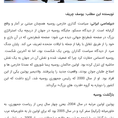
نویسنده این مطلب: یوسف چریف
دیپلماسی ایرانی:
سیاست گذاری خارجی روسیه همچنان مبتنی بر آمار و واقع
گرایانه است. از دیدگاه مسکو، جایگاه روسیه در جهان از دریچه یک استراتژی
بزرگ در صفحه شطرنج جهانی دیده می شود؛ صفحه شطرنجی که در آن بازی و
خود را از طریق تقابل با رقبا از جمله با ایالات متحده تعریف می کند. پایان جنگ
سرد از دیدگاه سیاست گذاران روس یک شکست بود، اما نه آخرین شکست.
روسیه احساس حقارت کرد چرا که ضعیف شده و نقش آن در جهان به یک نقش
حاشیه ای تنزل کرده بود. اولین حاکمان روسیه پسا شوروی که عمدتا خارجی ها و
اصلاح طلبان جوان بودند، واقعیت جدید را پذیرفتند. ولادیمیر پوتین یکی از این
افراد بود. او از سال 2000 که رئیس جمهوری روسیه شد، آرزو داشت که این
کشور را دوباره به گروه «قدرت های بزرگ» برگرداند.
بازگشت روسیه
پوتین اولین مرتبه در سال 2004، یعنی چهار سال پس از ریاست جمهوری، به
خاورمیانه (ترکیه) سفر کرد و در سال 2005 بود که برای اولین بار به خاورمیانه عرب
زبان پا گذاشت. با توجه به تسریع وقایع و تحولات پس از 2005، می توان این