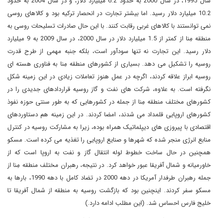
سال 1995، در سال 2000 به حدود 6.2 میلیارد دلار، و در سال 2004 به حدود
10.2 میلیارد دلار رسید. اما بیشتر تجارت در انحصار ترکیه بود و کالاهای روسی
نمی توانستند با کالاهای غربی رقابت کنند. با این حال صادرات تسلیحات روسی به
منطقه مِنا از کمتر از 1.5 میلیارد دلار در سال 2000، در سال 2009 به 9 میلیارد
دلار رسید. این تجارت نه تنها سودآور است، بلکه جنبه مهمی از طرح قدرت
روسیه را تشکیل می دهد. بسیاری از کشورهای منطقه مِنا به فناوری هسته ای
روسیه ابراز علاقه کردند، اگرچه در عمل هنوز تعاملات زیادی در این زمینه شکل
نگرفته است. به علاوه، شرکت های نفت و گاز روسیه قراردادهای جدیدی را در
کشورهای مختلف منطقه مِنا از جمله در کشورهایی که به طور سنتی حوزه نفوذ
کشورهای اروپایی قلمداد می شدند، امضا کردند. در این زمینه هم دستاوردهای
اقتصادی با پیروزی های دیپلماتیک همراه بوده، زیرا به مشارکت روسیه در کنترل
منابع انرژی منجر شده که شهرها و صنایع اروپایی را تغذیه می کرده است. مسکو
همچنین در حال ساخت خطوط لوله انتقال گاز و نفت به اروپا است که از
خاورمیانه و شمال آفریقا عبور خواهد کرد. در نتیجه، رهبران مختلف منطقه مِنا از
جمله رهبران طرفدار آمریکا در دهه 2000 در تضاد کامل با دهه 1990، بارها به
مسکو سفر کردند. اینچنین بود که بازگشت روسیه به منطقه از شمال آفریقا تا
خلیج فارس احساس شد. (این مطلب ادامه دارد.)