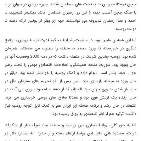
چچن فرستاده پوتین به پایتخت های مسلمان شدند. چهره پوتین در جهان عرب
با جنگ چچن آسیب دید؛ از این رو، رهبران مسلمان مانند مینتیمر شیمییف یا
احمد و بعدا رمضان قدیروف می توانستند جهه ای بهتر از پوتین ارائه دهند تا
دولت روسیه.
اما این همه ی ماجرا نبود. در حقیقت، شرایط تحکیم قدرت توسط پوتین با وقایع
دیگری در خاورمیانه که ورود مجدد به منطقه را مطلوب می ساختند، همزمان
شده بود. روسیه چندین شریک در منطقه داشت که در دهه 2000 وضعیت آنها در
حال بهبود بود. سوریه، متحد همیشگی، اصلاحات اقتصادی مهمی را تحت رهبر
جوان خود، بشار اسد، انجام داده و کمک روسیه را خواستار شده بود. عراق در
حال ورود به مرحله بازسازی بود. لیبی پس از لغو تحریم های سازمان ملل در
حال باز شدن به روی جهان بود. الجزایر که از دهه سیاه خود بیرون می آمد، در
حال ارتقاء یک ارتش قوی بود و عمدتا سلاح های روسی خریداری می کرد.
اقتصاد در حال رشد و برنامه هسته ای ایران هم به کمک قابل توجه روسیه نیاز
داشت. ترکیه هم از نظر اقتصادی به رونق رسیده بود.
اما به طور کلی، روابط تجاری بین روسیه و منطقه مِنا، صرف نظر از ابتکارات
دولت، محدود باقی ماند. این روابط ارتقاء یافت و از حدود 4.1 میلیارد دلار در