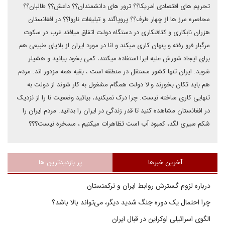
تحریم های اقتصادی امریکا؟؟ ترور های دانشمندان؟؟ داعش؟؟ طالبان؟؟
محاصره مرز ها از چهار طرف؟؟ پروپاگند و تبلیغات ناروا؟؟ در افغانستان
هزران نابکاری و کثافتکاری در دستگاه دولت اتفاق میافتد غرب در سکوت
مرگبار فرو رفته و پنهان کاری میکند و انا در مورد ایران از بلایای طبیعی هم
برای ایجاد شورش علیه ایرا استفاده میکنند، کمی بخود بیائید و هشیلر
شوید. ایران تنها کشور مستقل در منطقه است ، بقیه همه مزدور اند. مردم
هم باید تکان بخورند و لا دولت همگام مشغول به کار شوند از دولت به
تنهایی کاری ساخته نیست. چرا درک نمیکنید، بیائید وضعیت نا را از نزدیک
در افغانستان مشاهده کنید تا قدر زندگی در ایران را بدانید. مردم ایران را
شکم سیری لگد، کمبود آب است تظاهرات میکنیم ، مسخره نیست؟؟؟
آخرین خبرها
پر بازدیدترین ها
درباره لزوم گسترش روابط ایران و ترکمنستان
چرا احتمال یک دوره جنگ شدید دیگر، می‌تواند بالا باشد؟
الگوی اسرائیلی اوکراین در قبال ایران