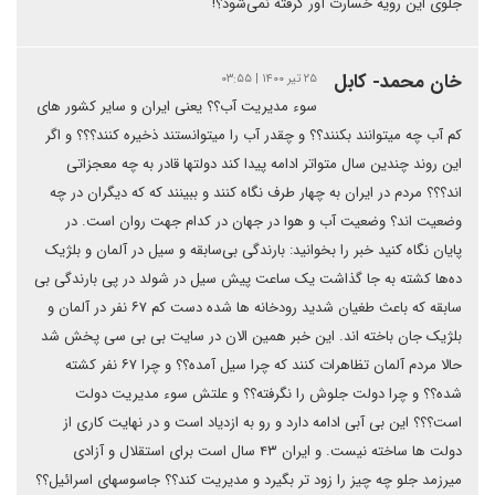
جلوی این رویه خسارت آور گرفته نمی‌شود؟!
خان محمد- کابل
۲۵ تیر ۱۴۰۰ | ۰۳:۵۵
سوء مدیریت آب؟؟ یعنی ایران و سایر کشور های
کم آب چه میتوانند بکنند؟؟ و چقدر آب را میتوانستند ذخیره کنند؟؟؟ و اگر
این روند چندین سال متواتر ادامه پیدا کند دولتها قادر به چه معجزاتی
اند؟؟؟ مردم در ایران به چهار طرف نگاه کنند و ببینند که که دیگران در چه
وضعیت اند؟ وضعیت آب و هوا در جهان در کدام جهت روان است. در
پایان نگاه کنید خبر را بخوانید: بارندگی بی‌سابقه و سیل در آلمان و بلژیک
ده‌ها کشته به جا گذاشت یک ساعت پیش سیل در شولد در پی بارندگی بی
سابقه که باعث طغیان شدید رودخانه ها شده دست کم ۶۷ نفر در آلمان و
بلژیک جان باخته اند. این خبر همین الان در سایت بی بی سی پخش شد
حالا مردم آلمان تظاهرات کنند که چرا سیل آمده؟؟ و چرا ۶۷ نفر کشته
شده؟؟ و چرا دولت جلوش را نگرفته؟؟ و علتش سوء مدیریت دولت
است؟؟؟ این بی آبی ادامه دارد و رو به ازدیاد است و در نهایت کاری از
دولت ها ساخته نیست. و ایران ۴۳ سال است برای استقلال و آزادی
میرزمد جلو چه چیز را زود تر بگیرد و مدیریت کند؟؟ جاسوسهای اسرائیل؟؟