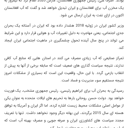
بودند. اشرف غنی، رئیس جمهوری افغانستان، مارس 2020 اعلام کرد که نیمروز به
یک مخزن آب برای افغانستان و ایران تبدیل خواهد شد و گفت که آب افغانستان
اکنون در ازای نفت به ایران ارسال می شود.
وزیر کشور ایران در ژوئیه 2018 هشدار داده بود که ایران در آستانه یک بحران
جدی اجتماعی، یعنی مهاجرت به دلیل تغییرات آب و هوایی قرار دارد و این شرایط
می تواند در پنج سال آینده تحول چشمگیری در ماهیت اجتماعی ایران ایجاد
کند.
تمرکز صنایعی که آب زیادی مصرف می کنند در استان هایی که منابع آب کافی
ندارند، نتیجه سیاست گذاری های ضعیف است که سابقه برخی از آنها به پیش از
انقلاب بازمی گردد. با این حال، واقعیت این است که بسیاری از مشکلات امروز
نتیجه مستقیم سوء مدیریت و فساد است.
رسیدگی به بحران آب برای ابراهیم رئیسی، رئیس جمهوری منتخب، یک فوریت
خواهد بود. دولت حسن روحانی بارها به تحریم های ایالات متحده به عنوان یکی
از عوامل اصلی مشکلات محیط زیست اشاره کرده، اما اگر ایران و آمریکا به توافق
هسته ای سال 2015 برگردند، این بهانه دیگر وجود نخواهد داشت. تنها با تعریف
مجدد سیاست های کشاورزی ایران و صرفه جویی و مصرف بهینه آب است که
ایران می تواند این بحران رو به وخامت را حل کند.