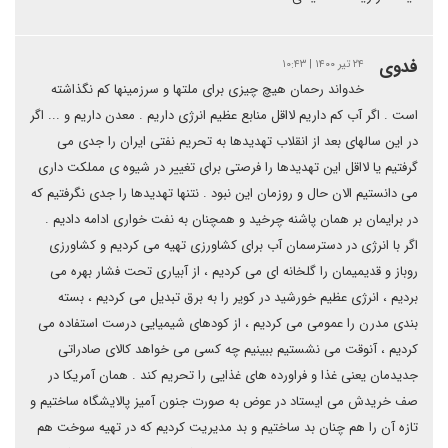
فدوی
۲۴ تیر ۱۴۰۰ | ۱۰:۴۳
خدواند رحمان هیچ چیزی برای ملتها و سرزمینها کم نگذاشته
است . اگر آب کم داریم لااقل منابع عظیم انرژی داریم . معدن داریم و ... اگر
در این سالهای بعد از انقلاب تهدیدها به تحریم نفتی ایران را جدی می
گرفتیم یا لااقل این تهدیدها را فرصتی برای تغییر در شیوه ی مملکت داری
می دانستیم الان حال و روزمان این نبود . نتنها تهدیدها را جدی نگرفتیم که
در برایمان بر همان پاشنه چرخید و همچنان به نفت خواری ادامه دادیم .
اگر با انرژی در دسترسمان آب برای کشاورزی تهیه می کردیم و کشاورزی
روباز و قدیمیمان را گلخانه ای می کردیم ، از آبیاری تحت فشار بهره می
بردیم ، انرژی عظیم خورشید در کویر را به برق تبدیل می کردیم ، بسته
بندی مدرن را عمومی می کردیم ، از کودهای شیمیایی درست استفاده می
کردیم ، آنوقت می نشستیم ببینیم چه کسی می خواهد کالای صادراتی
جدیدمان یعنی غذا و فراورده های غذایی را تحریم کند . همان آمریکا در
صف خریدش می ایستاد در عوض به صورت جنون آمیز پالایشگاه ساختیم و
تازه آن را هم چنان بد ساختیم و بد مدیریت کردیم که در تهیه سوخت هم