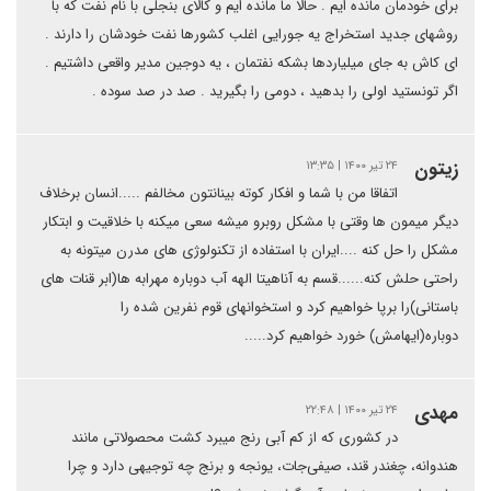
برای خودمان مانده ایم . حالا ما مانده ایم و کالای بنجلی با نام نفت که با
روشهای جدید استخراج یه جورایی اغلب کشورها نفت خودشان را دارند .
ای کاش به جای میلیاردها بشکه نفتمان ، یه دوجین مدیر واقعی داشتیم .
اگر تونستید اولی را بدهید ، دومی را بگیرید . صد در صد سوده .
زیتون
۲۴ تیر ۱۴۰۰ | ۱۳:۳۵
اتفاقا من با شما و افکار کوته بینانتون مخالفم .....انسان برخلاف
دیگر میمون ها وقتی با مشکل روبرو میشه سعی میکنه با خلاقیت و ابتکار
مشکل را حل کنه ....ایران با استفاده از تکنولوژی های مدرن میتونه به
راحتی حلش کنه......قسم به آناهیتا الهه آب دوباره مهرابه ها(ابر قنات های
باستانی)را برپا خواهیم کرد و استخوانهای قوم نفرین شده را
دوباره(ایهامش) خورد خواهیم کرد.....
مهدی
۲۴ تیر ۱۴۰۰ | ۲۲:۴۸
در کشوری که از کم آبی رنج میبرد کشت محصولاتی مانند
هندوانه، چغندر قند، صیفی‌جات، یونجه و برنج چه توجیهی دارد و چرا