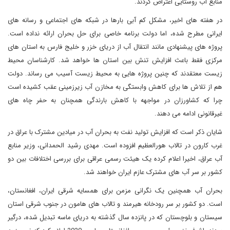
منابع آب روستایی اعتراض کردند.
در هفته های اخیر، مشکل کم آبی بارها در شبکه های اجتماعی و رسانه های
ایرانی مطرح شده، اما دولت برنامه خاصی برای حل بحران ارائه نداده است.
پروژه های پیشنهادی مانند انتقال آب از دریای خزر و خلیج فارس به استان های
مرکزی فقط باعث افزایش تنش بین استان ها خواهد شد. کارشناسان محیط
زیست معتقدند که چنین پروژه هایی به محیط زیست آسیب می رساند. دولت
هم از تلاش ها برای کاهش وابستگی به مخازن آب زیرزمینی عقب کشیده است
چرا که کشاورزان در مواجهه با کاهش بارندگی همچنان به حفر چاه های
غیرقانونی ادامه می دهند.
شایان ذکر است که افزایش تولید نفت به بحران آب در میادین مشترک با عراق در
غرب کارون در تالاب هورالعظیم افزوده است. مهدی رشید الحمدانی، وزیر منابع
آب عراق، اخیرا اعلام کرده یک هیئت رسمی عراقی برای بررسی اختلافات بین دو
کشور بر سر آب های مشترک عازم ایران خواهند شد.
بحران آب همچنین یک نگرانی مزمن برای همسایه شرقی ایران، افغانستان،
است. دو کشور بر سر رودخانه هیرمند و تالاب های هامون در جنوب شرقی استان
سیستان و بلوچستان که در پانزده سال گذشته به دریای ماسه تبدیل شده، درگیر