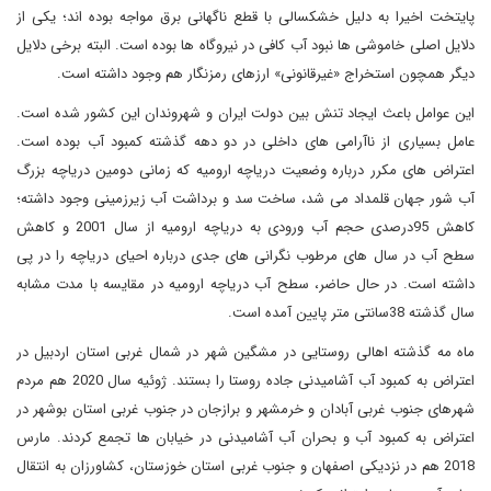
پایتخت اخیرا به دلیل خشکسالی با قطع ناگهانی برق مواجه بوده اند؛ یکی از
دلایل اصلی خاموشی ها نبود آب کافی در نیروگاه ها بوده است. البته برخی دلایل
دیگر همچون استخراج «غیرقانونی» ارزهای رمزنگار هم وجود داشته است.
این عوامل باعث ایجاد تنش بین دولت ایران و شهروندان این کشور شده است.
عامل بسیاری از ناآرامی های داخلی در دو دهه گذشته کمبود آب بوده است.
اعتراض های مکرر درباره وضعیت دریاچه ارومیه که زمانی دومین دریاچه بزرگ
آب شور جهان قلمداد می شد، ساخت سد و برداشت آب زیرزمینی وجود داشته؛
کاهش 95درصدی حجم آب ورودی به دریاچه ارومیه از سال 2001 و کاهش
سطح آب در سال های مرطوب نگرانی های جدی درباره احیای دریاچه را در پی
داشته است. در حال حاضر، سطح آب دریاچه ارومیه در مقایسه با مدت مشابه
سال گذشته 38سانتی متر پایین آمده است.
ماه مه گذشته اهالی روستایی در مشگین شهر در شمال غربی استان اردبیل در
اعتراض به کمبود آب آشامیدنی جاده روستا را بستند. ژوئیه سال 2020 هم مردم
شهرهای جنوب غربی آبادان و خرمشهر و برازجان در جنوب غربی استان بوشهر در
اعتراض به کمبود آب و بحران آب آشامیدنی در خیابان ها تجمع کردند. مارس
2018 هم در نزدیکی اصفهان و جنوب غربی استان خوزستان، کشاورزان به انتقال