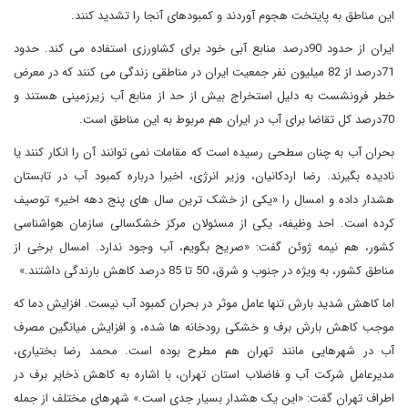
این مناطق به پایتخت هجوم آوردند و کمبودهای آنجا را تشدید کنند.
ایران از حدود 90درصد منابع آبی خود برای کشاورزی استفاده می کند. حدود
71درصد از 82 میلیون نفر جمعیت ایران در مناطقی زندگی می کنند که در معرض
خطر فرونشست به دلیل استخراج بیش از حد از منابع آب زیرزمینی هستند و
70درصد کل تقاضا برای آب در ایران هم مربوط به این مناطق است.
بحران آب به چنان سطحی رسیده است که مقامات نمی توانند آن را انکار کنند یا
نادیده بگیرند. رضا اردکانیان، وزیر انرژی، اخیرا درباره کمبود آب در تابستان
هشدار داده و امسال را «یکی از خشک ترین سال های پنج دهه اخیر» توصیف
کرده است. احد وظیفه، یکی از مسئولان مرکز خشکسالی سازمان هواشناسی
کشور، هم نیمه ژوئن گفت: «صریح بگویم، آب وجود ندارد. امسال برخی از
مناطق کشور، به ویژه در جنوب و شرق، 50 تا 85 درصد کاهش بارندگی داشتند.»
اما کاهش شدید بارش تنها عامل موثر در بحران کمبود آب نیست. افزایش دما که
موجب کاهش بارش برف و خشکی رودخانه ها شده، و افزایش میانگین مصرف
آب در شهرهایی مانند تهران هم مطرح بوده است. محمد رضا بختیاری،
مدیرعامل شرکت آب و فاضلاب استان تهران، با اشاره به کاهش ذخایر برف در
اطراف تهران گفت: «این یک هشدار بسیار جدی است.» شهرهای مختلف از جمله