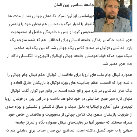
جامعه شناسی بین الملل
دیپلماسی ایرانی:
تمرکز نگاه‌های جهانی بعد از مدت ها
کلنجار با اخبار مرگ و بدحالی هم نوعان خود با پاندمی
منحوس کرونا و یاس و دلمردگی حاصل از محدودیت
های شدید حاکم بر زندگی جامعه انسانی برای لحظاتی هم که شده متوجه یک
بازی تماشایی فوتبال در سطح کلاس یک جهانی شد که بین یک تیم صاحب
سبک مورد علاقه فوتبالدوستان جامعه جهانی ایتالیای آتزوری با انگلستان ناکام از
جام های معتبر شد.
همواره فینال جام ملت‌های اروپا برای علاقمندان فوتبال حکم فینال جام جهانی را
داشته چرا که قسمت اعظم جذابیت های ویژه فوتبال با بازیکنان خارق العاده و
لیگ های تماشایی در قاره سبز واقع شده است. در واقع می توان گفت فوتبال
منهای قاره سبز هیچ جذابیتی در خود نخواهد داشت و در این بین در فوتبال اروپا
تیم‌های ملی آلمان و ایتالیا به دلیل سبک و سیاق تاکتیکی و تکنیکی و بهره مندی
از ظرفیت بازیکنان سطح یک کلاس جهانی از محبوبیت و علاقمندان خاص خود
همراه هستند که حضور آنها در رقابت‌های فینال همواره نگاه و تمرکز جامعه
جهانی را به خود گسیل داشته است. تماشای این فینال جذاب برای دقایقی هم که