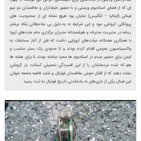
ای که از فضای استادیوم ویمبلی و با حضور طرفداران و علاقمندان دو تیم
فینالی (ایتالیا – انگلیس) نمایان بود هیچ نشانه ای از محدودیت های
پروتکلی کرونایی نبود و این شرایط نه به دلیل بی ملاحظاتی بلکه بیشتر
ریشه در مدیریت مدبرانه و هوشمندانه مدیران برگزاری جام ملت‌های اروپا
با همکاری همدلانه دولت‌های اروپایی داشت که قبل از آغاز مسابقات به
واکسیناسیون عمومی اقدام کرده بودند و تا حدودی یک بستر مناسب و
ایمن برای حضور مردم در استادیوم ها محیا ساخته بودند تا برای هفته ها
هم که شده مردمانشان را از این افسردگی تحمیلی کسالت بار کرونایی
نجات دهند که از اقبال خوش علاقمندان فوتبال و شاید قاطبه جامعه جهانی
این فینال یکی از بازی‌های به یادماندنی تاریخ فوتبال به ثبت رسید.