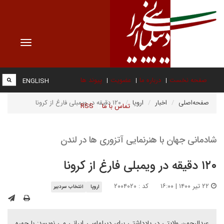
Toggle
vigation
صفحه نخست
درباره ما
عضویت
پیوند ها
ENGLISH
صفحه‌اصلی
اخبار
اروپا
۱۲۰ دقیقه در ویمبلی فارغ از کرونا
تماس با ما
RSS
شادمانی جهان با هنرنمایی آتزوری ها در لندن
۱۲۰ دقیقه در ویمبلی فارغ از کرونا
۲۲ تیر ۱۴۰۰ | ۱۶:۰۰
کد : ۲۰۰۴۰۲۰
اروپا
انتخاب سردبیر
عبدالرحمن ولایتی در یادداشتی برای دیپلماسی ایرانی می نویسد: با چهره