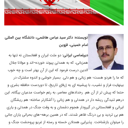
نویسنده: دکتر سید عباس هاشمی، دانشگاه بین المللی
امام خمینی، قزوین
دیپلماسی ایرانی:
دو ملت ایران و افغانستان نه تنها به
همزبانی، که به همدلی پیوند خورده¬اند و مولانا جلال
الدین درست فرمود که این از آن بهتر است و چه خوب
که ما را هردو هست؛ هم زبانی و هم دلی. بسیار خوشی و اندوه مشترک در
بینهایت فراز و نشیب، با پیشینه ای به ژرفای تاریخ، تا دوردست حافظه بشری و
حتما که پیش تر از آن هم. رخدادهای معاصر، به رغم خواست مدعیان بیگانه، این
درهم تنیدگی ریشه دار در همدلی و هم زبانی را آشکارتر ساخته؛ هم ریشگان
ایرانی و افغانستانی در گیرودار هجوم دشمنان و به وقت جنگ در همدلی و یاری
هم بی تردید و بی درنگ ظاهر شدند، که در همین برهه¬های بحرانی یاران جانی
را میتوان بازشناخت. پذیرایی همدلان خسته و رسته از غریو پروحشت جنگ و