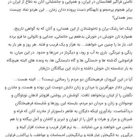
ناامنی فراگیر افغانستان در ایران، و همپایی و جانفشانی آنان به دفاع از ایران در
برابر هجوم پرحجم و نابهنگام دست پروده ددان زمان... این هردو نماد چیست
بجز همدلی؟
اینک اما رشک بران و ناخوشدلان از این همدلی، و آنان که به گواهی تاریخ،
همواره نان خویش در خورش بدطعم بی خانمانی، جدایی و ناتوانی ما فرو برده
اند، باز ما را چنین می خواهند... به هزار و یک فریب و فتنه. هر روز و هر بار به
رنگی و نیرنگی. باری به آب و رود، و دیگرباز در مرزها و حدود. در این میان، به
فراموشی گذشته ها و خستگی ها و گاه دلبستگی ها، به وعده های البته هیچگاه
به بار ننشسته دل خوش داشته و دارند این بیگانگان دژرفتار.
آیا در این گیرودار، فرهیختگان دو مردم را رسالتی نیست؟ ... البته هست...
پیمان دادار مهرآفرین با مردان و زنان دانش دوست این بوده و هست، و ماندن و
نگفتن را از اینان برنخواهد تافت. کوشش در روشنی افزونتر اذهان نوباوگان و
نوجوانان و زنان و مردان دو مردم، بایسته این روزها و شایستهِ فرهیختگان
دردآشناست. یادآوری اینکه دایگان به ظاهر دلسوزتر از مادرند آنان که فراه و
شبرغان و مزار و هرات و کابل را از تهران و تبریز و کاشان و آمل بیگانه و با هم
دشمن می خواهند و می نمایانند ...به نرم افزار فریب و سخت افزار کینه و
درگیری. به انگیختن غبار فتنه و برانگیختن احساسات و عواطف، با پراکندن فراوان