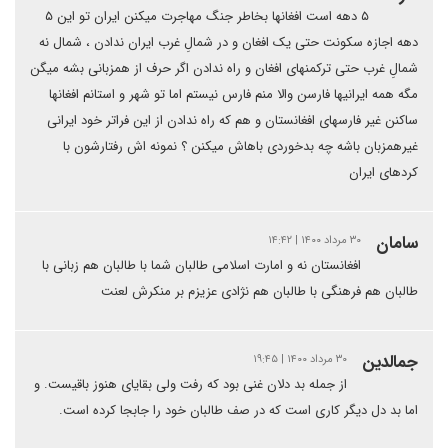
۵ دهه است افغانها بخاطر جنگ مهاجرت میکنن ایران تو این ۵
دهه اجازه سکونت حتی یک افغان و در شمالِ غرب ایران ندادن ، شمال نه
شمالِ غرب حتی ترکمنهای افغان و راه ندادن اگر حرف از همزبانی بشه میگن
مگه همه ایرانیها فارسن والا منم فارس نیستم اما تو شهر و استانم افغانها
ساکنن غیر فارسهای افغانستان و هم که راه ندادن از این فراتر خود ایرانی
غیرهمزبان باشه چه بدخوردی باهاش میکنن ؟ نمونه اش رفتارشون با
کردهای ایران
سامان
۳۰ مرداد ۱۴۰۰ | ۱۴:۴۲
افغانستان نه و امارت اسلامی طالبان شما با طالبان هم زبانی با
طالبان هم فرهنگی با طالبان هم نژادی عزیزم بر منکرش لعنت
جمالدین
۳۰ مرداد ۱۴۰۰ | ۱۹:۴۵
از جمله بد دلان غنی بود که رفت ولی بقایای هنوز باقیست. و
اما بد دل دیگر کاری است که در صف طالبان خود را جابجا کرده است.