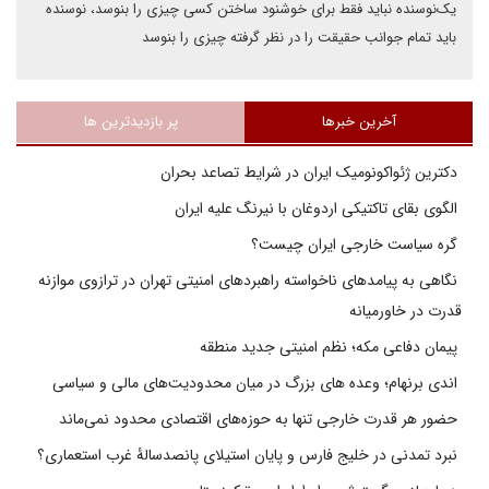
یک‌نوسنده نباید فقط برای خوشنود ساختن کسی چیزی را بنوسد، نوسنده
باید تمام جوانب حقیقت را در نظر گرفته چیزی را بنوسد
آخرین خبرها
پر بازدیدترین ها
دکترین ژئواکونومیک ایران در شرایط تصاعد بحران
الگوی بقای تاکتیکی اردوغان با نیرنگ علیه ایران
گره سیاست خارجی ایران چیست؟
نگاهی به پیامدهای ناخواسته راهبردهای امنیتی تهران در ترازوی موازنه
قدرت در خاورمیانه
پیمان دفاعی مکه؛ نظم امنیتی جدید منطقه
اندی برنهام؛ وعده های بزرگ در میان محدودیت‌های مالی و سیاسی
حضور هر قدرت خارجی تنها به حوزه‌های اقتصادی محدود نمی‌ماند
نبرد تمدنی در خلیج فارس و پایان استیلای پانصدسالۀ غرب استعماری؟