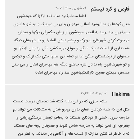
فارس و کرد نیستم
۰۹ شهریور ۱۴۰۰ | ۲۰:۰۱
لطفا منتشرکنید متاسفانه ترکها که خودشون
حتی کردها رو تو ارومیه اضافی میدونن و ایرانی غیرترک و تو شهرهاشون
نمیپذیرن چه برسه به افغانها خودشون از زمان حکمرانی ترکها و بعدش
مهاجرت کردن شهرهای غیرترک و چشم دیدن افغانها رو تو شهرهای دیگه
هم ندارن از اتحادیه ترک میگن و موقع بهره کشی مثل اردوغان ازبکها رو
میخوان از ترکمنستان میگن اما تو تمام این سالها حتی یک ازبک و ترکمن
و تو شهرهاشون راه ندادن تازه جاهای دیگه هم مهاجران افغان و می بینن
مسخره میکنن همین کارشکنیهاشون سد راه مهاجران افغانه
Hakima
۰۹ دی ۱۴۰۳ | ۲۰:۴۴
سلام چیزی که در این‌مقاله گفته شد تمامش درست نیست
مثل این که همه کودکان افغان بدون روبرو شدن به مشکلات می تواند بم
مدرسه بیرود. خیلی از کودکان هستند که بخاطر تبعض فرهنگی،زبانی و
جغرافیه ای نمی تواند به مدرسه شامل شوند و همچنان بچه های هستند
که با خاطر نداشتن مدارک از کسب علم و آگاهی باز ماندند. به نظر من