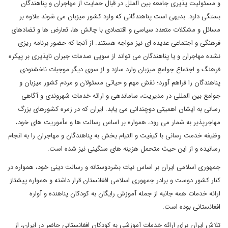
و مسئولیت پذیری جامعه بین الملل در قبال حمایت از مهاجران و پناهندگان
بستگی دارد. بدیهی است پناهندگانی که وارد کشور میزبان می شوند علاوه بر
مسائل و مشکلات متعدد سیاسی و اقتصادی با چالش ها، تعارض ها و تضادهای
فرهنگی و اجتماعی عدیده ای نیز مواجه هستند. از آنجا که حضور برنامه ریزی
نشده مهاجران و یا پناهندگان می تواند از سویی صدمات جبران ناپذیری بر پیکره
فرهنگ و اجتماع جوامع میزبان وارد سازد و از سوی دیگر موجبات ناخشنودی
پناهندگان را فراهم آورد؛ نقش مهم و حیاتی مسئولان و مردم کشور میزبان و
جوامع بین المللی در مدیریت، ساماندهی و ارائه خدمات شهروندی و آگاهی
رسانی به ایشان اهمیتی دوچندانی می یابد. ایران که در زمره کشورهای بزرگ
مهاجرپذیر به شمار می رود، همواره بر اساس رسالت ها و مأموریت های خود،
وظیفه خدمت رسانی با کیفیت و التیام بخش به پناهندگان و مهاجران را به انجام
رسانیده و از این حیث متحمل هزینه های سنگینی نیز شده است.
جمهوری اسلامی ایران بر اساس نیات بشردوستانه و رسالت دینی خود، همواره در
کنار کشور دوست و برادر جمهوری اسلامی افغانستان قرار داشته و همواره پیشتاز
ارائه خدمات همه جانبه از جمله آموزش رایگان به کودکان پناهنده و آواره
افغانستانی بوده است.
تلاش ایران برای ارائه خدمات آموزشی به کودکان افغانستانی حاضر در ایران، از