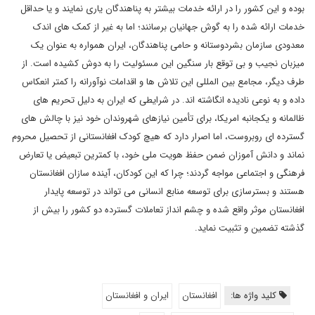
بوده و این کشور را در ارائه خدمات بیشتر به پناهندگان یاری نمایند و یا حداقل
خدمات ارائه شده را به گوش جهانیان برسانند؛ اما به غیر از کمک های اندک
معدودی سازمان بشردوستانه و حامی پناهندگان، ایران همواره به عنوان یک
میزبان نجیب و بی توقع بار سنگین این مسئولیت را به دوش کشیده است. از
طرف دیگر، مجامع بین المللی این تلاش ها و اقدامات نوآورانه را کمتر انعکاس
داده و به نوعی نادیده انگاشته اند. در شرایطی که ایران به دلیل تحریم های
ظالمانه و یکجانبه امریکا، برای تأمین نیازهای شهروندان خود نیز با چالش های
گسترده ای روبروست، اما اصرار دارد که هیچ کودک افغانستانی از تحصیل محروم
نماند و دانش آموزان ضمن حفظ هویت ملی خود، با کمترین تبعیض یا تعارض
فرهنگی و اجتماعی مواجه گردند؛ چرا که این کودکان، آینده سازان افغانستان
هستند و بسترسازی برای توسعه منابع انسانی می تواند در توسعه پایدار
افغانستان موثر واقع شده و چشم انداز تعاملات گسترده دو کشور را بیش از
گذشته تضمین و تثبیت نماید.
کلید واژه ها:
افغانستان
ایران و افغانستان