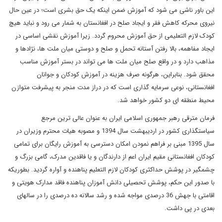
این باور ناشی می شود که آموزش ضمن اینکه یک حق بشری است؛ در عین حال
نیروی محرکه کاهش فقر و ایجاد صلح در افغانستان به شمار می رود و نباید هیچ
کودک لازم التعلیمی از حق آموزش محروم گردد. زیرا آموزش نقشی اساسی در
ایجاد مفاهمه، بالا رفتن آستانه تحمل و صلح و دوستی میان ملت ها، نژادها و
مذاهب دارد و در واقع صلح میان ملت ها می تواند در بستر آموزش مناسب
محقق شود. بنابراین، هرگونه صرف هزینه در آموزش کودکان و جوانان
افغانستانی، نوعی سرمایه گذاری است که در دراز مدت منجر به پیشرفت متوازن
محیط منطقه ای دو کشور خواهد شد.
فرمان مترقی رهبر جمهوری اسلامی ایران به عنوان عالی ترین مرجع
سیاستگذاری کشور در اردیبهشت سال 1394 و مصوبه هیات محترم وزیران در
سال 1395 مبنی بر فراهم نمودن امکان دسترسی به آموزش رایگان برای تمامی
کودکان افغانستانی مقیم ایران اعم از دارندگان و یا فاقدین مدرک، گامی بزرگ و
چشمگیر در پوشش حداکثری کودکان لازم التعلیم پناهنده و آواره گردید. بطوریکه
با صدور این حکم، پوشش تحصیلی دانش آموزان پناهنده فاقد مدارک هویتی و
اقامتی با جهش 36 درصدی مواجه شده و رشد سالانه ده درصدی را در سالهای
بعدی در پی داشت.