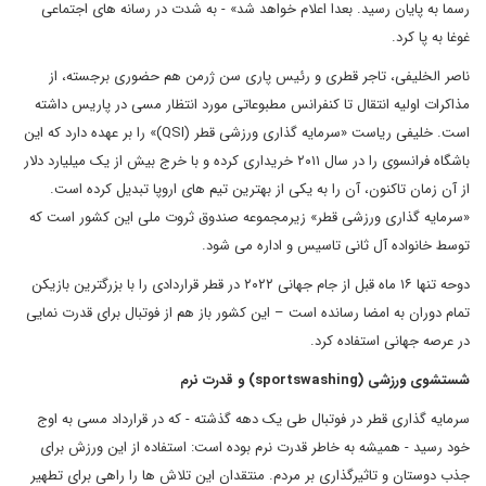
رسما به پایان رسید. بعدا اعلام خواهد شد» - به شدت در رسانه های اجتماعی
غوغا به پا کرد.
ناصر الخلیفی، تاجر قطری و رئیس پاری سن ژرمن هم حضوری برجسته، از
مذاکرات اولیه انتقال تا کنفرانس مطبوعاتی مورد انتظار مسی در پاریس داشته
است. خلیفی ریاست «سرمایه گذاری ورزشی قطر (QSI)» را بر عهده دارد که این
باشگاه فرانسوی را در سال ۲۰۱۱ خریداری کرده و با خرج بیش از یک میلیارد دلار
از آن زمان تاکنون، آن را به یکی از بهترین تیم های اروپا تبدیل کرده است.
«سرمایه گذاری ورزشی قطر» زیرمجموعه صندوق ثروت ملی این کشور است که
توسط خانواده آل ثانی تاسیس و اداره می شود.
دوحه تنها ۱۶ ماه قبل از جام جهانی ۲۰۲۲ در قطر قراردادی را با بزرگترین بازیکن
تمام دوران به امضا رسانده است – این کشور باز هم از فوتبال برای قدرت نمایی
در عرصه جهانی استفاده کرد.
شستشوی ورزشی (sportswashing) و قدرت نرم
سرمایه گذاری قطر در فوتبال طی یک دهه گذشته - که در قرارداد مسی به اوج
خود رسید - همیشه به خاطر قدرت نرم بوده است: استفاده از این ورزش برای
جذب دوستان و تاثیرگذاری بر مردم. منتقدان این تلاش ها را راهی برای تطهیر