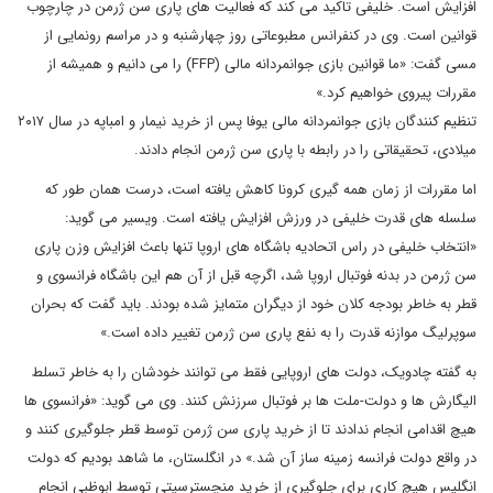
افزایش است. خلیفی تاکید می کند که فعالیت های پاری سن ژرمن در چارچوب
قوانین است. وی در کنفرانس مطبوعاتی روز چهارشنبه و در مراسم رونمایی از
مسی گفت: «ما قوانین بازی جوانمردانه مالی (FFP) را می دانیم و همیشه از
مقررات پیروی خواهیم کرد.»
تنظیم کنندگان بازی جوانمردانه مالی یوفا پس از خرید نیمار و امباپه در سال ۲۰۱۷
میلادی، تحقیقاتی را در رابطه با پاری سن ژرمن انجام دادند.
اما مقررات از زمان همه گیری کرونا کاهش یافته است، درست همان طور که
سلسله های قدرت خلیفی در ورزش افزایش یافته است. ویسیر می گوید:
«انتخاب خلیفی در راس اتحادیه باشگاه های اروپا تنها باعث افزایش وزن پاری
سن ژرمن در بدنه فوتبال اروپا شد، اگرچه قبل از آن هم این باشگاه فرانسوی و
قطر به خاطر بودجه کلان خود از دیگران متمایز شده بودند. باید گفت که بحران
سوپرلیگ موازنه قدرت را به نفع پاری سن ژرمن تغییر داده است.»
به گفته چادویک، دولت های اروپایی فقط می توانند خودشان را به خاطر تسلط
الیگارش ها و دولت-ملت ها بر فوتبال سرزنش کنند. وی می گوید: «فرانسوی ها
هیچ اقدامی انجام ندادند تا از خرید پاری سن ژرمن توسط قطر جلوگیری کنند و
در واقع دولت فرانسه زمینه ساز آن شد.» در انگلستان، ما شاهد بودیم که دولت
انگلیس هیچ کاری برای جلوگیری از خرید منچسترسیتی توسط ابوظبی انجام