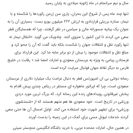
سال و نیم سرانجام در ماه ژانویه میلادی به پایان رسید.
تنها چند ماه پس از شروع این بحران، پاری سن ژرمن رکوردها را شکسته و با
نیمار، ستاره برزیلی قراردادی به ارزش ۲۲۲ میلیون یورو بست. بسیاری آن را به
عنوان یک بیانیه جسورانه مالی و سیاسی در نظر گرفتند، چرا که همسایگان قطر
سعی می کردند تا این کشور را منزوی کنند. چادویک می گوید: «انتقال نیمار نه
تنها رکورد نقل و انتقالات جهان را شکست بلکه باید گفت که آن را محو کرد و
مبلغ نقل و انتقالات موجود را بیش از دو برابر جابه جا کرد. این قرارداد برای
فرستادن پیامی به ویژه به عربستان سعودی و امارات امضا شد.» رقابت در خلیج
فارس به دیگر نقاط جهان فوتبال سرایت کرده است.
رسانه دولتی بی ان اسپورتس قطر به دنبال غرامت یک میلیارد دلاری از عربستان
سعودی است، چرا که اپراتور ماهواره ای مستقر در ریاض چندی پیش اقدام به
پخش غیرقانونی رویدادهای زنده این رسانه کرد، که بزرگ ترین مورد دزدی
ورزشی در تاریخ است. خود سعودی ها هم متهم هستند که از «شستشوی
ورزشی» برای تطهیر شهرت خود استفاده می کنند. اوایل امسال آن ها حتی سعی
کردند خدمات لیونل مسی برای کمک در این زمینه را بدست آورند.
در همین حال، امارات متحده عربی، با خرید باشگاه انگلیسی منچستر سیتی