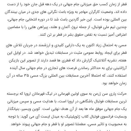
قطر از زمان کسب حق میزبانی جام جهانی در یک دهه قبل جان خود را از دست
داده اند، وضعیت کارگران مهاجر به ویژه باعث نگرانی های جدی در میان بینندگان
بین المللی بوده است. این خبر گاردین باعث شد تا در دوره انتخابی جام جهانی،
چندین تیم ملی فوتبال، از جمله نروژ، آلمان و هلند، پیراهن هایی را با مضامین
اعتراض آمیز نسبت به نقض حقوق بشر در قطر بر تن کنند.
مسی به احتمال زیاد اکنون به یک دارایی کلیدی و ارزشمند در جریان تلاش های
قطر برای ایجاد روابط عمومی مثبت در مسابقات تبدیل خواهد شد. در اوایل این
هفته، نشریه آتلانتیک گزارش داد که قطری ها قصد دارند از تصویر این بازیکن
آرژانتینی برای به حداکثر رساندن فرصت های تجاری در جام جهانی سال آینده
استفاده کنند، که احتمالا آخرین مسابقات بین المللی بزرگ مسی ۳۵ ساله در آن
زمان خواهد بود.
حرکت پاری سن ژرمن به سوی اولین قهرمانی در لیگ قهرمانان اروپا که برجسته
ترین مسابقات فوتبال باشگاهی در اروپا است، با هدایت مسی و سپس میزبانی
یک جام جهانی موفق ماه ها بعد از آن هدف نهایی است. کوین ویسیر، بنیانگذار
وبسایت فرانسوی فوتبال کلاب ژئوپلیتیک به میدل ایست آی می گوید: با توجه
به محبوبیت و تاثیر مسی، مطمئنا تصویر او با قطر و جام جهانی پیوند خواهد