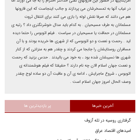
امریکاییها در حضور این قارونهای نفتی حداکثر احترام را به جا می آورند اما
در غیاب آنها به تمسخرشان می پردازند و جالب اینجاست که این قارونها
هم می دانند که صرفا نقش لوله را بازی می کنند برای انتقال ثروت
مسلمانان به طرف مسیحیان .‌ به کدام باید مدال خوشرنگتری داد ؟ رتبه ی
مسلمانان در حماقت یا مسیحیان در سیاست . فیلم اتوبوس را حتما دیده
اید . رحمت و نعمت و دو اتوبوسی که از شهری ها خریده بودند و با آن
مسافران روستایشان را جابجا می کردند و چقدر هم به منزلتی که از کنار
شهری ها نسیبشان شده بود ، به خود می بالیدند . حدس بزنید که رحمت
و نعمت جهان اسلام الان چه نام دارند ؟ حقیقتا که فیلم هوشمندانه ی
اتوبوس ، شروع ماجرایش ، ادامه ی آن و عاقبت آن دو ساده لوح چقدر
وصف الحال امروز جهان اسلام است .
آخرین خبرها
پر بازدیدترین ها
گرفتاری روسیه در تله آزوف
امیدهای اقتصاد عراق