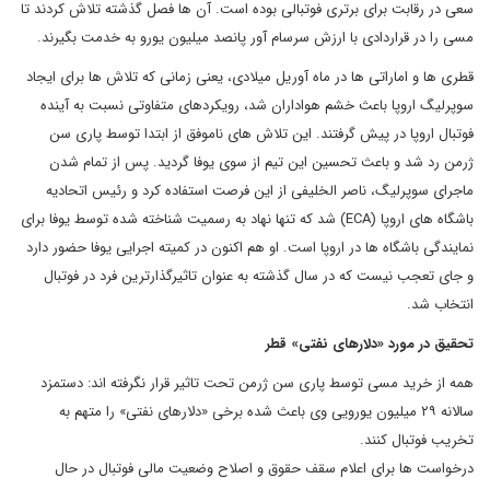
سعی در رقابت برای برتری فوتبالی بوده است. آن ها فصل گذشته تلاش کردند تا
مسی را در قراردادی با ارزش سرسام آور پانصد میلیون یورو به خدمت بگیرند.
قطری ها و اماراتی ها در ماه آوریل میلادی، یعنی زمانی که تلاش ها برای ایجاد
سوپرلیگ اروپا باعث خشم هواداران شد، رویکردهای متفاوتی نسبت به آینده
فوتبال اروپا در پیش گرفتند. این تلاش های ناموفق از ابتدا توسط پاری سن
ژرمن رد شد و باعث تحسین این تیم از سوی یوفا گردید. پس از تمام شدن
ماجرای سوپرلیگ، ناصر الخلیفی از این فرصت استفاده کرد و رئیس اتحادیه
باشگاه های اروپا (ECA) شد که تنها نهاد به رسمیت شناخته شده توسط یوفا برای
نمایندگی باشگاه ها در اروپا است. او هم اکنون در کمیته اجرایی یوفا حضور دارد
و جای تعجب نیست که در سال گذشته به عنوان تاثیرگذارترین فرد در فوتبال
انتخاب شد.
تحقیق در مورد «دلارهای نفتی» قطر
همه از خرید مسی توسط پاری سن ژرمن تحت تاثیر قرار نگرفته اند: دستمزد
سالانه ۲۹ میلیون یورویی وی باعث شده برخی «دلارهای نفتی» را متهم به
تخریب فوتبال کنند.
درخواست ها برای اعلام سقف حقوق و اصلاح وضعیت مالی فوتبال در حال