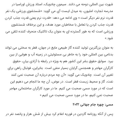
شهرت بین المللی دوحه می دانند. سیمون چادویک، استاد ورزش اوراسیا در
مدرسه تجارت املیون، به میدل ایست آی می گوید: «شستشوی ورزشی یک نفر
قدرت نرم نفر دیگر است.» وی ادامه می دهد: «قدرت نرم یعنی قدرت جذب کردن.
قدرت جذب کردن یا تعامل با مخاطبان مورد هدف، و این برخلاف شستشوی
ورزشی است که به طور گسترده ای به عنوان یک تاکتیک منحرف کننده تلقی می
شود.»
به عنوان بزرگترین تولید کننده گاز طبیعی مایع در جهان، قطر به سختی می تواند
بدنامی بین المللی خود را به خاطر بی مسئولیتی در زمینه آب و هوایی از بین
ببرد. سوابق حقوق بشر این کشور هم به ویژه در رابطه با آزادی بیان، حقوق
کارگران مهاجر و همجنس گرایان بسیار منفی است. بنابراین، فوتبال راهی برای
تغییر آن است. چادویک می گوید: «آن چه مردم درباره آن صحبت نمی کنند
نفت، گاز و محیط زیست قطر است. در عوض، آن چه ما انجام می دهیم این
است که در مورد مسی صحبت می کنیم. ما در مورد کارگران ساختمانی مهاجر
صحبت نمی کنیم، ما در مورد مسی صحبت می کنیم.»
مسی: چهره جام جهانی ۲۰۲۲
پس از آنکه روزنامه گاردین در فوریه اعلام کرد بیش از شش هزار و پانصد نفر در