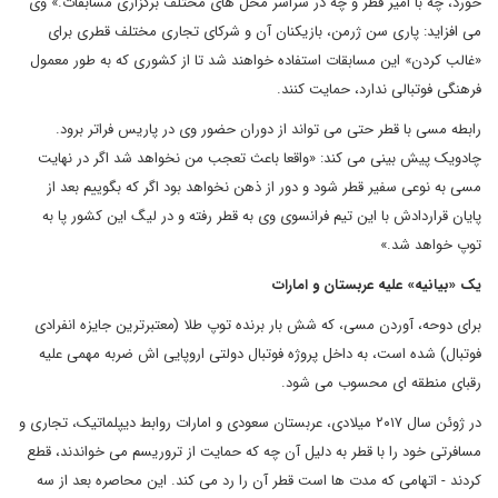
خورد، چه با امیر قطر و چه در سراسر محل های مختلف برگزاری مسابقات.» وی
می افزاید: پاری سن ژرمن، بازیکنان آن و شرکای تجاری مختلف قطری برای
«غالب کردن» این مسابقات استفاده خواهند شد تا از کشوری که به طور معمول
فرهنگی فوتبالی ندارد، حمایت کنند.
رابطه مسی با قطر حتی می تواند از دوران حضور وی در پاریس فراتر برود.
چادویک پیش بینی می کند: «واقعا باعث تعجب من نخواهد شد اگر در نهایت
مسی به نوعی سفیر قطر شود و دور از ذهن نخواهد بود اگر که بگوییم بعد از
پایان قراردادش با این تیم فرانسوی وی به قطر رفته و در لیگ این کشور پا به
توپ خواهد شد.»
یک «بیانیه» علیه عربستان و امارات
برای دوحه، آوردن مسی، که شش بار برنده توپ طلا (معتبرترین جایزه انفرادی
فوتبال) شده است، به داخل پروژه فوتبال دولتی اروپایی اش ضربه مهمی علیه
رقبای منطقه ای محسوب می شود.
در ژوئن سال ۲۰۱۷ میلادی، عربستان سعودی و امارات روابط دیپلماتیک، تجاری و
مسافرتی خود را با قطر به دلیل آن چه که حمایت از تروریسم می خواندند، قطع
کردند - اتهامی که مدت ها است قطر آن را رد می کند. این محاصره بعد از سه