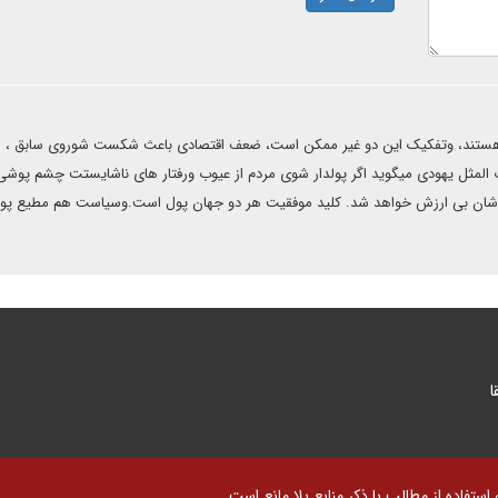
ر هستند، وتفکیک این دو غیر ممکن است، ضعف اقتصادی باعث شکست شوروی سابق ،
مثل یهودی میگوید اگر پولدار شوی مردم از عیوب ورفتار های ناشایستت چشم پوشی
زدشان بی ارزش خواهد شد‌. کلید موفقیت هر دو جهان پول است.وسیاست هم مطیع پول
ا
تفاده از مطالب با ذکر منابع بلا مانع است.