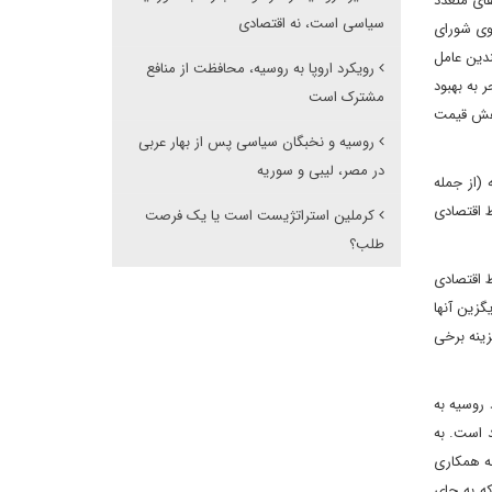
های متعدد
سیاسی است، نه اقتصادی
نده نفت (اوپک) شده است. برای نمونه، کرملین در سال 2011 گفت و گوی شورای
ه، چندین عامل
رویکرد اروپا به روسیه، محافظت از منافع
 به بهبود
مشترک است
م ها و (مهمتر از آن) کاهش قیمت
روسیه و نخبگان سیاسی پس از بهار عربی
در مصر، لیبی و سوریه
 (از جمله
ط اقتصادی
کرملین استراتژیست است یا یک فرصت
طلب؟
 اقتصادی
گزین آنها
زینه برخی
 روسیه به
د است. به
به همکاری
که به جای