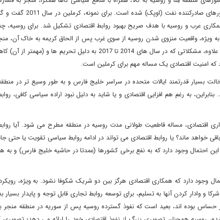
ای منطقه مِنا و روسیه به کالا، همراه با منافع سیاسی گاها همگرا، منجر به فشار
برای همکاری اقتصادی نزدیک تر به ویژه با دیگر سازمان های کشورهای صادرکن
و خلیج فارس را آغاز کرد و در سال 2013 مجمع همکاری عرب و روسیه با هدف صریح بهبود روابط اقتصادی تشکیل شد. برای روسی
به ویژه، واقعیت منزوی شدن روسیه از سوی غرب پس از الحاق کریمه به خاک آن، منجر
روابط با دیگر بازارهای نوظهور و قدرت های اقتصادی شده است. به علاوه، مشکلاتی که در سال های 2014 تا 2017 به دلیل تحری
بود که امنیت اقتصادی یک مساله مهم برای کرملین است.
الت بسیار قدرتمند ایالات متحده در سراسر خلیج فارس و به طور وسیع تر در منطقه
بنابراین، به رغم هم افزایی اقتصادی و یا شاید به دلیل نبود اراده سیاسی کافی، رواب
اری اقتصادی، مساله قاطعیت طولانی مدت روسیه در منطقه مطرح می شود. آیا روابط
قی خواهد ماند؟ یا روابط اقتصادی می تواند در ادامه روابط سیاسی تقویت یا حتی جای
این احتمال وجود دارد که به نفع برخی کشورها (عمدتا در حاشیه خلیج فارس) و به ه
تمال وجود دارد که همکاری اقتصادی هرگز بین دو شریک شکوفا نشود. به ویژه، رویکرد
کا و وادار کردن آنها به تسلیم، برای توسعه روابط تجاری قابل توجه و پایدار بسیار ب
یار حساس بوده اند، بعید است که نفوذ گسترده روسیه پس از سوریه در منطقه منجر 
ه شده، روسیه همچنان تصویری بزرگ از نفوذ اقتصادی خود را ارائه می دهد؛ تصویری 