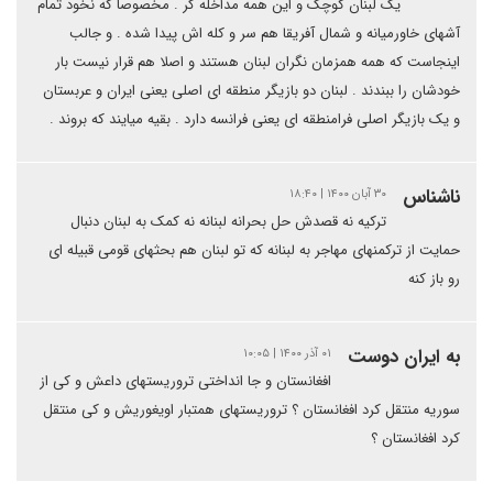
یک لبنان کوچک و این همه مداخله گر . مخصوصا که نخود تمام
آشهای خاورمیانه و شمال آفریقا هم سر و کله اش پیدا شده . و جالب
اینجاست که همه همزمان نگران لبنان هستند و اصلا هم قرار نیست بار
خودشان را ببندند . لبنان دو بازیگر منطقه ای اصلی یعنی ایران و عربستان
و یک بازیگر اصلی فرامنطقه ای یعنی فرانسه دارد . بقیه میایند که بروند .
ناشناس
۳۰ آبان ۱۴۰۰ | ۱۸:۴۰
ترکیه نه قصدش حل بحرانه لبنانه نه کمک به لبنان دنبال
حمایت از ترکمنهای مهاجر به لبنانه که تو لبنان هم بحثهای قومی قبیله ای
رو باز کنه
به ایران دوست
۰۱ آذر ۱۴۰۰ | ۱۰:۰۵
افغانستان و جا انداختی تروریستهای داعش و کی از
سوریه منتقل کرد افغانستان ؟ تروریستهای همتبار اویغوریش و کی منتقل
کرد افغانستان ؟