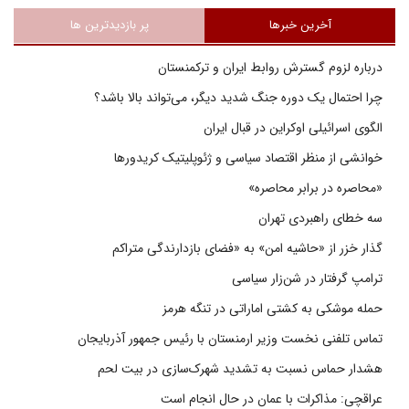
آخرین خبرها
پر بازدیدترین ها
درباره لزوم گسترش روابط ایران و ترکمنستان
چرا احتمال یک دوره جنگ شدید دیگر، می‌تواند بالا باشد؟
الگوی اسرائیلی اوکراین در قبال ایران
خوانشی از منظر اقتصاد سیاسی و ژئوپلیتیک کریدورها
«محاصره در برابر محاصره»
سه خطای راهبردی تهران
گذار خزر از «حاشیه امن» به «فضای بازدارندگی متراکم
ترامپ گرفتار در شن‌زار سیاسی
حمله موشکی به کشتی اماراتی در تنگه هرمز
تماس تلفنی نخست وزیر ارمنستان با رئیس جمهور آذربایجان
هشدار حماس نسبت به تشدید شهرک‌سازی در بیت‌ لحم
عراقچی: مذاکرات با عمان در حال انجام است