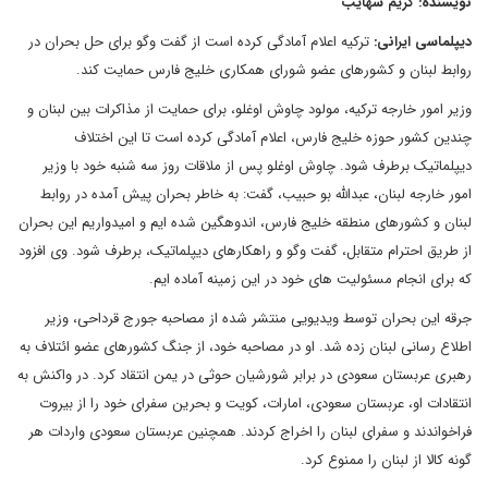
نویسنده: کریم شهایب
دیپلماسی ایرانی:
ترکیه اعلام آمادگی کرده است از گفت وگو برای حل بحران در
روابط لبنان و کشورهای عضو شورای همکاری خلیج فارس حمایت کند.
وزیر امور خارجه ترکیه، مولود چاوش اوغلو، برای حمایت از مذاکرات بین لبنان و
چندین کشور حوزه خلیج فارس، اعلام آمادگی کرده است تا این اختلاف
دیپلماتیک برطرف شود. چاوش اوغلو پس از ملاقات روز سه شنبه خود با وزیر
امور خارجه لبنان، عبدالله بو حبیب، گفت: به خاطر بحران پیش آمده در روابط
لبنان و کشورهای منطقه خلیج فارس، اندوهگین شده ایم و امیدواریم این بحران
از طریق احترام متقابل، گفت وگو و راهکارهای دیپلماتیک، برطرف شود. وی افزود
که برای انجام مسئولیت های خود در این زمینه آماده ایم.
جرقه این بحران توسط ویدیویی منتشر شده از مصاحبه جورج قرداحی، وزیر
اطلاع رسانی لبنان زده شد. او در مصاحبه خود، از جنگ کشورهای عضو ائتلاف به
رهبری عربستان سعودی در برابر شورشیان حوثی در یمن انتقاد کرد. در واکنش به
انتقادات او، عربستان سعودی، امارات، کویت و بحرین سفرای خود را از بیروت
فراخواندند و سفرای لبنان را اخراج کردند. همچنین عربستان سعودی واردات هر
گونه کالا از لبنان را ممنوع کرد.