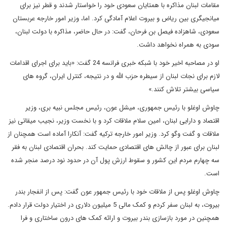
مقامات لبنان مذاکره با همتایان سعودی خود را خواستار شدند و قطر نیز برای
میانجیگری بین ریاض و بیروت اعلام آمادگی کرد. اما، وزیر امور خارجه عربستان
سعودی، شاهزاده فیصل بن فرحان، گفت: در حال حاضر، مذاکره با دولت لبنان،
سودی به همراه نخواهد داشت.
او در مصاحبه اخیر خود با شبکه خبری فرانسه 24 گفت: «باید برای اجرای اقدامات
لازم برای نجات لبنان از سیطره حزب الله و در نتیجه، کنترل ایران، گروه های
سیاسی بیشتر تلاش کنند.»
چاوش اوغلو با رئیس جمهوری، میشل عون، رئیس مجلس نبیه بری، وزیر
اقتصاد و دارایی لبنان، امین سلام ملاقات کرد و با نخست وزیر، نجیب میقاتی نیز
ملاقات و گفت وگو کرد. وزیر امور خارجه ترکیه گفت: آنکارا آماده است همچنان از
لبنان برای عبور از چالش های اقتصادی حمایت کند. بحران اقتصادی لبنان به فقر
سه چهارم مردم این کشور و سقوط ارزش پول آن در حدود نود درصد منجر شده
است.
چاوش اوغلو پس از ملاقات خود با رئیس جمهور عون گفت: پس از انفجار بندر
بیروت، به لبنان سفر کردم و کمک مالی 5 میلیون دلاری در اختیار دولت قرار دادم.
همچنین در مورد بازسازی بندر بیروت و ارائه کمک های درون ساختاری و فرا