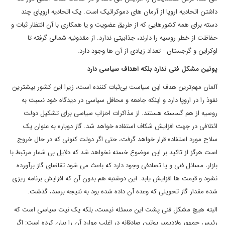
داشتن اتحادیه اروپا از آرمان های دموکراتیک است. یک اتحادیه اروپای چند
دسته برای همه کشورهایی که از طریق عضویت و یا همکاری با آن انتظار ثبات و
حفاظت از خطر روسیه را دارند، جذابیتی ندارد. از مقدونیه شمالی گرفته تا
اوکراین و گرجستان - تعداد زیادی از آن ها وجود دارد.
پوتین مشکل فنی ندارد بلکه اهداف سیاسی دارد
آلمان مهم‌ترین هدف این سیاست بی‌ثبات کننده است، زیرا این کشور بیشترین
نفوذ را در اروپا دارد و اینکه جامعه و محافل سیاسی در دیدگاه خود نسبت به
روسیه از هم گسسته هستند. از مذاکرات احزاب سیاسی برای تشکیل دولت
ائتلافی در جهت افزایش شکاف استفاده خواهد شد. گاز دوباره به عنوان یک
سلاح مورد استفاده قرار خواهد گرفت، حتی اگر دولت کنونی که در حال خروج
است هرگز از تاکید بر این موضوع خسته نخواهد شد که دلایل بی شمار مرتبط با
بازار، مسائل فنی و یا تصادفی وجود دارد که باعث می شود تقاضای گاز برآورده
نشود و قیمت ها افزایش یابد. این دوشنبه هم بدون آن که افزایش برنامه ریزی
شده مقدار گاز تحویلی که وعده آن داده شده بود به نتیجه برسد، گذشت.
البته هیچ مشکل فنی پشت این مسئله نیست، بلکه یک نیت سیاسی است که
رئیس جمهور ولادیمیر پوتین صادقانه در اغلب موارد آن را بیان کرده است: اگر