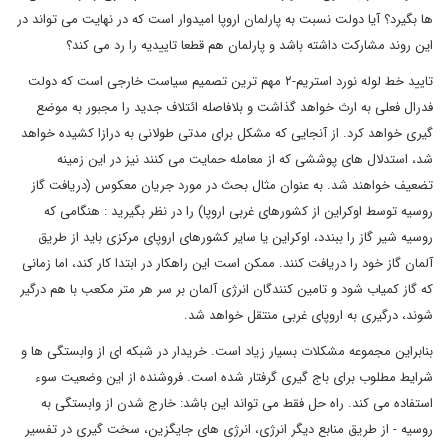
ها بگیرد؟ آیا دولت نسبت به پارلمان اروپا امیدوار است که در نهایت می تواند در
این روند مشارکت داشته باشد و پارلمان هم قطعا تاییدیه را رد می کند؟
تایید خط لوله نورد استریم-۲ مهم ترین تصمیم سیاست خارجی است که دولت
فدرال فعلی به ارث خواهد گذاشت و بلافاصله ائتلاف جدید را مجبور به موضع
گیری خواهد کرد. از آنجایی که مشکل برای مدتی طولانی به درازا کشیده خواهد
شد، استدلال های پوششی که از معامله حمایت می کنند نیز در این زمینه
تضعیف خواهند شد. به عنوان مثال بحث در مورد جریان معکوس (دریافت گاز
روسیه توسط اوکراین از کشورهای غربی اروپا) را در نظر بگیرید : هنگامی که
روسیه شیر گاز را ببندد، اوکراین یا سایر کشورهای اروپای مرکزی باید از طریق
آلمان گاز خود را دریافت کنند. ممکن است این راهکار در ابتدا کار کند، اما زمانی
که گاز کمیاب شود و تامین کنندگان انرژی آلمان بر سر هر متر مکعب با هم درگیر
شوند، درگیری به اروپای غربی منتقل خواهد شد.
بنابراین مجموعه مشکلات بسیار زیاد است. خریدار در شبکه ای از وابستگی ها و
شرایط مطلوب برای باج گیری گرفتار شده است. فروشنده از این وضعیت سوء
استفاده می کند. راه حل فقط می تواند این باشد: خارج شدن از وابستگی به
روسیه - از طریق منابع دیگر انرژی، انرژی های جایگزین، سخت گیری در تفسیر