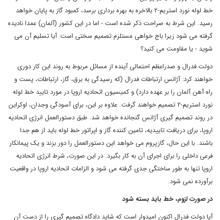
خط لوله نورد استریم-۲ بالاخره به بهره برداری برسد، کمبود گاز به پایان خواهد
رسید. این شرط به صراحت ذکر شده است - اما در این کشور (آلمان) عمدا نادیده
گرفته می شود زیرا باج خواهی مستلزم تصمیم سختی است: آیا تسلیم آن می
شوید - یا مقاومت می کنید؟
دولت فدرال و صدراعظم احتمالی آینده از مسائل مربوط به روند این کار دوری
خواهند کرد: آژانس ارتباطات فدرال (که رسیدگی به برق، گاز، ارتباطات، پست و
راه آهن آلمان را بر عهده دارد) و کمیسیون اتحادیه اروپا در مورد تایید خط لوله
نورد استریم-۲ تصمیم خواهند گرفت. علاوه بر این، برای آسودگی وجدان، اوکراین
در روند تصمیم گیری آژانس گنجانده خواهد شد. طبق دستورالعمل انرژی اتحادیه
اروپا، برای دریافت تاییدیه، تامین کننده گاز و اپراتور خط لوله باید از هم جدا
باشند. با این حال، گازپروم می خواهد این دستورالعمل را دور بزند و یک پیمانکار
فرعی داخلی را برای اجرای آن به کار بگیرد. در این صورت، شرط انرژی اتحادیه
اروپا تنها به طور ساختگی جدی گرفته می شود و الزامات اتحادیه اروپا در واقعیت
برآورده نمی شود.
در صورت لزوم، خط باید بسته شود
آیا دولت فدرال اکنون امیدوار است که شاید دادگاه تصمیم گیری را از دست آن