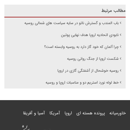
مطالب مرتبط
باب المندب و گسترش ناتو در سایه سیاست های شمالی روسیه
نابودی اتحادیه اروپا هدف نهایی پوتین
چرا آلمان که خود گاز دارد به روسیه وابسته است؟
شکست اروپا از جنگ روانی روسیه
روسیه خوشحال از آشفتگی گازی در اروپا
خط لوله نورد استریم دو و مناسبات اروپا و روسیه
خاورمیانه
پرونده هسته ای
اروپا
آمریکا
آسیا و آفریقا