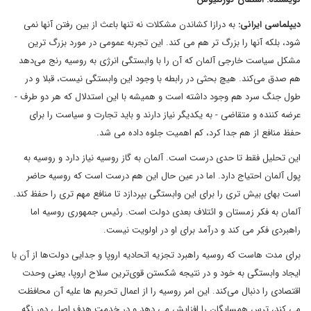
دیپلماسی ایرانی:
به درازا کشاندن مشکلات نه تنها باعث از بین رفتن آنها نمی
شود، بلکه آنها را بزرگ تر هم می کند. این تجربه عمومی در مورد بزرگ ترین
مشکل سیاست خارجی آلمان که آن را با وابستگی انرژی به روسیه رنج می‌دهد
هم صدق می‌کند. هیچ بحثی در رابطه با وجود این وابستگی نیست، قبلا و در
طول جنگ سرد هم وجود داشته است و همیشه با این استدلال که هر دو طرف -
عرضه کننده و متقاضی - به یکدیگر نیاز دارند و باید تجارت و سیاست را برای
حفظ منافع از هم جدا کرد، کم اهمیت جلوه داده می شد.
این تحلیل فقط تا حدی درست است. آلمان به گاز روسیه نیاز دارد و روسیه به
پول آلمان احتیاج دارد. اما در عین حال این هم درست است که روسیه حاضر
است بهای بیش تری را برای این وابستگی بپردازد تا منافع مهم تری را حفظ کند.
آلمان به فکر زمستان و ائتلاف بعدی دولت است. رئیس جمهوری روسیه اما
راهبردی فکر می کند و درآمد برای او در اولویت نیست.
برای مدت هاست که روسیه راهبرد تجزیه اتحادیه اروپا و جدایی دولت‌ها از آن با
ایجاد وابستگی به خود و در نتیجه شکستن قوی‌ترین سلاح اروپا، یعنی وحدت
اقتصادی را دنبال می‌کند. این امر روسیه را از اعمال تحریم ها علیه آن محافظت
می کند، ترس همسایگان را افزایش می دهد و در خدمت هدف اصلی دور نگه