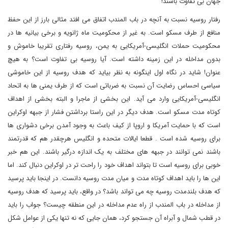
جهان بی تفاوت باشند!
رفتار روسیه نسبت به آنچه در باب المندب اتفاق می افتد مثالی بارز از این حفظ
منافع از طرف مسکو است. به غیر از محکومیت ماه ژانویه و برخی بیانیه ها در
محکومیت حملات انگلیسی-آمریکایی به یمن، روسیه رفتاری تقریبا خاموش و
بدون مداخله در این زمینه داشته است. آیا روسیه بی تفاوت است؟ به هیچ
عنوان! شاید در نگاه اول اینگونه به نظر بیاید که هدف روسیه از این خاموشی
سیاسی احساس رضایت آن نسبت به ضرباتی است که از طرف یمنی ها به اتحاد
انگلیسی-آمریکایی وارد می آید. این بخشی از ماجرا و البته بخشی از اهداف
کوتاه مدت مسکو است. هدف دیگر در این راستا برداشتن فشار از جبهه اوکراین
است که با حمایت آمریکا و اروپا از کیف باعث به وجود آمدن برخی دشواری ها
برای روسیه شده است . قطعا ایالات متحده و انگلیس هرچقدر هم که قدرتمند
باشند نمی توانند در جبهه های مختلف به یک اندازه درگیر باشند. این هم خبر
خوبی برای روسیه است تا بتواند اهداف خود را راحت تر در اوکراین دنبال کند. اما
این ها را باید اهداف کوتاه مدت و میان مدت روسیه دانست. در اینجا باید پرسید
که هدف بلندمدت روسیه چه می تواند باشد؟ در واقع، باید پرسید که هدف روسیه
از مداخله در باب المندب از راه عدم مداخله در این منطقه چیست؟ جواب را باید
در قطب شمال و آبراه آن جستجو کرد، همان جایی که نه تنها یکی از عوامل شکل