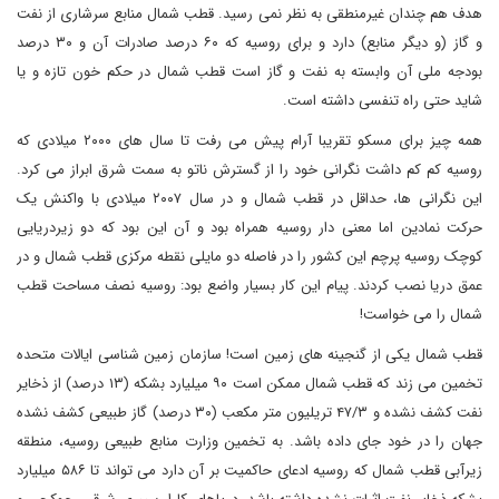
هدف هم چندان غیرمنطقی به نظر نمی رسید. قطب شمال منابع سرشاری از نفت
و گاز (و دیگر منابع) دارد و برای روسیه که ۶۰ درصد صادرات آن و ۳۰ درصد
بودجه ملی آن وابسته به نفت و گاز است قطب شمال در حکم خون تازه و یا
شاید حتی راه تنفسی داشته است.
همه چیز برای مسکو تقریبا آرام پیش می رفت تا سال های ۲۰۰۰ میلادی که
روسیه کم کم داشت نگرانی خود را از گسترش ناتو به سمت شرق ابراز می کرد.
این نگرانی ها، حداقل در قطب شمال و در سال ۲۰۰۷ میلادی با واکنش یک
حرکت نمادین اما معنی دار روسیه همراه بود و آن این بود که دو زیردریایی
کوچک روسیه پرچم این کشور را در فاصله دو مایلی نقطه مرکزی قطب شمال و در
عمق دریا نصب کردند. پیام این کار بسیار واضع بود: روسیه نصف مساحت قطب
شمال را می خواست!
قطب شمال یکی از گنجینه های زمین است! سازمان زمین شناسی ایالات متحده
تخمین می زند که قطب شمال ممکن است ۹۰ میلیارد بشکه (۱۳ درصد) از ذخایر
نفت کشف نشده و ۴۷/۳ تریلیون متر مکعب (۳۰ درصد) گاز طبیعی کشف نشده
جهان را در خود جای داده باشد. به تخمین وزارت منابع طبیعی روسیه، منطقه
زیرآبی قطب شمال که روسیه ادعای حاکمیت بر آن دارد می‌ تواند تا ۵۸۶ میلیارد