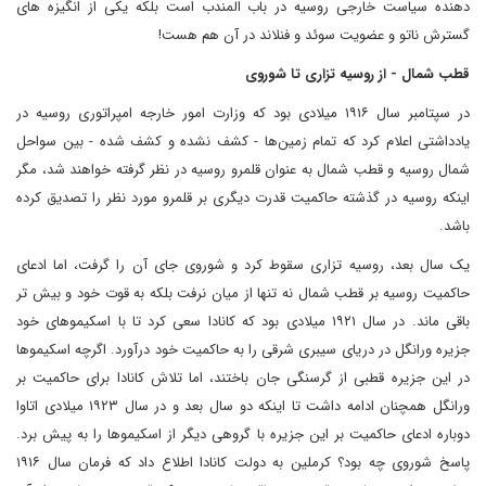
دهنده سیاست خارجی روسیه در باب المندب است بلکه یکی از انگیزه های
گسترش ناتو و عضویت سوئد و فنلاند در آن هم هست!
قطب شمال - از روسیه تزاری تا شوروی
در سپتامبر سال ۱۹۱۶ میلادی بود که وزارت امور خارجه امپراتوری روسیه در
یادداشتی اعلام کرد که تمام زمین‌ها - کشف نشده و کشف شده - بین سواحل
شمال روسیه و قطب شمال به عنوان قلمرو روسیه در نظر گرفته خواهند شد، مگر
اینکه روسیه در گذشته حاکمیت قدرت دیگری بر قلمرو مورد نظر را تصدیق کرده
باشد.
یک سال بعد، روسیه تزاری سقوط کرد و شوروی جای آن را گرفت، اما ادعای
حاکمیت روسیه بر قطب شمال نه تنها از میان نرفت بلکه به قوت خود و بیش تر
باقی ماند. در سال ۱۹۲۱ میلادی بود که کانادا سعی کرد تا با اسکیموهای خود
جزیره ورانگل در دریای سیبری شرقی را به حاکمیت خود درآورد. اگرچه اسکیموها
در این جزیره قطبی از گرسنگی جان باختند، اما تلاش کانادا برای حاکمیت بر
ورانگل همچنان ادامه داشت تا اینکه دو سال بعد و در سال ۱۹۲۳ میلادی اتاوا
دوباره ادعای حاکمیت بر این جزیره با گروهی دیگر از اسکیموها را به پیش برد.
پاسخ شوروی چه بود؟‌ کرملین به دولت کانادا اطلاع داد که فرمان سال ۱۹۱۶