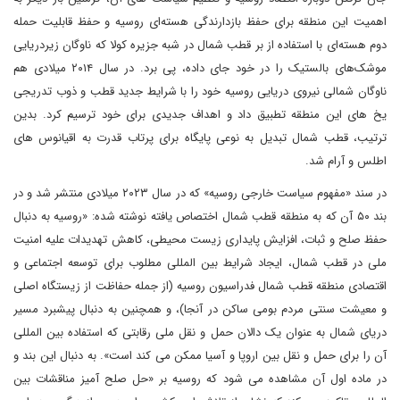
اهمیت این منطقه برای حفظ بازدارندگی هسته‌ای روسیه و حفظ قابلیت حمله
دوم هسته‌ای با استفاده از بر قطب شمال در شبه جزیره کولا که ناوگان زیردریایی
موشک‌های بالستیک را در خود جای داده، پی برد. در سال ۲۰۱۴ میلادی هم
ناوگان شمالی نیروی دریایی روسیه خود را با شرایط جدید قطب و ذوب تدریجی
یخ های این منطقه تطبیق داد و اهداف جدیدی برای خود ترسیم کرد. بدین
ترتیب، قطب شمال تبدیل به نوعی پایگاه برای پرتاب قدرت به اقیانوس های
اطلس و آرام شد.
در سند «مفهوم سیاست خارجی روسیه» که در سال ۲۰۲۳ میلادی منتشر شد و در
بند ۵۰ آن که به منطقه قطب شمال اختصاص یافته نوشته شده: «روسیه به دنبال
حفظ صلح و ثبات، افزایش پایداری زیست محیطی، کاهش تهدیدات علیه امنیت
ملی در قطب شمال، ایجاد شرایط بین المللی مطلوب برای توسعه اجتماعی و
اقتصادی منطقه قطب شمال فدراسیون روسیه (از جمله حفاظت از زیستگاه اصلی
و معیشت سنتی مردم بومی ساکن در آنجا)، و همچنین به دنبال پیشبرد مسیر
دریای شمال به عنوان یک دالان حمل و نقل ملی رقابتی که استفاده بین المللی
آن را برای حمل و نقل بین اروپا و آسیا ممکن می کند است». به دنبال این بند و
در ماده اول آن مشاهده می شود که روسیه بر «حل صلح آمیز مناقشات بین