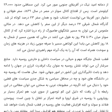
از دماغه امید نیک در آفریقای جنوبی عبور می کرد. این مسافتی حدود ۲۶،۰۰۰
کیلومتر است. پس از افتتاح کانال سوئز در مصر در سال ۱۸۶۹، سفر طولانی و
دشوار دور آفریقا می توانست اجتناب شود و همان سفر ۲۳ درصد کوتاه تر شد.
گذرگاه شمال شرقی ۲۴ درصد دیگر از این سفر را کاهش می دهد. در مثالی
ملموس تر می توان به مسیر شانگهای-هامبورگ از راه دریا اشاره کرد که از کانال
سوئز میان ۳۰ تا ۳۵ روز به طول می کشد در حالی که همین مسیر از شمال به
۱۸ روز کاهش می یابد! این کوتاهی مسیر با صرفه جویی زیاد در هزینه های زمان
و سوخت همراه است که آن را به یک آبراه مهم راهبردی تبدیل می کند.
قطب شمال جایگاه مهم و حیاتی در سیاست داخلی و خارجی روسیه دارد. منابع
سرشار آن می تواند نقش روسیه به عنوان یک ابرقدرت انرژی در جهان را ادامه
دهد و باعث تاثیرگذاری این کشور در امور جهانی شود. سال هاست که روسیه چه
در دانشگاه های خود و چه در محافل سیاسی به شکل جدی سیاست های قطبی
خود را دنبال می کند اگرچه در مطبوعات غربی به سختی می توان مطالبی در این
رابطه با آن یافت که دلیل این کم توجهی از سوی غرب هم تمرکز بسیار بر
رویارویی با روسیه در شرق اروپا و البته تمرکز بر تقابل با چین است. پیوستن
فنلاند و سوئد و البته افزایش فعالیت های روسیه در قطب شمال باعث خواهد شد
تا تقابل این کشور با غرب در این منطقه هم افزایش پیدا کند. مقابله یمن با رژیم