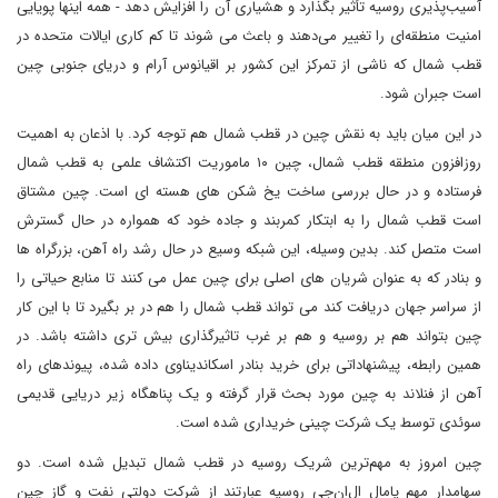
آسیب‌پذیری روسیه تأثیر بگذارد و هشیاری آن را افزایش دهد - همه اینها پویایی
امنیت منطقه‌ای را تغییر می‌دهند و باعث می شوند تا کم کاری ایالات متحده در
قطب شمال که ناشی از تمرکز این کشور بر اقیانوس آرام و دریای جنوبی چین
است جبران شود.
در این میان باید به نقش چین در قطب شمال هم توجه کرد. با اذعان به اهمیت
روزافزون منطقه قطب شمال، چین ۱۰ ماموریت اکتشاف علمی به قطب شمال
فرستاده و در حال بررسی ساخت یخ شکن های هسته ای است. چین مشتاق
است قطب شمال را به ابتکار کمربند و جاده خود که همواره در حال گسترش
است متصل کند. بدین وسیله، این شبکه وسیع در حال رشد راه آهن، بزرگراه ها
و بنادر که به عنوان شریان های اصلی برای چین عمل می کنند تا منابع حیاتی را
از سراسر جهان دریافت کند می تواند قطب شمال را هم در بر بگیرد تا با این کار
چین بتواند هم بر روسیه و هم بر غرب تاثیرگذاری بیش تری داشته باشد. در
همین رابطه، پیشنهاداتی برای خرید بنادر اسکاندیناوی داده شده، پیوندهای راه
آهن از فنلاند به چین مورد بحث قرار گرفته و یک پناهگاه زیر دریایی قدیمی
سوئدی توسط یک شرکت چینی خریداری شده است.
چین امروز به مهم‌ترین شریک روسیه در قطب شمال تبدیل شده است. دو
سهامدار مهم یامال ال‌ان‌جی روسیه عبارتند از شرکت دولتی نفت و گاز چین