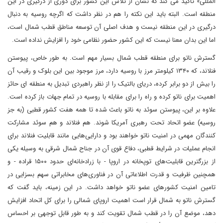
المللی» تاکید می کند که نشان از تلاش این کشور برای دوری از درگیری در این
منطقه است. البته باید این نکته را هم در نظر داشت که اگرچه روسیه به دنبال
درگیری در این منطقه نیست و هدف اصلی آن توسعه مناطق قطب شمال است،
اما این بدان معنا نیست که این کشور حضور نظامی خود را افزایش نداده است.
گسترش ناتو برای منطقه قطب شمال بسیار مهم است. به طور خاص، پیوستن
فنلاند، که ۱۳۴۰ کیلومتر مرز با روسیه دارد، مرز موجود بین این بلوک و رقیب آن
را بیش از دو برابر کرده، دریای بالتیک را از نظر راهبردی تبدیل به منطقه ای حائز
اهمیت برای ناتو کرده و راه را برای مقابله با روسیه در تمام جهات باز کرده است.
علاوه بر این، پیوستن سوئد به ناتو باعث شده تا همه هفت کشور قطبی (به جز
روسیه) عضو اتحاد تحت رهبری آمریکا شوند. هم فنلاند و هم سوئد مشارکت
کنندگان مهمی در امنیت ناتو خواهند بود و دارایی‌هایی مانند قابلیت فنلاند برای
انجام عملیات در شرایط قطبی، دفاع قوی آن در جناح شمال شرقی به وسیله یکی
از بزرگترین قابلیت‌های توپخانه در اروپا - با زرادخانه‌ای حدود ۱۵۰۰ قراده - و
همچنین ظرفیت و قدرت اطلاعاتی آن در فناوری‌های مخابراتی سهم بسزایی در
تامین امنیت کشورهای عضو ناتو خواهد داشت. در این زمینه، باید گفت که
گسترش ناتو به شمال قرار است اهمیت اروپای شمالی را برای کل اتحاد افزایش
دهد، موضع آن را در قطب شمال تقویت کند و به طور قابل توجهی بر احساس