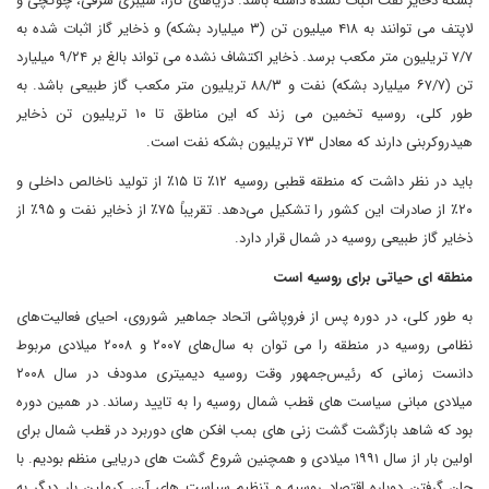
بشکه ذخایر نفت اثبات‌ نشده داشته باشد. دریاهای کارا، سیبری شرقی، چوکچی و
لاپتف می توانند به ۴۱۸ میلیون تن (۳ میلیارد بشکه) و ذخایر گاز اثبات شده به
۷/۷ تریلیون متر مکعب برسد. ذخایر اکتشاف نشده می تواند بالغ بر ۹/۲۴ میلیارد
تن (۶۷/۷ میلیارد بشکه) نفت و ۸۸/۳ تریلیون متر مکعب گاز طبیعی باشد. به
طور کلی، روسیه تخمین می زند که این مناطق تا ۱۰ تریلیون تن ذخایر
هیدروکربنی دارند که معادل ۷۳ تریلیون بشکه نفت است.
باید در نظر داشت که منطقه قطبی روسیه ۱۲٪ تا ۱۵٪ از تولید ناخالص داخلی و
۲۰٪ از صادرات این کشور را تشکیل می‌دهد. تقریباً ۷۵٪ از ذخایر نفت و ۹۵٪ از
ذخایر گاز طبیعی روسیه در شمال قرار دارد.
منطقه ای حیاتی برای روسیه است
به طور کلی، در دوره پس از فروپاشی اتحاد جماهیر شوروی، احیای فعالیت‌های
نظامی روسیه در منطقه را می توان به سال‌های ۲۰۰۷ و ۲۰۰۸ میلادی مربوط
دانست زمانی که رئیس‌جمهور وقت روسیه دیمیتری مدودف در سال ۲۰۰۸
میلادی مبانی سیاست های قطب شمال روسیه را به تایید رساند. در همین دوره
بود که شاهد بازگشت گشت زنی های بمب افکن های دوربرد در قطب شمال برای
اولین بار از سال ۱۹۹۱ میلادی و همچنین شروع گشت های دریایی منظم بودیم. با
جان گرفتن دوباره اقتصاد روسیه و تنظیم سیاست های آن، کرملین بار دیگر به