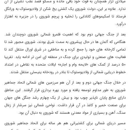
میلادی تزار همچنان به قوت خود باقی مانده و مسکو قصد عقب نشینی از آن
ندارد. علاوه بر این، دولت شوروی یک کشتی یخ شکن از ولادیوستوک به ورانگل
فرستاد تا اسکیموهای کانادایی را تخلیه و پرچم شوروی را در جزیره به اهتزاز
درآورد.
بعد از جنگ جهانی دوم بود که اهمیت قلمرو شمالی شوروی دوچندان شد.
هنگامی که آلمان ها در حال پیشروی به سمت شرق بودند، شوروی مجبور شد تا
تمامی کارخانه های خود را جمع کرده و به مناطقی در شرق اورال منتقل کند تا
فعالیت های صنعتی و تولیدی برای جنگ در منطقه ای امن تر ادامه یابد. تقریبا
۵۰ درصد از کمک های «لایحه وام و اجاره» ایالات متحده به نقاطی در امتداد
خطوط دریایی شمالی از ولادیوستوک تا بنادر در رودخانه ینیسئی منتقل شدند.
در خلال جنگ جهانی دوم و بعد از آن هم سرزمین های شمالی اتحاد جماهیر
شوروی به طور مداوم توسعه یافته و مورد بهره برداری قرار گرفتند. این مناطق
دارای منابع پایان ناپذیر چوب بود و بیش از یک چهارم رشد جنگل های جهان
برای صنعت خمیر و کاغذ در آن قرار داشت. نواحی شمالی نیز سرشار از زغال
سنگ، آهن و بسیاری از مواد معدنی هستند که شوروی به دنبال آن بود.
مسیر دریای شمالی برای کشتیرانی هم هر ساله برای اتحاد جماهیر شوروی