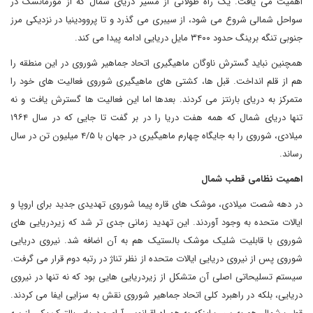
اهمیت می یافت. یک راه طولانی از مسیر دریای شمال که از مورمانسک در
سواحل شمالی شروع می شود، از سیبری می گذرد و تا پروودینیا در نزدیکی مرز
جنوبی تنگه برینگ حدود ۳۴۰۰ مایل دریایی ادامه پیدا می کند.
همچنین نباید گسترش ناوگان ماهیگیری اتحاد جماهیر شوروی در این منطقه را
هم از قلم انداخت. قبل ها، کشتی های ماهیگیری شوروی فعالیت های خود را
متمرکز به دریای بارنتز می کردند. بعدها اما این فعالیت ها گسترش یافت و نه
تنها دریای شمال که همه هفت دریا را در بر گفت تا جایی که در سال ۱۹۶۴
میلادی، شوروی را به جایگاه چهارم ماهیگیری در جهان با ۴/۵ میلیون تن در سال
رساند.
اهمیت نظامی قطب شمال
در دهه شصت میلادی، موشک های قاره پیما شوروی تهدیدی جدید برای اروپا و
ایالات متحده به وجود آوردند. این تهدید زمانی جدی تر شد که زیردریایی های
شوروی با قابلیت شلیک موشک بالستیک هم به آن اضافه شد. نیروی دریایی
شوروی پس از نیروی دریایی ایالات متحده از نظر تناژ در رتبه دوم قرار می گرفت.
سیستم تسلیحاتی اصلی آن متشکل از زیردریایی هایی بود که نه تنها در نیروی
دریایی، بلکه در راهبرد کلی اتحاد جماهیر شوروی نقش به سزایی ایفا می کردند.