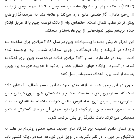
(CNPC) با ۲۰٪ سهام، و صندوق جاده ابریشم چین با ۹.۹٪ سهام. چین از پایانه
ال‌ان‌جی یامال، گاز طبیعی مایع وارد می‌کند و علاقه‌ مند به سرمایه‌گذاری‌های
بیش تر در قطب شمال است. اختصاص وام‌ از بانک توسعه چین یا از طریق ابتکار
جاده ابریشم قطبی نمونه‌هایی از این علاقه‌مندی هستند.
این تمرکز افزایش یافته با پیشنهادات چین در سال ۲۰۱۸ میلادی برای ساخت سه
فرودگاه در گرینلند و یک فرودگاه در جزایر سوالبارد شمالی نروژ برجسته شده
است. البته، در ماه مارس سال ۲۰۲۱ میلادی فنلاند درخواست چین برای کمک به
فنلاند در گسترش پایگاه هوایی شمالی خود را رد کرد تا هواپیماهای دوربرد چینی
بتوانند از آنجا برای اهداف تحقیقاتی عمل کنند.
نیروی دریایی چین همواره علاقه مندی خود به این مسیر شمالی را نشان داده
است که بسیار برای پکن با منفعت است چرا که کشتی های نیروی دریایی چین
دسترسی بسیار سریع تری به اقیانوس اطلس خواهند داشت، منطقه ای که مدت
هاست مورد توجه چین قرار گرفته زیرا نفوذ جهانی آن در حال گسترش است و
همچنین می تواند باعث تاثیرگذاری پکن بر غرب شود.
برای نشان دادن اهمیت این گذرگاه های جدید، مسیر سنتی روتردام در هلند به
شانگهای در چین را در نظر بگیرید. در اوایل قرن نوزدهم میلادی، یک کشتی باید