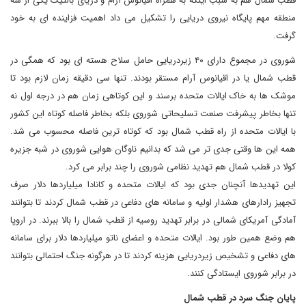
قطب شمال هم به سبب اینکه به همراه اقیانوس آرام و دریای بالتیک یکی از سه
منطقه مهم پایگاه نیروی دریایی را تشکیل می داد اهمیت فزاینده ای به خود
گرفت.
شوروی در مجموع دارای ۴۰ زیردریایی حامل سلاح هسته ای بود که همگی در
قطب شمال یا در اقیانوس آرام مستقر بودند. تنها سی دقیقه زمان لازم بود تا
موشک ها به خاک ایالات متحده برسند و این کوتاهی زمان هم در درجه اول نه
تنها بخاطر پیشرفت صنعت تسلیحاتی شوروی بلکه بخاطر فاصله کوتاه این کشور
با ایالات متحده از راه قطب شمال بود که کوتاه ترین فاصله محسوب می شد.
همه این ها وقتی جدی تر می شد که بدانیم ناوگان هوایی شوروی در شبه جزیره
کولا در قطب شمال هم تهدید نظامی شوروی را چند برابر می کرد.
این تهدیدها آنچنان جدی بود که ایالات متحده و کانادا میلیاردها دلار صرف
تجهیز رادارهای هشدار اولیه و سامانه های دفاعی در قطب شمال کردند تا بتوانند
آمادگی آمریکای شمالی در برابر تهدید روسیه از قطب شمال را بالا ببرند. در اروپا
هم وضع همین طور بود. ایالات متحده و اعضای ناتو میلیاردها دلار برای سامانه
های دفاعی و تشخیص زیردریایی هزینه کردند تا در هرگونه جنگ احتمالی بتوانند
در برابر شوروی ایستادگی کنند.
پایان جنگ سرد در قطب شمال