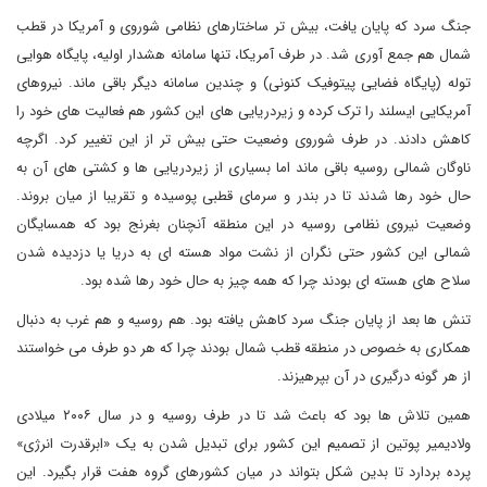
جنگ سرد که پایان یافت، بیش تر ساختارهای نظامی شوروی و آمریکا در قطب
شمال هم جمع آوری شد. در طرف آمریکا، تنها سامانه هشدار اولیه، پایگاه هوایی
توله (پایگاه فضایی پیتوفیک کنونی) و چندین سامانه دیگر باقی ماند. نیروهای
آمریکایی ایسلند را ترک کرده و زیردریایی های این کشور هم فعالیت های خود را
کاهش دادند. در طرف شوروی وضعیت حتی بیش تر از این تغییر کرد. اگرچه
ناوگان شمالی روسیه باقی ماند اما بسیاری از زیردریایی ها و کشتی های آن به
حال خود رها شدند تا در بندر و سرمای قطبی پوسیده و تقریبا از میان بروند.
وضعیت نیروی نظامی روسیه در این منطقه آنچنان بغرنج بود که همسایگان
شمالی این کشور حتی نگران از نشت مواد هسته ای به دریا یا دزدیده شدن
سلاح های هسته ای بودند چرا که همه چیز به حال خود رها شده بود.
تنش ها بعد از پایان جنگ سرد کاهش یافته بود. هم روسیه و هم غرب به دنبال
همکاری به خصوص در منطقه قطب شمال بودند چرا که هر دو طرف می خواستند
از هر گونه درگیری در آن بپرهیزند.
همین تلاش ها بود که باعث شد تا در طرف روسیه و در سال ۲۰۰۶ میلادی
ولادیمیر پوتین از تصمیم این کشور برای تبدیل شدن به یک «ابرقدرت انرژی»
پرده بردارد تا بدین شکل بتواند در میان کشورهای گروه هفت قرار بگیرد. این