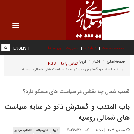
Toggle
vigation
صفحه نخست
درباره ما
عضویت
پیوند ها
ENGLISH
صفحه‌اصلی
اخبار
اروپا
تماس با ما
RSS
باب المندب و گسترش ناتو در سایه سیاست های شمالی روسیه
قطب شمال چه نقشی در سیاست های مسکو دارد؟
باب المندب و گسترش ناتو در سایه سیاست
های شمالی روسیه
۰۸ تیر ۱۴۰۳ | ۱۰:۰۰
کد : ۲۰۲۶۸۲۷
اروپا
خاورمیانه
انتخاب سردبیر