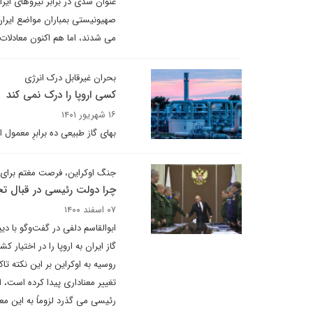
عنوان سدی در برابر نیروهای ای
می شدند، اما هم اکنون معادلات
بحران غیرقابل درک انرژی
کسی اروپا را درک نمی کند
۱۶ شهریور ۱۴۰۱
بهای گاز طبیعی ده برابرِ معمول
جنگ اوکراین، فرصت مغتم برای صا
چرا دولت رئیسی در قبال تج
۰۷ اسفند ۱۴۰۰
ابوالقاسم دلفی در گفت‌وگو با د
گاز ایران به اروپا را در اختیار
روسیه به اوکراین بر این نکته 
تغییر معناداری پیدا کرده است،
رئیسی می گذرد لزوماً به این معن