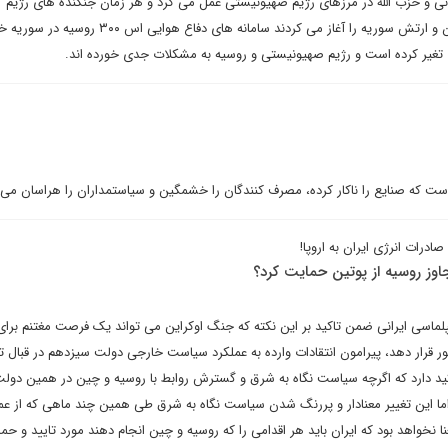
رانی و حزب الله در مرزهای رژیم صهیونیستی عمل می کرد و هر زمان جنگنده های رژیم
صهیونیستی بمباران مواضع ایران و ارتش سوریه را آغاز می کردند سامانه های دفاع هوایی 
 تغیر کرده است و رژیم صهیونیستی و روسیه به مشکلات جدی خورده اند.
 است که صنایع را ناکار کرده، مصرف کنندگان را خشمگین و سیاستمداران را هراسان می 
درات انرژی ایران به اروپا!
اوز روسیه از پوتین حمایت کرد؟
یپلماسی ایرانی ضمن تاکید بر این نکته که جنگ اوکراین می تواند یک فرصت مغتنم برا
 کشور قرار دهد، پیرامون انتقادات وارده به عملکرد سیاست خارجی دولت سیزدهم در قبال ت
تاکید دارد که اگرچه سیاست نگاه به شرق و گسترش روابط با روسیه و چین در همین دو
 اما این تغییر معنادار و پررنگ شدن سیاست نگاه به شرق طی همین چند ماهی که از ع
ا نخواهد بود که ایران باید هر اقدامی را که روسیه و چین انجام دهند مورد تایید و حما