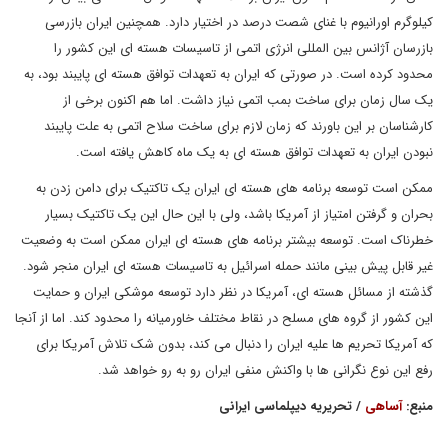
کیلوگرم اورانیوم با غنای شصت درصد در اختیار دارد. همچنین ایران بازرسی
بازرسان آژانس بین المللی انرژی اتمی از تاسیسات هسته ای این کشور را
محدود کرده است. در صورتی که ایران به تعهدات توافق هسته ای پایبند بود، به
یک سال زمان برای ساخت بمب اتمی نیاز داشت. اما هم اکنون برخی از
کارشناسان بر این باورند که زمان لازم برای ساخت سلاح اتمی به علت پایبند
نبودن ایران به تعهدات توافق هسته ای به یک ماه کاهش یافته است.
ممکن است توسعه برنامه های هسته ای ایران یک تاکتیک برای دامن زدن به
بحران و گرفتن امتیاز از آمریکا باشد، ولی با این حال این یک تاکتیک بسیار
خطرناک است. توسعه بیشتر برنامه های هسته ای ایران ممکن است به وضعیت
غیر قابل پیش بینی مانند حمله اسرائیل به تاسیسات هسته ای ایران منجر شود.
گذشته از مسائل هسته ای، آمریکا در نظر دارد توسعه موشکی ایران و حمایت
این کشور از گروه های مسلح در نقاط مختلف خاورمیانه را محدود کند. اما از آنجا
که آمریکا تحریم ها علیه ایران را دنبال می کند، بدون شک تلاش آمریکا برای
رفع این نوع نگرانی ها با واکنش منفی ایران رو به رو خواهد شد.
منبع:
آساهی
/ تحریریه دیپلماسی ایرانی