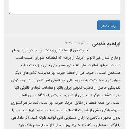
ارسال نظر
ابراهیم قدیمی
۱۰ آذر ۱۴۰۰ | ۱۴:۲۹
حیرت من از عملکرد پرزیدنت ترامپ در مورد برجام
وخارج شدن غیر قانونی امریکا از برجام که قطعنامه شورای امنیت است
نیست۔سوابق فعالیت های اقتصادی ومدیریتی قبلی پرزیدنت ترامپ
مشخص است۔۔حیرت من از ضعف حیرت اور مدیریت کشورهای دیگر
جهان در پاسخ مثبت به تحریم های غیر قانونی امریکا در مورد بلوکه کردن
نقدینگی حاصل از تجارت قانونی ایران باانها ومعاملات تجاری قانونی انها
بدون داشتن هرگونه مجوزی از شورای امنیت ویا دادگاهی بین المللی
است۔این همه ضعف در مقابل امریکا حیرت اور است۔شما در هر کشوری
سپرده بانکی ناشی از فعالیت اقتصادی سالم وحتی ناسالم هیچ شخصی را
بدون مجوز دادگاهی یا ارگان مسئولی نمی توانید بلوکه کنید۔اگر دادگاهی
یا ارگان مسئولی بلوکه کند هزینه روز مره اورا از منابع سالم بانک باید