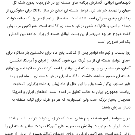
دیپلماسی ایرانی:
گسترش برنامه های هسته ای در خاورمیانه بدون شک کل
جهان را تهدید خواهد کرد. توافق هسته ای ایران در سال 2015 برای جلوگیری از
پیدایش چنین بحرانی امضا شده است. سه سال و نیم از خروج یک جانبه دولت
دونالد ترامپ و ناکارآمد شدن توافق هسته ای گذشته است. هم اکنون می توان
گفت خروج هر چه سریعتر از بن بست توافق هسته ای برای جامعه بین المللی
یک امر ضروری است.
روز بیست و نهم ماه نوامبر پس از گذشت پنج ماه برای نخستین بار مذاکره برای
احیای توافق هسته ای از سر گرفته می شود. گذشته از ایران و آمریکا، انگلیس،
آلمان، فرانسه، چین و روسیه که این توافق را امضا کردند، در مذاکره احیای توافق
هسته ای حضور خواهند داشت. مذاکره احیای توافق هسته ای از ماه آوریل به
طور متناوب برگزار شده ولی با این حال از ماه ژوئن به علت برگزاری انتخابات
ریاست جمهوری ایران به حالت تعلیق در آمده است. ادعاهای ایران و آمریکا
همچنان بسیار بزرگ است ولی امیدواریم که هر دو طرف برای ثبات منطقه به
دنبال سازش باشند.
ایران خواستار لغو همه تحریم هایی است که در زمان دولت ترامپ اعمال شده
است. ایران همچنین در واکنش به تحریم های آمریکا تعهدات توافق هسته ای را
نقض کرده است. هم اکنون ایران بر خلاف تعهدات توافق هسته ای بیش از هفده