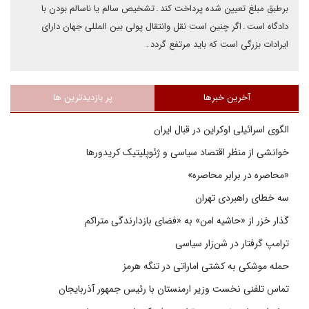
برطبق مبلغ تعیین شده پرداخت کند۔تشخیص سالم یا ناسالم بودن با
دادگاه است۔اگر چنین است نقل وانتقال پولی بین المللی جهان دارای
ایرادات بزرگی است که باید مرتفع گردد۔
آخرین خبرها
پر بازدیدترین ها
الگوی اسرائیلی اوکراین در قبال ایران
خوانشی از منظر اقتصاد سیاسی و ژئوپلیتیک کریدورها
«محاصره در برابر محاصره»
سه خطای راهبردی تهران
گذار خزر از «حاشیه امن» به «فضای بازدارندگی متراکم
ترامپ گرفتار در شن‌زار سیاسی
حمله موشکی به کشتی اماراتی در تنگه هرمز
تماس تلفنی نخست وزیر ارمنستان با رئیس جمهور آذربایجان