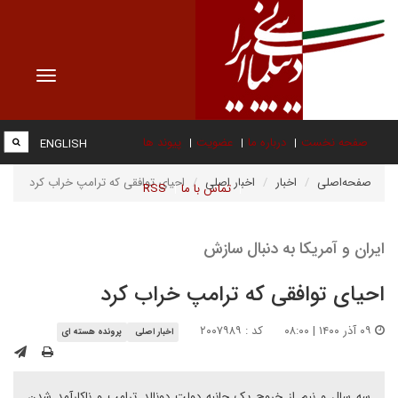
Toggle
vigation
صفحه نخست
درباره ما
عضویت
پیوند ها
ENGLISH
صفحه‌اصلی
اخبار
اخبار اصلی
احیای توافقی که ترامپ خراب کرد
تماس با ما
RSS
ایران و آمریکا به دنبال سازش
احیای توافقی که ترامپ خراب کرد
۰۹ آذر ۱۴۰۰ | ۰۸:۰۰
کد : ۲۰۰۷۹۸۹
اخبار اصلی
پرونده هسته ای
سه سال و نیم از خروج یک جانبه دولت دونالد ترامپ و ناکارآمد شدن