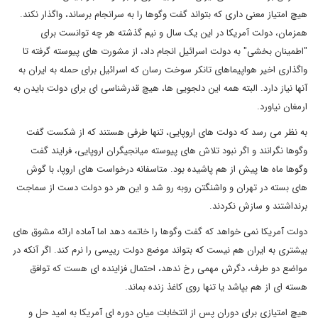
هیچ امتیاز معنی داری که بتواند گفت وگوها را به سرانجام برساند، واگذار نکند.
همزمان، دولت آمریکا در این یک سال و نیم گذشته هر چه توانست برای
"اطمینان بخشی" به دولت اسرائیل انجام داد، از مشورت های پیوسته گرفته تا
واگذاری اخیر هواپیماهای تانکر سوخت رسان که اسرائیل برای حمله به ایران به
آنها نیاز دارد. البته همه این دلجویی ها، هیچ قدرشناسی ای برای دولت بایدن به
ارمغان نیاورد.
به نظر می رسد که دولت های اروپایی، تنها طرفی هستند که از شکست گفت
وگوها نگرانند و اگر نبود تلاش های پیوسته میانجیگران اروپایی، فرایند گفت
وگوها ماه ها پیش از هم پاشیده بود. متاسفانه درخواست های اروپا، با گوش
های بسته در تهران و واشنگتن روبه رو شد و این هر دو دولت دست از سماجت
برنداشتند و سازش نکردند.
دولت آمریکا نمی خواهد که گفت وگوها را خاتمه دهد اما آماده ارائه مشوق های
بیشتری به ایران هم نیست که بتواند موضع دولت رییسی را نرم کند. اگر آنکه در
مواضع دو طرف، دگرش مهمی رخ ندهد، احتمال فزاینده ای هست که توافق
هسته ای از هم بپاشد یا تنها روی کاغذ زنده بماند.
هیچ امتیازی برای دوران پس از انتخابات میان دوره ای آمریکا به امید حل و