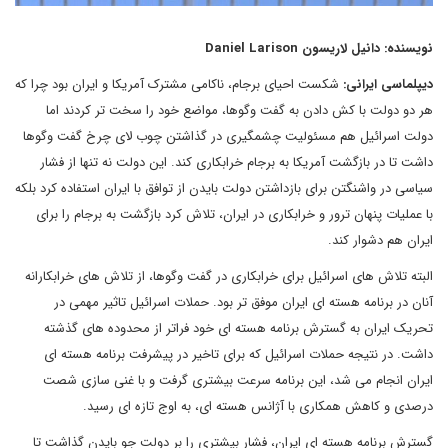
نویسنده: دانیل لاریسون Daniel Larison
دیپلماسی ایرانی:
شکست احیای برجام، ناکامی مشترک آمریکا و ایران بود چرا که
هر دو دولت با کش دادن به گفت وگوها، مواضع خود را سخت تر کردند اما
دولت اسرائیل هم مسئولیت چشمگیری در گذاشتن چوب لای چرخ گفت وگوها
داشت تا در بازگشت آمریکا به برجام خرابکاری کند. این دولت نه تنها از فشار
سیاسی در واشنگتن برای بازداشتن دولت بایدن از توافق با ایران استفاده کرد بلکه
با عملیات پنهان ترور و خرابکاری در ایران، تلاش کرد بازگشت به برجام را برای
ایران هم دشوار کند.
البته تلاش های اسرائیل برای خرابکاری در گفت وگوها، از تلاش های خرابکارانه
آنان در برنامه هسته ای ایران موفق تر بود. حملات اسرائیل تاثیر مهمی در
تحریک ایران به گسترش برنامه هسته ای خود فراتر از محدوده های گذشته
داشت. در نتیجه حملات اسرائیل که برای تاخیر در پیشرفت برنامه هسته ای
ایران انجام می شد، این برنامه سرعت بیشتری گرفت و با غنی سازی شصت
درصدی و کاهش همکاری با آژانس هسته ای، به اوج تازه ای رسید.
گسترش برنامه هسته ای ایران، فشار بیشتری را بر دولت جو بایدن گذاشت تا