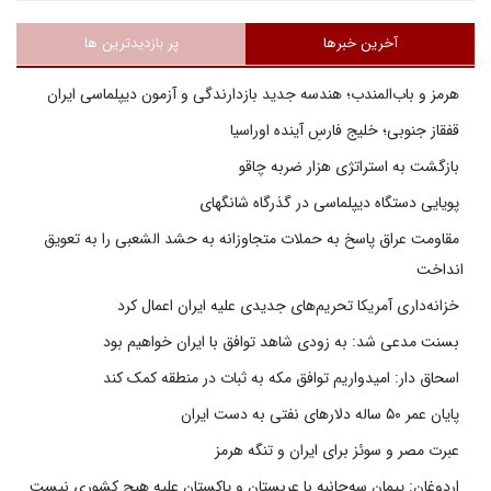
آخرین خبرها
پر بازدیدترین ها
هرمز و باب‌المندب؛ هندسه جدید بازدارندگی و آزمون دیپلماسی ایران
قفقاز جنوبی؛ خلیج فارسِ آینده اوراسیا
بازگشت به استراتژی هزار ضربه چاقو
پویایی دستگاه دیپلماسی در گذرگاه شانگهای
مقاومت عراق پاسخ به حملات متجاوزانه به حشد الشعبی را به تعویق
انداخت
خزانه‌داری آمریکا تحریم‌های جدیدی علیه ایران اعمال کرد
بسنت مدعی شد: به زودی شاهد توافق با ایران خواهیم بود
اسحاق دار: امیدواریم توافق مکه به ثبات در منطقه کمک کند
پایان عمر ۵۰ ساله دلارهای نفتی به دست ایران
عبرت مصر و سوئز برای ایران و تنگه هرمز
اردوغان: پیمان سه‌جانبه با عربستان و پاکستان علیه هیچ کشوری نیست