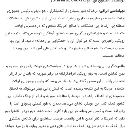
نویسنده: استیون ای. کوک (Steven A. Cook)
دیپلماسی ایرانی:
برخلاف باور بسیاری از تحلیلگران، جو بایدن، رئیس جمهوری
ایالات متحده در خاورمیانه دارای راهبرد است. یعنی او و مشاورانش به مشکلات
منطقه‌ای، ارتباط این مشکلات با منافع آمریکا، منابعی که در دسترس ایالات
متحده است و هزینه‌های پیگیری سیاست‌های گوناگون توجه می‌کنند. نتیجه‌ این
رویکرد راهبردی است که می‌توان آن را «عمگرایی بی‌رحمانه» نامید. از این رو،
عجیب نیست که هم فعالان حقوق بشر و هم تندروهای آمریکا با این رویکرد
مخالف هستند.
واقعیت‌گرایی بی‌رحمانه بیش از هر چیز در سیاست‌های دولت بایدن در سوریه و
یمن نمایان است. به رغم رویکرد افراط‌گرایانه‌‌ در برابر سوریه که بایدن در کارزار
انتخاباتی‌اش از آن سخن گفته بود، به نظر می‌رسد که رئیس جمهوری ایالات
متحده آمریکا به این نتیجه رسیده است که تنش‌زدایی بهتر می‌تواند به تحقق
مجموعه‌ای از اهداف راهبردی مرتبط با مناقشه سوریه و فراتر از جنگ داخلی این
کشور کمک کند. این رویکرد نشان می‌دهد بایدن به‌طور ضمنی پیروزی اسد را
پذیرفته است و کسی نمی‌تواند در این باره کاری انجام دهد. تیم بایدن ظاهرا باور
دارد که آمریکا با کنار آمدن با این واقعیت فرصت بیشتری برای شانس بیشتری
برای کمک به مردم سوریه، کمک به لبنانی‌های فقیر و تغییر روابط با روسیه خواهد