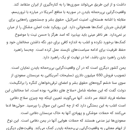
داشت و از این طریق می‌تواند سوری‌ها را به کناره‌گیری از ایران متقاعد کند.
واقعیت‌گرایی بی‌رحمانه بایدن در سوریه با منافع آمریکا در مبارزه با تروریسم،
مقابله با اشاعه هسته‌ای، امنیت اسرائیل، حقوق بشر و جستجوی راه‌هایی برای
افزایش جریان کمک‌ها همخوانی دارد. این رویکرد علت اصلی مشکل را از میان
بر نمی‌دارد. هر ناظر عینی باید بپذیرد که اسد هرگز با حسن نیت با موضوع
کمک‌ها برخورد نکرده و اغلب به اندازه کافی برای دور نگه داشتن مخالفان خود و
حفظ ظرفیت برای ادامه سیاست‌های ناپسند عمل کرده است. چه‌بسا راهبرد
بایدن راهبرد بدی باشد، اما در نهایت او یک راهبرد دارد.
یمن کشور دیگری است که در آن واقعیت‌گرایی بی‌رحمانه‌ بایدن نمایان است.
تصویب فروش 650 میلیون دلاری تسلیحات آمریکایی به عربستان سعودی از
سوی سنا خشم گرو‌ه‌های حقوق بشر و اعضای ترقی‌خواهان کنگره را برانگیخت.
دولت گفت که این معامله شامل «سلاح های دفاعی» بوده است، اما مخالفان این
معامله فریاد انتقاد سر دادند. آنها می‌گویند تعیین اینکه چه چیزی سلاح دفاعی
است اغلب به این بستگی دارد که از چه کسی این سوال را بپرسید. حوثی‌ها ادعا
می‌کنند که حملات موشکی و پهپادی آنها به خاک عربستان دفاعی است.
سعودی‌ها نیز مدعی هستند که حملات هوایی آنها در یمن دفاعی است. این نوع
از ابهام معنایی به واقعیت‌گرایی بی‌رحمانه بایدن کمک می‌کند. واقیت‌های دیگری