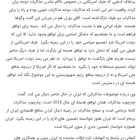
برخلاف ادعایی که طرف امریکایی در خصوص ناکام ماندن مذاکرات دوحه بیان
کرده، واقعیت امر این است که مذاکرات دوحه مذاکرات خوبی بوده و راه را برای
مذاکرات دو طرف بازگذاشته است. آقای بورل هم در جریان این گفت وگوها
هستند. طرف ایرانی هم با جدیت مذاکرات را دنبال می کند. زمینه برای توافق
فراهم است و ما معتقدیم که مشکل اساسی برای توافق وجود ندارد، الا این که
دولت امریکا باید تصمیم سیاسی خود را در این زمینه بگیرد. طرف امریکایی از
طرفی می گوید که تمایل دارد به توافق هسته ای بازگردد اما از طرف دیگر حاضر
نیست هزینه های بازگشت به توافق را بپردازد. به نظر می رسد دولت امریکا نمی
تواند تصمیم مستقلانه خود را بگیرد. ما معتقدیم که اگر امریکا از دریچه منافع
ملی امریکا و نه از دریچه منافع رژیم صهیونیستی به این موضوع نگاه کند توافق
هسته ای در دسترس است.
وی درباره موضوعات مذاکراتی که ایران در حال حاضر دنبال می کند، گفت:
چارچوب مذاکرات همان توافق هسته ای سال 2015 است، چارچوب مذاکرات
کاملا برجامی است و سطح مذاکرات در زمینه دنبال کردن منافع اقتصادی ایران از
برجام است که ایران هنوز نتوانسته تضمین های لازم را در این زمینه بگیرد. ایران
همواره خواستار تضمین جدی از سوی امریکا است.
کنعانی در پاسخ به اتهامات تازه ایالات متحده به ایران مبنی بر همکاری های