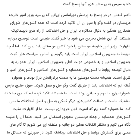
داد و سپس به پرسش های آنها پاسخ گفت.
ناصر کنعانی در در پاسخ به پرسش دیپلماسی ایرانی که پرسید وزیر امور خارجه
عربستان در گفت وگو با سی ان ان تاکید کرده است که همه کشورهای شورای
همکاری همگی به دنبال مذاکره با ایران و حل اختلافات از راه های دیپلماتیک
هستند، آیا این شامل بحرین می شود یا خیر گفت: طبیعی است توضیح درباره
اظهارات وزیر امور خارجه عربستان را خود کشور عربستان باید بیان کند. اما آنچه
مربوط به جمهوری اسلامی ایران است باید بگویم بر اساس سیاست های ثابت
جمهوری اسلامی و به خصوص دولت فعلی جمهوری اسلامی، ایران همواره به
دنبال توسعه روابط با کشورهای همسایه و کشورهای اسلامی و کشورهای آسیا و
شرق است، همیشه دست دوستی ما به سمت برادرانمان دراز بوده، و همواره
گفته ایم که اختلافات باید از طریق گفت وگو حل و فصل شوند. حوزه خلیج فارس
همواره برای ما مهم و حیاتی بوده است. ما همیشه تاکید کرده ایم که این جا خانه
مشترک ماست و دخالت کشورهای دیگر کمکی به حل و فصل اختلافات ما نمی
کند. ما همواره گفته ایم که امنیت قابل خریداری نیست. ما از اظهارات مثبت
کشورهای همسایه از جمله عربستان سعودی استقبال می کنیم، حتما آن را مثبت
نگاه می کنیم و منتظر اتفاقات عملی دو جانبه و منطقه ای می شویم تا گام های
عملی برای گسترش روابط و حل اختلافات برداشته شود. در صورتی که مسائل ما