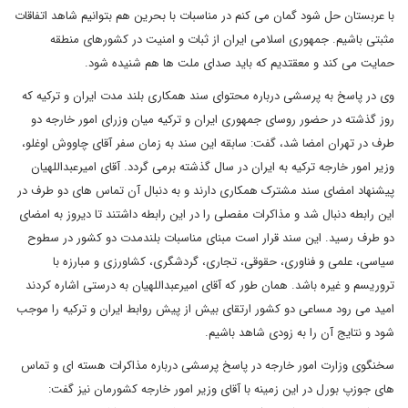
با عربستان حل شود گمان می کنم در مناسبات با بحرین هم بتوانیم شاهد اتفاقات
مثبتی باشیم. جمهوری اسلامی ایران از ثبات و امنیت در کشورهای منطقه
حمایت می کند و معقتدیم که باید صدای ملت ها هم شنیده شود.
وی در پاسخ به پرسشی درباره محتوای سند همکاری بلند مدت ایران و ترکیه که
روز گذشته در حضور روسای جمهوری ایران و ترکیه میان وزرای امور خارجه دو
طرف در تهران امضا شد، گفت: سابقه این سند به زمان سفر آقای چاووش اوغلو،
وزیر امور خارجه ترکیه به ایران در سال گذشته برمی گردد. آقای امیرعبداللهیان
پیشنهاد امضای سند مشترک همکاری دارند و به دنبال آن تماس های دو طرف در
این رابطه دنبال شد و مذاکرات مفصلی را در این رابطه داشتند تا دیروز به امضای
دو طرف رسید. این سند قرار است مبنای مناسبات بلندمدت دو کشور در سطوح
سیاسی، علمی و فناوری، حقوقی، تجاری، گردشگری، کشاورزی و مبارزه با
تروریسم و غیره باشد. همان طور که آقای امیرعبداللهیان به درستی اشاره کردند
امید می رود مساعی دو کشور ارتقای بیش از پیش روابط ایران و ترکیه را موجب
شود و نتایج آن را به زودی شاهد باشیم.
سخنگوی وزارت امور خارجه در پاسخ پرسشی درباره مذاکرات هسته ای و تماس
های جوزپ بورل در این زمینه با آقای وزیر امور خارجه کشورمان نیز گفت: