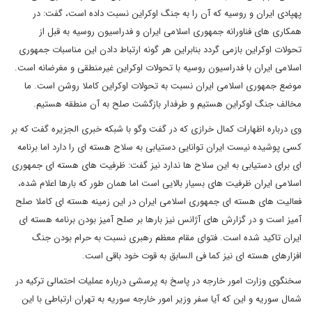
پهپادی ایران و روسیه که آن را به جنگ اوکراین نسبت داده است، گفت: در
همکاری های فناورانه جمهوری اسلامی ایران و فدراسیون روسیه به قبل از
تحولات اوکراین بازمی گردد بنابراین هر گونه ارتباط دادن این مناسبات جمهوری
اسلامی ایران با فدراسیون روسیه با تحولات اوکراین غیرمنطقی و مغرضانه است.
موضع جمهوری اسلامی ایران نسبت به تحولات اوکراین کاملا روشن است. ما
مخالف جنگ اوکراین هستیم و طرفدار بازگشت صلح به آن منطقه هستیم.
وی درباره اظهارات کمال خرازی که در گفت وگو با شبکه خبری الجزیره گفت که بر
کسی پوشیده نیست ایران توانایی دستیابی به سلاح هسته ای را دارد اما برنامه
ای برای دستیابی به این سلاح ها ندارد نیز گفت: ظرفیت های هسته ای جمهوری
اسلامی ایران ظرفیت های بسیار بالایی است اما همان طور که بارها اعلام شده،
فعالیت های هسته ای جمهوری اسلامی ایران در این زمینه هسته ای کاملا صلح
آمیز است و در گزارش های آژانس نیز بارها بر صلح آمیز بودن برنامه هسته ای
ایران تاکید شده است. فتوای مقام معظم رهبری نسبت به حرام بودن جنگ
افزارهای هسته ای نیز کما فی السابق به قوت خود باقی است.
سخنگوی وزارت امور خارجه در پاسخ به پرسشی درباره عملیات احتمالی ترکیه در
شمال سوریه و این که آیا سفر وزیر امور خارجه سوریه به تهران ارتباطی با این