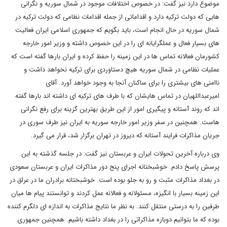
موضوع دارد نیز گفت: در خصوص اختلافات موجود در شمال سوریه و نگرانی
هایی که دولت ترکیه دارد و اقداماتی از جمله اقدامات نظامی که دولت ترکیه در
شمال سوریه در حال انجام است، باید بگویم که جمهوری اسلامی ایران فعالیت
های بسیار فعال و عملگرایانه ای را در این خصوص داشته و وزیر امور خارجه
کشورمان فعالانه تماس ها در این زمینه را حفظ کرده و ایران بارها گفته است که
عملیات نظامی در شمال سوریه هیچ دستاوردی برای ترکیه نخواهد داشت و
ناامنی های بیشتری را برای ساکنان آنجا به وجود خواهد آورد. آقای
امیرعبداللهیان در تماس هایشان که با طرف های ترکیه ای داشته اند بارها گفته
اند که روند آستانه و پیگیری امور از این طریق بهترین گزینه برای رفع نگرانی
هاست. همچنین در سفر وزیر امور خارجه سوریه به ایران نیز طرف سوری در
جریان مذاکرات فرایند آستانه که دیروز در تهران برگزار شد، قرار می گیرد.
وی درباره آخرین تحولات ایران و عربستان نیز گفت: در جلسه گذشته به این
پرسش پاسخ دادم. خوشبختانه اجرای پنج دور مذاکرات ایران و عربستان سعودی
در بغداد مذاکرات مثبت و رو به جلو بوده است. خوشبختانه برادران ما در عراق در
این زمینه بسیار با انگیزه، مسئولانه و فعالانه عمل کردند و توانستند پیام ها میان
طرفین را به درستی منتقل کنند. به نظر ما نتایج مذاکرات به اندازه ای دلگرم کننده
بوده که ما بتوانیم دوباره مذاکراتی را در بغداد داشته باشیم. همچنین جمهوری