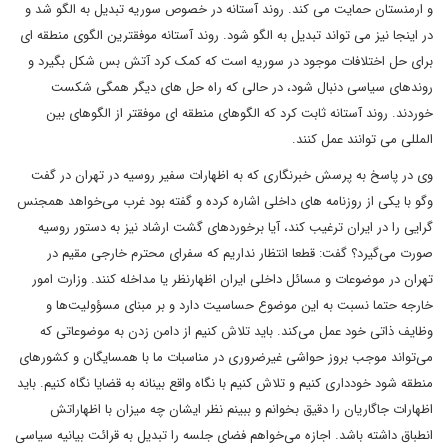
و ارمنستان حمایت می کند. روند آستانه در خصوص سوریه تبدیل به الگو شد و
در اینجا نیز می تواند تبدیل به الگو شود. روند آستانه موفقترین الگوی منطقه ای
برای حل اختلافات موجود در سوریه است که کمک کرد آتش بس شکل بگیرد و
روندهای سیاسی دنبال شود، در حالی که راه حل های دیگر همگی شکست
خوردند. روند آستانه ثابت کرد که الگوهای منطقه ای موفقتر از الگوهای بین
المللی می توانند عمل کنند.
وی در پاسخ به پرسش خبرنگاری که به اظهارات سفیر روسیه در تهران در گفت
وگو با یکی از روزنامه های داخلی اشاره کرده و گفته بود غرب می‌خواهد همجنس
گرایی را در ایران ترغیب کند، آیا برخوردهای گشت ارشاد نیز به دستور روسیه
صورت می‌گیرد؟ گفت: قطعا انتظار نداریم که سفرای محترم خارجی مقیم در
تهران در موضوعات و مسائل داخلی ایران اظهارنظر یا مداخله کنند. وزارت امور
خارجه حتما نسبت به این موضوع حساسیت دارد و بر مبنای مسؤولیت‌ها و
وظایف ذاتی خود عمل می‌کند. باید تلاش کنیم از دامن زدن به موضوعاتی که
می‌تواند موجب بروز حواشی غیرضروری در مناسبات ما با همسایگان و کشورهای
منطقه شود خودداری کنیم و تلاش کنیم با نگاه واقع بینانه به قضایا نگاه کنیم. باید
اظهارات جاگاریان را دقیق بخوانم و ببینم نظر ایشان چه میزان با اظهاراتش
انطباق داشته باشد. اجازه می‌خواهم فضای جلسه را تبدیل به قرائت بیانیه سیاسی