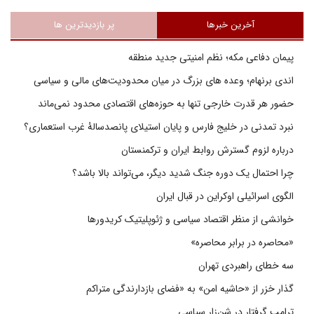
آخرین خبرها
پر بازدیدترین ها
پیمان دفاعی مکه؛ نظم امنیتی جدید منطقه
اندی برنهام؛ وعده های بزرگ در میان محدودیت‌های مالی و سیاسی
حضور هر قدرت خارجی تنها به حوزه‌های اقتصادی محدود نمی‌ماند
نبرد تمدنی در خلیج فارس و پایان استیلای پانصدسالۀ غرب استعماری؟
درباره لزوم گسترش روابط ایران و ترکمنستان
چرا احتمال یک دوره جنگ شدید دیگر، می‌تواند بالا باشد؟
الگوی اسرائیلی اوکراین در قبال ایران
خوانشی از منظر اقتصاد سیاسی و ژئوپلیتیک کریدورها
«محاصره در برابر محاصره»
سه خطای راهبردی تهران
گذار خزر از «حاشیه امن» به «فضای بازدارندگی متراکم
ترامپ گرفتار در شن‌زار سیاسی