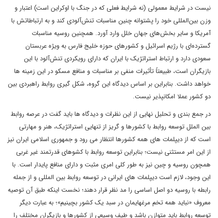
نیست در شرایط معمولی (نه شرایط فعلی که در جنگ با اوکراین است) اعتبار و
وزن بین‌المللی خود را پشتوانه چنین مناسبات تنش‌آلودی کند و به ارتباطاتش با
آمریکا و سایر بخش‌های جهان خلل وارد آورد. همچنین روسیه مناسبات
گسترده‌ای با رژیم اسرائیل و کشورهای حوزه خلیج فارس به ویژه عربستان
سعودی دارد و ارتباط استراتژیک با ایران که دارای رویکردی تنش‌آلود با این
بازیگران است، طبیعتاً تأثیرات منفی بر مناسبات و منافع مسکو در این زمینه ها
خواهد داشت. بنابراین بر اساس دیدگاه این گروه، شکل گیری روابط راهبردی بین
دو کشور عملا امکانپذیر نیست.
در جمع بندی و تحلیل نهایی از این نظرات و دیدگاه ها باید گفت در عرصه روابط
بین الملل توسعه روابط با کشورها و گریز از تنهایی استراتژیک، هنر و مهارتی
است که از دیپلمات های همه کشورها انتظار می رود و جمهوری اسلامی ایران نیز
از این امر مستثنی نیست؛ بنابراین توسعه روابط با کشوهای قدرتمند غیر غربی
همچون روسیه و چین نیز به طور کلی امری مثبت و دارای منافع پایدار است. با
این وجود، لازم است دیپلمات های ایرانی در توسعه روابط بین المللی و از جمله
رابطه با روسیه دو اصل اساسی را مد نظر قرار دهند؛ نخست اینکه طبق آن توصیه
معروف «نباید همه تخم مرغهایمان در سبد یک کشور بچینیم»؛ به عبارت دیگر
توسعه روابط باید متوازن باشد و طیف وسیعی از کشورها و بازیگران مختلف را