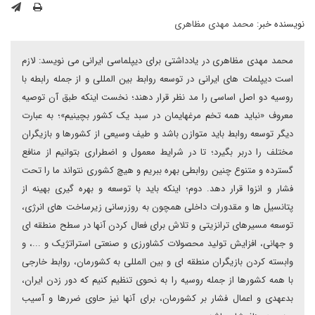
نویسنده خبر:
محمد مهدی مظاهری
محمد مهدی مظاهری در یادداشتی برای دیپلماسی ایرانی می نویسد: لازم
است دیپلمات های ایرانی در توسعه روابط بین المللی و از جمله رابطه با
روسیه دو اصل اساسی را مد نظر قرار دهند؛ نخست اینکه طبق آن توصیه
معروف «نباید همه تخم مرغهایمان در سبد یک کشور بچینیم»؛ به عبارت
دیگر توسعه روابط باید متوازن باشد و طیف وسیعی از کشورها و بازیگران
مختلف را دربر بگیرد؛ تا در شرایط معمول و اضطراری بتوانیم از منافع
گسترده و متنوع چنین روابطی بهره ببریم و هیچ کشوری نتواند ما را تحت
فشار و انزوا قرار دهد. دوم؛ اینکه باید با توسعه و بهره گیری بهینه از
پتانسیل ها و مقدورات داخلی همچون به روزرسانی زیرساخت های انرژی،
توسعه مسیرهای ترانزیتی و تلاش برای فعال کردن آنها در سطح منطقه ای
و جهانی، افزایش تولید محصولات کشاورزی و صنعتی استراتژیک و ...، و
وابسته کردن بازیگران منطقه ای و بین المللی به کشورمان، روابط خارجی
با همه کشورها از جمله روسیه را به نحوی تنظیم کنیم که دور زدن ایران،
بدعهدی و اعمال فشار بر کشورمان، برای آنها نیز حاوی ضررها و آسیب