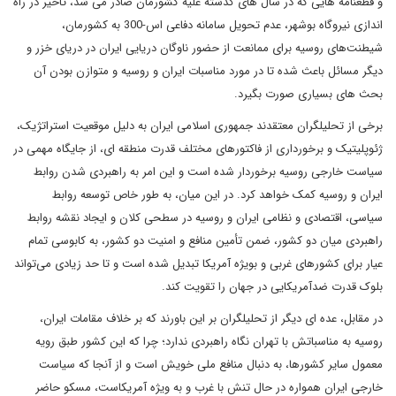
و قطعنامه هایی که در سال های گذشته علیه کشورمان صادر می شد، تاخیر در راه
اندازی نیروگاه بوشهر، عدم تحویل سامانه دفاعی اس-300 به کشورمان،
شیطنت‌های روسیه برای ممانعت از حضور ناوگان دریایی ایران در دریای خزر و
دیگر مسائل باعث شده تا در مورد مناسبات ایران و روسیه و متوازن بودن آن
بحث های بسیاری صورت بگیرد.
برخی از تحلیلگران معتقدند جمهوری اسلامی ایران به دلیل موقعیت استراتژیک،
ژئوپلیتیک و برخورداری از فاکتورهای مختلف قدرت منطقه ای، از جایگاه مهمی در
سیاست خارجی روسیه برخوردار شده است و این امر به راهبردی شدن روابط
ایران و روسیه کمک خواهد کرد. در این میان، به طور خاص توسعه روابط
سیاسی، اقتصادی و نظامی ایران و روسیه در سطحی کلان و ایجاد نقشه روابط
راهبردی میان دو کشور، ضمن تأمین منافع و امنیت دو کشور، به کابوسی تمام
عیار برای کشور‌های غربی و بویژه آمریکا تبدیل شده است و تا حد زیادی می‌تواند
بلوک قدرت ضدآمریکایی در جهان را تقویت کند.
در مقابل، عده ای دیگر از تحلیلگران بر این باورند که بر خلاف مقامات ایران،
روسیه به مناسباتش با تهران نگاه راهبردی ندارد؛ چرا که این کشور طبق رویه
معمول سایر کشورها، به دنبال منافع ملی خویش است و از آنجا که سیاست
خارجی ایران همواره در حال تنش با غرب و به ویژه آمریکاست، مسکو حاضر