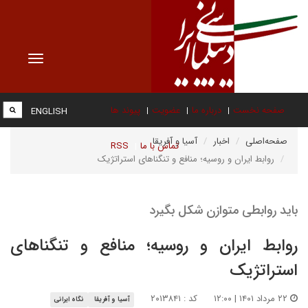
Toggle
vigation
صفحه نخست
درباره ما
عضویت
پیوند ها
ENGLISH
صفحه‌اصلی
اخبار
آسیا و آفریقا
تماس با ما
RSS
روابط ایران و روسیه؛ منافع و تنگناهای استراتژیک
باید روابطی متوازن شکل بگیرد
روابط ایران و روسیه؛ منافع و تنگناهای
استراتژیک
۲۲ مرداد ۱۴۰۱ | ۱۲:۰۰
کد : ۲۰۱۳۸۴۱
آسیا و آفریقا
نگاه ایرانی