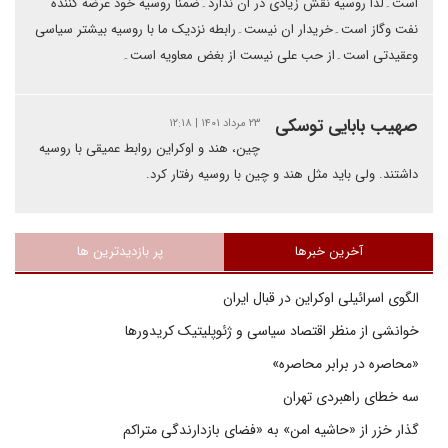
است۔لذا روسیه نقش زیادی در ان ندارد۔ضمنا روسیه خود عرضه کننده
نفت وگاز است۔خریدار ان نیست۔رابطه نزدیک ما با روسیه بیشتر سیاسی
وعقیدتی است۔از حب علی نیست از بغض معاویه است۔
صهیب بابایی توسکی
۲۳ مرداد ۱۴۰۱ | ۱۲:۱۸
چین، هند و اوکراین روابط عمیقی با روسیه
داشتند. ولی باید مثل هند و چین با روسیه رفتار کرد.
آخرین خبرها
پر بازدیدترین ها
الگوی اسرائیلی اوکراین در قبال ایران
خوانشی از منظر اقتصاد سیاسی و ژئوپلیتیک کریدورها
«محاصره در برابر محاصره»
سه خطای راهبردی تهران
گذار خزر از «حاشیه امن» به «فضای بازدارندگی متراکم