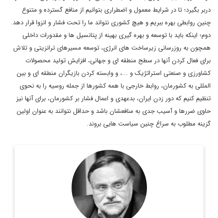
دربر بگیرد؛ تا در شرایط معمول و اضطراری بتوانیم از منافع گسترده و متنوع
چنین روابطی بهره ببریم و هیچ کشوری نتواند ما را تحت فشار و انزوا قرار دهد.
دوم؛ اینکه باید با توسعه و بهره گیری بهینه از پتانسیل ها و مقدورات داخلی
همچون به روزرسانی زیرساخت های انرژی، توسعه مسیرهای ترانزیتی و تلاش
برای فعال کردن آنها در سطح منطقه ای و جهانی، افزایش تولید محصولات
کشاورزی و صنعتی استراتژیک و ...، و وابسته کردن بازیگران منطقه ای و بین
المللی به کشورمان، روابط خارجی با همه کشورها از جمله روسیه را به نحوی
تنظیم کنیم که دور زدن ایران، بدعهدی و اعمال فشار بر کشورمان، برای آنها نیز
حاوی ضررها و آسیب جدی به منافعشان باشد و حداقل نتوانند به عنوان اولین
گزینه مطلوب به سراغ چنین سیاست هایی بروند.
دکتر محمد مهدی مظاهری، استاد دانشگاه، رئیس موسسه فرهنگی
اکو، عضو هیات امنای پژوهشگاه فرهنگ و هنر و ارتباطات، مشاور
رییس فقید مجمع تشخیص مصلحت نظام، مشاور وزیر امور ...
اطلاعات بیشتر