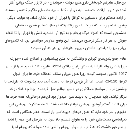
این‌حال، علیرغم خویشتن‌داری‌های دولت «جوبایدن» در کارزار جنگ روانی آغاز
شده در درون ایالات متحده علیه تهران، کاخ سفید نشانه‌ای دلگرم کننده و مستند
از اراده محکم برای دستیابی به توافق با تهران از خود نشان نداد. به عبارت دیگر،
چنین به نظر رسید که دولت بایدن رفته رفته در حال تسلیم شدن به فضای
متشنجی است که اصولا مرگ برجام و به تبع آن تشدید تنش با تهران را تا نقطه
جوش بر هر کار دیگر ترجیح می‌دهد. این وضع علاوه‌بر مواضعی بود که تندروهای
ایرانی نیز با دراختیار داشتن تریبون‌هایشان بر هیمنه آن دمیدند.
اعلام جمع‌بندی‌های تهران و واشنگتن به متن پیشنهادی و اصلاح شده «جوزف
بورل» نمی‌تواند الزاما به معنای پایان یافتن اختلاف‌هایی باشد که برجام را از سال
2017 تاکنون منجمد کرده؛ زیرا هنوز میزان سقف انعطاف‌ طرف‌ها برای قبول
توافق ناشناخته است. اما اگر بزودی توافق به دست آید، باید پذیرفت که طرف‌ها با
چشم‌پوشی از مواضع حداکثری در مسیر توافق عمل کرده‌اند. چنانچه فعلا توافقی
درکار نباشد، باید همچنان به دیپلماسی امیدوار بود آن‌هم درحالی‌که همه طرف‌ها
برای ادامه گفت‌وگوهای برجامی توافق داشته باشند. ادامه مداکرات برجامی این
مفهوم را در خود دارد که هنوز درهای دیپلماسی باز است. خطر هنگامی است که
دیپلماسی دست‌های خود را به عنوان تسلیم بالا ببرد. به هرحال این مهم را نباید
از نظر دور داشت که هنگامی می‌توان برجام را احیا شده خواند که برجام احیا