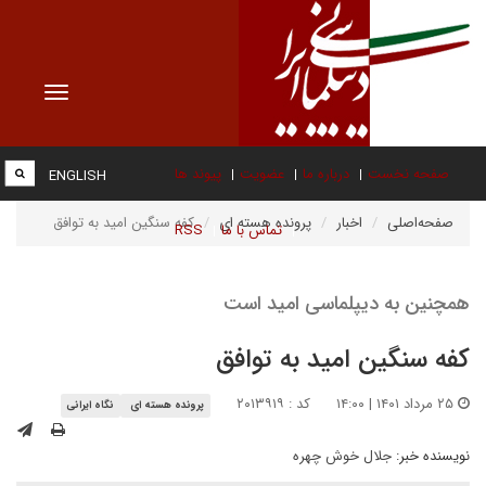
Toggle
vigation
صفحه نخست
درباره ما
عضویت
پیوند ها
ENGLISH
صفحه‌اصلی
اخبار
پرونده هسته ای
کفه سنگین امید به توافق
تماس با ما
RSS
همچنین به دیپلماسی امید است
کفه سنگین امید به توافق
۲۵ مرداد ۱۴۰۱ | ۱۴:۰۰
کد : ۲۰۱۳۹۱۹
پرونده هسته ای
نگاه ایرانی
نویسنده خبر:
جلال خوش چهره