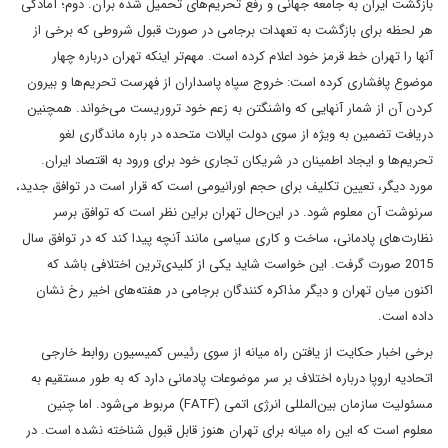
بازگشت ایران به جامعه جهانی و رفع تحریم‌های تحمیل شده برآن. دوم؛ آمادگی
هر لحظه برای بازگشت به تعهدات برجامی در صورت قبول شروطی که برخی از
آنها را تهران خط قرمز خود اعلام کرده است. مهم‌تر اینکه تهران درباره چهار
موضوع پافشاری کرده است: خروج سپاه پاسداران از فهرست تحریم‌ها و بیرون
کردن آن از شمار آنهایی که واشنگتن به زعم خود تروریست می‌خواند. همچنین
دریافت تضمین به ویژه از سوی دولت ایالات متحده در باره ماندگاری لغو
تحریم‌ها و ایجاد اطمینان در شریکان تجاری خود برای ورود به اقتصاد ایران.
مورد دیگر، تعیین تکلیف برای حجم اورانیومی است که قرار است در توافق جدید،
سرنوشت آن معلوم شود. در این‌حال تهران براین نظر است که توافق برسر
نظارت‌های پادمانی، ساخت و کاری سیاسی مانند آنچه پیدا کند که در توافق سال
2015 صورت گرفت. این خواست شاید یکی از کلیدی‌ترین اختلافی باشد که
اکنون میان تهران و دیگر مذاکره کنندگان برجامی در هفته‌های اخیر رخ نشان
داده است.
برخی اخبار حکایت از یافتن راه میانه از سوی رئیس کمیسیون روابط خارجی
اتحادیه اروپا درباره اختلاف بر سر موضوعات پادمانی دارد که به طور مستقیم به
مسئولیت سازمان بین‌المللی انرژی اتمی (FATF) مربوط می‌شود. اما چنین
معلوم است که این راه میانه برای تهران هنوز قابل قبول شناخته نشده است. در