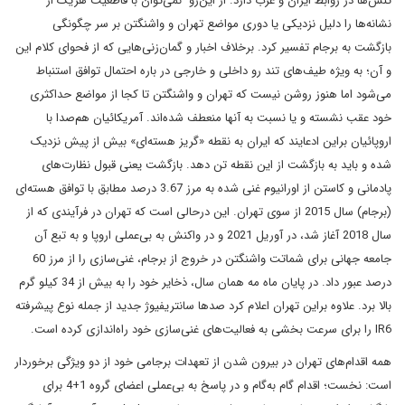
تنش‌ها در روابط ایران و غرب دارد. از این‌رو نمی‌توان با قاطعیت هریک از
نشانه‌ها را دلیل نزدیکی یا دوری مواضع تهران و واشنگتن بر سر چگونگی
بازگشت به برجام تفسیر کرد. برخلاف اخبار و گمان‌زنی‌هایی که از فحوای کلام این
و آن؛ به ویژه طیف‌های تند رو داخلی و خارجی در باره احتمال توافق استنباط
می‌شود اما هنوز روشن نیست که تهران و واشنگتن تا کجا از مواضع حداکثری
خود عقب نشسته و یا نسبت به آنها منعطف شده‌اند. آمریکائیان هم‌صدا با
اروپائیان براین ادعایند که ایران به نقطه «گریز هسته‌ای» بیش از پیش نزدیک
شده و باید به بازگشت از این نقطه تن دهد. بازگشت یعنی قبول نظارت‌های
پادمانی و کاستن از اورانیوم غنی شده به مرز 3.67 درصد مطابق با توافق هسته‌ای
(برجام) سال 2015 از سوی تهران. این درحالی است که تهران در فرآیندی که از
سال 2018 آغاز شد، در آوریل 2021 و در واکنش به بی‌عملی اروپا و به تبع آن
جامعه جهانی برای شماتت واشنگتن در خروج از برجام، غنی‌سازی را از مرز 60
درصد عبور داد. در پایان ماه مه همان سال، ذخایر خود را به بیش از 34 کیلو گرم
بالا برد. علاوه براین تهران اعلام کرد صدها سانتریفیوژ جدید از جمله نوع پیشرفته
IR6 را برای سرعت بخشی به فعالیت‌های غنی‌سازی خود راه‌اندازی کرده است.
همه اقدام‌های تهران در بیرون شدن از تعهدات برجامی خود از دو ویژگی برخوردار
است: نخست؛ اقدام گام به‌گام و در پاسخ به بی‌عملی اعضای گروه 1+4 برای