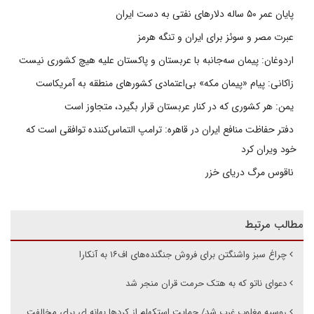
پایان عمر ۵۰ ساله دلارهای نفتی به دست ایران
عبرت مصر و سوئز برای ایران و تنگه هرمز
اردوغان: پیمان سه‌جانبه با عربستان و پاکستان علیه هیچ کشوری نیست
زاکانی: پیام «پیمان مکه» بی‌اعتمادی کشورهای منطقه به آمریکاست
یمن: هر کشوری که در کنار عربستان قرار بگیرد، متجاوز است
دفتر حفاظت منافع ایران در قاهره: ترامپ التماس‌کننده توافقی است که
خود ویران کرد
ناقوس مرگ دریای خزر
مطالب مرتبط
چراغ سبز واشنگتن برای فروش جنگنده‌های اف۱۶ به آنکارا
دعوای ناتو که به هتک حرمت قران منجر شد
روسیه مغلوب غرب شد/ حمایت استکهلم از کردها بهانه ای برای مخالفت