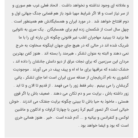
و عادلانه ای وجود نداشته و نخواهد داشت . اتحاد فعلی غرب هم سوری و
از سر نیاز است و الا اگر شرایط مهیا شود باز هم قصابی جنگ جهانی اول و
دوم افتتاح خواهد شد . در مورد ایران و همسایگانش هم همینطور است .
چهل سال است از شکممان زده ایم برای همسایگان . یک سری به نانوایی
ها بزنید تا ببینید مهاجران اغلب غیر قانونی چگونه نان یارنه ای را با ما
شریک شده اند در حالی که در هیچ جای جهان اینگونه سخاوت به خرج
نمی دهند و البته به عنوان تشکر ، هیرمند را بسته اند . هنوز کفن بهترین
مردان این سرزمین که برای نجات عراق از دیو داعش جانشان را داده اند ،
خشک نشده که عراقیها برای ما اه اه و پیف پیف در می آورند . موجودیت
کشوری به نام آذربایجان از صدقه سری ایران است اما جای تشکر ، یاغی
گریشان را می بینیم . بشر فقط زور را می فهمد . از قدیم تا الان و تا ابد .
زور داشته باش ، برایت سر و دم تکان می دهند . ضعیف باش یا اگر قوی
هستی ، ماخوذ به حیا باش تا ببینی چگونه برایت جفتک می اندزند . خوش
خیالی است اگر تصور کنیم کرۀ زمین با چهارتا کراوات و ادکلون و ماشین
لوکس و کنفرانس و بیانیه و ... آدم شده است . خیر . هنوز همانی خری
است که بود و ایضا خواهد بود .