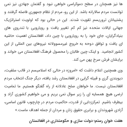
ها نیز همچنان در سطح دموکراسی خواهی نبود و گفتمان جهادی نیز نمی
توانست مردم سالارانه باشد. از این رو، مردم از نظام جمهوری فاصله گرفتند و
پشتیبانان تروریسم تقویت شدند. این در حالی بود که اولویت استراتژیک
جهانی ایالات متحده نیز کم کم تغییر یافت و رویارویی با تندروی های
بنیادگرایان، جای خود را به رویارویی با چین داد، افغانستان اهمیت حاشیه
ای یافت و توافق دوحه به خروج غیرمسوولانه نیروهای بین المللی از این
کشور انجامید. و اینک چین طالبان را محصول فرهنگ افغانستان می خواند و
برایشان فرش سرخ پهن می کند.
وی همچنین اعلام داشت که «امروزه در حالی که اسلامیسم در قالب سلفیت،
دیوبندی گری و قبیله گرایی در افغانستان رشد یافته، دیگر جنگ انتخاب مردم
افغانستان نیست. ما خواهان صلح عادلانه از راه گفتگو هستیم. ما تمامیت
ارضی هیچ همسایه ای را زیر سوال نمی بریم و می خواهیم کشوری آزاد و
بیطرف باشیم. تمرکززدایی از قدرت، حاکمیت مردم در چارچوب قانون اساسی،
آزادی شهروندان و برابری حقوق زنان و مردان از جمله اهداف ماست.»
هفت خوان رستم؛ دولت سازی و حکومتداری در افغانستان