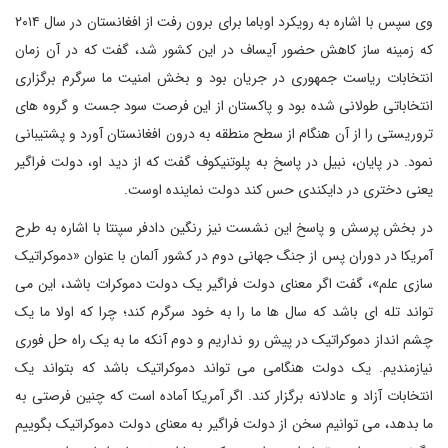
وی سپس با اشاره به رویکرد اوباما برای برون رفت از افغانستان در سال ۲۰۱۴
که زمینه ساز کاهش حضور آیساف در این کشور شد، گفت که در آن زمان
انتخابات ریاست جمهوری در جریان بود و بخش امنیت ما سرگرم برگزاری
انتخاباتی طولانی شده بود و پاکستان از این فرصت سود جست و گروه های
تروریستی را از آن هنگام از سطح منطقه به درون افغانستان آورد و پشتیبانی
نمود. در پایان، نبیل در پاسخ به پلوتنیکوف گفت که از دید او، دولت فراگیر
یعنی دختری در دایکندی حس کند دولت نماینده اوست.
در بخش پرسش و پاسخ این نشست نیز رنگین دادفر سپنتا با اشاره به طرح
آمریکا در دوران پس از جنگ جهانی دوم در کشور آلمان با عنوان «دموکراتیک
سازی علم»، گفت اگر معنای دولت فراگیر یک دولت دموکرات باشد، این می
تواند تله ای باشد که سال ها ما را به خود سرگرم کند؛ چرا که اولا ما یک
چشم انداز دموکراتیک در پیش رو نداریم و دوم آنکه ما به یک راه حل فوری
نیازمندیم. یک دولت هنگامی می تواند دموکراتیک باشد که بتواند یک
انتخابات آزاد و عادلانه برگزار کند. اگر آمریکا آماده است که چنین فرصتی به
ما بدهد، می توانیم سخن از دولت فراگیر به معنای دولت دموکراتیک بگوییم