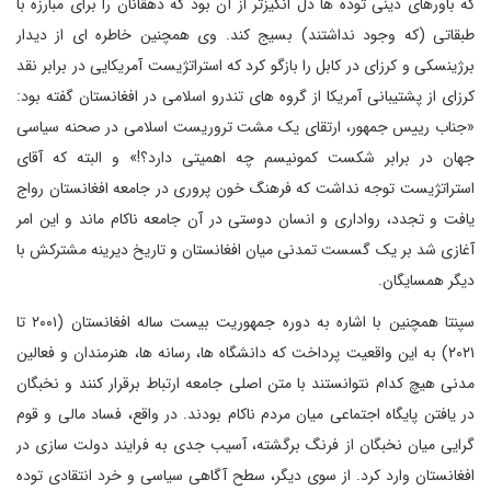
که باورهای دینی توده ها دل انگیزتر از آن بود که دهقانان را برای مبارزه با
طبقاتی (که وجود نداشتند) بسیج کند. وی همچنین خاطره ای از دیدار
برژینسکی و کرزای در کابل را بازگو کرد که استراتژیست آمریکایی در برابر نقد
کرزای از پشتیبانی آمریکا از گروه های تندرو اسلامی در افغانستان گفته بود:
«جناب رییس جمهور، ارتقای یک مشت تروریست اسلامی در صحنه سیاسی
جهان در برابر شکست کمونیسم چه اهمیتی دارد؟!» و البته که آقای
استراتژیست توجه نداشت که فرهنگ خون پروری در جامعه افغانستان رواج
یافت و تجدد، رواداری و انسان دوستی در آن جامعه ناکام ماند و این امر
آغازی شد بر یک گسست تمدنی میان افغانستان و تاریخ دیرینه مشترکش با
دیگر همسایگان.
سپنتا همچنین با اشاره به دوره جمهوریت بیست ساله افغانستان (۲۰۰۱ تا
۲۰۲۱) به این واقعیت پرداخت که دانشگاه ها، رسانه ها، هنرمندان و فعالین
مدنی هیچ کدام نتوانستند با متن اصلی جامعه ارتباط برقرار کنند و نخبگان
در یافتن پایگاه اجتماعی میان مردم ناکام بودند. در واقع، فساد مالی و قوم
گرایی میان نخبگان از فرنگ برگشته، آسیب جدی به فرایند دولت سازی در
افغانستان وارد کرد. از سوی دیگر، سطح آگاهی سیاسی و خرد انتقادی توده