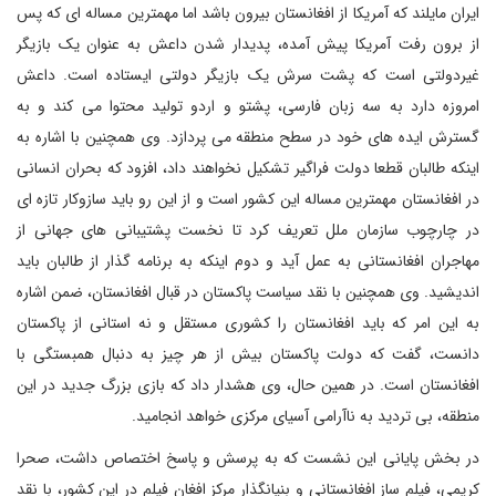
ایران مایلند که آمریکا از افغانستان بیرون باشد اما مهمترین مساله ای که پس
از برون رفت آمریکا پیش آمده، پدیدار شدن داعش به عنوان یک بازیگر
غیردولتی است که پشت سرش یک بازیگر دولتی ایستاده است. داعش
امروزه دارد به سه زبان فارسی، پشتو و اردو تولید محتوا می کند و به
گسترش ایده های خود در سطح منطقه می پردازد. وی همچنین با اشاره به
اینکه طالبان قطعا دولت فراگیر تشکیل نخواهند داد، افزود که بحران انسانی
در افغانستان مهمترین مساله این کشور است و از این رو باید سازوکار تازه ای
در چارچوب سازمان ملل تعریف کرد تا نخست پشتیبانی های جهانی از
مهاجران افغانستانی به عمل آید و دوم اینکه به برنامه گذار از طالبان باید
اندیشید. وی همچنین با نقد سیاست پاکستان در قبال افغانستان، ضمن اشاره
به این امر که باید افغانستان را کشوری مستقل و نه استانی از پاکستان
دانست، گفت که دولت پاکستان بیش از هر چیز به دنبال همبستگی با
افغانستان است. در همین حال، وی هشدار داد که بازی بزرگ جدید در این
منطقه، بی تردید به ناآرامی آسیای مرکزی خواهد انجامید.
در بخش پایانی این نشست که به پرسش و پاسخ اختصاص داشت، صحرا
کریمی، فیلم ساز افغانستانی و بنیانگذار مرکز افغان فیلم در این کشور، با نقد