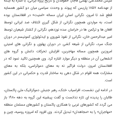
سپس محمدعلی بهمنی قاجار، حقوقدان و تاریخ پژوه ایرانی، با اشاره به اینکه
از عهدنامه ۱۸۵۷ پاریس که پیوند و وحدت سیاسی میان دو کشور همسایه
قطع شد تا امروز، نگرانی اصلی ایران مساله «امنیت» در افغانستان بوده
است، به مواردی همچون نگرانی از شکل گیری ائتلاف ضد ایرانی توسط
افغان ها و ترکمن ها در خراسان سده نوزدهم، نگرانی از کشتار شیعیان توسط
امیر عبدالرحمن خان، نگرانی از نفوذ شوروی و ایدئولوژی کمونیسم در دوران
جنگ سرد، نگرانی از شیعه کشی در دوران پهلوی و نگرانی های امنیتی
امروزین همچون مساله مهاجرین، افزایش تحرکات داعش و گروه های
انشعابی آن در منطقه و دیگر موارد اشاره کرد. وی همچنین تاکید نمود که در
افغانستان امروز، دولت فراگیر نه به معنای دموکراسی، بلکه به معنای
مشارکت همه اقوام در شکل دهی به ساختار قدرت و حکمرانی در این کشور
است.
در ادامه این نشست، افراسیاب ختک، رهبر جنبش دموکراتیک ملی پاکستان،
طالبان را پدیده ای تازه ندانست و گفت پیشینه این گروه به دهه ۱۹۸۰ باز
می گردد که کشورهای غربی با همکاری پاکستان و کشورهای مسلمان منطقه
«مهاجران» را به «مجاهدان» تبدیل کردند. وی افزود که امروزه روسیه، چین و