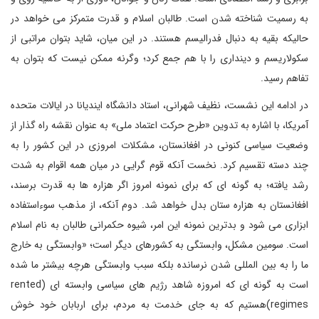
به رسمیت شناخته شدن است. طالبان اسلام و قدرت متمرکز می خواهد در
حالیکه بقیه به دنبال فدرالیسم هستند. در این میان، شاید بتوان مراتبی از
سکولاریسم و دینداری را با هم جمع کرد؛ وگرنه ممکن نیست که بتوان به
تفاهم رسید.
در ادامه این نشست، نظیف شهرانی، استاد دانشگاه ایندیانا در ایالات متحده
آمریکا، با اشاره به تدوین «طرح حرکت اعتماد ملی» به عنوان نقشه راه گذار از
وضعیت سیاسی کنونی در افغانستان، مشکلات امروزی در این کشور را به
چند دسته تقسیم کرد. نخست آنکه قوم گرایی در میان همه اقوام به شدت
رشد یافته؛ به گونه ای که برای نمونه امروز اگر هزاره ها به قدرت برسند،
افغانستان به هزاره ستان بدل خواهد شد. دوم آنکه، از مذهب سوءاستفاده
ابزاری می شود و بدترین نمونه این امر، شیوه حکمرانی طالبان به نام اسلام
است. سومین مشکل، وابستگی به کشورهای دیگر است؛ «وابستگی به خارج
ما را به بین المللی شدن نرسانده بلکه سبب وابستگی هرچه بیشتر ما شده
است به گونه ای که امروزه شاهد رژیم های سیاسی وابسته ای (rented
regimes)هستیم که به جای خدمت به مردم، برای اربابان خود خوش