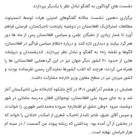
نشست های گوناگون به گفتگو تبادل نظر با یکدیگر بپردازند.
برگزاری دهمین نشست سالانه گفتگوهای امنیتی هرات توسط انستیتوت
مطالعات استراتژیک افغانستان در دوشنبه پایتخت تاجیکستان، فرصتی فراهم
آورد تا شمار زیادی از نخبگان علمی و سیاسی افغانستان پس از ماه ها دور
هم گرد بیایند و دیداری تازه کنند و درباره «نظام سیاسی فراگیر در افغانستان؛
الگوها و نقشه راه» به گفتگو و تبادل نظر بپردازند. اندیشمندان و دیپلمات
هایی از حدود ۲۰ کشور دیگر جهان نیز در این گردهمایی افغانستانی ها را
همراه می کردند؛ هرچند که اغلب کشورها نمایندگان رسمی نفرستاده بودند و
کشور میزبان نیز در سطح معاون وزیر خارجه مشارکت داشت.
همایش در هشتم آذر/قوس ۱۴۰۱ در کاخ باشکوه کتابخانه ملی تاجیکستان آغاز
شد و به جای سرود ملی افغانستان، ‌نوجوانان افغان مدرسه سامانی در شهر
دوشنبه، سرود «وطن عشق تو افتخارم» سروده محمدناصر طهوری را خواندند
و سپس آقای عتیق، شاعر نامدار تاجیک، شعری از اسکندر ختلانی را خواند که
در بخشی از آن آمده بود: پنداشتی که ریشه پیوند من گسست / در سینه ام
هزار خراسان نهفته است...