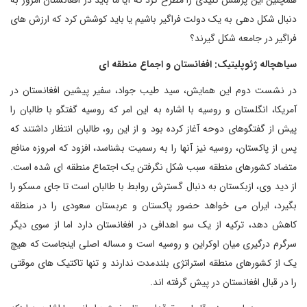
همچنین این پرسش کلیدی را مطرح کرد که آیا ما باید در افغانستان امروز به
دنبال شکل دهی به یک دولت فراگیر باشیم یا باید کوشش کرد که ارزش های
فراگیر در جامعه شکل گیرند؟
سیاهچاله ژئوپلیتیک: افغانستان و اجماع منطقه ای
در نشست دوم این همایش، سید طیب جواد، سفیر پیشین افغانستان در
آمریکا، انگلستان و روسیه با اشاره به این امر که روسیه گفتگو با طالبان را
پیش از گفتگوهای دوحه آغاز کرده بود و از این رو، طالبان انتظار داشتند که
پس از پاکستان، روسیه نیز آنها را به رسمیت بشناسد، افزود که امروزه منافع
متضاد کشورهای منطقه سبب شکل نگرفتن یک اجتماع منطقه ای شده است.
از دید وی، ازبکستان به دنبال گسترش روابط با طالبان است تا جای مسکو را
بگیرد، ایران می خواهد حضور پاکستان و عربستان سعودی را در منطقه
کاهش دهد، ترکیه از یک سو اهدافی در افغانستان دارد اما از سوی دیگر
سرگرم درگیری میان اوکراین و روسیه است و مساله اصلی اینجاست که هیچ
یک از کشورهای منطقه استراتژی بلندمدت ندارند و تنها تاکتیک های موقتی
را در قبال افغانستان در پیش گرفته اند.