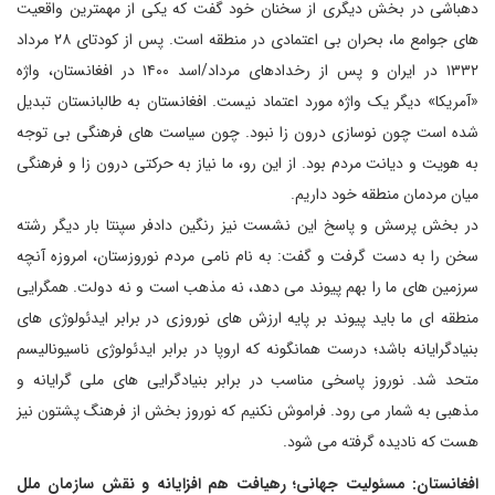
دهباشی در بخش دیگری از سخنان خود گفت که یکی از مهمترین واقعیت
های جوامع ما، بحران بی اعتمادی در منطقه است. پس از کودتای ۲۸ مرداد
۱۳۳۲ در ایران و پس از رخدادهای مرداد/اسد ۱۴۰۰ در افغانستان، واژه
«آمریکا» دیگر یک واژه مورد اعتماد نیست. افغانستان به طالبانستان تبدیل
شده است چون نوسازی درون زا نبود. چون سیاست های فرهنگی بی توجه
به هویت و دیانت مردم بود. از این رو، ما نیاز به حرکتی درون زا و فرهنگی
میان مردمان منطقه خود داریم.
در بخش پرسش و پاسخ این نشست نیز رنگین دادفر سپنتا بار دیگر رشته
سخن را به دست گرفت و گفت: به نام نامی مردم نوروزستان، امروزه آنچه
سرزمین های ما را بهم پیوند می دهد، نه مذهب است و نه دولت. همگرایی
منطقه ای ما باید پیوند بر پایه ارزش های نوروزی در برابر ایدئولوژی های
بنیادگرایانه باشد؛ درست همانگونه که اروپا در برابر ایدئولوژی ناسیونالیسم
متحد شد. نوروز پاسخی مناسب در برابر بنیادگرایی های ملی گرایانه و
مذهبی به شمار می رود. فراموش نکنیم که نوروز بخش از فرهنگ پشتون نیز
هست که نادیده گرفته می شود.
افغانستان: مسئولیت جهانی؛ رهیافت هم افزایانه و نقش سازمان ملل