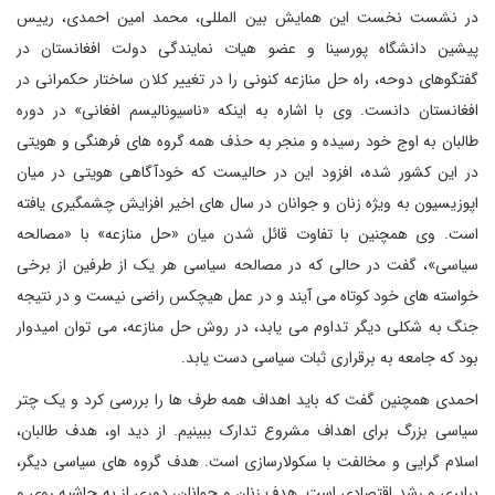
در نشست نخست این همایش بین المللی، محمد امین احمدی، رییس
پیشین دانشگاه پورسینا و عضو هیات نمایندگی دولت افغانستان در
گفتگوهای دوحه، راه حل منازعه کنونی را در تغییر کلان ساختار حکمرانی در
افغانستان دانست. وی با اشاره به اینکه «ناسیونالیسم افغانی» در دوره
طالبان به اوج خود رسیده و منجر به حذف همه گروه های فرهنگی و هویتی
در این کشور شده، افزود این در حالیست که خودآگاهی هویتی در میان
اپوزیسیون به ویژه زنان و جوانان در سال های اخیر افزایش چشمگیری یافته
است. وی همچنین با تفاوت قائل شدن میان «حل منازعه» با «مصالحه
سیاسی»، گفت در حالی که در مصالحه سیاسی هر یک از طرفین از برخی
خواسته های خود کوتاه می آیند و در عمل هیچکس راضی نیست و در نتیجه
جنگ به شکلی دیگر تداوم می یابد، در روش حل منازعه، می توان امیدوار
بود که جامعه به برقراری ثبات سیاسی دست یابد.
احمدی همچنین گفت که باید اهداف همه طرف ها را بررسی کرد و یک چتر
سیاسی بزرگ برای اهداف مشروع تدارک ببینیم. از دید او، هدف طالبان،
اسلام گرایی و مخالفت با سکولارسازی است. هدف گروه های سیاسی دیگر،
برابری و رشد اقتصادی است. هدف زنان و جوانان، دوری از به حاشیه روی و