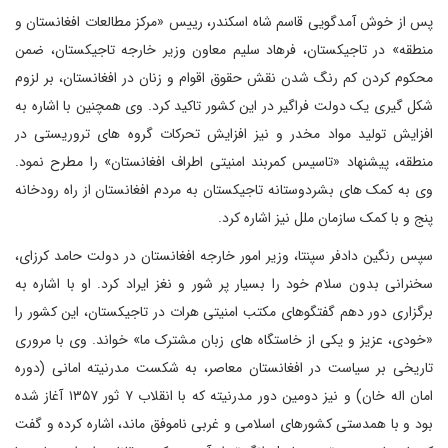
پس از خوش آمدگویی قاسم شاه اسکندر، رییس «مرکز مطالعات افغانستان و
منطقه» در تاجیکستان، فرهاد سلیم معاون وزیر خارجه تاجیکستان، ضمن
محکوم کردن کم رنگ شدن نقش حقوق اقوام و زنان در افغانستان، بر لزوم
شکل گیری یک دولت فراگیر در این کشور تاکید کرد. وی همچنین با اشاره به
افزایش تولید مواد مخدر و نیز افزایش تحرکات گروه های تروریستی در
منطقه، پیشنهاد «تاسیس کمربند امنیتی اطراف افغانستان» را مطرح نمود.
وی به کمک های بشردوستانه تاجیکستان به مردم افغانستان از راه رودخانه
پنج و با کمک سازمان ملل نیز اشاره کرد.
سپس رنگین دادفر سپنتا، وزیر امور خارجه افغانستان در دولت حامد کرزای،
سخنرانی بدون سلام خود را بسیار پر شور و نغز ایراد کرد. او با اشاره به
برگزاری دور دهم گفتگوهای مکتب امنیتی هرات در تاجیکستان، این کشور را
«خودی، عزیز و یکی از خاستگاه های زبان مشترک ما» خواند. وی با مروری
تاریخی بر سیاست در افغانستان معاصر، به شکست مدرنیته امانی (دوره
امان اله خان) و نیز دومین دور مدرنیته که با انقلاب ۷ ثور ۱۳۵۷ آغاز شده
بود و با همدستی کشورهای اسلامی و غربی ناموفق ماند، اشاره کرده و گفت