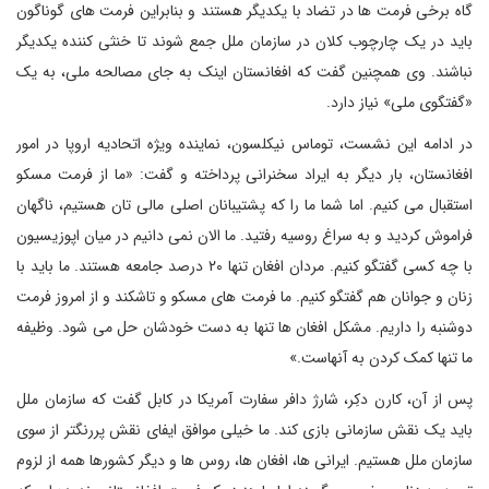
گاه برخی فرمت ها در تضاد با یکدیگر هستند و بنابراین فرمت های گوناگون
باید در یک چارچوب کلان در سازمان ملل جمع شوند تا خنثی کننده یکدیگر
نباشند. وی همچنین گفت که افغانستان اینک به جای مصالحه ملی، به یک
«گفتگوی ملی» نیاز دارد.
در ادامه این نشست، توماس نیکلسون، نماینده ویژه اتحادیه اروپا در امور
افغانستان، بار دیگر به ایراد سخنرانی پرداخته و گفت: «ما از فرمت مسکو
استقبال می کنیم. اما شما ما را که پشتیبانان اصلی مالی تان هستیم، ناگهان
فراموش کردید و به سراغ روسیه رفتید. ما الان نمی دانیم در میان اپوزیسیون
با چه کسی گفتگو کنیم. مردان افغان تنها ۲۰ درصد جامعه هستند. ما باید با
زنان و جوانان هم گفتگو کنیم. ما فرمت های مسکو و تاشکند و از امروز فرمت
دوشنبه را داریم. مشکل افغان ها تنها به دست خودشان حل می شود. وظیفه
ما تنها کمک کردن به آنهاست.»
پس از آن، کارن دکِر، شارژ دافر سفارت آمریکا در کابل گفت که سازمان ملل
باید یک نقش سازمانی بازی کند. ما خیلی موافق ایفای نقش پررنگتر از سوی
سازمان ملل هستیم. ایرانی ها، افغان ها، روس ها و دیگر کشورها همه از لزوم