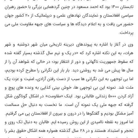
تابستان ۱۴۰۰ بود که احمد مسعود در چنین گردهمایی بزرگی با حضور رهبران
سیاسی افغانستان و نمایندگان نهادهای علمی و دیپلماتیک از ۲۰ کشور جهان
حضور می یافت و به اعلام دیدگاه ها و سیاست های جبهه مقاومت ملی می
پرداخت.
وی در آغاز با اشاره به پیوندهای دیرینه تاریخی میان شهر دوشنبه و شهر
هرات، به این نکته اشاره کرد که «در یک و نیم سال گذشته بسیار گفته شده
که سقوط جمهوریت ناگهانی و دور از انتظار بود؛ در حالی که شواهد آن را از
سال ها پیش می شد به روشنی دید. بار بار این نگرانی را مطرح کرده بودیم،
اما بی توجهی به این نگرانی ها سبب از دست رفتن آزادی، امنیت و عزت یک
ملت شد. نمونه این بی توجهی ها، خوش بینی کذایی به وعده های پوچ و
آزاد کردن ۵۰۰۰ زندانی طالبانی بود. اینک «مقاومت» در اشکال گوناگون شکل
گرفته که جبهه ملی یک نمونه آن است. ما نخست به دنبال حل مسالمت
آمیز مشکل بودیم و گفتگوها را در درون و بیرون از افغانستان پی می گرفتیم.
اما امروز به نقطه ناامیدی از این روش رسیده ایم. طالبان به دنبال تک روی و
تحجر و استبداد هستند و در ۲۸ سال گذشته همواره همه اشکال حقوق بشر را