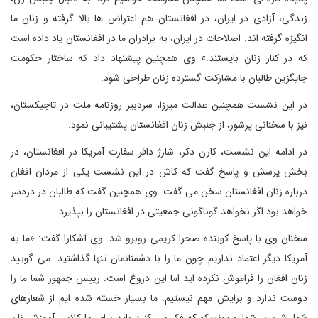
زندگی، آزادی در ایران، در افغانستان هم اعتراض ها بالا گرفته و زنان ما
انگیزه گرفته اند. اصلاحات در ایران، به برادران ما در افغانستان یاد داده است
که در کنار زنان بایستند.» وی همچنین پیشنهاد داد که ساختار حکومت
جایگزین طالبان با مشارکت گسترده زنان طراحی شود.
در این نشست همچنین عدالت میرزا، سردبیر روزنامه ملت در تاجیکستان،
نیز با سخنانی پرشور، از جنبش زنان افغانستان پشتیبانی نمود.
در ادامه این نشست، کارن دکر، شارژ دافر سفارت آمریکا در افغانستان، در
بخش پرسش و پاسخ گفت که کاش در این نشست یکی از مردان افغان
درباره زنان افغانستان سخن می گفت. وی همچنین گفت که طالبان در دردسر
خواهد بود اگر نخواهد گوناگونی جمعیتی در افغانستان را بپذیرد.
سخنان وی با پاسخ کوبنده صحرا کریمی روبرو شد. وی آشکارا گفت: «ما به
آمریکا دیگر اعتماد نداریم چون ما را با دشمنانمان تنها گذاشتید. می گویید
زنان افغان را فراموش نکرده اید اما این دروغ است. رییس جمهور شما ما را
دوست ندارد و برایش مهم نیستیم. ما بسیار خسته شده ایم از شعارهای