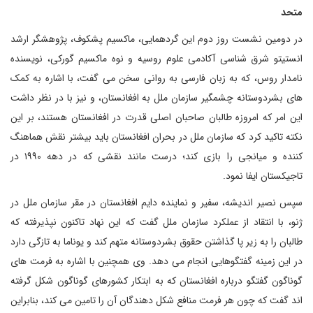
متحد
در دومین نشست روز دوم این گردهمایی، ماکسیم پشکوف، پژوهشگر ارشد
انستیتو شرق شناسی آکادمی علوم روسیه و نوه ماکسیم گورکی، نویسنده
نامدار روس، که به زبان فارسی به روانی سخن می گفت، با اشاره به کمک
های بشردوستانه چشمگیر سازمان ملل به افغانستان، و نیز با در نظر داشت
این امر که امروزه طالبان صاحبان اصلی قدرت در افغانستان هستند، بر این
نکته تاکید کرد که سازمان ملل در بحران افغانستان باید بیشتر نقش هماهنگ
کننده و میانجی را بازی کند؛ درست مانند نقشی که در دهه ۱۹۹۰ در
تاجیکستان ایفا نمود.
سپس نصیر اندیشه، سفیر و نماینده دایم افغانستان در مقر سازمان ملل در
ژنو، با انتقاد از عملکرد سازمان ملل گفت که این نهاد تاکنون نپذیرفته که
طالبان را به زیر پا گذاشتن حقوق بشردوستانه متهم کند و یوناما به تازگی دارد
در این زمینه گفتگوهایی انجام می دهد. وی همچنین با اشاره به فرمت های
گوناگون گفتگو درباره افغانستان که به ابتکار کشورهای گوناگون شکل گرفته
اند گفت که چون هر فرمت منافع شکل دهندگان آن را تامین می کند، بنابراین