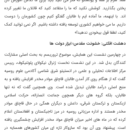
شما. شرم بر شما و یونسکو که فکر می کنید باید برای ما کلاس آموزش نان
پختن بگذارید. کوشش نکنید که ما را متقاعد کنید که قاتلان ما تغییر کرده
اند. با اینهمه، ما آماده ایم با طالبان گفتگو کنیم چون کشورمان را دوست
داریم. ما می خواهیم کشوری توسعه یافته داشته باشیم. اگر نمی توانید کمک
کنید، لطفا قول بیخودی ندهید!»
دهشت افکنی: خشونت مقدس؛ ابزار دولت ها
در چهارمین نشست این همایش، موضوع تروریسم به بحث اصلی مشارکت
کنندگان بدل شد. در این نشست نخست ژنرال نیکولای پلوتنیکوف، رییس
مرکز اطلاعات تحلیلی و علمی در انستیتو شرق شناسی آکادمی علوم روسیه
گفت که از هنگام روی کار آمدن طالبان قاچاق موادر مخدر افزایش یافته و به
منبع اصلی درآمد طالبان تبدیل شده است. وی همچنین گفت که نه تنها
طالبان، بلکه گروه های دیگر همچون جماعت انصاراله، حرکت اسلامی
ازبکستان و ترکستان شرقی، داعش و دیگران همگی در حال قاچاق موادر
مخدر هستند و اداره مرزبانی روسیه در مرز تاجیکستان و افغانستان اعلام
کرده که در ماه های اخیر میزان قاچاق مواد مخدر افزایش چشمگیری یافته
است. پیشنهاد وی آن بود که سازوکار تازه ای میان کشورهای همسایه در