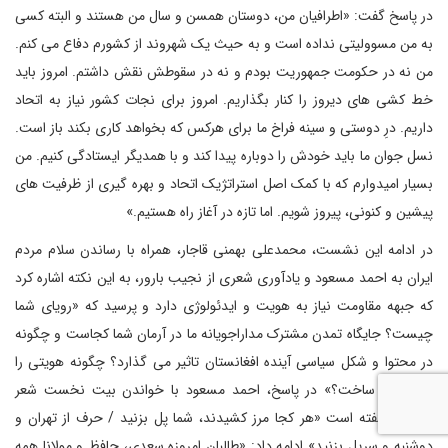
در پاسخ گفت: «اطرافیان من، دوستان همسن و سال من هستند و البته کسی
به من مسوولیتی نداده است و به حیث یک شهروند از کشورم دفاع می کنم.
من نه در حکومت جمهوریت بودم و نه در سقوطش نقش داشتم. امروز باید
خط کشی های دیروز را کنار بگذاریم. امروز برای نجات کشور نیاز به اتحاد
داریم. درِ دوستی و سینه فراخ ما برای هرکس که بخواهد کاری بکند باز است.
نسل جوان ما باید خودش را دوباره پیدا کند و با همدیگر ایستادگی کنیم. من
بسیار امیدوارم که با کمک اصل استراتژیک اتحاد و بهره گیری از ظرفیت های
پیشین و کنونی، پیروز شویم. اما تازه در آغاز راه هستیم.»
در ادامه این نشست، محمدعلی بهمنی قاجار، همراه با رساندن سلام مردم
ایران به احمد مسعود و یادآوری شعری از نجیب بارور، به این نکته اشاره کرد
که جبهه مقاومت نیاز به هویت و ایدئولوژی دارد و پرسید که «رویای شما
چیست؟ جایگاه تمدن مشترک مداراجویانه ما در آرمان شما کجاست و چگونه
در محتوا و شکل سیاسی آینده افغانستان تاثیر می گذارد؟ چگونه هویتی را
برخواهید ساخت؟» در پاسخ، احمد مسعود با خواندن بیت نخست شعر
بارور که گفته است «هر کجا مرز کشیدند، شما پل بزنید / حرف از تهران و
دوشنبه و سرپل بزنید» ادامه داد: «طالبان امروزه سعدی، حافظ و مولانا همه