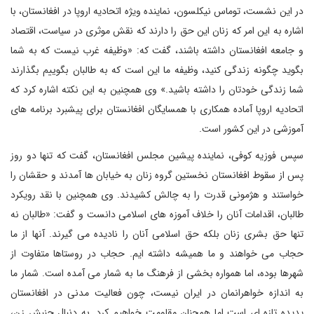
در این نشست، توماس نیکلسون، نماینده ویژه اتحادیه اروپا در افغانستان، با
اشاره به این امر که زنان این حق را دارند که نقش موثری در سیاست، اقتصاد
و جامعه افغانستان داشته باشند، گفت که: «وظیفه غرب نیست که به شما
بگوید چگونه زندگی کنید، وظیفه ما این است که به طالبان بگوییم بگذارند
شما زندگی خودتان را داشته باشید.» وی همچنین به این نکته اشاره کرد که
اتحادیه اروپا آماده همکاری با همسایگان افغانستان برای پیشبرد برنامه های
آموزشی در این کشور است.
سپس فوزیه کوفی، نماینده پیشین مجلس افغانستان، گفت که تنها دو روز
پس از سقوط افغانستان نخستین گروه زنان به خیابان ها آمدند و حقشان را
خواستند و هژمونی قدرت را به چالش کشیدند. وی همچنین با نقد رویکرد
طالبان، اقدامات آنان را خلاف آموزه های اسلامی دانست و گفت: «طالبان نه
تنها حق بشری زنان بلکه حق اسلامی آنان را نادیده می گیرند. آنها از ما
حجاب می خواهند و ما همیشه داشته ایم. حجاب در روستاها متفاوت از
شهرها بوده، اما همواره بخشی از فرهنگ ما به شمار می آمده است. شمار ما
به اندازه خواهرانمان در ایران نیست، چون فعالیت مدنی در افغانستان
پدیده تازه ای است اما همچنان مقاومت خواهیم کرد. به دنبال جنبش زن،