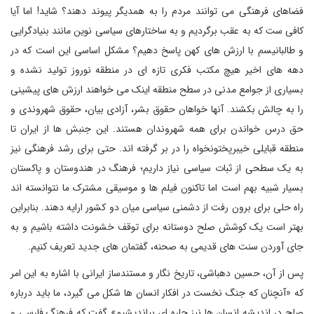
فضاهای فرهنگی می توانند مردم را به همدیگر پیوند دهند؟ شاید! اما آیا
کافی ست که به عقب برگردیم و به ساختارهای سیاسی نوین مانند بنیادگرایی
و طالبانیسم با ارزش های کهن پاسخ دهیم؟ مشکل اساسی این است که در
دهه های اخیر هیچ مکتب فکری تازه ای در منطقه نوروز تولید نشده و
بسیاری از جوامع مدنی در سطح منطقه اینک می خواهند ارزش های پیشینی
را به چالش بکشند. آنها خواهان حقوق بشر، آزادی بیان، حقوق شهروندی و
حق درس خواندن برای همه شهروندان هستند. این جنبش ها از ایران تا
منطقه قبایلی خیبرپختونخواه را در بر گرفته اند. حتی برای رشد فرهنگی نیز
به یک سطحی از ثبات سیاسی نیاز داریم؛ فرهنگ در هندوستان و پاکستان
بسیار شبیه بهم است اما تاکنون فیلم ها و موسیقی مشترک ما نتوانسته اند
راه حلی برای برون رفت از دشمنی سیاسی میان دو کشور ارایه دهند. بنابراین
بهتر است یک کوشش صلح دوستانه برای توقف خشونت داشته باشیم و به
جای آوردن سنت های قدیمی به صحنه، گفتمان های جدید تعریف کنیم.
پس از آن، حسین دهباشی، تاریخ نگار و مستندساز ایرانی با اشاره به این امر
که «آنچنان که جنگ نخست در افکار انسان ها شکل می گیرد، ما باید درباره
صلح در اندیشه انسان ها نیز چاره ای بیاندیشیم» گفت که فرهنگ فارسی و