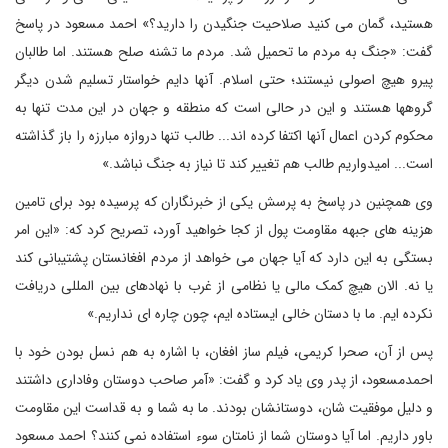
هستید، گمان می کنید صلاحیت جنگیدن را دارید؟» احمد مسعود در پاسخ
گفت: «جنگ به مردم ما تحمیل شد. مردم ما تشنه صلح هستند. اما طالبان
پیرو هیچ اصولی نیستند؛ حتی اسلام. آنها دایم خواستار تسلیم شدن دیگر
گروهها هستند و این در حالی است که منطقه و جهان در این مدت تنها به
محکوم کردن اعمال آنها اکتفا کرده اند... طالب تنها دروازه مبارزه را باز گذاشته
است... امیدواریم طالب هم تغییر کند تا نیاز به جنگ نباشد.»
وی همچنین در پاسخ به پرسش یکی از خبرنگاران که پرسیده بود برای تامین
هزینه های جبهه مقاومت پول از کجا خواهید آورد، تصریح کرد که: «این امر
بستگی به این دارد که آیا جهان می خواهد از مردم افغانستان پشتیبانی کند
یا نه. الان هیچ کمک مالی یا نظامی از غرب با نهادهای بین المللی دریافت
نکرده ایم. ما با دستان خالی ایستاده ایم، چون چاره ای نداریم.»
پس از آن، صحرا کریمی، فیلم ساز افغان، با اشاره به هم نسل بودن خود با
احمدمسعود، از پدر وی یاد کرد و گفت: «آمر صاحب دوستان وفاداری داشتند
و دلیل موفقیت شان، دوستانشان بودند. ما به شما و به قداست این مقاومت
باور داریم. اما آیا دوستان شما از نامتان سوء استفاده نمی کنند؟ احمد مسعود