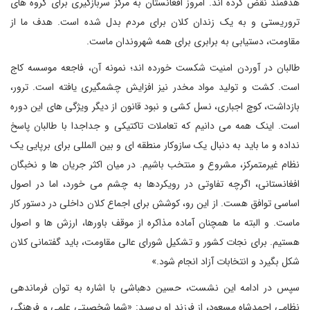
هدفمند نقض کرده اند. امروز افغانستان به مرکز سربازگیری برای گروه های
تروریستی و به یک زندان کلان برای مردم بدل شده است. هدف ما از
مقاومت، دستیابی به برابری برای همه شهروندان ماست.
طالبان در آوردن امنیت شکست خورده اند؛ نمونه آن، فاجعه موسسه کاج
است. کشت و تولید مواد مخدر نیز افزایش چشمگیری یافته است. ترور،
بازداشت، کوچ اجباری، نسل کشی و نبود قانون از دیگر ویژگی های این دوره
است. اینک همه می دانیم که تعاملات تاکتیکی و جداجدا با طالبان پاسخ
نداده و ما باید به دنبال یک سازوکار منطقه ای و بین المللی برای برپایی یک
نظام غیرمتمرکز، مشروع و منتخب باشیم. در میان اکثر جریان ها و نخبگان
افغانستانی، اگرچه تفاوتی در رویکردها به چشم می خورد، اما در اصول
اساسی توافق هست. از این رو، کوشش برای اجماع کلان داخلی در دستور کار
ماست. و البته ما همچنان آماده مذاکره از موقف باورها، ارزش ها و اصول
هستیم. برای نجات کشور و تشکیل شورای عالی مقاومت، باید گفتمانی کلان
شکل بگیرد و انتخابات آزاد انجام شود.»
سپس در ادامه این نشست، حسین دهباشی با اشاره به توان فرماندهی
نظامی احمدشاه مسعود، از فرزند او پرسید: «شما شخصیتی علمی و فرهنگی