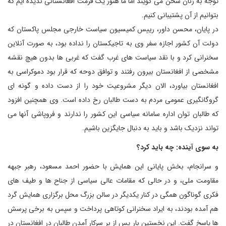
توجه به زنان سخن می گویند اما ما هنوز یک فرمت افغانستانی ندیده ایم که
بتوانیم از آن پشتیبانی کنیم.
در پایان، محسن داور، رییس کمیسیون سیاست خارجی مجلس پاکستان که
دولت آن کشور اجازه سفر وی به تاجیکستان را نداده بود، به صورت آنلاین
سخنرانی کرد و با نقد سیاست های غرب گفت که غربی ها بدون هیچ نقشه
مشخصی از افغانستان بیرون رفتند و توافق دوحه که قرار بود دموکراسی به
افغانستان بیاورد، الان دیگر مشروعیت خود را از دست داده و گونه ای
گروگانگیری عمومی مردم به دست طالبان رخ داده است. وی همچنین افزود
که طالبان توان اداره سامانه سیاسی این کشور را ندارند و فروپاشی آنها می
تواند نزدیک باشد و باید به دنبال جایگزین باشیم.
به سوی آینده: چه باید کرد؟
و سرانجام، بخش پایانی این همایش با حضور احمد مسعود، رهبر جبهه
مقاومت ملی، و در حالی که مقامات عالی سیاسی از جناح ها و طیف های
فکری گوناگون همگی در کنار یکدیگر در سالن بزرگ محل برگزاری همایش گرد
هم آمده بودند، به ایراد سخنرانی کوتاهی پرداخت و سپس به برخی پرسش
ها پاسخ گفت. این نخستین بار پس از بر سرکار آمدن طالبان در افغانستان در