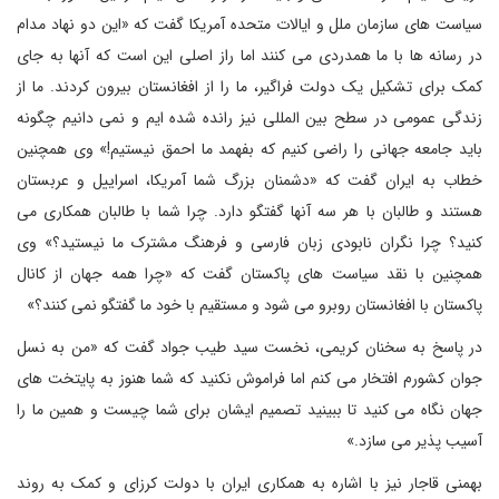
سیاست های سازمان ملل و ایالات متحده آمریکا گفت که «این دو نهاد مدام
در رسانه ها با ما همدردی می کنند اما راز اصلی این است که آنها به جای
کمک برای تشکیل یک دولت فراگیر، ما را از افغانستان بیرون کردند. ما از
زندگی عمومی در سطح بین المللی نیز رانده شده ایم و نمی دانیم چگونه
باید جامعه جهانی را راضی کنیم که بفهمد ما احمق نیستیم!» وی همچنین
خطاب به ایران گفت که «دشمنان بزرگ شما آمریکا، اسراییل و عربستان
هستند و طالبان با هر سه آنها گفتگو دارد. چرا شما با طالبان همکاری می
کنید؟ چرا نگران نابودی زبان فارسی و فرهنگ مشترک ما نیستید؟» وی
همچنین با نقد سیاست های پاکستان گفت که «چرا همه جهان از کانال
پاکستان با افغانستان روبرو می شود و مستقیم با خود ما گفتگو نمی کنند؟»
در پاسخ به سخنان کریمی، نخست سید طیب جواد گفت که «من به نسل
جوان کشورم افتخار می کنم اما فراموش نکنید که شما هنوز به پایتخت های
جهان نگاه می کنید تا ببینید تصمیم ایشان برای شما چیست و همین ما را
آسیب پذیر می سازد.»
بهمنی قاجار نیز با اشاره به همکاری ایران با دولت کرزای و کمک به روند