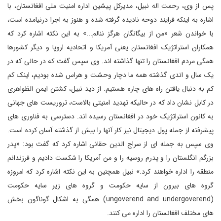
پس از وی، رحمت اله نبیل، مدیرکل پیشین اداره امنیت ملی افغانستان، با
اشاره به اینکه فرایند دوحه نادیده گرفته شده و هنوز به اجرا درنیامده است،
با خواندن شعر «من از بیگانگان هرگز ننالم...» به این نکته اشاره کرد که
همکاران استراتژیک افغانستان یعنی آمریکا و اتحادیه اروپا و دیگر کشورها
همگی مردم افغانستان را تنها گذاشته اند. وی سپس گفت که در حالی که در
یک سال و اندی گذشته همه ما دچار وحشت و هراس شده بودیم، اینک کم
کم به دنبال یافتن راه های چاره هستیم. از دید نبیل، کشتن ایمن الظواهری
در کابل نشان داد که در حالیکه تهدید امنیتی بالاست، تروریست های جهانی
به کانون استراتژیک خود در افغانستان رسیده اند. دسترسی به فناوری های
پیشرفته از جمله پول دیجیتال نیز کار آنها را بیش از گذشته آسان کرده است.
وی سپس به جمله ای از سراج الدین حقانی اشاره کرد که گفت بود: «پدر
بزرگم انگلستان را و پدرم روسیه را و من آمریکا را شکست دادیم و فرزندانم
منطقه را اداره خواهند کرد.» نبیل همچنین به این نکته اشاره کرد که امروزه
گروه های بیرون از سایه حکومت و گروه های زیر سایه حکومت
(ungoverend and undergoverend) همگی به اشکال گوناگون بخش
های مختلف افغانستان را اداره می کنند.