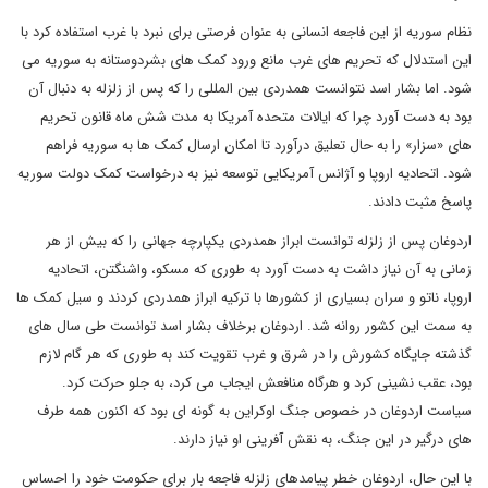
نظام سوریه از این فاجعه انسانی به عنوان فرصتی برای نبرد با غرب استفاده کرد با
این استدلال که تحریم های غرب مانع ورود کمک های بشردوستانه به سوریه می
شود. اما بشار اسد نتوانست همدردی بین المللی را که پس از زلزله به دنبال آن
بود به دست آورد چرا که ایالات متحده آمریکا به مدت شش ماه قانون تحریم
های «سزار» را به حال تعلیق درآورد تا امکان ارسال کمک ها به سوریه فراهم
شود. اتحادیه اروپا و آژانس آمریکایی توسعه نیز به درخواست کمک دولت سوریه
پاسخ مثبت دادند.
اردوغان پس از زلزله توانست ابراز همدردی یکپارچه جهانی را که بیش از هر
زمانی به آن نیاز داشت به دست آورد به طوری که مسکو، واشنگتن، اتحادیه
اروپا، ناتو و سران بسیاری از کشورها با ترکیه ابراز همدردی کردند و سیل کمک ها
به سمت این کشور روانه شد. اردوغان برخلاف بشار اسد توانست طی سال های
گذشته جایگاه کشورش را در شرق و غرب تقویت کند به طوری که هر گام لازم
بود، عقب نشینی کرد و هرگاه منافعش ایجاب می کرد، به جلو حرکت کرد.
سیاست اردوغان در خصوص جنگ اوکراین به گونه ای بود که اکنون همه طرف
های درگیر در این جنگ، به نقش آفرینی او نیاز دارند.
با این حال، اردوغان خطر پیامدهای زلزله فاجعه بار برای حکومت خود را احساس