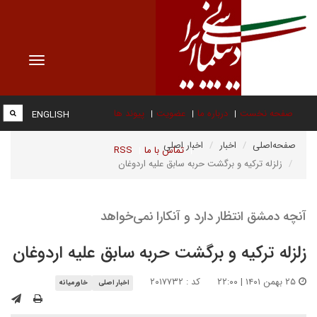
Toggle
vigation
صفحه نخست
درباره ما
عضویت
پیوند ها
ENGLISH
صفحه‌اصلی
اخبار
اخبار اصلی
تماس با ما
RSS
زلزله ترکیه و برگشت حربه سابق علیه اردوغان
آنچه دمشق انتظار دارد و آنکارا نمی‌خواهد
زلزله ترکیه و برگشت حربه سابق علیه اردوغان
۲۵ بهمن ۱۴۰۱ | ۲۲:۰۰
کد : ۲۰۱۷۷۳۲
اخبار اصلی
خاورمیانه