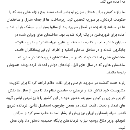
مه آماده می کند.
اما زلزله کنونی برای همتای سوری او بشار اسد، نقطه اوج زلزله هایی بود که با
حکومت کردنش، بر سوریه تحمیل کرد. زیرساخت ها از جمله منازل و ساختمان
ها در منطقه زلزله زده در شمال سوریه بعد از سالها بمباران و موشک باران شدن،
آماده برای فروریختن در یک زلزله شدید بود. ساختمان های ویران شده در
بمباران ها در حلب و ادلب، با ساختمان هایی غیراستاندارد و بدون نظارت،
جایگزین شدند و در مناطق ساحلی لاذقیه و اطراف آن نیز پیمانکاران فاسد،
ساختمان هایی احداث کردند که بر سر ساکنانشان فروریختند در حالی که
ساختمان هایی که در سال های قبل، نهادهای دولتی احداث کرده بودند همچنان
پابرجا ماندند.
زلزله هفته گذشته در سوریه، فرصتی برای نظام حاکم فراهم کرد تا برای تقویت
مشروعیت خود تلاش کند و فرصتی به حامیان نظام داد تا پس از سال ها نقش
آفرینی در ویران کردن سوریه، حضور خود در این کشور را با پوشیدن لباس گروه
های امداد و نجات، اثبات کنند. در همین چارچوب اسماعیل قاآنی، فرمانده نیروی
قدس سپاه پاسداران ایران نیز پیش از بشار اسد به حلب سفر کرد و سرگئی
شویگو، وزیر دفاع روسیه نیز به فرماندهان پایگاه حمیمیم دستور داد وارد عمل
شوند.