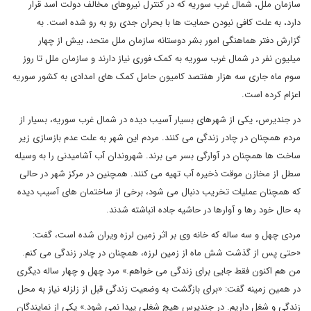
سازمان ملل، شمال غرب سوریه که در کنترل نیروهای مخالف دولت اسد قرار
دارد، به علت کافی نبودن حمایت ها با بحران جدی رو به رو شده است. به
گزارش دفتر هماهنگی امور بشر دوستانه سازمان ملل متحد، بیش از چهار
میلیون نفر در شمال غرب سوریه به کمک فوری نیاز دارند و سازمان ملل تا روز
سوم ماه جاری سه هزار هفتصد کامیون حامل کمک های امدادی به کشور سوریه
اعزام کرده است.
در جندیرس، یکی از شهرهای بسیار آسیب دیده در شمال غرب سوریه، بسیار از
مردم همچنان در چادر زندگی می کنند. مردم این شهر به علت عدم بازسازی زیر
ساخت ها همچنان در آوارگی بسر می برند. شهروندان آب آشامیدنی را به وسیله
سطل از مخازن موقت ذخیره آب تهیه می کنند. همچنین در مرکز شهر در حالی
که همچنان عملیات تخریب دنبال می شود، برخی از ساختمان های آسیب دیده
به حال خود رها و آوارها در حاشیه جاده انباشته شدند.
مردی چهل و سه ساله که خانه وی بر اثر زمین لرزه ویران شده است، گفت:
«حتی پس از گذشت شش ماه از زمین لرزه، همچنان در چادر زندگی می کنم.
من هم اکنون فقط جایی برای زندگی می خواهم.» مرد چهل و چهار ساله دیگری
در همین زمینه گفت: «برای بازگشت به وضعیت زندگی قبل از زلزله نیاز به محل
زندگی و شغل داریم. در جندیرس هیچ شغلی پیدا نمی شود.»‌ یکی از نمایندگان