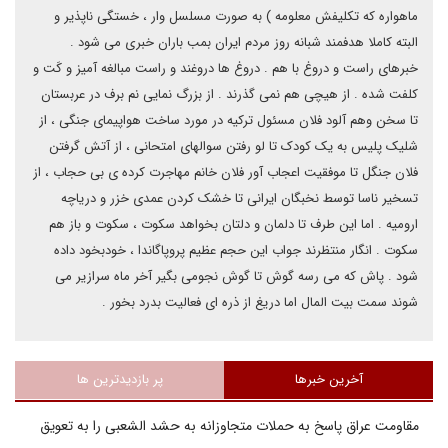
ماهواره که تکلیفش معلومه ) به صورت مسلسل وار ، خستگی ناپذیر و
البته کاملا هدفمند شبانه روز مردم ایران بمب باران خبری می شود .
خبرهای راست و دروغ با هم . دروغ ها دروغند و راست مبالغه آمیز و کَت و
کلفت شده . از هیچی هم نمی گذرند . از بزرگ نمایی نم برف در عربستان
تا سخن وهم آلود فلان مسئول ترکیه در مورد ساخت هواپیمای جنگی ، از
شلیک پلیس به یک کودک تا لو رفتن سوالهای امتحانی ، از آتش گرفتن
فلان جنگل تا موفقیت اعجاب آور فلان خانم مهاجرت کرده ی بی حجاب ، از
تسخیر ناسا توسط نخبگان ایرانی تا خشک کردن عمدی خزر و دریاچه
ارومیه . اما این طرف تا دلمان و دلتان بخواهد سکوت ، سکوت و باز هم
سکوت . انگار منتظرند جواب این حجم عظیم پروپاگاندا ، خودبخود داده
شود . پاش که می رسه گوش تا گوش نجومی بگیر آخر ماه سرازیر می
شوند سمت بیت المال اما دریغ از ذره ای فعالیت بدرد بخور .
آخرین خبرها
پر بازدیدترین ها
مقاومت عراق پاسخ به حملات متجاوزانه به حشد الشعبی را به تعویق