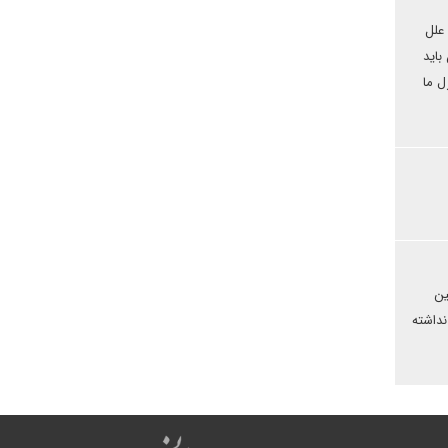
 علل
باید
ل ما
ین
داشته