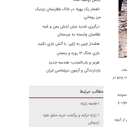
انفجار یک پهپاد در خاک بلغارستان نزدیک
مرز رومانی
درگیری شدید میان ارتش یمن و شبه
نظامیان وابسته به عربستان
هشدار چین به ژاپن: با آتش بازی نکنید
بازی جنگ ۱۲ روزه و رمضان
هرمز و باب‌المندب؛ هندسه جدید
سات
بازدارندگی و آزمون دیپلماسی ایران
ت وجو در
مطالب مرتبط
 متوجه
نوب و
فاجعه زلزله
زلزله ترکیه و برگشت حربه سابق علیه
از آنچه
اردوغان