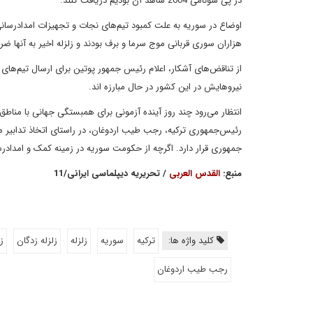
در پی سونامی 2004 شاهد آن بودیم دریافت کنند.
اوضاع در سوریه به علت کمبود تیم‌های نجات و تجهیزات امدادرسا
هزاران سوری قربانی موج سرما و برف بودند و زلزله اخیر به آنها ضر
از تناقض‌های آشکار، اعلام رئیس جمهور پوتین برای ارسال تیم‌ها
نیروهایش در این کشور در حال مبارزه اند.
انتظار می‌رود چند روز آینده آزمونی برای همبستگی جهانی با من
رئیس‌جمهوری ترکیه، رجب طیب اردوغان، در راستای اتخاذ تدابیر منا
جمهوری قرار دارد. اگرچه از حکومت سوریه در زمینه کمک و امدادرسا
منبع:
القدس العربی
/ تحریریه دیپلماسی ایرانی/11
کلید واژه ها:
ترکیه
سوریه
زلزله
زلزله زدگان
زل
رجب طیب اردوغان