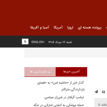
پرونده هسته ای
اروپا
آمریکا
آسیا و آفریقا
شنبه ۱۷ مرداد ۱۴۰۵
ENGLISH
آخرین خبرها
پر بازدیدترین ها
گذار خزر از «حاشیه امن» به «فضای
بازدارندگی متراکم
ترامپ گرفتار در شن‌زار سیاسی
اشد تا
حمله موشکی به کشتی اماراتی در تنگه