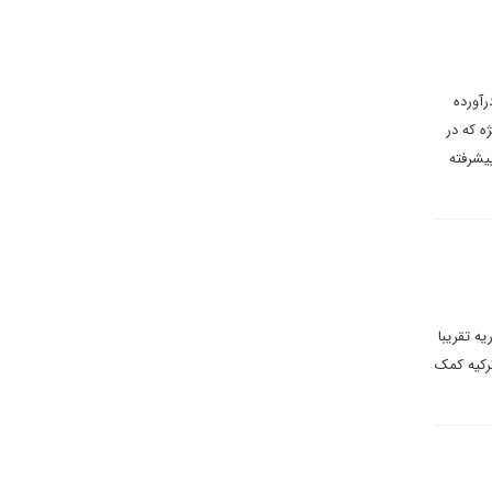
رآورده
ه که در
یشرفته
ه تقریبا
رکیه کمک