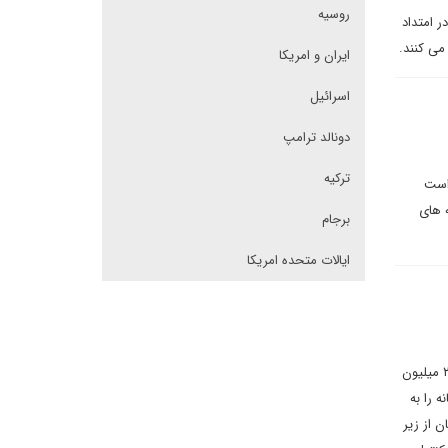
روسیه
 امتداد
می کنند.
ایران و امریکا
اسرائیل
دونالد ترامپ
ترکیه
 است
ه های
برجام
ایالات متحده امریکا
بر اساس گزارش سازمان ملل، فقط در سوریه ممکن است تا ۵.۳ میلیون نفر بی خانمان بمانند. در مجموع، نزدیک به ۲۶ میلیون
 را به
 از زیر